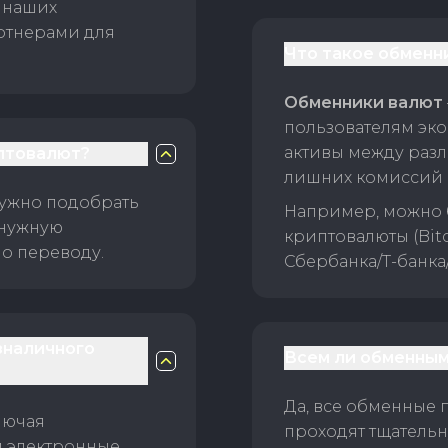
 наших
ртнерами для
Что такое обменн
Обменники валют
пользователям эко
активы между раз
птовалют?
лишних комиссий 
нужно подобрать
Например, можно 
 нужную
криптовалюты (Bitc
о переводу.
Сбербанка/Т-банка
зналичного
Всем ли обменным
Да, все обменные 
лючая
проходят тщательн
и электронные