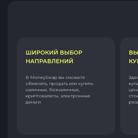
ШИРОКИЙ ВЫБОР
ВЫ
НАПРАВЛЕНИЙ
КУ
В MoneySwap вы сможете
Зде
обменять, продать или купить
куп
наличные, безналичные,
цен
криптовалюты, электронные
сто
деньги.
реа