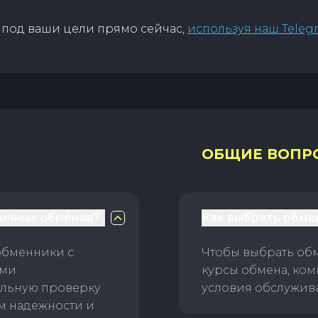
под ваши цели прямо сейчас,
используя наш Teleg
ОБЩИЕ ВОПР
личных обменов?
Как выбрать обме
обменники с
Чтобы выбрать об
ами
курсы обмена, ком
ельную проверку
условия обслужив
ам надежности и