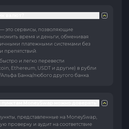
ик валют?
— это сервисы, позволяющие
номить время и деньги, обменивая
личными платежными системами без
и препятствий.
быстро и легко перевести
oin, Ethereum, USDT и другие) в рубли
/Альфа Банка/любого другого банка.
 пунктам MoneySwap можно доверять?
пункты, представленные на MoneySwap,
ую проверку и аудит на соответствие