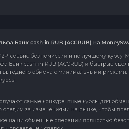
Альфа Банк cash-in RUB (ACCRUB) на MoneySw
2P-сервис без комиссии и по лучшему курсу.
льфа Банк cash-in RUB (ACCRUB) и быстрые сде
ля выгодного обмена с минимальными рисками
курсы.
олучают самые конкурентные курсы для обмена 
о следим за изменениями на рынке, чтобы пре
 все наши обменные операции полностью безо
ри проведении сделок.