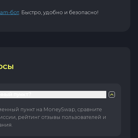
ram-бот
. Быстро, удобно и безопасно!
ОСЫ
нный пункт?
менный пункт на MoneySwap, сравните
иссии, рейтинг отзывы пользователей и
ания.