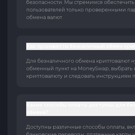
безопасности. Мы стремимся обеспечить
пользователей только проверенными па
обмена валют.
Как произвести безналичный обмен кри
Для безналичного обмена криптовалют 
обменный пункт на MoneySwap, выбрать
криптовалюту и следовать инструкциям п
Какие способы оплаты доступны для бе
обмена?
Доступны различные способы оплаты, вк
банковские переводы, платежные карты 