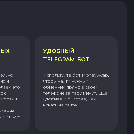
НЫХ
УДОБНЫЙ
TELEGRAM-БОТ
тельно
Используйте бот MoneySwap,
их и
чтобы найти нужный
елаем это
обменник прямо в своем
сок
телефоне за пару минут. Еще
курсами.
удобнее и быстрее, чем
искать на сайте.
ждение
–10 минут.