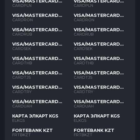
VISA/MASTERCARD
VISA/MASTERCARD
PLN
PLN
CARDPLN
CARDPLN
VISA/MASTERCARD
VISA/MASTERCARD
RON
RON
CARDRON
CARDRON
VISA/MASTERCARD
VISA/MASTERCARD
RUB
RUB
CARDRUB
CARDRUB
VISA/MASTERCARD
VISA/MASTERCARD
SEK
SEK
CARDSEK
CARDSEK
VISA/MASTERCARD
VISA/MASTERCARD
THB
THB
CARDTHB
CARDTHB
VISA/MASTERCARD
VISA/MASTERCARD
TJS
TJS
CARDTJS
CARDTJS
VISA/MASTERCARD
VISA/MASTERCARD
TYR
TYR
CARDTRY
CARDTRY
VISA/MASTERCARD
VISA/MASTERCARD
UAH
UAH
CARDUAH
CARDUAH
КАРТА ЭЛКАРТ KGS
КАРТА ЭЛКАРТ KGS
ELKGS
ELKGS
FORTEBANK KZT
FORTEBANK KZT
FRTBKZT
FRTBKZT