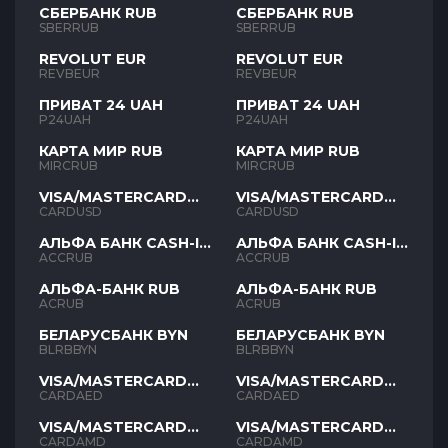
СБЕРБАНК RUB
СБЕРБАНК RUB
SBERRUB
SBERRUB
REVOLUT EUR
REVOLUT EUR
REVBEUR
REVBEUR
ПРИВАТ 24 UAH
ПРИВАТ 24 UAH
P24UAH
P24UAH
КАРТА МИР RUB
КАРТА МИР RUB
MIRCRUB
MIRCRUB
VISA/MASTERCARD
VISA/MASTERCARD
USD
USD
CARDUSD
CARDUSD
АЛЬФА БАНК CASH-IN
АЛЬФА БАНК CASH-IN
RUB
RUB
ACCRUB
ACCRUB
АЛЬФА-БАНК RUB
АЛЬФА-БАНК RUB
ACRUB
ACRUB
БЕЛАРУСБАНК BYN
БЕЛАРУСБАНК BYN
BLRBBYN
BLRBBYN
VISA/MASTERCARD
VISA/MASTERCARD
AED
AED
CARDAED
CARDAED
VISA/MASTERCARD
VISA/MASTERCARD
AMD
AMD
CARDAMD
CARDAMD