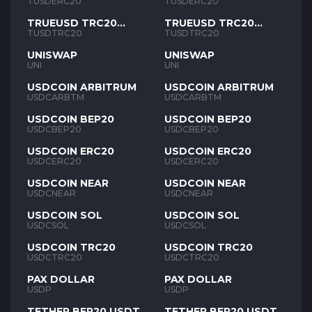
TUSD
TUSD
TUSDERC20
TUSDERC20
TRUEUSD TRC20
TRUEUSD TRC20
TUSD
TUSD
TUSDTRC20
TUSDTRC20
UNISWAP
UNISWAP
UNI
UNI
USDCOIN ARBITRUM
USDCOIN ARBITRUM
USDCARBTM
USDCARBTM
USDCOIN BEP20
USDCOIN BEP20
USDCBEP20
USDCBEP20
USDCOIN ERC20
USDCOIN ERC20
USDCERC20
USDCERC20
USDCOIN NEAR
USDCOIN NEAR
USDCNEAR
USDCNEAR
USDCOIN SOL
USDCOIN SOL
USDCSOL
USDCSOL
USDCOIN TRC20
USDCOIN TRC20
USDCTRC20
USDCTRC20
PAX DOLLAR
PAX DOLLAR
USDP
USDP
TETHER BEP20 USDT
TETHER BEP20 USDT