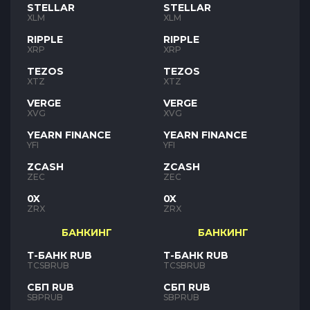
STELLAR
STELLAR
XLM
XLM
RIPPLE
RIPPLE
XRP
XRP
TEZOS
TEZOS
XTZ
XTZ
VERGE
VERGE
XVG
XVG
YEARN FINANCE
YEARN FINANCE
YFI
YFI
ZCASH
ZCASH
ZEC
ZEC
0X
0X
ZRX
ZRX
БАНКИНГ
БАНКИНГ
Т-БАНК RUB
Т-БАНК RUB
TCSBRUB
TCSBRUB
СБП RUB
СБП RUB
SBPRUB
SBPRUB