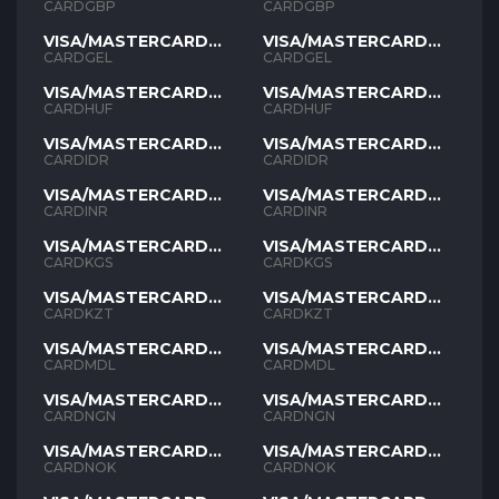
GBP
GBP
CARDGBP
CARDGBP
VISA/MASTERCARD
VISA/MASTERCARD
GEL
GEL
CARDGEL
CARDGEL
VISA/MASTERCARD
VISA/MASTERCARD
HUF
HUF
CARDHUF
CARDHUF
VISA/MASTERCARD
VISA/MASTERCARD
IDR
IDR
CARDIDR
CARDIDR
VISA/MASTERCARD
VISA/MASTERCARD
INR
INR
CARDINR
CARDINR
VISA/MASTERCARD
VISA/MASTERCARD
KGS
KGS
CARDKGS
CARDKGS
VISA/MASTERCARD
VISA/MASTERCARD
KZT
KZT
CARDKZT
CARDKZT
VISA/MASTERCARD
VISA/MASTERCARD
MDL
MDL
CARDMDL
CARDMDL
VISA/MASTERCARD
VISA/MASTERCARD
NGN
NGN
CARDNGN
CARDNGN
VISA/MASTERCARD
VISA/MASTERCARD
NOK
NOK
CARDNOK
CARDNOK