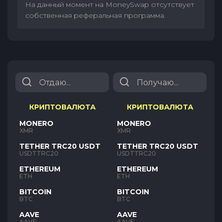
На данный момент на MoneySwap отсутствует
собственная реферальная программа.
КРИПТОВАЛЮТА
КРИПТОВАЛЮТА
MONERO
MONERO
XMR
XMR
TETHER TRC20 USDT
TETHER TRC20 USDT
USDTTRC20
USDTTRC20
ETHEREUM
ETHEREUM
ETH
ETH
BITCOIN
BITCOIN
BTC
BTC
AAVE
AAVE
AAVE
AAVE