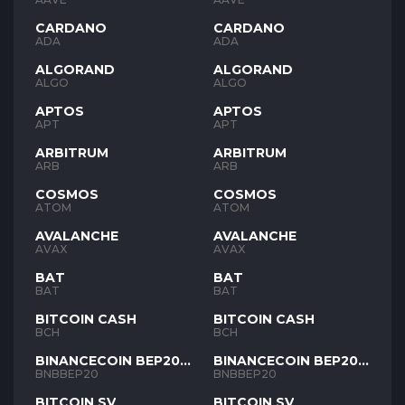
CARDANO
CARDANO
ADA
ADA
ALGORAND
ALGORAND
ALGO
ALGO
APTOS
APTOS
APT
APT
ARBITRUM
ARBITRUM
ARB
ARB
COSMOS
COSMOS
ATOM
ATOM
AVALANCHE
AVALANCHE
AVAX
AVAX
BAT
BAT
BAT
BAT
BITCOIN CASH
BITCOIN CASH
BCH
BCH
BINANCECOIN BEP20
BINANCECOIN BEP20
BNB
BNB
BNBBEP20
BNBBEP20
BITCOIN SV
BITCOIN SV