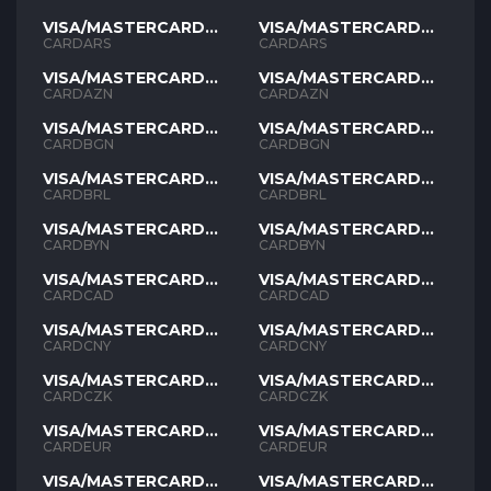
VISA/MASTERCARD
VISA/MASTERCARD
ARS
ARS
CARDARS
CARDARS
VISA/MASTERCARD
VISA/MASTERCARD
AZN
AZN
CARDAZN
CARDAZN
VISA/MASTERCARD
VISA/MASTERCARD
BGN
BGN
CARDBGN
CARDBGN
VISA/MASTERCARD
VISA/MASTERCARD
BRL
BRL
CARDBRL
CARDBRL
VISA/MASTERCARD
VISA/MASTERCARD
BYN
BYN
CARDBYN
CARDBYN
VISA/MASTERCARD
VISA/MASTERCARD
CAD
CAD
CARDCAD
CARDCAD
VISA/MASTERCARD
VISA/MASTERCARD
CNY
CNY
CARDCNY
CARDCNY
VISA/MASTERCARD
VISA/MASTERCARD
CZK
CZK
CARDCZK
CARDCZK
VISA/MASTERCARD
VISA/MASTERCARD
EUR
EUR
CARDEUR
CARDEUR
VISA/MASTERCARD
VISA/MASTERCARD