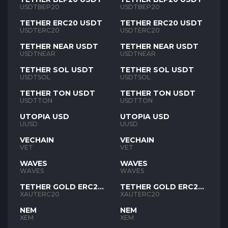
USDTBEP20
USDTBEP20
TETHER ERC20 USDT
TETHER ERC20 USDT
USDTERC20
USDTERC20
TETHER NEAR USDT
TETHER NEAR USDT
USDTNEAR
USDTNEAR
TETHER SOL USDT
TETHER SOL USDT
USDTSOL
USDTSOL
TETHER TON USDT
TETHER TON USDT
USDTTON
USDTTON
UTOPIA USD
UTOPIA USD
UUSD
UUSD
VECHAIN
VECHAIN
VET
VET
WAVES
WAVES
WAVES
WAVES
TETHER GOLD ERC20
TETHER GOLD ERC20
XAUT
XAUT
XAUTERC20
XAUTERC20
NEM
NEM
XEM
XEM