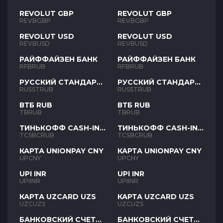
REVOLUT GBP
REVOLUT GBP
REVBGBP
REVBGBP
REVOLUT USD
REVOLUT USD
REVBUSD
REVBUSD
РАЙФФАЙЗЕН БАНК
РАЙФФАЙЗЕН БАНК
RFBRUB
RFBRUB
РУССКИЙ СТАНДАРТ
РУССКИЙ СТАНДАРТ
RUB
RUB
RUSSTRUB
RUSSTRUB
ВТБ RUB
ВТБ RUB
TBRUB
TBRUB
ТИНЬКОФФ CASH-IN
ТИНЬКОФФ CASH-IN
RUB
RUB
TCSBCRUB
TCSBCRUB
КАРТА UNIONPAY CNY
КАРТА UNIONPAY CNY
UPCNY
UPCNY
UPI INR
UPI INR
UPIINR
UPIINR
КАРТА UZCARD UZS
КАРТА UZCARD UZS
UZCUZS
UZCUZS
БАНКОВСКИЙ СЧЕТ
БАНКОВСКИЙ СЧЕТ