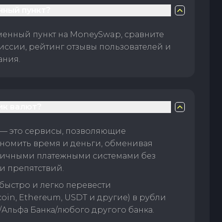
нный пункт?
менный пункт на MoneySwap, сравните
иссии, рейтинг отзывы пользователей и
ания.
ик валют?
— это сервисы, позволяющие
номить время и деньги, обменивая
личными платежными системами без
и препятствий.
быстро и легко перевести
oin, Ethereum, USDT и другие) в рубли
/Альфа Банка/любого другого банка.