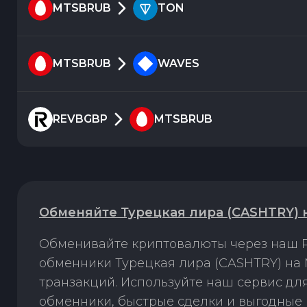
MTSBRUB
TON
MTSBRUB
WAVES
REVBGBP
MTSBRUB
Обменяйте Турецкая лира (CASHTRY) 
Обменивайте криптовалюты через наш P
обменники Турецкая лира (CASHTRY) на
транзакций. Используйте наш сервис д
обменники, быстрые сделки и выгодные 