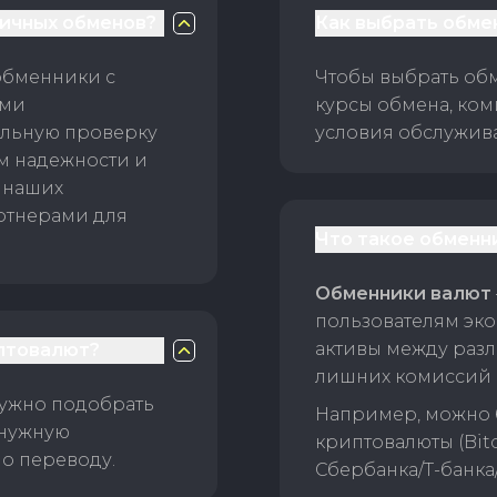
личных обменов?
Как выбрать обме
обменники с
Чтобы выбрать об
ами
курсы обмена, ком
ельную проверку
условия обслужив
ам надежности и
 наших
ртнерами для
Что такое обменн
Обменники валют
пользователям эко
активы между раз
птовалют?
лишних комиссий 
нужно подобрать
Например, можно 
 нужную
криптовалюты (Bitc
о переводу.
Сбербанка/Т-банка