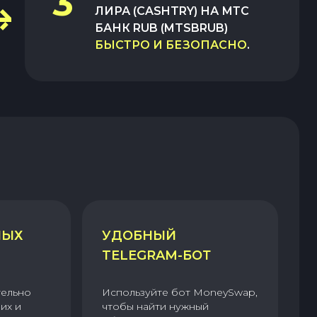
3
ЛИРА (CASHTRY)
НА
МТС
БАНК RUB (MTSBRUB)
БЫСТРО И БЕЗОПАСНО
.
НЫХ
УДОБНЫЙ
TELEGRAM-БОТ
тельно
Используйте бот MoneySwap,
их и
чтобы найти нужный