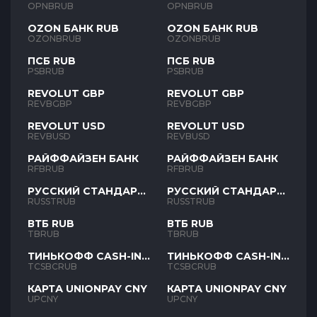
OPNBRUB
OPNBRUB
OZON БАНК RUB
OZON БАНК RUB
OZONBRUB
OZONBRUB
ПСБ RUB
ПСБ RUB
PSBRUB
PSBRUB
REVOLUT GBP
REVOLUT GBP
REVBGBP
REVBGBP
REVOLUT USD
REVOLUT USD
REVBUSD
REVBUSD
РАЙФФАЙЗЕН БАНК
РАЙФФАЙЗЕН БАНК
RFBRUB
RFBRUB
РУССКИЙ СТАНДАРТ
РУССКИЙ СТАНДАРТ
RUB
RUB
RUSSTRUB
RUSSTRUB
ВТБ RUB
ВТБ RUB
TBRUB
TBRUB
ТИНЬКОФФ CASH-IN
ТИНЬКОФФ CASH-IN
RUB
RUB
TCSBCRUB
TCSBCRUB
КАРТА UNIONPAY CNY
КАРТА UNIONPAY CNY
UPCNY
UPCNY