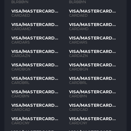
BLRBBYN
BLRBBYN
VISA/MASTERCARD
VISA/MASTERCARD
AED
AED
CARDAED
CARDAED
VISA/MASTERCARD
VISA/MASTERCARD
AMD
AMD
CARDAMD
CARDAMD
VISA/MASTERCARD
VISA/MASTERCARD
ARS
ARS
CARDARS
CARDARS
VISA/MASTERCARD
VISA/MASTERCARD
AZN
AZN
CARDAZN
CARDAZN
VISA/MASTERCARD
VISA/MASTERCARD
BGN
BGN
CARDBGN
CARDBGN
VISA/MASTERCARD
VISA/MASTERCARD
BRL
BRL
CARDBRL
CARDBRL
VISA/MASTERCARD
VISA/MASTERCARD
BYN
BYN
CARDBYN
CARDBYN
VISA/MASTERCARD
VISA/MASTERCARD
CAD
CAD
CARDCAD
CARDCAD
VISA/MASTERCARD
VISA/MASTERCARD
CNY
CNY
CARDCNY
CARDCNY