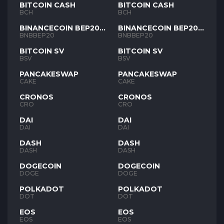
BITCOIN CASH
BITCOIN CASH
BCH
BCH
BINANCECOIN BEP20
BINANCECOIN BEP20
BNB
BNB
BNBBEP20
BNBBEP20
BITCOIN SV
BITCOIN SV
BSV
BSV
PANCAKESWAP
PANCAKESWAP
CAKE
CAKE
CRONOS
CRONOS
CRO
CRO
DAI
DAI
DAI
DAI
DASH
DASH
DASH
DASH
DOGECOIN
DOGECOIN
DOGE
DOGE
POLKADOT
POLKADOT
DOT
DOT
EOS
EOS
EOS
EOS