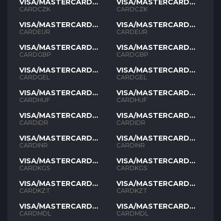
VISA/MASTERCARD
VISA/MASTERCARD
CZK
CZK
CARDCZK
CARDCZK
VISA/MASTERCARD
VISA/MASTERCARD
EUR
EUR
CARDEUR
CARDEUR
VISA/MASTERCARD
VISA/MASTERCARD
GBP
GBP
CARDGBP
CARDGBP
VISA/MASTERCARD
VISA/MASTERCARD
GEL
GEL
CARDGEL
CARDGEL
VISA/MASTERCARD
VISA/MASTERCARD
HUF
HUF
CARDHUF
CARDHUF
VISA/MASTERCARD
VISA/MASTERCARD
IDR
IDR
CARDIDR
CARDIDR
VISA/MASTERCARD
VISA/MASTERCARD
INR
INR
CARDINR
CARDINR
VISA/MASTERCARD
VISA/MASTERCARD
KGS
KGS
CARDKGS
CARDKGS
VISA/MASTERCARD
VISA/MASTERCARD
KZT
KZT
CARDKZT
CARDKZT
VISA/MASTERCARD
VISA/MASTERCARD
MDL
MDL
CARDMDL
CARDMDL