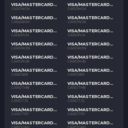
VISA/MASTERCARD
VISA/MASTERCARD
NGN
NGN
CARDNGN
CARDNGN
VISA/MASTERCARD
VISA/MASTERCARD
NOK
NOK
CARDNOK
CARDNOK
VISA/MASTERCARD
VISA/MASTERCARD
PLN
PLN
CARDPLN
CARDPLN
VISA/MASTERCARD
VISA/MASTERCARD
RON
RON
CARDRON
CARDRON
VISA/MASTERCARD
VISA/MASTERCARD
RUB
RUB
CARDRUB
CARDRUB
VISA/MASTERCARD
VISA/MASTERCARD
SEK
SEK
CARDSEK
CARDSEK
VISA/MASTERCARD
VISA/MASTERCARD
THB
THB
CARDTHB
CARDTHB
VISA/MASTERCARD
VISA/MASTERCARD
TJS
TJS
CARDTJS
CARDTJS
VISA/MASTERCARD
VISA/MASTERCARD
TYR
TYR
CARDTRY
CARDTRY
VISA/MASTERCARD
VISA/MASTERCARD
UAH
UAH
CARDUAH
CARDUAH