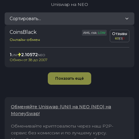
Uniswap
на
NEO
Сортировать...
CoinsBlack
AML risk:
LOW
Отзывы
60
|
0
|
0
Онлайн-обмен
1
2.10572
UNI
NEO
Обмен от
38
до
2007
Показать ещё
Обменяйте Uniswap (UNI) на NEO (NEO) на
MoneySwap!
Обменивайте криптовалюты через наш P2P-
сервис без комиссии и по лучшему курсу.