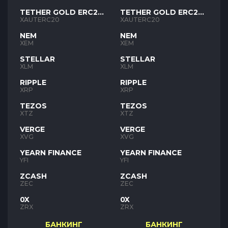
TETHER GOLD ERC20
TETHER GOLD ERC20
XAUT
XAUT
XAUTERC20
XAUTERC20
NEM
NEM
XEM
XEM
STELLAR
STELLAR
XLM
XLM
RIPPLE
RIPPLE
XRP
XRP
TEZOS
TEZOS
XTZ
XTZ
VERGE
VERGE
XVG
XVG
YEARN FINANCE
YEARN FINANCE
YFI
YFI
ZCASH
ZCASH
ZEC
ZEC
0X
0X
ZRX
ZRX
БАНКИНГ
БАНКИНГ