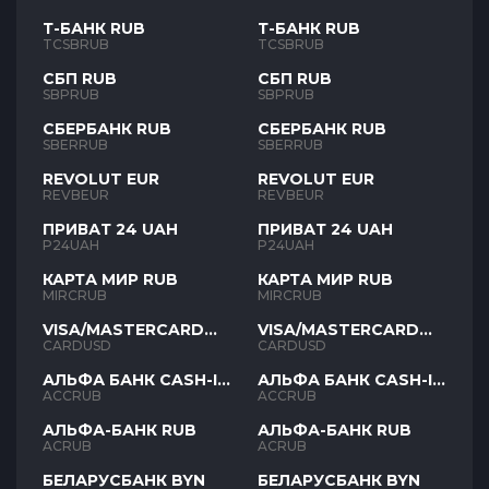
Т-БАНК RUB
Т-БАНК RUB
TCSBRUB
TCSBRUB
СБП RUB
СБП RUB
SBPRUB
SBPRUB
СБЕРБАНК RUB
СБЕРБАНК RUB
SBERRUB
SBERRUB
REVOLUT EUR
REVOLUT EUR
REVBEUR
REVBEUR
ПРИВАТ 24 UAH
ПРИВАТ 24 UAH
P24UAH
P24UAH
КАРТА МИР RUB
КАРТА МИР RUB
MIRCRUB
MIRCRUB
VISA/MASTERCARD
VISA/MASTERCARD
USD
USD
CARDUSD
CARDUSD
АЛЬФА БАНК CASH-IN
АЛЬФА БАНК CASH-IN
RUB
RUB
ACCRUB
ACCRUB
АЛЬФА-БАНК RUB
АЛЬФА-БАНК RUB
ACRUB
ACRUB
БЕЛАРУСБАНК BYN
БЕЛАРУСБАНК BYN