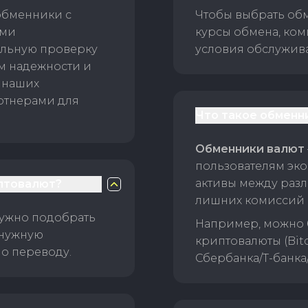
обменники с
Чтобы выбрать об
ами
курсы обмена, ком
ельную проверку
условия обслужив
ам надежности и
 наших
ртнерами для
Что такое обменн
Обменники валют
пользователям эко
активы между раз
птовалют?
лишних комиссий 
нужно подобрать
Например, можно 
 нужную
криптовалюты (Bitc
о переводу.
Сбербанка/Т-банка