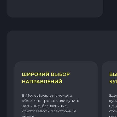
ШИРОКИЙ ВЫБОР
ВЫ
НАПРАВЛЕНИЙ
КУ
В MoneySwap вы сможете
Зде
обменять, продать или купить
куп
наличные, безналичные,
цен
криптовалюты, электронные
сто
деньги.
реа