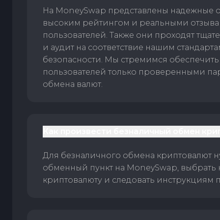
На MoneySwap представлены надежные 
высоким рейтингом и реальными отзыв
пользователей. Также они проходят тщат
и аудит на соответствие нашим стандарт
безопасности. Мы стремимся обеспечить
пользователей только проверенными па
обмена валют.
Как произвести безналичный обмен кри
Для безналичного обмена криптовалют 
обменный пункт на MoneySwap, выбрать
криптовалюту и следовать инструкциям п