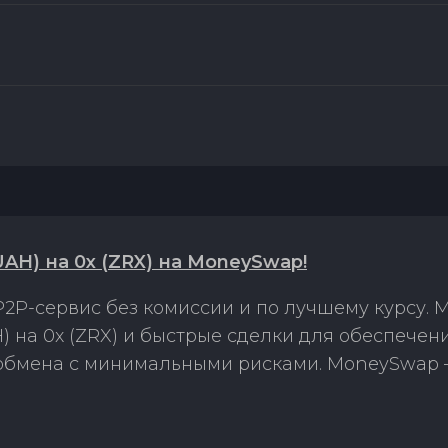
H) на 0x (ZRX) на MoneySwap!
2P-сервис без комиссии и по лучшему курсу.
 на 0x (ZRX) и быстрые сделки для обеспечен
 обмена с минимальными рисками. MoneySwap 