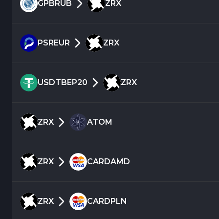
GPBRUB
ZRX
PSREUR
ZRX
USDTBEP20
ZRX
ZRX
ATOM
ZRX
CARDAMD
ZRX
CARDPLN