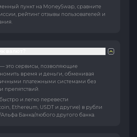
менный пункт на MoneySwap, сравните
иссии, рейтинг отзывы пользователей и
ания.
ик валют?
— это сервисы, позволяющие
номить время и деньги, обменивая
личными платежными системами без
и препятствий.
быстро и легко перевести
oin, Ethereum, USDT и другие) в рубли
/Альфа Банка/любого другого банка.