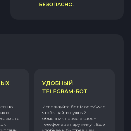
БЕЗОПАСНО
.
НЫХ
УДОБНЫЙ
TELEGRAM-БОТ
тельно
Используйте бот MoneySwap,
их и
чтобы найти нужный
елаем это
обменник прямо в своем
сок
телефоне за пару минут. Еще
курсами.
удобнее и быстрее, чем