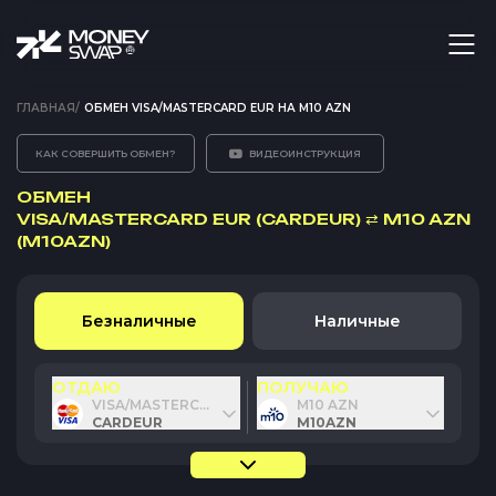
ГЛАВНАЯ
/
ОБМЕН VISA/MASTERCARD EUR НА M10 AZN
КАК СОВЕРШИТЬ ОБМЕН?
ВИДЕОИНСТРУКЦИЯ
ОБМЕН
VISA/MASTERCARD EUR (CARDEUR)
⇄
M10 AZN
(M10AZN)
Безналичные
Наличные
ОТДАЮ
ПОЛУЧАЮ
VISA/MASTERCARD EUR
M10 AZN
CARDEUR
M10AZN