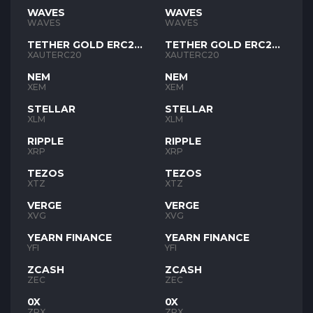
WAVES
WAVES
WAVES
WAVES
TETHER GOLD ERC20
TETHER GOLD ERC20
XAUT
XAUT
XAUTERC20
XAUTERC20
NEM
NEM
XEM
XEM
STELLAR
STELLAR
XLM
XLM
RIPPLE
RIPPLE
XRP
XRP
TEZOS
TEZOS
XTZ
XTZ
VERGE
VERGE
XVG
XVG
YEARN FINANCE
YEARN FINANCE
YFI
YFI
ZCASH
ZCASH
ZEC
ZEC
0X
0X
ZRX
ZRX