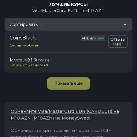
ЛУЧШИЕ КУРСЫ
Visa/MasterCard EUR
на
M10 AZN
Сортировать...
CoinsBlack
AML risk:
LOW
Отзывы
60
|
0
|
0
Онлайн-обмен
1
1.6
CARDEUR
M10AZN
Обмен от
300
до
7001
Показать ещё
Обменяйте Visa/MasterCard EUR (CARDEUR) на
M10 AZN (M10AZN) на MoneySwap!
Обменивайте криптовалюты через наш P2P-