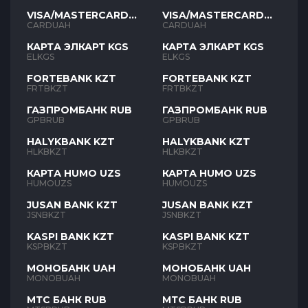
VISA/MASTERCARD
VISA/MASTERCARD
UAH
UAH
CARDUAH
CARDUAH
КАРТА ЭЛКАРТ KGS
КАРТА ЭЛКАРТ KGS
ELKGS
ELKGS
FORTEBANK KZT
FORTEBANK KZT
FRTBKZT
FRTBKZT
ГАЗПРОМБАНК RUB
ГАЗПРОМБАНК RUB
GPBRUB
GPBRUB
HALYKBANK KZT
HALYKBANK KZT
HLKBKZT
HLKBKZT
КАРТА HUMO UZS
КАРТА HUMO UZS
HUMOUZS
HUMOUZS
JUSAN BANK KZT
JUSAN BANK KZT
JSNBKZT
JSNBKZT
KASPI BANK KZT
KASPI BANK KZT
KSPBKZT
KSPBKZT
МОНОБАНК UAH
МОНОБАНК UAH
MONOBUAH
MONOBUAH
МТС БАНК RUB
МТС БАНК RUB