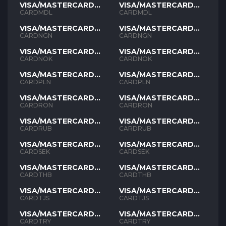
VISA/MASTERCARD
VISA/MASTERCARD
MDL
MDL
CARDMDL
CARDMDL
VISA/MASTERCARD
VISA/MASTERCARD
NGN
NGN
CARDNGN
CARDNGN
VISA/MASTERCARD
VISA/MASTERCARD
NOK
NOK
CARDNOK
CARDNOK
VISA/MASTERCARD
VISA/MASTERCARD
PLN
PLN
CARDPLN
CARDPLN
VISA/MASTERCARD
VISA/MASTERCARD
RON
RON
CARDRON
CARDRON
VISA/MASTERCARD
VISA/MASTERCARD
RUB
RUB
CARDRUB
CARDRUB
VISA/MASTERCARD
VISA/MASTERCARD
SEK
SEK
CARDSEK
CARDSEK
VISA/MASTERCARD
VISA/MASTERCARD
THB
THB
CARDTHB
CARDTHB
VISA/MASTERCARD
VISA/MASTERCARD
TJS
TJS
CARDTJS
CARDTJS
VISA/MASTERCARD
VISA/MASTERCARD
TYR
TYR
CARDTRY
CARDTRY