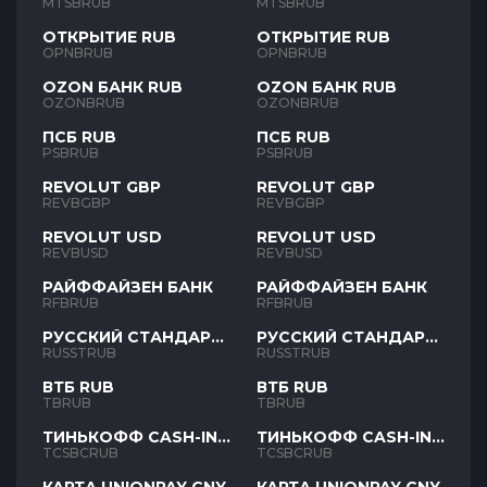
MTSBRUB
MTSBRUB
ОТКРЫТИЕ RUB
ОТКРЫТИЕ RUB
OPNBRUB
OPNBRUB
OZON БАНК RUB
OZON БАНК RUB
OZONBRUB
OZONBRUB
ПСБ RUB
ПСБ RUB
PSBRUB
PSBRUB
REVOLUT GBP
REVOLUT GBP
REVBGBP
REVBGBP
REVOLUT USD
REVOLUT USD
REVBUSD
REVBUSD
РАЙФФАЙЗЕН БАНК
РАЙФФАЙЗЕН БАНК
RFBRUB
RFBRUB
РУССКИЙ СТАНДАРТ
РУССКИЙ СТАНДАРТ
RUB
RUB
RUSSTRUB
RUSSTRUB
ВТБ RUB
ВТБ RUB
TBRUB
TBRUB
ТИНЬКОФФ CASH-IN
ТИНЬКОФФ CASH-IN
RUB
RUB
TCSBCRUB
TCSBCRUB