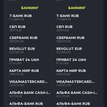
БАНКИНГ
БАНКИНГ
Т-БАНК RUB
Т-БАНК RUB
TCSBRUB
TCSBRUB
СБП RUB
СБП RUB
SBPRUB
SBPRUB
СБЕРБАНК RUB
СБЕРБАНК RUB
SBERRUB
SBERRUB
REVOLUT EUR
REVOLUT EUR
REVBEUR
REVBEUR
ПРИВАТ 24 UAH
ПРИВАТ 24 UAH
P24UAH
P24UAH
КАРТА МИР RUB
КАРТА МИР RUB
MIRCRUB
MIRCRUB
VISA/MASTERCARD
VISA/MASTERCARD
USD
USD
CARDUSD
CARDUSD
АЛЬФА БАНК CASH-IN
АЛЬФА БАНК CASH-IN
RUB
RUB
ACCRUB
ACCRUB
АЛЬФА-БАНК RUB
АЛЬФА-БАНК RUB