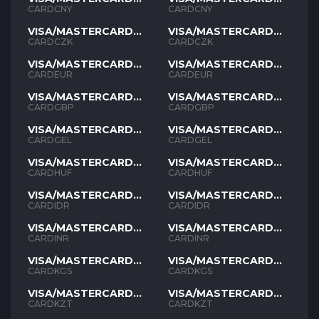
CNY
CNY
CARDCNY
CARDCNY
VISA/MASTERCARD
VISA/MASTERCARD
CZK
CZK
CARDCZK
CARDCZK
VISA/MASTERCARD
VISA/MASTERCARD
EUR
EUR
CARDEUR
CARDEUR
VISA/MASTERCARD
VISA/MASTERCARD
GBP
GBP
CARDGBP
CARDGBP
VISA/MASTERCARD
VISA/MASTERCARD
GEL
GEL
CARDGEL
CARDGEL
VISA/MASTERCARD
VISA/MASTERCARD
HUF
HUF
CARDHUF
CARDHUF
VISA/MASTERCARD
VISA/MASTERCARD
IDR
IDR
CARDIDR
CARDIDR
VISA/MASTERCARD
VISA/MASTERCARD
INR
INR
CARDINR
CARDINR
VISA/MASTERCARD
VISA/MASTERCARD
KGS
KGS
CARDKGS
CARDKGS
VISA/MASTERCARD
VISA/MASTERCARD
KZT
KZT
CARDKZT
CARDKZT