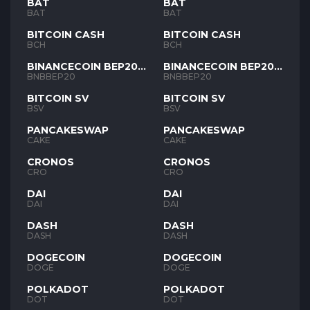
BAT
BAT
BAT
BAT
BITCOIN CASH
BITCOIN CASH
BCH
BCH
BINANCECOIN BEP20
BINANCECOIN BEP20
BNB
BNB
BNBBEP20
BNBBEP20
BITCOIN SV
BITCOIN SV
BSV
BSV
PANCAKESWAP
PANCAKESWAP
CAKE
CAKE
CRONOS
CRONOS
CRO
CRO
DAI
DAI
DAI
DAI
DASH
DASH
DASH
DASH
DOGECOIN
DOGECOIN
DOGE
DOGE
POLKADOT
POLKADOT
DOT
DOT