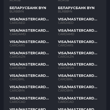
ACRUB
ACRUB
БЕЛАРУСБАНК BYN
БЕЛАРУСБАНК BYN
BLRBBYN
BLRBBYN
VISA/MASTERCARD
VISA/MASTERCARD
AED
AED
CARDAED
CARDAED
VISA/MASTERCARD
VISA/MASTERCARD
AMD
AMD
CARDAMD
CARDAMD
VISA/MASTERCARD
VISA/MASTERCARD
ARS
ARS
CARDARS
CARDARS
VISA/MASTERCARD
VISA/MASTERCARD
AZN
AZN
CARDAZN
CARDAZN
VISA/MASTERCARD
VISA/MASTERCARD
BGN
BGN
CARDBGN
CARDBGN
VISA/MASTERCARD
VISA/MASTERCARD
BRL
BRL
CARDBRL
CARDBRL
VISA/MASTERCARD
VISA/MASTERCARD
BYN
BYN
CARDBYN
CARDBYN
VISA/MASTERCARD
VISA/MASTERCARD
CAD
CAD
CARDCAD
CARDCAD
VISA/MASTERCARD
VISA/MASTERCARD