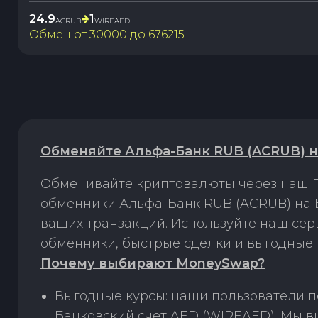
24.9
1
ACRUB
WIREAED
Обмен от
30000
до
676215
Обменяйте Альфа-Банк RUB (ACRUB) н
Обменивайте криптовалюты через наш P
обменники Альфа-Банк RUB (ACRUB) на 
ваших транзакций. Используйте наш се
обменники, быстрые сделки и выгодные 
Почему выбирают MoneySwap?
Выгодные курсы: наши пользователи 
Банковский счет AED (WIREAED). Мы в