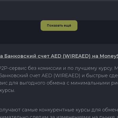
Показать ещё
а Банковский счет AED (WIREAED) на Money
2P-сервис без комиссии и по лучшему курсу.
Банковский счет AED (WIREAED) и быстрые сде
рвис для выгодного обмена с минимальными р
курсы.
получают самые конкурентные курсы для обмен
нимательно следим за изменениями на рынке,