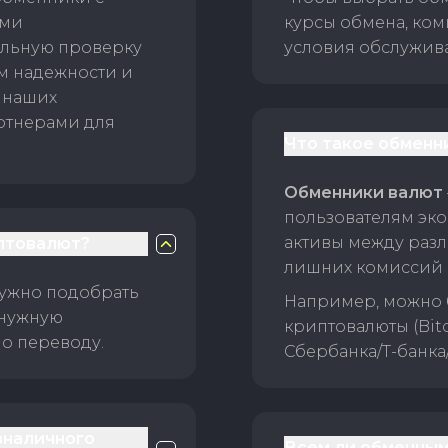
ами
курсы обмена, ком
ельную проверку
условия обслужив
ам надежности и
 наших
ртнерами для
Что такое обменн
Обменники валют
пользователям эко
активы между раз
птовалют?
лишних комиссий 
нужно подобрать
Например, можно 
 нужную
криптовалюты (Bitc
о переводу.
Сбербанка/Т-банка
зналичного
Всем ли обменным