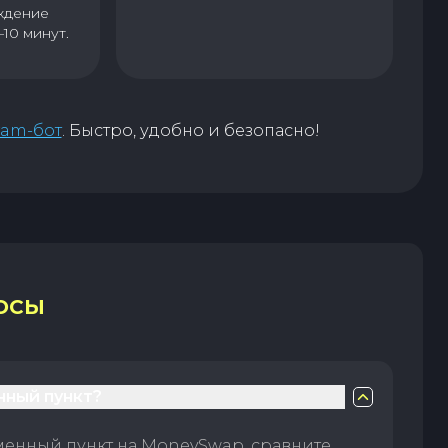
ждение
–10 минут.
ram-бот
. Быстро, удобно и безопасно!
ОСЫ
нный пункт?
менный пункт на MoneySwap, сравните