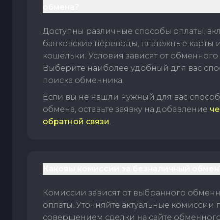
обмена?
Доступны различные способы оплаты, вк
банковские переводы, платежные карты 
кошельки. Условия зависят от обменного 
Выберите наиболее удобный для вас спос
поиска обменника.
Если вы не нашли нужный для вас спосо
обмена, оставьте заявку на добавление
че
обратной связи
.
Каковы комиссии за безналичный обмен
Комиссии зависят от выбранного обменн
оплаты. Уточняйте актуальные комиссии 
совершением сделки на сайте обменного 