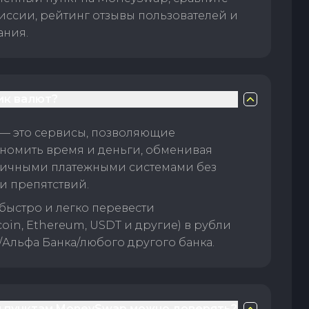
иссии, рейтинг отзывы пользователей и
ания.
ик валют?
— это сервисы, позволяющие
номить время и деньги, обменивая
личными платежными системами без
и препятствий.
быстро и легко перевести
oin, Ethereum, USDT и другие) в рубли
/Альфа Банка/любого другого банка.
 пунктам MoneySwap можно доверять?