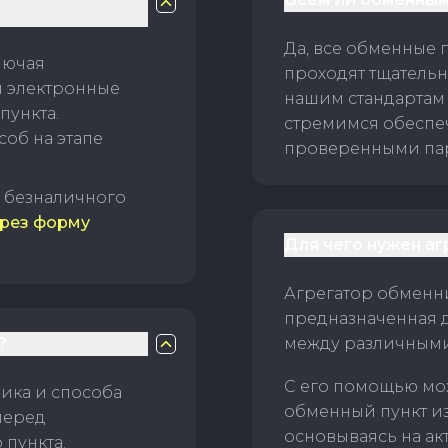
Да, все обменные 
лючая
проходят тщательн
и электронные
нашим стандартам
пункта.
стремимся обеспе
об на этапе
проверенными пар
б безналичного
рез форму
Для чего нужен а
Агрегатор обменни
предназначенная 
?
между различным
С его помощью мо
ика и способа
обменный пункт и
перед
основываясь на ак
пункта.