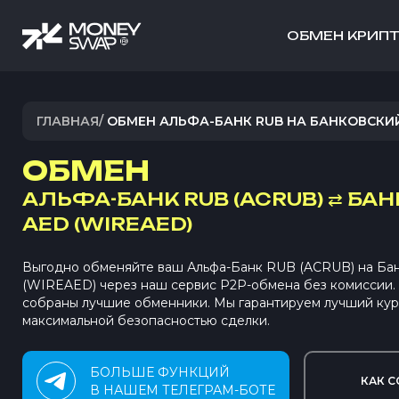
ОБМЕН КРИП
ГЛАВНАЯ
/
ОБМЕН АЛЬФА-БАНК RUB НА БАНКОВСКИЙ
ОБМЕН
АЛЬФА-БАНК RUB (ACRUB)
⇄
БАН
AED (WIREAED)
Выгодно обменяйте ваш Альфа-Банк RUB (ACRUB) на Ба
(WIREAED) через наш сервис P2P-обмена без комиссии
собраны лучшие обменники. Мы гарантируем лучший кур
максимальной безопасностью сделки.
БОЛЬШЕ ФУНКЦИЙ
КАК С
В НАШЕМ ТЕЛЕГРАМ-БОТЕ