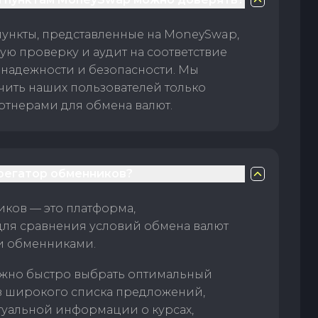
пункты, представленные на MoneySwap,
ую проверку и аудит на соответствие
 надежности и безопасности. Мы
чить наших пользователей только
тнерами для обмена валют.
грегатор обменников?
ков — это платформа,
для сравнения условий обмена валют
и обменниками.
жно быстро выбрать оптимальный
з широкого списка предложений,
туальной информации о курсах,