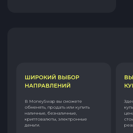
ШИРОКИЙ ВЫБОР
ВЫ
НАПРАВЛЕНИЙ
КУ
В MoneySwap вы сможете
Зде
обменять, продать или купить
куп
наличные, безналичные,
цен
криптовалюты, электронные
сто
деньги.
реа