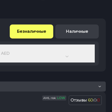
Безналичные
Наличные
 AED
AML risk:
LOW
Отзывы
60
0
0
|
|