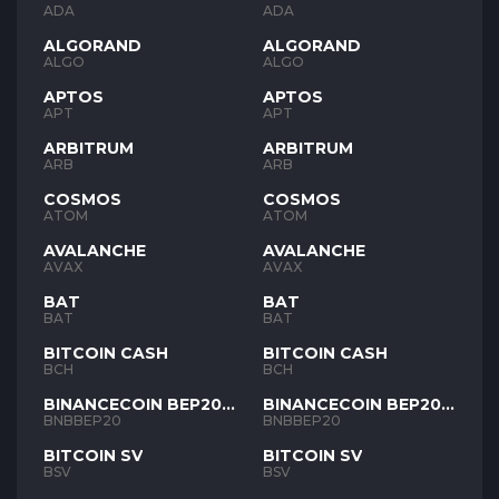
ADA
ADA
ALGORAND
ALGORAND
ALGO
ALGO
APTOS
APTOS
APT
APT
ARBITRUM
ARBITRUM
ARB
ARB
COSMOS
COSMOS
ATOM
ATOM
AVALANCHE
AVALANCHE
AVAX
AVAX
BAT
BAT
BAT
BAT
BITCOIN CASH
BITCOIN CASH
BCH
BCH
BINANCECOIN BEP20
BINANCECOIN BEP20
BNB
BNB
BNBBEP20
BNBBEP20
BITCOIN SV
BITCOIN SV
BSV
BSV