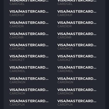
VISA/MASTERCARD
VISA/MASTERCARD
GEL
GEL
CARDGEL
CARDGEL
VISA/MASTERCARD
VISA/MASTERCARD
HUF
HUF
CARDHUF
CARDHUF
VISA/MASTERCARD
VISA/MASTERCARD
IDR
IDR
CARDIDR
CARDIDR
VISA/MASTERCARD
VISA/MASTERCARD
INR
INR
CARDINR
CARDINR
VISA/MASTERCARD
VISA/MASTERCARD
KGS
KGS
CARDKGS
CARDKGS
VISA/MASTERCARD
VISA/MASTERCARD
KZT
KZT
CARDKZT
CARDKZT
VISA/MASTERCARD
VISA/MASTERCARD
MDL
MDL
CARDMDL
CARDMDL
VISA/MASTERCARD
VISA/MASTERCARD
NGN
NGN
CARDNGN
CARDNGN
VISA/MASTERCARD
VISA/MASTERCARD
NOK
NOK
CARDNOK
CARDNOK
VISA/MASTERCARD
VISA/MASTERCARD
PLN
PLN
CARDPLN
CARDPLN