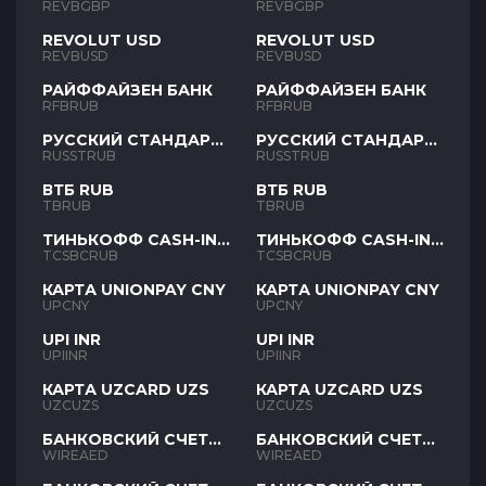
REVBGBP
REVBGBP
REVOLUT USD
REVOLUT USD
REVBUSD
REVBUSD
РАЙФФАЙЗЕН БАНК
РАЙФФАЙЗЕН БАНК
RFBRUB
RFBRUB
РУССКИЙ СТАНДАРТ
РУССКИЙ СТАНДАРТ
RUB
RUB
RUSSTRUB
RUSSTRUB
ВТБ RUB
ВТБ RUB
TBRUB
TBRUB
ТИНЬКОФФ CASH-IN
ТИНЬКОФФ CASH-IN
RUB
RUB
TCSBCRUB
TCSBCRUB
КАРТА UNIONPAY CNY
КАРТА UNIONPAY CNY
UPCNY
UPCNY
UPI INR
UPI INR
UPIINR
UPIINR
КАРТА UZCARD UZS
КАРТА UZCARD UZS
UZCUZS
UZCUZS
БАНКОВСКИЙ СЧЕТ
БАНКОВСКИЙ СЧЕТ
AED
AED
WIREAED
WIREAED