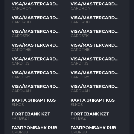
VISA/MASTERCARD
VISA/MASTERCARD
RON
RON
CARDRON
CARDRON
VISA/MASTERCARD
VISA/MASTERCARD
RUB
RUB
CARDRUB
CARDRUB
VISA/MASTERCARD
VISA/MASTERCARD
SEK
SEK
CARDSEK
CARDSEK
VISA/MASTERCARD
VISA/MASTERCARD
THB
THB
CARDTHB
CARDTHB
VISA/MASTERCARD
VISA/MASTERCARD
TJS
TJS
CARDTJS
CARDTJS
VISA/MASTERCARD
VISA/MASTERCARD
TYR
TYR
CARDTRY
CARDTRY
VISA/MASTERCARD
VISA/MASTERCARD
UAH
UAH
CARDUAH
CARDUAH
КАРТА ЭЛКАРТ KGS
КАРТА ЭЛКАРТ KGS
ELKGS
ELKGS
FORTEBANK KZT
FORTEBANK KZT
FRTBKZT
FRTBKZT
ГАЗПРОМБАНК RUB
ГАЗПРОМБАНК RUB
GPBRUB
GPBRUB