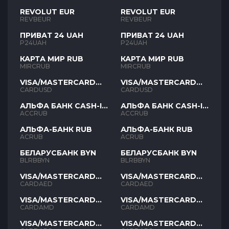
REVOLUT EUR
REVOLUT EUR
REVBEUR
REVBEUR
ПРИВАТ 24 UAH
ПРИВАТ 24 UAH
P24UAH
P24UAH
КАРТА МИР RUB
КАРТА МИР RUB
MIRCRUB
MIRCRUB
VISA/MASTERCARD
VISA/MASTERCARD
USD
USD
CARDUSD
CARDUSD
АЛЬФА БАНК CASH-IN
АЛЬФА БАНК CASH-IN
RUB
RUB
ACCRUB
ACCRUB
АЛЬФА-БАНК RUB
АЛЬФА-БАНК RUB
ACRUB
ACRUB
БЕЛАРУСБАНК BYN
БЕЛАРУСБАНК BYN
BLRBBYN
BLRBBYN
VISA/MASTERCARD
VISA/MASTERCARD
AED
AED
CARDAED
CARDAED
VISA/MASTERCARD
VISA/MASTERCARD
AMD
AMD
CARDAMD
CARDAMD
VISA/MASTERCARD
VISA/MASTERCARD