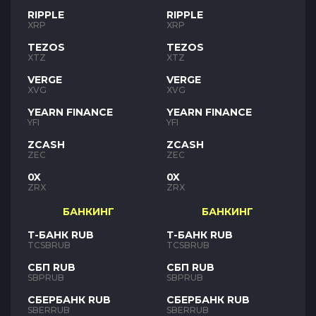
RIPPLE
RIPPLE
XRP
XRP
TEZOS
TEZOS
XTZ
XTZ
VERGE
VERGE
XVG
XVG
YEARN FINANCE
YEARN FINANCE
YFI
YFI
ZCASH
ZCASH
ZEC
ZEC
0X
0X
ZRX
ZRX
БАНКИНГ
БАНКИНГ
Т-БАНК RUB
Т-БАНК RUB
TCSBRUB
TCSBRUB
СБП RUB
СБП RUB
SBPRUB
SBPRUB
СБЕРБАНК RUB
СБЕРБАНК RUB
SBERRUB
SBERRUB