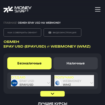
ГЛАВНАЯ
/
ОБМЕН EPAY USD НА WEBMONEY
КАК СОВЕРШИТЬ ОБМЕН?
ВИДЕОИНСТРУКЦИЯ
ОБМЕН
EPAY USD (EPAYUSD)
⇄
WEBMONEY (WMZ)
Безналичные
Наличные
ОТДАЮ
ПОЛУЧАЮ
EPAY USD
WEBMONEY
EPAYUSD
WMZ
ЛУЧШИЕ КУРСЫ