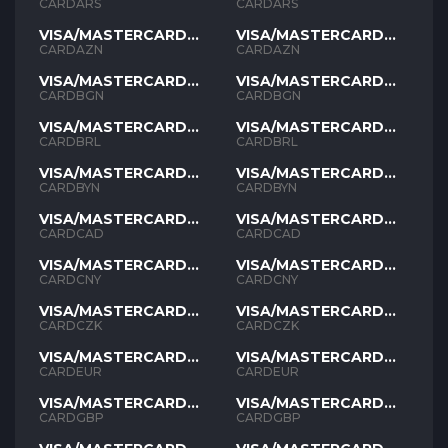
ARS
ARS
CARDARS
CARDARS
VISA/MASTERCARD
VISA/MASTERCARD
AZN
AZN
CARDAZN
CARDAZN
VISA/MASTERCARD
VISA/MASTERCARD
BGN
BGN
CARDBGN
CARDBGN
VISA/MASTERCARD
VISA/MASTERCARD
BRL
BRL
CARDBRL
CARDBRL
VISA/MASTERCARD
VISA/MASTERCARD
BYN
BYN
CARDBYN
CARDBYN
VISA/MASTERCARD
VISA/MASTERCARD
CAD
CAD
CARDCAD
CARDCAD
VISA/MASTERCARD
VISA/MASTERCARD
CNY
CNY
CARDCNY
CARDCNY
VISA/MASTERCARD
VISA/MASTERCARD
CZK
CZK
CARDCZK
CARDCZK
VISA/MASTERCARD
VISA/MASTERCARD
EUR
EUR
CARDEUR
CARDEUR
VISA/MASTERCARD
VISA/MASTERCARD
GBP
GBP
CARDGBP
CARDGBP