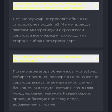
Проводит ли MoneySwap операции с
финансовыми сервисами напрямую?
Нет. MoneySwap не проводит обменных
операций, не продаёт eSIM и не проводит
платежи. Мы агрегируем и сравниваем
сервисы, а все операции происходят на
стороне выбранного провайдера.
Что такое финансовые сервисы на
MoneySwap?
Помимо агрегатора обменников, MoneySwap
собирает рейтинги проверенных финансовых
сервисов: виртуальные карты иностранных
банков, eSIM для путешествий и агенты для
международных платежей. Каждый сервис
проходит базовую проверку перед
добавлением в листинг.