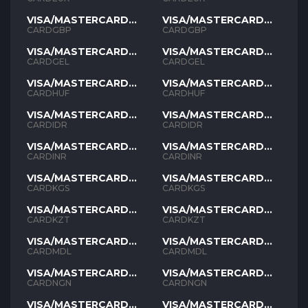
VISA/MASTERCARD
VISA/MASTERCARD
GBP
GBP
CARDGBP
CARDGBP
VISA/MASTERCARD
VISA/MASTERCARD
GEL
GEL
CARDGEL
CARDGEL
VISA/MASTERCARD
VISA/MASTERCARD
HUF
HUF
CARDHUF
CARDHUF
VISA/MASTERCARD
VISA/MASTERCARD
IDR
IDR
CARDIDR
CARDIDR
VISA/MASTERCARD
VISA/MASTERCARD
INR
INR
CARDINR
CARDINR
VISA/MASTERCARD
VISA/MASTERCARD
KGS
KGS
CARDKGS
CARDKGS
VISA/MASTERCARD
VISA/MASTERCARD
KZT
KZT
CARDKZT
CARDKZT
VISA/MASTERCARD
VISA/MASTERCARD
MDL
MDL
CARDMDL
CARDMDL
VISA/MASTERCARD
VISA/MASTERCARD
NGN
NGN
CARDNGN
CARDNGN
VISA/MASTERCARD
VISA/MASTERCARD