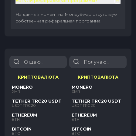
Есть ли реферальные программы?
На данный момент на MoneySwap отсутствует
собственная реферальная программа.
КРИПТОВАЛЮТА
КРИПТОВАЛЮТА
MONERO
MONERO
XMR
XMR
TETHER TRC20 USDT
TETHER TRC20 USDT
USDTTRC20
USDTTRC20
ETHEREUM
ETHEREUM
ETH
ETH
BITCOIN
BITCOIN
BTC
BTC