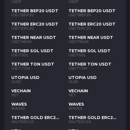
USDP
USDP
TETHER BEP20 USDT
TETHER BEP20 USDT
USDTBEP20
USDTBEP20
TETHER ERC20 USDT
TETHER ERC20 USDT
USDTERC20
USDTERC20
TETHER NEAR USDT
TETHER NEAR USDT
USDTNEAR
USDTNEAR
TETHER SOL USDT
TETHER SOL USDT
USDTSOL
USDTSOL
TETHER TON USDT
TETHER TON USDT
USDTTON
USDTTON
UTOPIA USD
UTOPIA USD
UUSD
UUSD
VECHAIN
VECHAIN
VET
VET
WAVES
WAVES
WAVES
WAVES
TETHER GOLD ERC20
TETHER GOLD ERC20
XAUT
XAUT
XAUTERC20
XAUTERC20