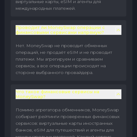
виртуальные карты, eSIM и агенты для
международных платежей.
Проводит ли MoneySwap операции с
финансовыми сервисами напрямую?
Нет. MoneySwap не проводит обменных
операций, не продаёт eSIM и не проводит
платежи. Мы агрегируем и сравниваем
сервисы, а все операции происходят на
стороне выбранного провайдера.
Что такое финансовые сервисы на
MoneySwap?
Помимо агрегатора обменников, MoneySwap
собирает рейтинги проверенных финансовых
сервисов: виртуальные карты иностранных
банков, eSIM для путешествий и агенты для
международных платежей. Каждый сервис