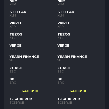
NEM
NEM
XEM
XEM
STELLAR
STELLAR
XLM
XLM
RIPPLE
RIPPLE
XRP
XRP
TEZOS
TEZOS
XTZ
XTZ
VERGE
VERGE
XVG
XVG
YEARN FINANCE
YEARN FINANCE
YFI
YFI
ZCASH
ZCASH
ZEC
ZEC
0X
0X
ZRX
ZRX
БАНКИНГ
БАНКИНГ
Т-БАНК RUB
Т-БАНК RUB
TCSBRUB
TCSBRUB