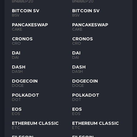
BNB
BNB
BNBBEP20
BNBBEP20
BITCOIN SV
BITCOIN SV
BSV
BSV
PANCAKESWAP
PANCAKESWAP
CAKE
CAKE
CRONOS
CRONOS
CRO
CRO
DAI
DAI
DAI
DAI
DASH
DASH
DASH
DASH
DOGECOIN
DOGECOIN
DOGE
DOGE
POLKADOT
POLKADOT
DOT
DOT
EOS
EOS
EOS
EOS
ETHEREUM CLASSIC
ETHEREUM CLASSIC
ETC
ETC