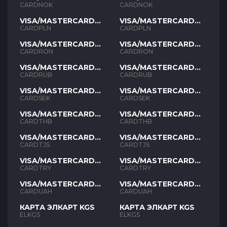
NOK
NOK
CARDNOK
CARDNOK
VISA/MASTERCARD
VISA/MASTERCARD
PLN
PLN
CARDPLN
CARDPLN
VISA/MASTERCARD
VISA/MASTERCARD
RON
RON
CARDRON
CARDRON
VISA/MASTERCARD
VISA/MASTERCARD
RUB
RUB
CARDRUB
CARDRUB
VISA/MASTERCARD
VISA/MASTERCARD
SEK
SEK
CARDSEK
CARDSEK
VISA/MASTERCARD
VISA/MASTERCARD
THB
THB
CARDTHB
CARDTHB
VISA/MASTERCARD
VISA/MASTERCARD
TJS
TJS
CARDTJS
CARDTJS
VISA/MASTERCARD
VISA/MASTERCARD
TYR
TYR
CARDTRY
CARDTRY
VISA/MASTERCARD
VISA/MASTERCARD
UAH
UAH
CARDUAH
CARDUAH
КАРТА ЭЛКАРТ KGS
КАРТА ЭЛКАРТ KGS
ELKGS
ELKGS