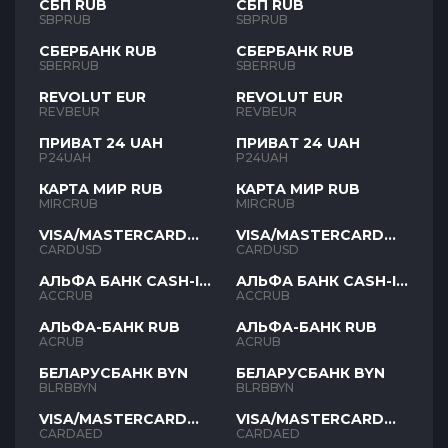
СБП RUB
СБП RUB
SBPRUB
SBPRUB
СБЕРБАНК RUB
СБЕРБАНК RUB
SBERRUB
SBERRUB
REVOLUT EUR
REVOLUT EUR
REVBEUR
REVBEUR
ПРИВАТ 24 UAH
ПРИВАТ 24 UAH
P24UAH
P24UAH
КАРТА МИР RUB
КАРТА МИР RUB
MIRCRUB
MIRCRUB
VISA/MASTERCARD
VISA/MASTERCARD
USD
USD
CARDUSD
CARDUSD
АЛЬФА БАНК CASH-IN
АЛЬФА БАНК CASH-IN
RUB
RUB
ACCRUB
ACCRUB
АЛЬФА-БАНК RUB
АЛЬФА-БАНК RUB
ACRUB
ACRUB
БЕЛАРУСБАНК BYN
БЕЛАРУСБАНК BYN
BLRBBYN
BLRBBYN
VISA/MASTERCARD
VISA/MASTERCARD
AED
AED
CARDAED
CARDAED