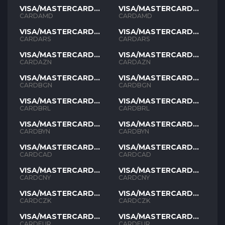
VISA/MASTERCARD
VISA/MASTERCARD
AMD
AMD
CARDAMD
CARDAMD
VISA/MASTERCARD
VISA/MASTERCARD
ARS
ARS
CARDARS
CARDARS
VISA/MASTERCARD
VISA/MASTERCARD
AZN
AZN
CARDAZN
CARDAZN
VISA/MASTERCARD
VISA/MASTERCARD
BGN
BGN
CARDBGN
CARDBGN
VISA/MASTERCARD
VISA/MASTERCARD
BRL
BRL
CARDBRL
CARDBRL
VISA/MASTERCARD
VISA/MASTERCARD
BYN
BYN
CARDBYN
CARDBYN
VISA/MASTERCARD
VISA/MASTERCARD
CAD
CAD
CARDCAD
CARDCAD
VISA/MASTERCARD
VISA/MASTERCARD
CNY
CNY
CARDCNY
CARDCNY
VISA/MASTERCARD
VISA/MASTERCARD
CZK
CZK
CARDCZK
CARDCZK
VISA/MASTERCARD
VISA/MASTERCARD
EUR
EUR
CARDEUR
CARDEUR