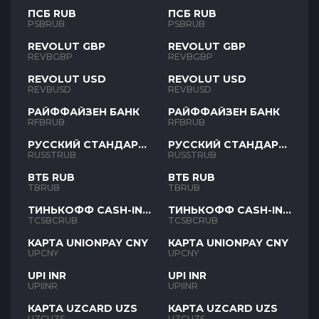
ПСБ RUB
ПСБ RUB
PSBRUB
PSBRUB
REVOLUT GBP
REVOLUT GBP
REVBGBP
REVBGBP
REVOLUT USD
REVOLUT USD
REVBUSD
REVBUSD
РАЙФФАЙЗЕН БАНК
РАЙФФАЙЗЕН БАНК
RFBRUB
RFBRUB
РУССКИЙ СТАНДАРТ
РУССКИЙ СТАНДАРТ
RUB
RUB
RUSSTRUB
RUSSTRUB
ВТБ RUB
ВТБ RUB
TBRUB
TBRUB
ТИНЬКОФФ CASH-IN
ТИНЬКОФФ CASH-IN
RUB
RUB
TCSBCRUB
TCSBCRUB
КАРТА UNIONPAY CNY
КАРТА UNIONPAY CNY
UPCNY
UPCNY
UPI INR
UPI INR
UPIINR
UPIINR
КАРТА UZCARD UZS
КАРТА UZCARD UZS
UZCUZS
UZCUZS