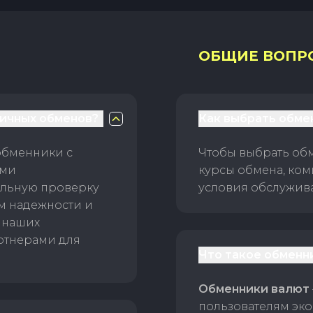
ОБЩИЕ ВОПР
личных обменов?
Как выбрать обме
обменники с
Чтобы выбрать об
ами
курсы обмена, ком
ельную проверку
условия обслужив
ам надежности и
 наших
ртнерами для
Что такое обменн
Обменники валют
пользователям эко