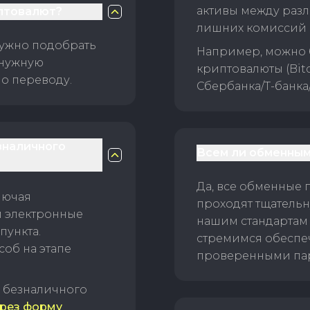
активы между раз
птовалют?
лишних комиссий 
нужно подобрать
Например, можно 
 нужную
криптовалюты (Bitc
о переводу.
Сбербанка/Т-банка
зналичного
Всем ли обменным
Да, все обменные 
лючая
проходят тщательн
и электронные
нашим стандартам
пункта.
стремимся обеспе
об на этапе
проверенными пар
б безналичного
рез форму