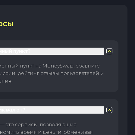
ОСЫ
нный пункт?
менный пункт на MoneySwap, сравните
иссии, рейтинг отзывы пользователей и
ания.
ик валют?
— это сервисы, позволяющие
номить время и деньги, обменивая