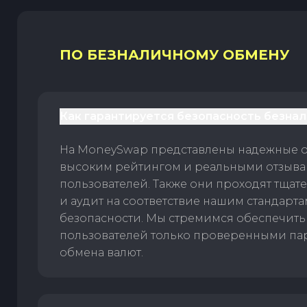
ПО БЕЗНАЛИЧНОМУ ОБМЕНУ
Как гарантируется безопасность безна
На MoneySwap представлены надежные 
высоким рейтингом и реальными отзыв
пользователей. Также они проходят тщат
и аудит на соответствие нашим стандарт
безопасности. Мы стремимся обеспечить
пользователей только проверенными па
обмена валют.