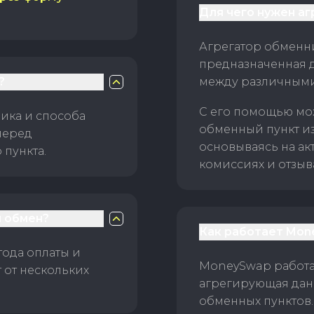
Для чего нужен а
Агрегатор обменни
предназначенная 
?
между различным
С его помощью мо
ика и способа
обменный пункт и
перед
основываясь на ак
пункта.
комиссиях и отзыв
 обмен?
Как работает Mon
тода оплаты и
MoneySwap работае
 от нескольких
агрегирующая данн
обменных пунктов.