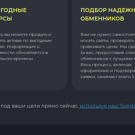
ГОДНЫЕ
ПОДБОР НАДЕЖ
РСЫ
ОБМЕННИКОВ
сь вы можете продать и
Вам не нужно самостоя
ить активы по выгодным
искать сайты, проверять 
ам. Информация о
сравнивать цены. Мы сд
имости обновляется в
за вас, предоставив спи
льном времени.
обменников с лучшими 
Весь процесс, включая
оформление и подтвер
заявки, занимает всего 5
под ваши цели прямо сейчас,
используя наш Teleg