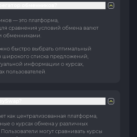
грегатор обменников?
ков — это платформа,
для сравнения условий обмена валют
и обменниками.
жно быстро выбрать оптимальный
з широкого списка предложений,
туальной информации о курсах,
ах пользователей.
eySwap?
т как централизованная платформа,
ые о курсах обмена у различных
 Пользователи могут сравнивать курсы