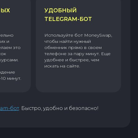
НЫХ
УДОБНЫЙ
TELEGRAM-БОТ
тельно
Используйте бот MoneySwap,
их и
чтобы найти нужный
елаем это
обменник прямо в своем
сок
телефоне за пару минут. Еще
курсами.
удобнее и быстрее, чем
искать на сайте.
ждение
–10 минут.
ram-бот
. Быстро, удобно и безопасно!