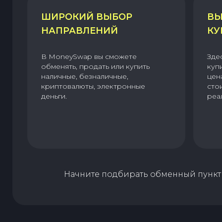
ШИРОКИЙ ВЫБОР
ВЫ
НАПРАВЛЕНИЙ
КУ
В MoneySwap вы сможете
Зде
обменять, продать или купить
куп
наличные, безналичные,
цен
криптовалюты, электронные
сто
деньги.
реа
Начните подбирать обменный пункт 