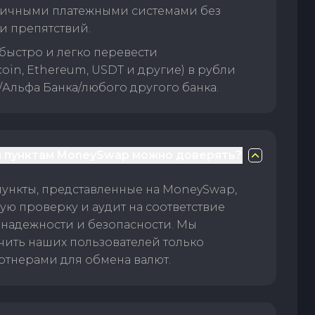
личными платежными системами без
и препятствий.
быстро и легко перевести
oin, Ethereum, USDT и другие) в рубли
/Альфа Банка/любого другого банка.
 пунктам MoneySwap можно доверять?
пункты, представленные на MoneySwap,
ую проверку и аудит на соответствие
 надежности и безопасности. Мы
чить наших пользователей только
тнерами для обмена валют.