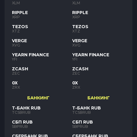
XLM
XLM
RIPPLE
RIPPLE
XRP
XRP
TEZOS
TEZOS
XTZ
XTZ
VERGE
VERGE
XVG
XVG
YEARN FINANCE
YEARN FINANCE
YFI
YFI
ZCASH
ZCASH
ZEC
ZEC
0X
0X
ZRX
ZRX
БАНКИНГ
БАНКИНГ
Т-БАНК RUB
Т-БАНК RUB
TCSBRUB
TCSBRUB
СБП RUB
СБП RUB
SBPRUB
SBPRUB
СБЕРБАНК RUB
СБЕРБАНК RUB