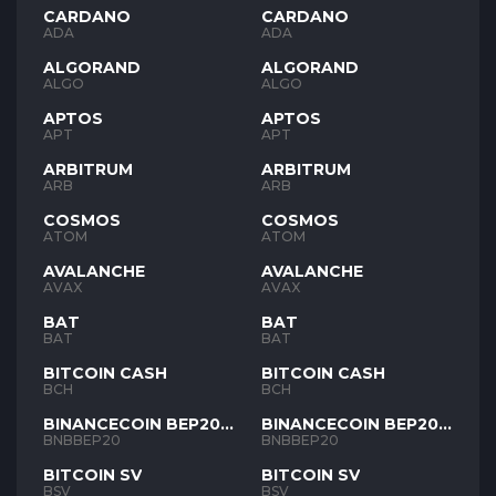
CARDANO
CARDANO
ADA
ADA
ALGORAND
ALGORAND
ALGO
ALGO
APTOS
APTOS
APT
APT
ARBITRUM
ARBITRUM
ARB
ARB
COSMOS
COSMOS
ATOM
ATOM
AVALANCHE
AVALANCHE
AVAX
AVAX
BAT
BAT
BAT
BAT
BITCOIN CASH
BITCOIN CASH
BCH
BCH
BINANCECOIN BEP20
BINANCECOIN BEP20
BNB
BNB
BNBBEP20
BNBBEP20
BITCOIN SV
BITCOIN SV
BSV
BSV