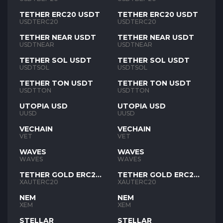
TETHER ERC20 USDT
TETHER ERC20 USDT
USDTERC20
USDTERC20
TETHER NEAR USDT
TETHER NEAR USDT
USDTNEAR
USDTNEAR
TETHER SOL USDT
TETHER SOL USDT
USDTSOL
USDTSOL
TETHER TON USDT
TETHER TON USDT
USDTTON
USDTTON
UTOPIA USD
UTOPIA USD
UUSD
UUSD
VECHAIN
VECHAIN
VET
VET
WAVES
WAVES
WAVES
WAVES
TETHER GOLD ERC20
TETHER GOLD ERC20
XAUT
XAUT
XAUTERC20
XAUTERC20
NEM
NEM
XEM
XEM
STELLAR
STELLAR