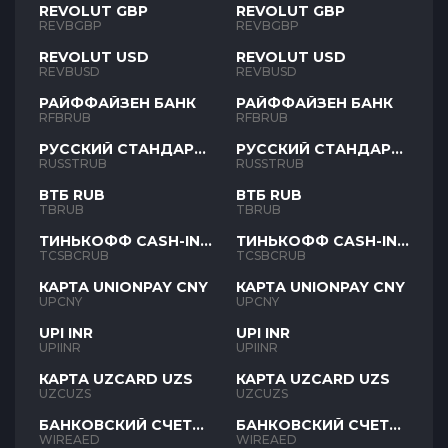
REVOLUT GBP
REVOLUT GBP
REVBGBP
REVBGBP
REVOLUT USD
REVOLUT USD
REVBUSD
REVBUSD
РАЙФФАЙЗЕН БАНК
РАЙФФАЙЗЕН БАНК
RFBRUB
RFBRUB
РУССКИЙ СТАНДАРТ
РУССКИЙ СТАНДАРТ
RUB
RUB
RUSSTRUB
RUSSTRUB
ВТБ RUB
ВТБ RUB
TBRUB
TBRUB
ТИНЬКОФФ CASH-IN
ТИНЬКОФФ CASH-IN
RUB
RUB
TCSBCRUB
TCSBCRUB
КАРТА UNIONPAY CNY
КАРТА UNIONPAY CNY
UPCNY
UPCNY
UPI INR
UPI INR
UPIINR
UPIINR
КАРТА UZCARD UZS
КАРТА UZCARD UZS
UZCUZS
UZCUZS
БАНКОВСКИЙ СЧЕТ
БАНКОВСКИЙ СЧЕТ
AED
AED
WIREAED
WIREAED