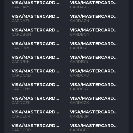
VISA/MASTERCARD
VISA/MASTERCARD
ARS
ARS
CARDARS
CARDARS
VISA/MASTERCARD
VISA/MASTERCARD
AZN
AZN
CARDAZN
CARDAZN
VISA/MASTERCARD
VISA/MASTERCARD
BGN
BGN
CARDBGN
CARDBGN
VISA/MASTERCARD
VISA/MASTERCARD
BRL
BRL
CARDBRL
CARDBRL
VISA/MASTERCARD
VISA/MASTERCARD
BYN
BYN
CARDBYN
CARDBYN
VISA/MASTERCARD
VISA/MASTERCARD
CAD
CAD
CARDCAD
CARDCAD
VISA/MASTERCARD
VISA/MASTERCARD
CNY
CNY
CARDCNY
CARDCNY
VISA/MASTERCARD
VISA/MASTERCARD
CZK
CZK
CARDCZK
CARDCZK
VISA/MASTERCARD
VISA/MASTERCARD
EUR
EUR
CARDEUR
CARDEUR
VISA/MASTERCARD
VISA/MASTERCARD
GBP
GBP
CARDGBP
CARDGBP