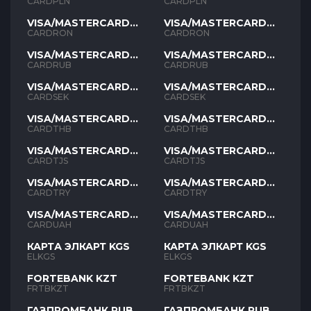
PLN
PLN
CARDPLN
CARDPLN
VISA/MASTERCARD
VISA/MASTERCARD
RON
RON
CARDRON
CARDRON
VISA/MASTERCARD
VISA/MASTERCARD
RUB
RUB
CARDRUB
CARDRUB
VISA/MASTERCARD
VISA/MASTERCARD
SEK
SEK
CARDSEK
CARDSEK
VISA/MASTERCARD
VISA/MASTERCARD
THB
THB
CARDTHB
CARDTHB
VISA/MASTERCARD
VISA/MASTERCARD
TJS
TJS
CARDTJS
CARDTJS
VISA/MASTERCARD
VISA/MASTERCARD
TYR
TYR
CARDTRY
CARDTRY
VISA/MASTERCARD
VISA/MASTERCARD
UAH
UAH
CARDUAH
CARDUAH
КАРТА ЭЛКАРТ KGS
КАРТА ЭЛКАРТ KGS
ELKGS
ELKGS
FORTEBANK KZT
FORTEBANK KZT
FRTBKZT
FRTBKZT
ГАЗПРОМБАНК RUB
ГАЗПРОМБАНК RUB