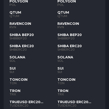
POLYGON
POLYGON
POL
POL
QTUM
QTUM
QTUM
QTUM
RAVENCOIN
RAVENCOIN
RVN
RVN
SHIBA BEP20
SHIBA BEP20
SHIBBEP20
SHIBBEP20
SHIBA ERC20
SHIBA ERC20
SHIBERC20
SHIBERC20
SOLANA
SOLANA
SOL
SOL
SUI
SUI
SUI
SUI
TONCOIN
TONCOIN
TON
TON
TRON
TRON
TRX
TRX
TRUEUSD ERC20
TRUEUSD ERC20
TUSD
TUSD
TUSDERC20
TUSDERC20