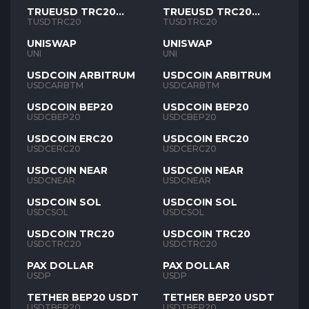
TRUEUSD TRC20
TRUEUSD TRC20
TUSD
TUSD
TUSDTRC20
TUSDTRC20
UNISWAP
UNISWAP
UNI
UNI
USDCOIN ARBITRUM
USDCOIN ARBITRUM
USDCARBTM
USDCARBTM
USDCOIN BEP20
USDCOIN BEP20
USDCBEP20
USDCBEP20
USDCOIN ERC20
USDCOIN ERC20
USDCERC20
USDCERC20
USDCOIN NEAR
USDCOIN NEAR
USDCNEAR
USDCNEAR
USDCOIN SOL
USDCOIN SOL
USDCSOL
USDCSOL
USDCOIN TRC20
USDCOIN TRC20
USDCTRC20
USDCTRC20
PAX DOLLAR
PAX DOLLAR
USDP
USDP
TETHER BEP20 USDT
TETHER BEP20 USDT
USDTBEP20
USDTBEP20