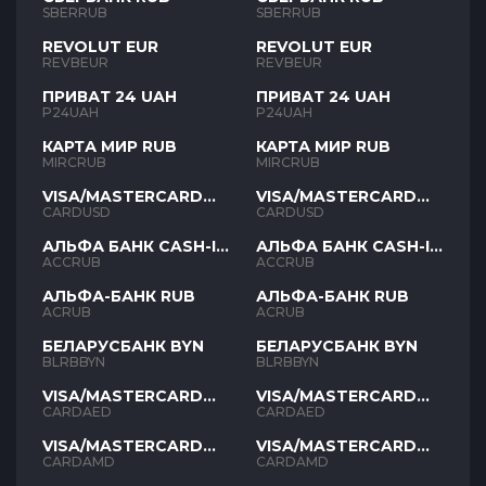
SBERRUB
SBERRUB
REVOLUT EUR
REVOLUT EUR
REVBEUR
REVBEUR
ПРИВАТ 24 UAH
ПРИВАТ 24 UAH
P24UAH
P24UAH
КАРТА МИР RUB
КАРТА МИР RUB
MIRCRUB
MIRCRUB
VISA/MASTERCARD
VISA/MASTERCARD
USD
USD
CARDUSD
CARDUSD
АЛЬФА БАНК CASH-IN
АЛЬФА БАНК CASH-IN
RUB
RUB
ACCRUB
ACCRUB
АЛЬФА-БАНК RUB
АЛЬФА-БАНК RUB
ACRUB
ACRUB
БЕЛАРУСБАНК BYN
БЕЛАРУСБАНК BYN
BLRBBYN
BLRBBYN
VISA/MASTERCARD
VISA/MASTERCARD
AED
AED
CARDAED
CARDAED
VISA/MASTERCARD
VISA/MASTERCARD
AMD
AMD
CARDAMD
CARDAMD