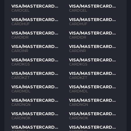
VISA/MASTERCARD
VISA/MASTERCARD
GEL
GEL
CARDGEL
CARDGEL
VISA/MASTERCARD
VISA/MASTERCARD
HUF
HUF
CARDHUF
CARDHUF
VISA/MASTERCARD
VISA/MASTERCARD
IDR
IDR
CARDIDR
CARDIDR
VISA/MASTERCARD
VISA/MASTERCARD
INR
INR
CARDINR
CARDINR
VISA/MASTERCARD
VISA/MASTERCARD
KGS
KGS
CARDKGS
CARDKGS
VISA/MASTERCARD
VISA/MASTERCARD
KZT
KZT
CARDKZT
CARDKZT
VISA/MASTERCARD
VISA/MASTERCARD
MDL
MDL
CARDMDL
CARDMDL
VISA/MASTERCARD
VISA/MASTERCARD
NGN
NGN
CARDNGN
CARDNGN
VISA/MASTERCARD
VISA/MASTERCARD
NOK
NOK
CARDNOK
CARDNOK
VISA/MASTERCARD
VISA/MASTERCARD