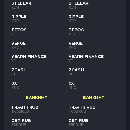
STELLAR
STELLAR
XLM
XLM
RIPPLE
RIPPLE
XRP
XRP
TEZOS
TEZOS
XTZ
XTZ
VERGE
VERGE
XVG
XVG
YEARN FINANCE
YEARN FINANCE
YFI
YFI
ZCASH
ZCASH
ZEC
ZEC
0X
0X
ZRX
ZRX
БАНКИНГ
БАНКИНГ
Т-БАНК RUB
Т-БАНК RUB
TCSBRUB
TCSBRUB
СБП RUB
СБП RUB
SBPRUB
SBPRUB