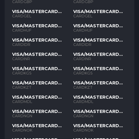
GBP
GBP
CARDGBP
CARDGBP
VISA/MASTERCARD
VISA/MASTERCARD
GEL
GEL
CARDGEL
CARDGEL
VISA/MASTERCARD
VISA/MASTERCARD
HUF
HUF
CARDHUF
CARDHUF
VISA/MASTERCARD
VISA/MASTERCARD
IDR
IDR
CARDIDR
CARDIDR
VISA/MASTERCARD
VISA/MASTERCARD
INR
INR
CARDINR
CARDINR
VISA/MASTERCARD
VISA/MASTERCARD
KGS
KGS
CARDKGS
CARDKGS
VISA/MASTERCARD
VISA/MASTERCARD
KZT
KZT
CARDKZT
CARDKZT
VISA/MASTERCARD
VISA/MASTERCARD
MDL
MDL
CARDMDL
CARDMDL
VISA/MASTERCARD
VISA/MASTERCARD
NGN
NGN
CARDNGN
CARDNGN
VISA/MASTERCARD
VISA/MASTERCARD
NOK
NOK
CARDNOK
CARDNOK