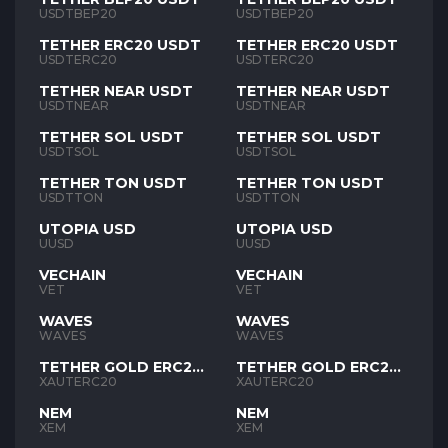
USDTBEP20
USDTBEP20
TETHER ERC20 USDT
TETHER ERC20 USDT
USDTERC20
USDTERC20
TETHER NEAR USDT
TETHER NEAR USDT
USDTNEAR
USDTNEAR
TETHER SOL USDT
TETHER SOL USDT
USDTSOL
USDTSOL
TETHER TON USDT
TETHER TON USDT
USDTTON
USDTTON
UTOPIA USD
UTOPIA USD
UUSD
UUSD
VECHAIN
VECHAIN
VET
VET
WAVES
WAVES
WAVES
WAVES
TETHER GOLD ERC20
TETHER GOLD ERC20
XAUT
XAUT
XAUTERC20
XAUTERC20
NEM
NEM
XEM
XEM