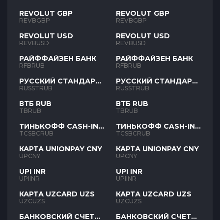
REVOLUT GBP
REVOLUT GBP
REVBGBP
REVBGBP
REVOLUT USD
REVOLUT USD
REVBUSD
REVBUSD
РАЙФФАЙЗЕН БАНК
РАЙФФАЙЗЕН БАНК
RFBRUB
RFBRUB
РУССКИЙ СТАНДАРТ
РУССКИЙ СТАНДАРТ
RUB
RUB
RUSSTRUB
RUSSTRUB
ВТБ RUB
ВТБ RUB
TBRUB
TBRUB
ТИНЬКОФФ CASH-IN
ТИНЬКОФФ CASH-IN
RUB
RUB
TCSBCRUB
TCSBCRUB
КАРТА UNIONPAY CNY
КАРТА UNIONPAY CNY
UPCNY
UPCNY
UPI INR
UPI INR
UPIINR
UPIINR
КАРТА UZCARD UZS
КАРТА UZCARD UZS
UZCUZS
UZCUZS
БАНКОВСКИЙ СЧЕТ
БАНКОВСКИЙ СЧЕТ