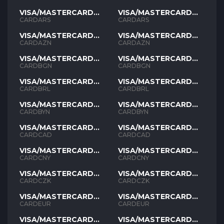
VISA/MASTERCARD
VISA/MASTERCARD
ARS
ARS
CARDARS
CARDARS
VISA/MASTERCARD
VISA/MASTERCARD
AZN
AZN
CARDAZN
CARDAZN
VISA/MASTERCARD
VISA/MASTERCARD
BGN
BGN
CARDBGN
CARDBGN
VISA/MASTERCARD
VISA/MASTERCARD
BRL
BRL
CARDBRL
CARDBRL
VISA/MASTERCARD
VISA/MASTERCARD
BYN
BYN
CARDBYN
CARDBYN
VISA/MASTERCARD
VISA/MASTERCARD
CAD
CAD
CARDCAD
CARDCAD
VISA/MASTERCARD
VISA/MASTERCARD
CNY
CNY
CARDCNY
CARDCNY
VISA/MASTERCARD
VISA/MASTERCARD
CZK
CZK
CARDCZK
CARDCZK
VISA/MASTERCARD
VISA/MASTERCARD
EUR
EUR
CARDEUR
CARDEUR
VISA/MASTERCARD
VISA/MASTERCARD