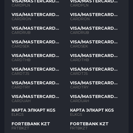
VISA/MASTERCARD
VISA/MASTERCARD
PLN
PLN
CARDPLN
CARDPLN
VISA/MASTERCARD
VISA/MASTERCARD
RON
RON
CARDRON
CARDRON
VISA/MASTERCARD
VISA/MASTERCARD
RUB
RUB
CARDRUB
CARDRUB
VISA/MASTERCARD
VISA/MASTERCARD
SEK
SEK
CARDSEK
CARDSEK
VISA/MASTERCARD
VISA/MASTERCARD
THB
THB
CARDTHB
CARDTHB
VISA/MASTERCARD
VISA/MASTERCARD
TJS
TJS
CARDTJS
CARDTJS
VISA/MASTERCARD
VISA/MASTERCARD
TYR
TYR
CARDTRY
CARDTRY
VISA/MASTERCARD
VISA/MASTERCARD
UAH
UAH
CARDUAH
CARDUAH
КАРТА ЭЛКАРТ KGS
КАРТА ЭЛКАРТ KGS
ELKGS
ELKGS
FORTEBANK KZT
FORTEBANK KZT
FRTBKZT
FRTBKZT