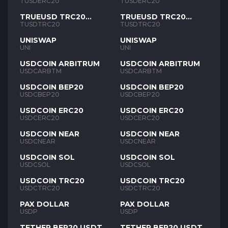
TUSD
TUSD
TUSDERC20
TUSDERC20
TRUEUSD TRC20
TRUEUSD TRC20
TUSD
TUSD
TUSDTRC20
TUSDTRC20
UNISWAP
UNISWAP
UNI
UNI
USDCOIN ARBITRUM
USDCOIN ARBITRUM
USDCARBTM
USDCARBTM
USDCOIN BEP20
USDCOIN BEP20
USDCBEP20
USDCBEP20
USDCOIN ERC20
USDCOIN ERC20
USDCERC20
USDCERC20
USDCOIN NEAR
USDCOIN NEAR
USDCNEAR
USDCNEAR
USDCOIN SOL
USDCOIN SOL
USDCSOL
USDCSOL
USDCOIN TRC20
USDCOIN TRC20
USDCTRC20
USDCTRC20
PAX DOLLAR
PAX DOLLAR
USDP
USDP
TETHER BEP20 USDT
TETHER BEP20 USDT