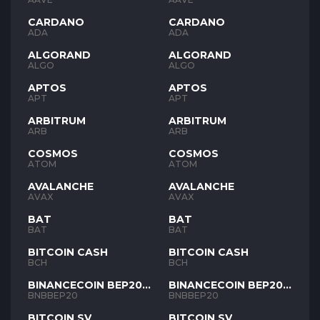
CARDANO
CARDANO
ADA
ADA
ALGORAND
ALGORAND
ALGO
ALGO
APTOS
APTOS
APT
APT
ARBITRUM
ARBITRUM
ARB
ARB
COSMOS
COSMOS
ATOM
ATOM
AVALANCHE
AVALANCHE
AVAX
AVAX
BAT
BAT
BAT
BAT
BITCOIN CASH
BITCOIN CASH
BCH
BCH
BINANCECOIN BEP20
BINANCECOIN BEP20
BNB
BNB
BNBBEP20
BNBBEP20
BITCOIN SV
BITCOIN SV