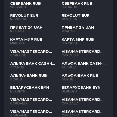
СБЕРБАНК RUB
СБЕРБАНК RUB
SBERRUB
SBERRUB
REVOLUT EUR
REVOLUT EUR
REVBEUR
REVBEUR
ПРИВАТ 24 UAH
ПРИВАТ 24 UAH
P24UAH
P24UAH
КАРТА МИР RUB
КАРТА МИР RUB
MIRCRUB
MIRCRUB
VISA/MASTERCARD
VISA/MASTERCARD
USD
USD
CARDUSD
CARDUSD
АЛЬФА БАНК CASH-IN
АЛЬФА БАНК CASH-IN
RUB
RUB
ACCRUB
ACCRUB
АЛЬФА-БАНК RUB
АЛЬФА-БАНК RUB
ACRUB
ACRUB
БЕЛАРУСБАНК BYN
БЕЛАРУСБАНК BYN
BLRBBYN
BLRBBYN
VISA/MASTERCARD
VISA/MASTERCARD
AED
AED
CARDAED
CARDAED
VISA/MASTERCARD
VISA/MASTERCARD
AMD
AMD
CARDAMD
CARDAMD