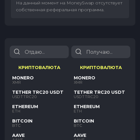
На данный момент на MoneySwap отсутствует
собственная реферальная программа.
КРИПТОВАЛЮТА
КРИПТОВАЛЮТА
MONERO
MONERO
XMR
XMR
TETHER TRC20 USDT
TETHER TRC20 USDT
USDTTRC20
USDTTRC20
ETHEREUM
ETHEREUM
ETH
ETH
BITCOIN
BITCOIN
BTC
BTC
AAVE
AAVE
AAVE
AAVE