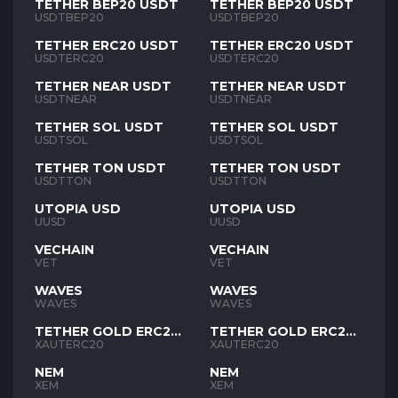
TETHER BEP20 USDT
TETHER BEP20 USDT
USDTBEP20
USDTBEP20
TETHER ERC20 USDT
TETHER ERC20 USDT
USDTERC20
USDTERC20
TETHER NEAR USDT
TETHER NEAR USDT
USDTNEAR
USDTNEAR
TETHER SOL USDT
TETHER SOL USDT
USDTSOL
USDTSOL
TETHER TON USDT
TETHER TON USDT
USDTTON
USDTTON
UTOPIA USD
UTOPIA USD
UUSD
UUSD
VECHAIN
VECHAIN
VET
VET
WAVES
WAVES
WAVES
WAVES
TETHER GOLD ERC20
TETHER GOLD ERC20
XAUT
XAUT
XAUTERC20
XAUTERC20
NEM
NEM
XEM
XEM