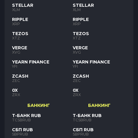
STELLAR
STELLAR
XLM
XLM
RIPPLE
RIPPLE
XRP
XRP
TEZOS
TEZOS
XTZ
XTZ
VERGE
VERGE
XVG
XVG
YEARN FINANCE
YEARN FINANCE
YFI
YFI
ZCASH
ZCASH
ZEC
ZEC
0X
0X
ZRX
ZRX
БАНКИНГ
БАНКИНГ
Т-БАНК RUB
Т-БАНК RUB
TCSBRUB
TCSBRUB
СБП RUB
СБП RUB
SBPRUB
SBPRUB