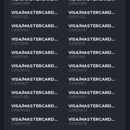
GBP
GBP
CARDGBP
CARDGBP
VISA/MASTERCARD
VISA/MASTERCARD
GEL
GEL
CARDGEL
CARDGEL
VISA/MASTERCARD
VISA/MASTERCARD
HUF
HUF
CARDHUF
CARDHUF
VISA/MASTERCARD
VISA/MASTERCARD
IDR
IDR
CARDIDR
CARDIDR
VISA/MASTERCARD
VISA/MASTERCARD
INR
INR
CARDINR
CARDINR
VISA/MASTERCARD
VISA/MASTERCARD
KGS
KGS
CARDKGS
CARDKGS
VISA/MASTERCARD
VISA/MASTERCARD
KZT
KZT
CARDKZT
CARDKZT
VISA/MASTERCARD
VISA/MASTERCARD
MDL
MDL
CARDMDL
CARDMDL
VISA/MASTERCARD
VISA/MASTERCARD
NGN
NGN
CARDNGN
CARDNGN
VISA/MASTERCARD
VISA/MASTERCARD
NOK
NOK
CARDNOK
CARDNOK