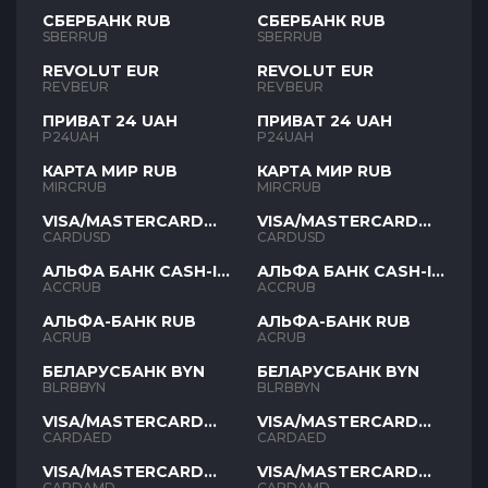
СБЕРБАНК RUB
СБЕРБАНК RUB
SBERRUB
SBERRUB
REVOLUT EUR
REVOLUT EUR
REVBEUR
REVBEUR
ПРИВАТ 24 UAH
ПРИВАТ 24 UAH
P24UAH
P24UAH
КАРТА МИР RUB
КАРТА МИР RUB
MIRCRUB
MIRCRUB
VISA/MASTERCARD
VISA/MASTERCARD
USD
USD
CARDUSD
CARDUSD
АЛЬФА БАНК CASH-IN
АЛЬФА БАНК CASH-IN
RUB
RUB
ACCRUB
ACCRUB
АЛЬФА-БАНК RUB
АЛЬФА-БАНК RUB
ACRUB
ACRUB
БЕЛАРУСБАНК BYN
БЕЛАРУСБАНК BYN
BLRBBYN
BLRBBYN
VISA/MASTERCARD
VISA/MASTERCARD
AED
AED
CARDAED
CARDAED
VISA/MASTERCARD
VISA/MASTERCARD
AMD
AMD
CARDAMD
CARDAMD