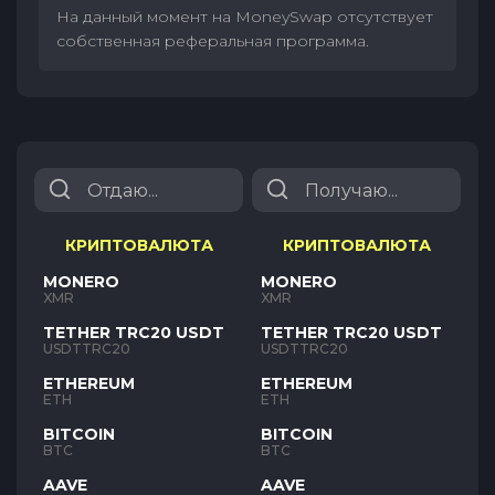
На данный момент на MoneySwap отсутствует
собственная реферальная программа.
КРИПТОВАЛЮТА
КРИПТОВАЛЮТА
MONERO
MONERO
XMR
XMR
TETHER TRC20 USDT
TETHER TRC20 USDT
USDTTRC20
USDTTRC20
ETHEREUM
ETHEREUM
ETH
ETH
BITCOIN
BITCOIN
BTC
BTC
AAVE
AAVE