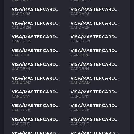
VISA/MASTERCARD
VISA/MASTERCARD
ARS
ARS
CARDARS
CARDARS
VISA/MASTERCARD
VISA/MASTERCARD
AZN
AZN
CARDAZN
CARDAZN
VISA/MASTERCARD
VISA/MASTERCARD
BGN
BGN
CARDBGN
CARDBGN
VISA/MASTERCARD
VISA/MASTERCARD
BRL
BRL
CARDBRL
CARDBRL
VISA/MASTERCARD
VISA/MASTERCARD
BYN
BYN
CARDBYN
CARDBYN
VISA/MASTERCARD
VISA/MASTERCARD
CAD
CAD
CARDCAD
CARDCAD
VISA/MASTERCARD
VISA/MASTERCARD
CNY
CNY
CARDCNY
CARDCNY
VISA/MASTERCARD
VISA/MASTERCARD
CZK
CZK
CARDCZK
CARDCZK
VISA/MASTERCARD
VISA/MASTERCARD
EUR
EUR
CARDEUR
CARDEUR
VISA/MASTERCARD
VISA/MASTERCARD