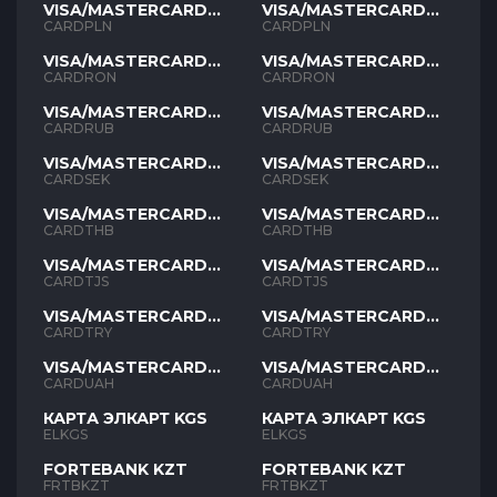
VISA/MASTERCARD
VISA/MASTERCARD
PLN
PLN
CARDPLN
CARDPLN
VISA/MASTERCARD
VISA/MASTERCARD
RON
RON
CARDRON
CARDRON
VISA/MASTERCARD
VISA/MASTERCARD
RUB
RUB
CARDRUB
CARDRUB
VISA/MASTERCARD
VISA/MASTERCARD
SEK
SEK
CARDSEK
CARDSEK
VISA/MASTERCARD
VISA/MASTERCARD
THB
THB
CARDTHB
CARDTHB
VISA/MASTERCARD
VISA/MASTERCARD
TJS
TJS
CARDTJS
CARDTJS
VISA/MASTERCARD
VISA/MASTERCARD
TYR
TYR
CARDTRY
CARDTRY
VISA/MASTERCARD
VISA/MASTERCARD
UAH
UAH
CARDUAH
CARDUAH
КАРТА ЭЛКАРТ KGS
КАРТА ЭЛКАРТ KGS
ELKGS
ELKGS
FORTEBANK KZT
FORTEBANK KZT
FRTBKZT
FRTBKZT