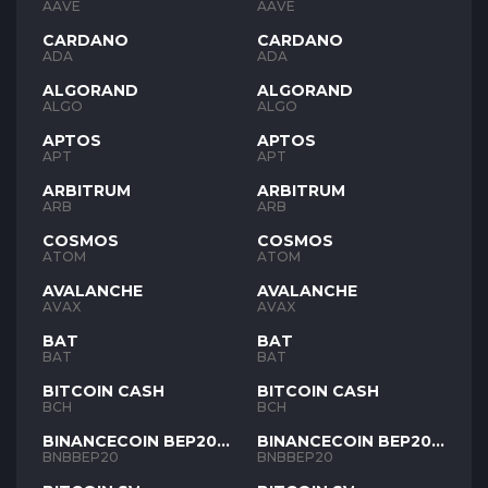
AAVE
AAVE
CARDANO
CARDANO
ADA
ADA
ALGORAND
ALGORAND
ALGO
ALGO
APTOS
APTOS
APT
APT
ARBITRUM
ARBITRUM
ARB
ARB
COSMOS
COSMOS
ATOM
ATOM
AVALANCHE
AVALANCHE
AVAX
AVAX
BAT
BAT
BAT
BAT
BITCOIN CASH
BITCOIN CASH
BCH
BCH
BINANCECOIN BEP20
BINANCECOIN BEP20
BNB
BNB
BNBBEP20
BNBBEP20