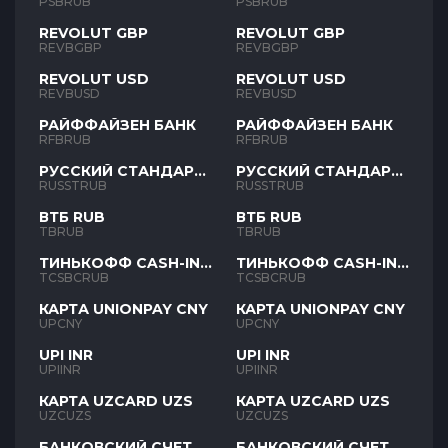
PSBRUB
PSBRUB
REVOLUT GBP
REVOLUT GBP
REVBGBP
REVBGBP
REVOLUT USD
REVOLUT USD
REVBUSD
REVBUSD
РАЙФФАЙЗЕН БАНК
РАЙФФАЙЗЕН БАНК
RFBRUB
RFBRUB
РУССКИЙ СТАНДАРТ
РУССКИЙ СТАНДАРТ
RUB
RUB
RUSSTRUB
RUSSTRUB
ВТБ RUB
ВТБ RUB
TBRUB
TBRUB
ТИНЬКОФФ CASH-IN
ТИНЬКОФФ CASH-IN
RUB
RUB
TCSBCRUB
TCSBCRUB
КАРТА UNIONPAY CNY
КАРТА UNIONPAY CNY
UPCNY
UPCNY
UPI INR
UPI INR
UPIINR
UPIINR
КАРТА UZCARD UZS
КАРТА UZCARD UZS
UZCUZS
UZCUZS
БАНКОВСКИЙ СЧЕТ
БАНКОВСКИЙ СЧЕТ