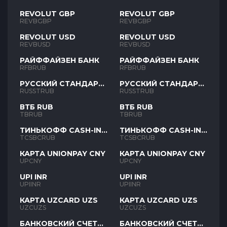
REVOLUT GBP
REVOLUT GBP
REVBGBP
REVBGBP
REVOLUT USD
REVOLUT USD
REVBUSD
REVBUSD
РАЙФФАЙЗЕН БАНК
РАЙФФАЙЗЕН БАНК
RFBRUB
RFBRUB
РУССКИЙ СТАНДАРТ
РУССКИЙ СТАНДАРТ
RUB
RUB
RUSSTRUB
RUSSTRUB
ВТБ RUB
ВТБ RUB
TBRUB
TBRUB
ТИНЬКОФФ CASH-IN
ТИНЬКОФФ CASH-IN
RUB
RUB
TCSBCRUB
TCSBCRUB
КАРТА UNIONPAY CNY
КАРТА UNIONPAY CNY
UPCNY
UPCNY
UPI INR
UPI INR
UPIINR
UPIINR
КАРТА UZCARD UZS
КАРТА UZCARD UZS
UZCUZS
UZCUZS
БАНКОВСКИЙ СЧЕТ
БАНКОВСКИЙ СЧЕТ