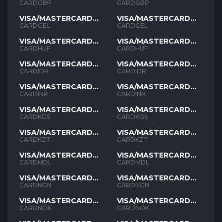
GBP
GBP
CARDGBP
CARDGBP
VISA/MASTERCARD
VISA/MASTERCARD
GEL
GEL
CARDGEL
CARDGEL
VISA/MASTERCARD
VISA/MASTERCARD
HUF
HUF
CARDHUF
CARDHUF
VISA/MASTERCARD
VISA/MASTERCARD
IDR
IDR
CARDIDR
CARDIDR
VISA/MASTERCARD
VISA/MASTERCARD
INR
INR
CARDINR
CARDINR
VISA/MASTERCARD
VISA/MASTERCARD
KGS
KGS
CARDKGS
CARDKGS
VISA/MASTERCARD
VISA/MASTERCARD
KZT
KZT
CARDKZT
CARDKZT
VISA/MASTERCARD
VISA/MASTERCARD
MDL
MDL
CARDMDL
CARDMDL
VISA/MASTERCARD
VISA/MASTERCARD
NGN
NGN
CARDNGN
CARDNGN
VISA/MASTERCARD
VISA/MASTERCARD
NOK
NOK
CARDNOK
CARDNOK