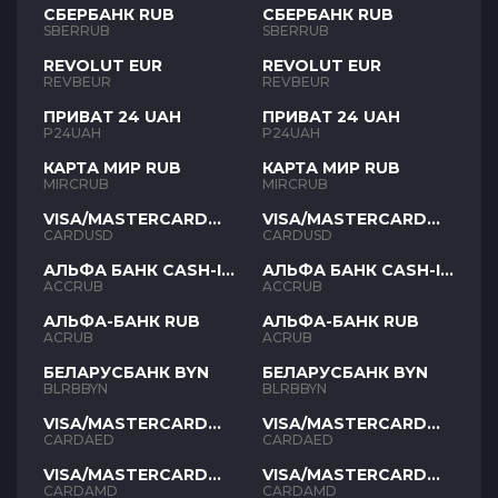
СБЕРБАНК RUB
СБЕРБАНК RUB
SBERRUB
SBERRUB
REVOLUT EUR
REVOLUT EUR
REVBEUR
REVBEUR
ПРИВАТ 24 UAH
ПРИВАТ 24 UAH
P24UAH
P24UAH
КАРТА МИР RUB
КАРТА МИР RUB
MIRCRUB
MIRCRUB
VISA/MASTERCARD
VISA/MASTERCARD
USD
USD
CARDUSD
CARDUSD
АЛЬФА БАНК CASH-IN
АЛЬФА БАНК CASH-IN
RUB
RUB
ACCRUB
ACCRUB
АЛЬФА-БАНК RUB
АЛЬФА-БАНК RUB
ACRUB
ACRUB
БЕЛАРУСБАНК BYN
БЕЛАРУСБАНК BYN
BLRBBYN
BLRBBYN
VISA/MASTERCARD
VISA/MASTERCARD
AED
AED
CARDAED
CARDAED
VISA/MASTERCARD
VISA/MASTERCARD
AMD
AMD
CARDAMD
CARDAMD