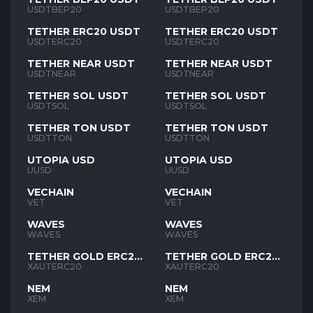
USDTBEP20
USDTBEP20
TETHER ERC20 USDT
TETHER ERC20 USDT
USDTERC20
USDTERC20
TETHER NEAR USDT
TETHER NEAR USDT
USDTNEAR
USDTNEAR
TETHER SOL USDT
TETHER SOL USDT
USDTSOL
USDTSOL
TETHER TON USDT
TETHER TON USDT
USDTTON
USDTTON
UTOPIA USD
UTOPIA USD
UUSD
UUSD
VECHAIN
VECHAIN
VET
VET
WAVES
WAVES
WAVES
WAVES
TETHER GOLD ERC20
TETHER GOLD ERC20
XAUT
XAUT
XAUTERC20
XAUTERC20
NEM
NEM
XEM
XEM