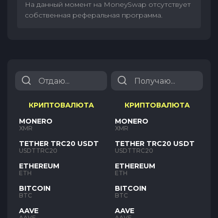
На данный момент на MoneySwap отсутствует
собственная реферальная программа.
КРИПТОВАЛЮТА
КРИПТОВАЛЮТА
MONERO
MONERO
XMR
XMR
TETHER TRC20 USDT
TETHER TRC20 USDT
USDTTRC20
USDTTRC20
ETHEREUM
ETHEREUM
ETH
ETH
BITCOIN
BITCOIN
BTC
BTC
AAVE
AAVE
AAVE
AAVE