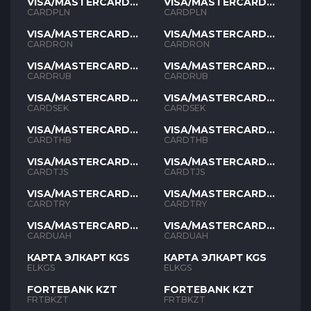
VISA/MASTERCARD
VISA/MASTERCARD
PLN
PLN
CARDPLN
CARDPLN
VISA/MASTERCARD
VISA/MASTERCARD
RON
RON
CARDRON
CARDRON
VISA/MASTERCARD
VISA/MASTERCARD
RUB
RUB
CARDRUB
CARDRUB
VISA/MASTERCARD
VISA/MASTERCARD
SEK
SEK
CARDSEK
CARDSEK
VISA/MASTERCARD
VISA/MASTERCARD
THB
THB
CARDTHB
CARDTHB
VISA/MASTERCARD
VISA/MASTERCARD
TJS
TJS
CARDTJS
CARDTJS
VISA/MASTERCARD
VISA/MASTERCARD
TYR
TYR
CARDTRY
CARDTRY
VISA/MASTERCARD
VISA/MASTERCARD
UAH
UAH
CARDUAH
CARDUAH
КАРТА ЭЛКАРТ KGS
КАРТА ЭЛКАРТ KGS
ELKGS
ELKGS
FORTEBANK KZT
FORTEBANK KZT
FRTBKZT
FRTBKZT