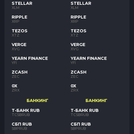
STELLAR
STELLAR
XLM
XLM
RIPPLE
RIPPLE
XRP
XRP
TEZOS
TEZOS
XTZ
XTZ
VERGE
VERGE
XVG
XVG
YEARN FINANCE
YEARN FINANCE
YFI
YFI
ZCASH
ZCASH
ZEC
ZEC
0X
0X
ZRX
ZRX
БАНКИНГ
БАНКИНГ
Т-БАНК RUB
Т-БАНК RUB
TCSBRUB
TCSBRUB
СБП RUB
СБП RUB
SBPRUB
SBPRUB