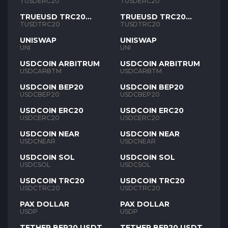
TUSD
TUSD
TUSDERC20
TUSDERC20
TRUEUSD TRC20
TRUEUSD TRC20
TUSD
TUSD
TUSDTRC20
TUSDTRC20
UNISWAP
UNISWAP
UNI
UNI
USDCOIN ARBITRUM
USDCOIN ARBITRUM
USDCARBTM
USDCARBTM
USDCOIN BEP20
USDCOIN BEP20
USDCBEP20
USDCBEP20
USDCOIN ERC20
USDCOIN ERC20
USDCERC20
USDCERC20
USDCOIN NEAR
USDCOIN NEAR
USDCNEAR
USDCNEAR
USDCOIN SOL
USDCOIN SOL
USDCSOL
USDCSOL
USDCOIN TRC20
USDCOIN TRC20
USDCTRC20
USDCTRC20
PAX DOLLAR
PAX DOLLAR
USDP
USDP
TETHER BEP20 USDT
TETHER BEP20 USDT