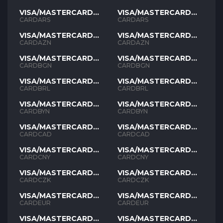
VISA/MASTERCARD
VISA/MASTERCARD
ARS
ARS
CARDARS
CARDARS
VISA/MASTERCARD
VISA/MASTERCARD
AZN
AZN
CARDAZN
CARDAZN
VISA/MASTERCARD
VISA/MASTERCARD
BGN
BGN
CARDBGN
CARDBGN
VISA/MASTERCARD
VISA/MASTERCARD
BRL
BRL
CARDBRL
CARDBRL
VISA/MASTERCARD
VISA/MASTERCARD
BYN
BYN
CARDBYN
CARDBYN
VISA/MASTERCARD
VISA/MASTERCARD
CAD
CAD
CARDCAD
CARDCAD
VISA/MASTERCARD
VISA/MASTERCARD
CNY
CNY
CARDCNY
CARDCNY
VISA/MASTERCARD
VISA/MASTERCARD
CZK
CZK
CARDCZK
CARDCZK
VISA/MASTERCARD
VISA/MASTERCARD
EUR
EUR
CARDEUR
CARDEUR
VISA/MASTERCARD
VISA/MASTERCARD