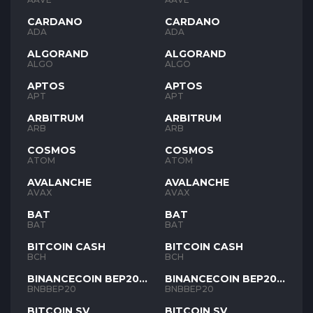
CARDANO
CARDANO
ADA
ADA
ALGORAND
ALGORAND
ALGO
ALGO
APTOS
APTOS
APT
APT
ARBITRUM
ARBITRUM
ARB
ARB
COSMOS
COSMOS
ATOM
ATOM
AVALANCHE
AVALANCHE
AVAX
AVAX
BAT
BAT
BAT
BAT
BITCOIN CASH
BITCOIN CASH
BCH
BCH
BINANCECOIN BEP20
BINANCECOIN BEP20
BNB
BNB
BNBBEP20
BNBBEP20
BITCOIN SV
BITCOIN SV