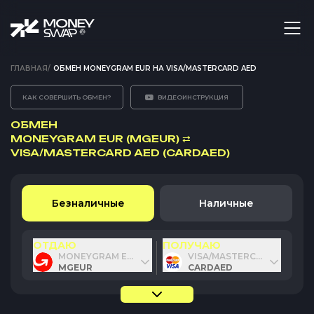
ГЛАВНАЯ
/
ОБМЕН MONEYGRAM EUR НА VISA/MASTERCARD AED
КАК СОВЕРШИТЬ ОБМЕН?
ВИДЕОИНСТРУКЦИЯ
ОБМЕН
MONEYGRAM EUR (MGEUR)
⇄
VISA/MASTERCARD AED (CARDAED)
Безналичные
Наличные
ОТДАЮ
ПОЛУЧАЮ
MONEYGRAM EUR
VISA/MASTERCARD AED
MGEUR
CARDAED