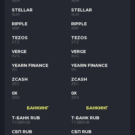
XEM
XEM
STELLAR
STELLAR
XLM
XLM
RIPPLE
RIPPLE
XRP
XRP
TEZOS
TEZOS
XTZ
XTZ
VERGE
VERGE
XVG
XVG
YEARN FINANCE
YEARN FINANCE
YFI
YFI
ZCASH
ZCASH
ZEC
ZEC
0X
0X
ZRX
ZRX
БАНКИНГ
БАНКИНГ
Т-БАНК RUB
Т-БАНК RUB
TCSBRUB
TCSBRUB
СБП RUB
СБП RUB