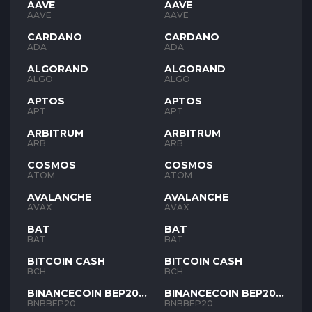
AAVE
AAVE
AAVE
AAVE
CARDANO
CARDANO
ADA
ADA
ALGORAND
ALGORAND
ALGO
ALGO
APTOS
APTOS
APT
APT
ARBITRUM
ARBITRUM
ARB
ARB
COSMOS
COSMOS
ATOM
ATOM
AVALANCHE
AVALANCHE
AVAX
AVAX
BAT
BAT
BAT
BAT
BITCOIN CASH
BITCOIN CASH
BCH
BCH
BINANCECOIN BEP20
BINANCECOIN BEP20
BNB
BNB
BNBBEP20
BNBBEP20