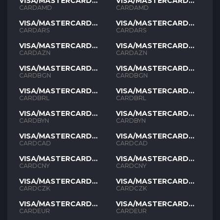
VISA/MASTERCARD
VISA/MASTERCARD
AMD
AMD
CARDAMD
CARDAMD
VISA/MASTERCARD
VISA/MASTERCARD
ARS
ARS
CARDARS
CARDARS
VISA/MASTERCARD
VISA/MASTERCARD
AZN
AZN
CARDAZN
CARDAZN
VISA/MASTERCARD
VISA/MASTERCARD
BGN
BGN
CARDBGN
CARDBGN
VISA/MASTERCARD
VISA/MASTERCARD
BRL
BRL
CARDBRL
CARDBRL
VISA/MASTERCARD
VISA/MASTERCARD
BYN
BYN
CARDBYN
CARDBYN
VISA/MASTERCARD
VISA/MASTERCARD
CAD
CAD
CARDCAD
CARDCAD
VISA/MASTERCARD
VISA/MASTERCARD
CNY
CNY
CARDCNY
CARDCNY
VISA/MASTERCARD
VISA/MASTERCARD
CZK
CZK
CARDCZK
CARDCZK
VISA/MASTERCARD
VISA/MASTERCARD
EUR
EUR
CARDEUR
CARDEUR