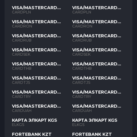
VISA/MASTERCARD
VISA/MASTERCARD
PLN
PLN
CARDPLN
CARDPLN
VISA/MASTERCARD
VISA/MASTERCARD
RON
RON
CARDRON
CARDRON
VISA/MASTERCARD
VISA/MASTERCARD
RUB
RUB
CARDRUB
CARDRUB
VISA/MASTERCARD
VISA/MASTERCARD
SEK
SEK
CARDSEK
CARDSEK
VISA/MASTERCARD
VISA/MASTERCARD
THB
THB
CARDTHB
CARDTHB
VISA/MASTERCARD
VISA/MASTERCARD
TJS
TJS
CARDTJS
CARDTJS
VISA/MASTERCARD
VISA/MASTERCARD
TYR
TYR
CARDTRY
CARDTRY
VISA/MASTERCARD
VISA/MASTERCARD
UAH
UAH
CARDUAH
CARDUAH
КАРТА ЭЛКАРТ KGS
КАРТА ЭЛКАРТ KGS
ELKGS
ELKGS
FORTEBANK KZT
FORTEBANK KZT