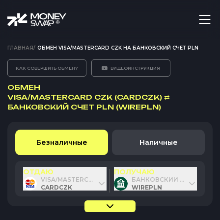
ГЛАВНАЯ
/
ОБМЕН VISA/MASTERCARD CZK НА БАНКОВСКИЙ СЧЕТ PLN
КАК СОВЕРШИТЬ ОБМЕН?
ВИДЕОИНСТРУКЦИЯ
ОБМЕН
VISA/MASTERCARD CZK (CARDCZK)
⇄
БАНКОВСКИЙ СЧЕТ PLN (WIREPLN)
Безналичные
Наличные
ОТДАЮ
ПОЛУЧАЮ
VISA/MASTERCARD CZK
БАНКОВСКИЙ СЧЕТ PLN
CARDCZK
WIREPLN