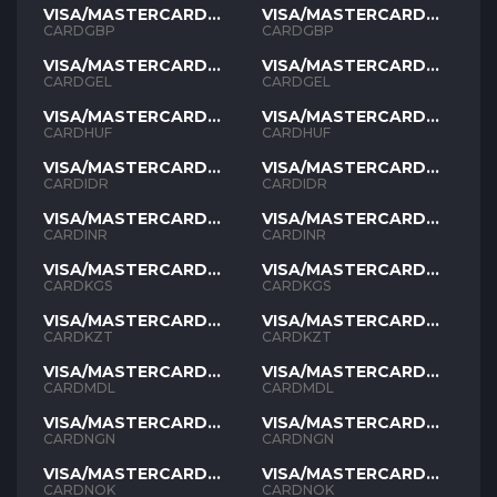
VISA/MASTERCARD
VISA/MASTERCARD
GBP
GBP
CARDGBP
CARDGBP
VISA/MASTERCARD
VISA/MASTERCARD
GEL
GEL
CARDGEL
CARDGEL
VISA/MASTERCARD
VISA/MASTERCARD
HUF
HUF
CARDHUF
CARDHUF
VISA/MASTERCARD
VISA/MASTERCARD
IDR
IDR
CARDIDR
CARDIDR
VISA/MASTERCARD
VISA/MASTERCARD
INR
INR
CARDINR
CARDINR
VISA/MASTERCARD
VISA/MASTERCARD
KGS
KGS
CARDKGS
CARDKGS
VISA/MASTERCARD
VISA/MASTERCARD
KZT
KZT
CARDKZT
CARDKZT
VISA/MASTERCARD
VISA/MASTERCARD
MDL
MDL
CARDMDL
CARDMDL
VISA/MASTERCARD
VISA/MASTERCARD
NGN
NGN
CARDNGN
CARDNGN
VISA/MASTERCARD
VISA/MASTERCARD
NOK
NOK
CARDNOK
CARDNOK