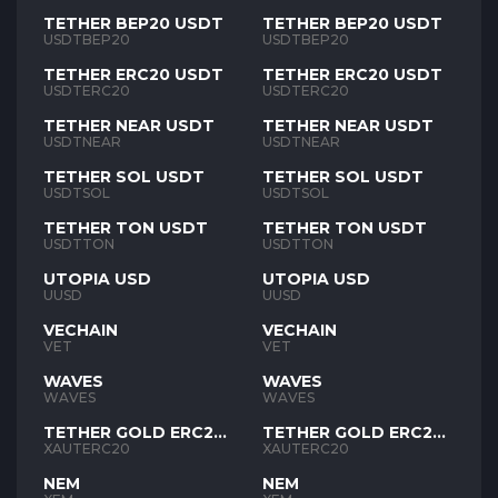
TETHER BEP20 USDT
TETHER BEP20 USDT
USDTBEP20
USDTBEP20
TETHER ERC20 USDT
TETHER ERC20 USDT
USDTERC20
USDTERC20
TETHER NEAR USDT
TETHER NEAR USDT
USDTNEAR
USDTNEAR
TETHER SOL USDT
TETHER SOL USDT
USDTSOL
USDTSOL
TETHER TON USDT
TETHER TON USDT
USDTTON
USDTTON
UTOPIA USD
UTOPIA USD
UUSD
UUSD
VECHAIN
VECHAIN
VET
VET
WAVES
WAVES
WAVES
WAVES
TETHER GOLD ERC20
TETHER GOLD ERC20
XAUT
XAUT
XAUTERC20
XAUTERC20
NEM
NEM