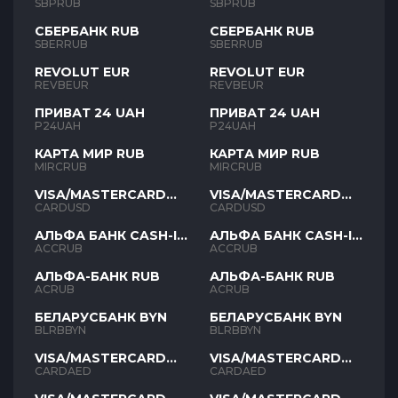
SBPRUB
SBPRUB
СБЕРБАНК RUB
СБЕРБАНК RUB
SBERRUB
SBERRUB
REVOLUT EUR
REVOLUT EUR
REVBEUR
REVBEUR
ПРИВАТ 24 UAH
ПРИВАТ 24 UAH
P24UAH
P24UAH
КАРТА МИР RUB
КАРТА МИР RUB
MIRCRUB
MIRCRUB
VISA/MASTERCARD
VISA/MASTERCARD
USD
USD
CARDUSD
CARDUSD
АЛЬФА БАНК CASH-IN
АЛЬФА БАНК CASH-IN
RUB
RUB
ACCRUB
ACCRUB
АЛЬФА-БАНК RUB
АЛЬФА-БАНК RUB
ACRUB
ACRUB
БЕЛАРУСБАНК BYN
БЕЛАРУСБАНК BYN
BLRBBYN
BLRBBYN
VISA/MASTERCARD
VISA/MASTERCARD
AED
AED
CARDAED
CARDAED