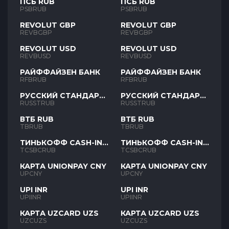
ПСБ RUB
ПСБ RUB
PSBRUB
PSBRUB
REVOLUT GBP
REVOLUT GBP
REVBGBP
REVBGBP
REVOLUT USD
REVOLUT USD
REVBUSD
REVBUSD
РАЙФФАЙЗЕН БАНК
РАЙФФАЙЗЕН БАНК
RFBRUB
RFBRUB
РУССКИЙ СТАНДАРТ
РУССКИЙ СТАНДАРТ
RUB
RUB
RUSSTRUB
RUSSTRUB
ВТБ RUB
ВТБ RUB
TBRUB
TBRUB
ТИНЬКОФФ CASH-IN
ТИНЬКОФФ CASH-IN
RUB
RUB
TCSBCRUB
TCSBCRUB
КАРТА UNIONPAY CNY
КАРТА UNIONPAY CNY
UPCNY
UPCNY
UPI INR
UPI INR
UPIINR
UPIINR
КАРТА UZCARD UZS
КАРТА UZCARD UZS
UZCUZS
UZCUZS