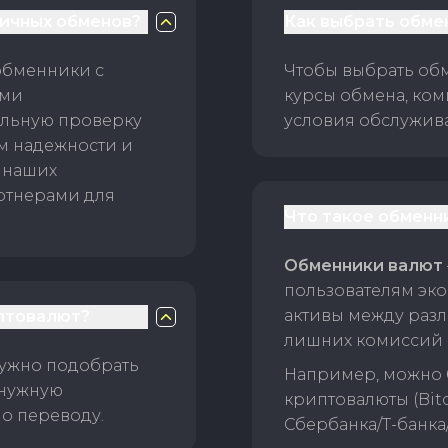
личных обменов?
Как выбрать обме
обменники с
Чтобы выбрать об
ами
курсы обмена, ком
ельную проверку
условия обслужив
ам надежности и
 наших
ртнерами для
Что такое обменн
Обменники валют
пользователям эко
активы между раз
птовалют?
лишних комиссий 
нужно подобрать
Например, можно 
 нужную
криптовалюты (Bitc
о переводу.
Сбербанка/Т-банка