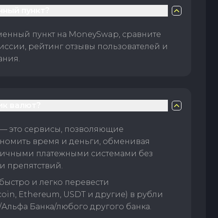
нный пункт?
менный пункт на MoneySwap, сравните
иссии, рейтинг отзывы пользователей и
ания.
ик валют?
— это сервисы, позволяющие
номить время и деньги, обменивая
личными платежными системами без
и препятствий.
быстро и легко перевести
oin, Ethereum, USDT и другие) в рубли
/Альфа Банка/любого другого банка.