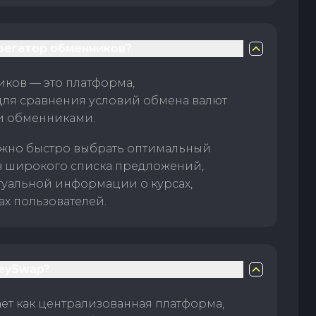
грегатор обменников?
ков — это платформа,
для сравнения условий обмена валют
и обменниками.
жно быстро выбрать оптимальный
з широкого списка предложений,
туальной информации о курсах,
ах пользователей.
eySwap?
т как централизованная платформа,