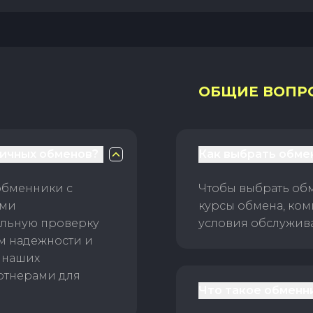
ОБЩИЕ ВОПР
личных обменов?
Как выбрать обме
обменники с
Чтобы выбрать об
ами
курсы обмена, ком
ельную проверку
условия обслужив
ам надежности и
 наших
ртнерами для
Что такое обменн