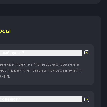
ОСЫ
нный пункт?
менный пункт на MoneySwap, сравните
иссии, рейтинг отзывы пользователей и
ания.
ик валют?