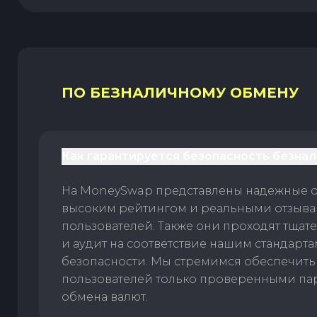
ПО БЕЗНАЛИЧНОМУ ОБМЕНУ
Как гарантируется безопасность безна
На MoneySwap представлены надежные 
высоким рейтингом и реальными отзыв
пользователей. Также они проходят тщат
и аудит на соответствие нашим стандарт
безопасности. Мы стремимся обеспечить
пользователей только проверенными па
обмена валют.