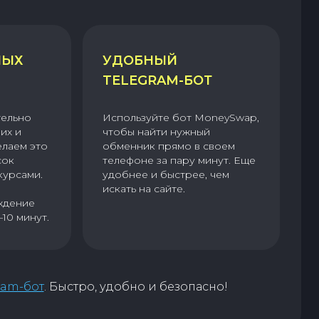
НЫХ
УДОБНЫЙ
TELEGRAM-БОТ
тельно
Используйте бот MoneySwap,
их и
чтобы найти нужный
елаем это
обменник прямо в своем
сок
телефоне за пару минут. Еще
курсами.
удобнее и быстрее, чем
искать на сайте.
ждение
–10 минут.
ram-бот
. Быстро, удобно и безопасно!