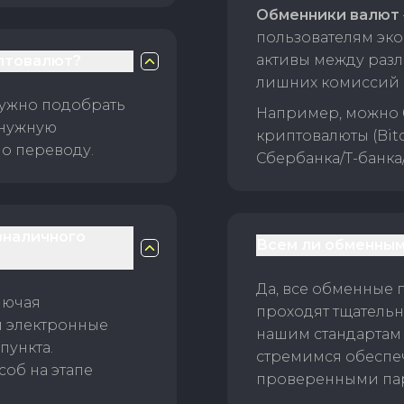
Обменники валют
пользователям эко
активы между раз
птовалют?
лишних комиссий 
нужно подобрать
Например, можно 
 нужную
криптовалюты (Bitc
о переводу.
Сбербанка/Т-банка
зналичного
Всем ли обменным
Да, все обменные 
лючая
проходят тщательн
и электронные
нашим стандартам
пункта.
стремимся обеспе
об на этапе
проверенными пар