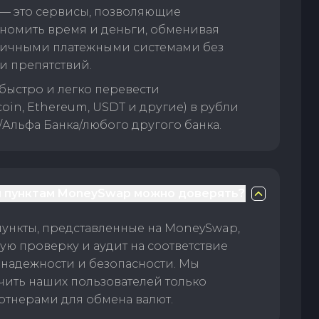
— это сервисы, позволяющие
номить время и деньги, обменивая
личными платежными системами без
и препятствий.
быстро и легко перевести
oin, Ethereum, USDT и другие) в рубли
/Альфа Банка/любого другого банка.
 пунктам MoneySwap можно доверять?
пункты, представленные на MoneySwap,
ую проверку и аудит на соответствие
 надежности и безопасности. Мы
чить наших пользователей только
тнерами для обмена валют.