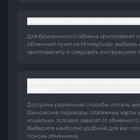
Как произвести безналичный обмен кри
Для безналичного обмена криптовалют 
обменный пункт на MoneySwap, выбрать
криптовалюту и следовать инструкциям п
Какие способы оплаты доступны для бе
обмена?
Доступны различные способы оплаты, вк
банковские переводы, платежные карты 
кошельки. Условия зависят от обменного 
Выберите наиболее удобный для вас спос
поиска обменника.