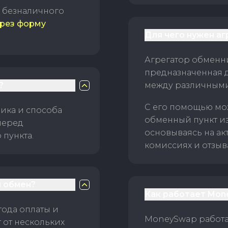
б безналичного
рез форму
Для чего нужен а
Агрегатор обменни
предназначенная 
?
между различным
С его помощью мо
ика и способа
обменный пункт и
перед
основываясь на ак
пункта.
комиссиях и отзыв
 обмен?
Как работает Mon
тода оплаты и
MoneySwap работае
 от нескольких