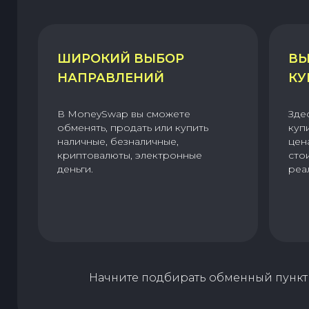
ШИРОКИЙ ВЫБОР
ВЫ
НАПРАВЛЕНИЙ
КУ
В MoneySwap вы сможете
Зде
обменять, продать или купить
куп
наличные, безналичные,
цен
криптовалюты, электронные
сто
деньги.
реа
Начните подбирать обменный пункт 