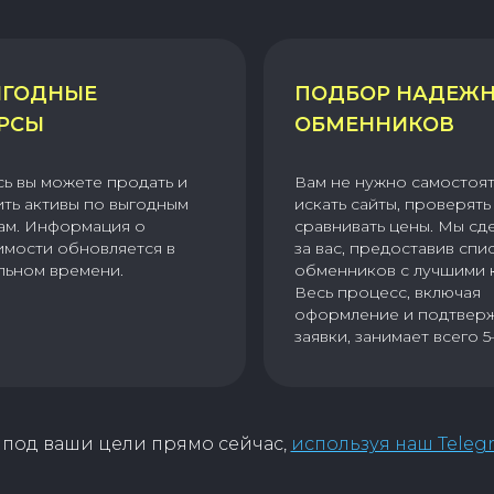
ГОДНЫЕ
ПОДБОР НАДЕЖ
РСЫ
ОБМЕННИКОВ
сь вы можете продать и
Вам не нужно самостоя
ить активы по выгодным
искать сайты, проверять 
ам. Информация о
сравнивать цены. Мы сд
имости обновляется в
за вас, предоставив спи
льном времени.
обменников с лучшими 
Весь процесс, включая
оформление и подтвер
заявки, занимает всего 5
под ваши цели прямо сейчас,
используя наш Teleg