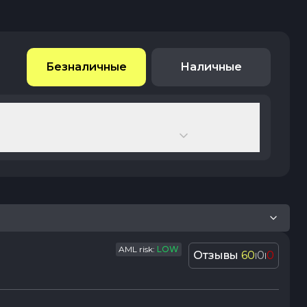
Безналичные
Наличные
AML risk:
LOW
Отзывы
60
0
0
|
|