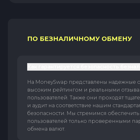
ПО БЕЗНАЛИЧНОМУ ОБМЕНУ
Как гарантируется безопасность безна
На MoneySwap представлены надежные 
высоким рейтингом и реальными отзыв
пользователей. Также они проходят тщат
и аудит на соответствие нашим стандарт
безопасности. Мы стремимся обеспечить
пользователей только проверенными па
обмена валют.