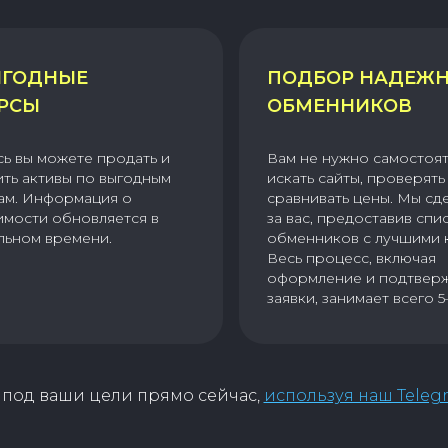
ГОДНЫЕ
ПОДБОР НАДЕЖ
РСЫ
ОБМЕННИКОВ
сь вы можете продать и
Вам не нужно самостоя
ить активы по выгодным
искать сайты, проверять 
ам. Информация о
сравнивать цены. Мы сд
имости обновляется в
за вас, предоставив спи
льном времени.
обменников с лучшими 
Весь процесс, включая
оформление и подтвер
заявки, занимает всего 5
под ваши цели прямо сейчас,
используя наш Teleg