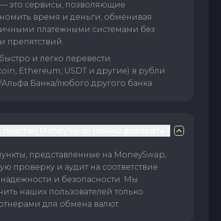
— это сервисы, позволяющие
номить время и деньги, обменивая
личными платежными системами без
и препятствий.
быстро и легко перевести
oin, Ethereum, USDT и другие) в рубли
/Альфа Банка/любого другого банка.
 пунктам MoneySwap можно доверять?
пункты, представленные на MoneySwap,
ую проверку и аудит на соответствие
 надежности и безопасности. Мы
чить наших пользователей только
тнерами для обмена валют.