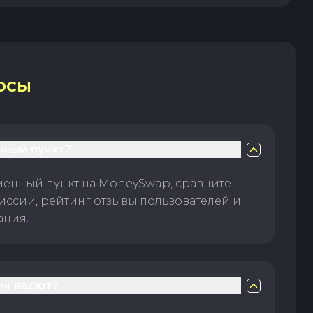
ОСЫ
нный пункт?
менный пункт на MoneySwap, сравните
иссии, рейтинг отзывы пользователей и
ания.
ик валют?