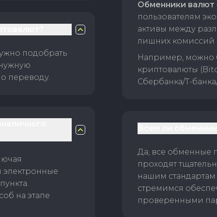
Обменники валют
пользователям эко
активы между раз
птовалют?
лишних комиссий 
нужно подобрать
Например, можно 
 нужную
криптовалюты (Bitc
о переводу.
Сбербанка/Т-банка
зналичного
Всем ли обменным
Да, все обменные 
лючая
проходят тщательн
и электронные
нашим стандартам
пункта.
стремимся обеспе
об на этапе
проверенными пар