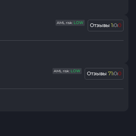
AML risk:
LOW
Отзывы
1
0
0
|
|
AML risk:
LOW
Отзывы
71
0
0
|
|