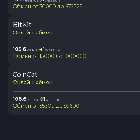
PSBRUB
WISEEUR
Обмен от
30000
до
679528
BitKit
Онлайн-обмен
105.6
1
PSBRUB
WISEEUR
Обмен от
15000
до
1000000
CoinCat
Онлайн-обмен
106.6
1
PSBRUB
WISEEUR
Обмен от
35300
до
99600