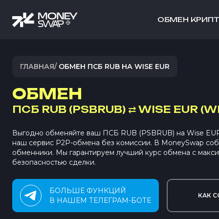
ОБМЕН КРИП
ГЛАВНАЯ
/
ОБМЕН ПСБ RUB НА WISE EUR
ОБМЕН
ПСБ RUB (PSBRUB)
⇄
WISE EUR (W
Выгодно обменяйте ваш ПСБ RUB (PSBRUB) на Wise EU
наш сервис P2P-обмена без комиссии. В MoneySwap со
обменники. Мы гарантируем лучший курс обмена с макс
безопасностью сделки.
БОЛЬШЕ ФУНКЦИЙ
КАК С
В НАШЕМ ТЕЛЕГРАМ-БОТЕ