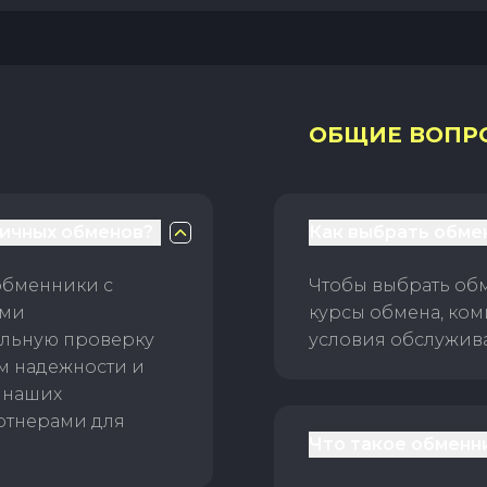
ОБЩИЕ ВОПР
личных обменов?
Как выбрать обме
обменники с
Чтобы выбрать об
ами
курсы обмена, ком
ельную проверку
условия обслужив
ам надежности и
 наших
ртнерами для
Что такое обменн