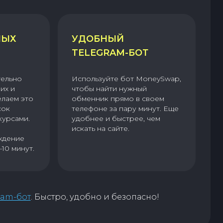
НЫХ
УДОБНЫЙ
TELEGRAM-БОТ
тельно
Используйте бот MoneySwap,
их и
чтобы найти нужный
елаем это
обменник прямо в своем
сок
телефоне за пару минут. Еще
курсами.
удобнее и быстрее, чем
искать на сайте.
ждение
–10 минут.
ram-бот
. Быстро, удобно и безопасно!