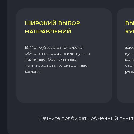
ШИРОКИЙ ВЫБОР
ВЫ
НАПРАВЛЕНИЙ
КУ
В MoneySwap вы сможете
Зде
обменять, продать или купить
куп
наличные, безналичные,
цен
криптовалюты, электронные
сто
деньги.
реа
Начните подбирать обменный пункт 