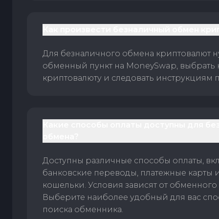
Как произвести безналичный обмен кри
Для безналичного обмена криптовалют 
обменный пункт на MoneySwap, выбрать
криптовалюту и следовать инструкциям п
Какие способы оплаты доступны для бе
обмена?
Доступны различные способы оплаты, вк
банковские переводы, платежные карты 
кошельки. Условия зависят от обменного 
Выберите наиболее удобный для вас спос
поиска обменника.