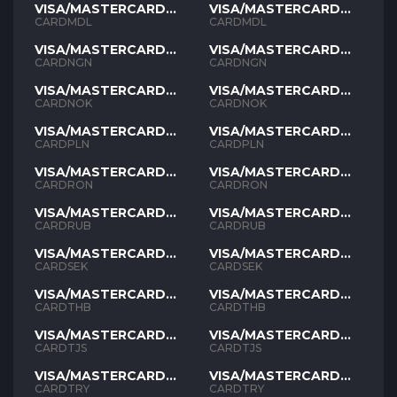
VISA/MASTERCARD
VISA/MASTERCARD
MDL
MDL
CARDMDL
CARDMDL
VISA/MASTERCARD
VISA/MASTERCARD
NGN
NGN
CARDNGN
CARDNGN
VISA/MASTERCARD
VISA/MASTERCARD
NOK
NOK
CARDNOK
CARDNOK
VISA/MASTERCARD
VISA/MASTERCARD
PLN
PLN
CARDPLN
CARDPLN
VISA/MASTERCARD
VISA/MASTERCARD
RON
RON
CARDRON
CARDRON
VISA/MASTERCARD
VISA/MASTERCARD
RUB
RUB
CARDRUB
CARDRUB
VISA/MASTERCARD
VISA/MASTERCARD
SEK
SEK
CARDSEK
CARDSEK
VISA/MASTERCARD
VISA/MASTERCARD
THB
THB
CARDTHB
CARDTHB
VISA/MASTERCARD
VISA/MASTERCARD
TJS
TJS
CARDTJS
CARDTJS
VISA/MASTERCARD
VISA/MASTERCARD
TYR
TYR
CARDTRY
CARDTRY