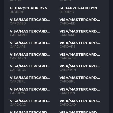
ACRUB
ACRUB
БЕЛАРУСБАНК BYN
БЕЛАРУСБАНК BYN
BLRBBYN
BLRBBYN
VISA/MASTERCARD
VISA/MASTERCARD
AED
AED
CARDAED
CARDAED
VISA/MASTERCARD
VISA/MASTERCARD
AMD
AMD
CARDAMD
CARDAMD
VISA/MASTERCARD
VISA/MASTERCARD
ARS
ARS
CARDARS
CARDARS
VISA/MASTERCARD
VISA/MASTERCARD
AZN
AZN
CARDAZN
CARDAZN
VISA/MASTERCARD
VISA/MASTERCARD
BGN
BGN
CARDBGN
CARDBGN
VISA/MASTERCARD
VISA/MASTERCARD
BRL
BRL
CARDBRL
CARDBRL
VISA/MASTERCARD
VISA/MASTERCARD
BYN
BYN
CARDBYN
CARDBYN
VISA/MASTERCARD
VISA/MASTERCARD
CAD
CAD
CARDCAD
CARDCAD
VISA/MASTERCARD
VISA/MASTERCARD