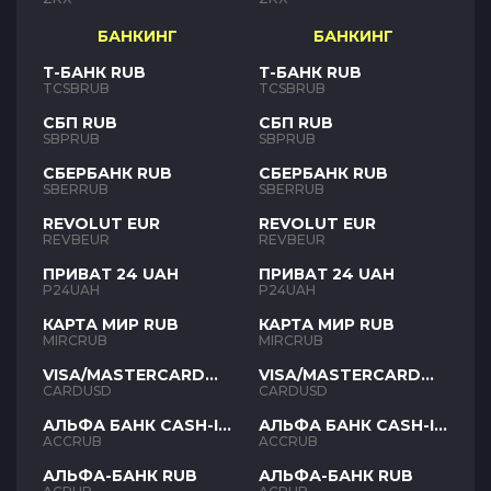
БАНКИНГ
БАНКИНГ
Т-БАНК RUB
Т-БАНК RUB
TCSBRUB
TCSBRUB
СБП RUB
СБП RUB
SBPRUB
SBPRUB
СБЕРБАНК RUB
СБЕРБАНК RUB
SBERRUB
SBERRUB
REVOLUT EUR
REVOLUT EUR
REVBEUR
REVBEUR
ПРИВАТ 24 UAH
ПРИВАТ 24 UAH
P24UAH
P24UAH
КАРТА МИР RUB
КАРТА МИР RUB
MIRCRUB
MIRCRUB
VISA/MASTERCARD
VISA/MASTERCARD
USD
USD
CARDUSD
CARDUSD
АЛЬФА БАНК CASH-IN
АЛЬФА БАНК CASH-IN
RUB
RUB
ACCRUB
ACCRUB
АЛЬФА-БАНК RUB
АЛЬФА-БАНК RUB