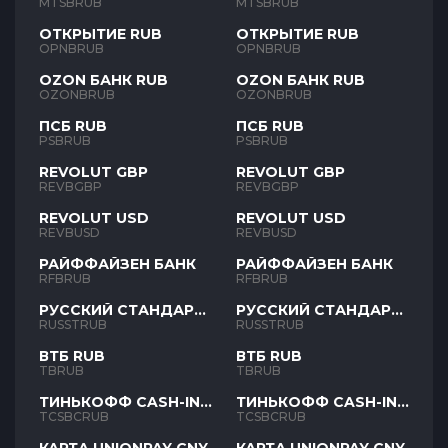
MTSBRUB
MTSBRUB
ОТКРЫТИЕ RUB
ОТКРЫТИЕ RUB
OPNBRUB
OPNBRUB
OZON БАНК RUB
OZON БАНК RUB
OZONBRUB
OZONBRUB
ПСБ RUB
ПСБ RUB
PSBRUB
PSBRUB
REVOLUT GBP
REVOLUT GBP
REVBGBP
REVBGBP
REVOLUT USD
REVOLUT USD
REVBUSD
REVBUSD
РАЙФФАЙЗЕН БАНК
РАЙФФАЙЗЕН БАНК
RFBRUB
RFBRUB
РУССКИЙ СТАНДАРТ
РУССКИЙ СТАНДАРТ
RUB
RUB
RUSSTRUB
RUSSTRUB
ВТБ RUB
ВТБ RUB
TBRUB
TBRUB
ТИНЬКОФФ CASH-IN
ТИНЬКОФФ CASH-IN
RUB
RUB
TCSBCRUB
TCSBCRUB