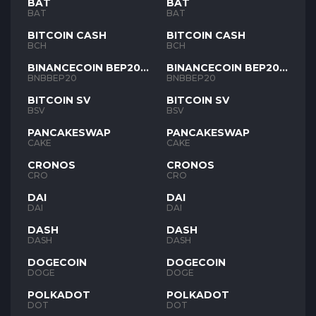
BAT
BAT
BAT
BAT
BITCOIN CASH
BITCOIN CASH
BCH
BCH
BINANCECOIN BEP20
BINANCECOIN BEP20
BNB
BNB
BNBBEP20
BNBBEP20
BITCOIN SV
BITCOIN SV
BSV
BSV
PANCAKESWAP
PANCAKESWAP
CAKE
CAKE
CRONOS
CRONOS
CRO
CRO
DAI
DAI
DAI
DAI
DASH
DASH
DASH
DASH
DOGECOIN
DOGECOIN
DOGE
DOGE
POLKADOT
POLKADOT
DOT
DOT