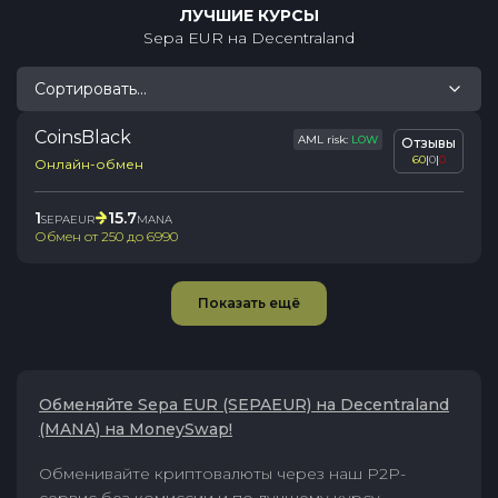
ЛУЧШИЕ КУРСЫ
Sepa EUR
на
Decentraland
Сортировать...
CoinsBlack
AML risk:
LOW
Отзывы
60
|
0
|
0
Онлайн-обмен
1
15.7
SEPAEUR
MANA
Обмен от
250
до
6990
Показать ещё
Обменяйте Sepa EUR (SEPAEUR) на Decentraland
(MANA) на MoneySwap!
Обменивайте криптовалюты через наш P2P-