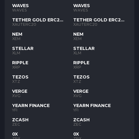
WAVES
WAVES
WAVES
WAVES
TETHER GOLD ERC20
TETHER GOLD ERC20
XAUT
XAUT
XAUTERC20
XAUTERC20
NEM
NEM
XEM
XEM
STELLAR
STELLAR
XLM
XLM
RIPPLE
RIPPLE
XRP
XRP
TEZOS
TEZOS
XTZ
XTZ
VERGE
VERGE
XVG
XVG
YEARN FINANCE
YEARN FINANCE
YFI
YFI
ZCASH
ZCASH
ZEC
ZEC
0X
0X
ZRX
ZRX