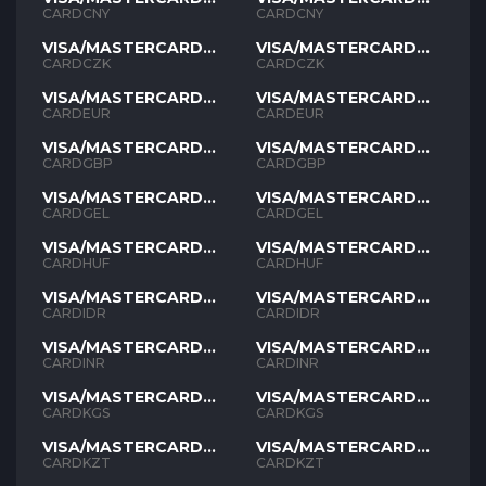
CNY
CNY
CARDCNY
CARDCNY
VISA/MASTERCARD
VISA/MASTERCARD
CZK
CZK
CARDCZK
CARDCZK
VISA/MASTERCARD
VISA/MASTERCARD
EUR
EUR
CARDEUR
CARDEUR
VISA/MASTERCARD
VISA/MASTERCARD
GBP
GBP
CARDGBP
CARDGBP
VISA/MASTERCARD
VISA/MASTERCARD
GEL
GEL
CARDGEL
CARDGEL
VISA/MASTERCARD
VISA/MASTERCARD
HUF
HUF
CARDHUF
CARDHUF
VISA/MASTERCARD
VISA/MASTERCARD
IDR
IDR
CARDIDR
CARDIDR
VISA/MASTERCARD
VISA/MASTERCARD
INR
INR
CARDINR
CARDINR
VISA/MASTERCARD
VISA/MASTERCARD
KGS
KGS
CARDKGS
CARDKGS
VISA/MASTERCARD
VISA/MASTERCARD
KZT
KZT
CARDKZT
CARDKZT