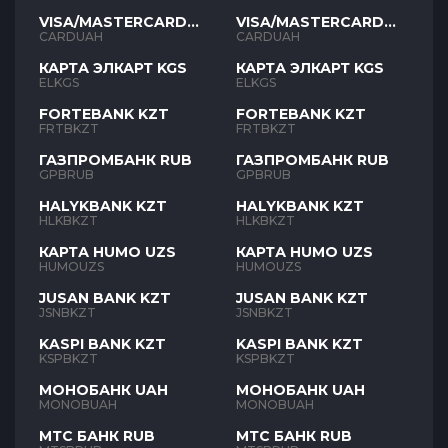
VISA/MASTERCARD
VISA/MASTERCARD
UAH
UAH
CARDUAH
CARDUAH
КАРТА ЭЛКАРТ KGS
КАРТА ЭЛКАРТ KGS
ELKGS
ELKGS
FORTEBANK KZT
FORTEBANK KZT
FRTBKZT
FRTBKZT
ГАЗПРОМБАНК RUB
ГАЗПРОМБАНК RUB
GPBRUB
GPBRUB
HALYKBANK KZT
HALYKBANK KZT
HLKBKZT
HLKBKZT
КАРТА HUMO UZS
КАРТА HUMO UZS
HUMOUZS
HUMOUZS
JUSAN BANK KZT
JUSAN BANK KZT
JSNBKZT
JSNBKZT
KASPI BANK KZT
KASPI BANK KZT
KSPBKZT
KSPBKZT
МОНОБАНК UAH
МОНОБАНК UAH
MONOBUAH
MONOBUAH
МТС БАНК RUB
МТС БАНК RUB