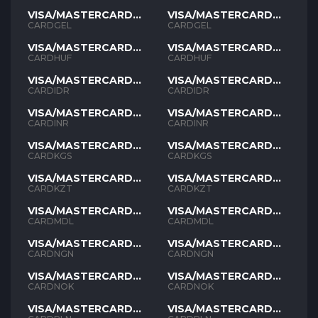
VISA/MASTERCARD
VISA/MASTERCARD
GEL
GEL
CARDGEL
CARDGEL
VISA/MASTERCARD
VISA/MASTERCARD
HUF
HUF
CARDHUF
CARDHUF
VISA/MASTERCARD
VISA/MASTERCARD
IDR
IDR
CARDIDR
CARDIDR
VISA/MASTERCARD
VISA/MASTERCARD
INR
INR
CARDINR
CARDINR
VISA/MASTERCARD
VISA/MASTERCARD
KGS
KGS
CARDKGS
CARDKGS
VISA/MASTERCARD
VISA/MASTERCARD
KZT
KZT
CARDKZT
CARDKZT
VISA/MASTERCARD
VISA/MASTERCARD
MDL
MDL
CARDMDL
CARDMDL
VISA/MASTERCARD
VISA/MASTERCARD
NGN
NGN
CARDNGN
CARDNGN
VISA/MASTERCARD
VISA/MASTERCARD
NOK
NOK
CARDNOK
CARDNOK
VISA/MASTERCARD
VISA/MASTERCARD