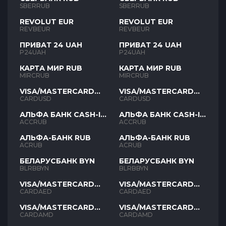
SBERRUB
SBERRUB
REVOLUT EUR
REVOLUT EUR
REVBEUR
REVBEUR
ПРИВАТ 24 UAH
ПРИВАТ 24 UAH
P24UAH
P24UAH
КАРТА МИР RUB
КАРТА МИР RUB
MIRCRUB
MIRCRUB
VISA/MASTERCARD
VISA/MASTERCARD
USD
USD
CARDUSD
CARDUSD
АЛЬФА БАНК CASH-IN
АЛЬФА БАНК CASH-IN
RUB
RUB
ACCRUB
ACCRUB
АЛЬФА-БАНК RUB
АЛЬФА-БАНК RUB
ACRUB
ACRUB
БЕЛАРУСБАНК BYN
БЕЛАРУСБАНК BYN
BLRBBYN
BLRBBYN
VISA/MASTERCARD
VISA/MASTERCARD
AED
AED
CARDAED
CARDAED
VISA/MASTERCARD
VISA/MASTERCARD
AMD
AMD
CARDAMD
CARDAMD