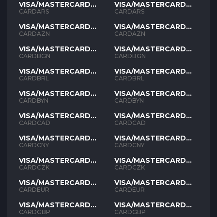
VISA/MASTERCARD
VISA/MASTERCARD
ARS
ARS
CARDARS
CARDARS
VISA/MASTERCARD
VISA/MASTERCARD
AZN
AZN
CARDAZN
CARDAZN
VISA/MASTERCARD
VISA/MASTERCARD
BGN
BGN
CARDBGN
CARDBGN
VISA/MASTERCARD
VISA/MASTERCARD
BRL
BRL
CARDBRL
CARDBRL
VISA/MASTERCARD
VISA/MASTERCARD
BYN
BYN
CARDBYN
CARDBYN
VISA/MASTERCARD
VISA/MASTERCARD
CAD
CAD
CARDCAD
CARDCAD
VISA/MASTERCARD
VISA/MASTERCARD
CNY
CNY
CARDCNY
CARDCNY
VISA/MASTERCARD
VISA/MASTERCARD
CZK
CZK
CARDCZK
CARDCZK
VISA/MASTERCARD
VISA/MASTERCARD
EUR
EUR
CARDEUR
CARDEUR
VISA/MASTERCARD
VISA/MASTERCARD
GBP
GBP
CARDGBP
CARDGBP