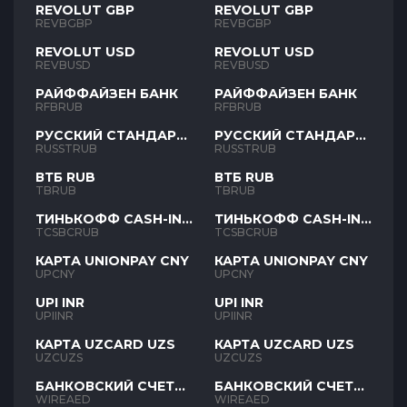
REVOLUT GBP
REVOLUT GBP
REVBGBP
REVBGBP
REVOLUT USD
REVOLUT USD
REVBUSD
REVBUSD
РАЙФФАЙЗЕН БАНК
РАЙФФАЙЗЕН БАНК
RFBRUB
RFBRUB
РУССКИЙ СТАНДАРТ
РУССКИЙ СТАНДАРТ
RUB
RUB
RUSSTRUB
RUSSTRUB
ВТБ RUB
ВТБ RUB
TBRUB
TBRUB
ТИНЬКОФФ CASH-IN
ТИНЬКОФФ CASH-IN
RUB
RUB
TCSBCRUB
TCSBCRUB
КАРТА UNIONPAY CNY
КАРТА UNIONPAY CNY
UPCNY
UPCNY
UPI INR
UPI INR
UPIINR
UPIINR
КАРТА UZCARD UZS
КАРТА UZCARD UZS
UZCUZS
UZCUZS
БАНКОВСКИЙ СЧЕТ
БАНКОВСКИЙ СЧЕТ
AED
AED
WIREAED
WIREAED