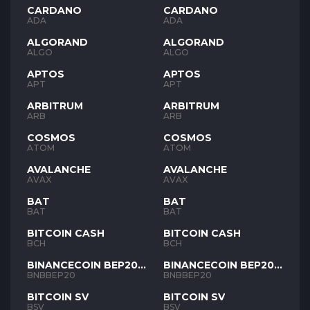
CARDANO
CARDANO
ADA
ADA
ALGORAND
ALGORAND
ALGO
ALGO
APTOS
APTOS
APT
APT
ARBITRUM
ARBITRUM
ARB
ARB
COSMOS
COSMOS
ATOM
ATOM
AVALANCHE
AVALANCHE
AVAX
AVAX
BAT
BAT
BAT
BAT
BITCOIN CASH
BITCOIN CASH
BCH
BCH
BINANCECOIN BEP20
BINANCECOIN BEP20
BNB
BNB
BNBBEP20
BNBBEP20
BITCOIN SV
BITCOIN SV
BSV
BSV