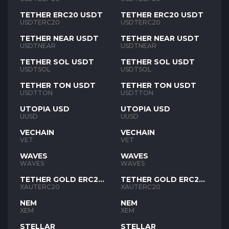
TETHER ERC20 USDT
TETHER ERC20 USDT
USDTERC20
USDTERC20
TETHER NEAR USDT
TETHER NEAR USDT
USDTNEAR
USDTNEAR
TETHER SOL USDT
TETHER SOL USDT
USDTSOL
USDTSOL
TETHER TON USDT
TETHER TON USDT
USDTTON
USDTTON
UTOPIA USD
UTOPIA USD
UUSD
UUSD
VECHAIN
VECHAIN
VET
VET
WAVES
WAVES
WAVES
WAVES
TETHER GOLD ERC20
TETHER GOLD ERC20
XAUT
XAUT
XAUTERC20
XAUTERC20
NEM
NEM
XEM
XEM
STELLAR
STELLAR