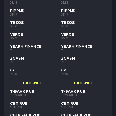
XLM
XLM
RIPPLE
RIPPLE
XRP
XRP
TEZOS
TEZOS
XTZ
XTZ
VERGE
VERGE
XVG
XVG
YEARN FINANCE
YEARN FINANCE
YFI
YFI
ZCASH
ZCASH
ZEC
ZEC
0X
0X
ZRX
ZRX
БАНКИНГ
БАНКИНГ
Т-БАНК RUB
Т-БАНК RUB
TCSBRUB
TCSBRUB
СБП RUB
СБП RUB
SBPRUB
SBPRUB
СБЕРБАНК RUB
СБЕРБАНК RUB