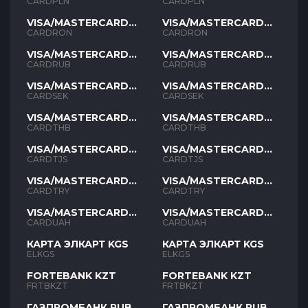
PLN
PLN
CARDPLN
CARDPLN
VISA/MASTERCARD
VISA/MASTERCARD
RON
RON
CARDRON
CARDRON
VISA/MASTERCARD
VISA/MASTERCARD
RUB
RUB
CARDRUB
CARDRUB
VISA/MASTERCARD
VISA/MASTERCARD
SEK
SEK
CARDSEK
CARDSEK
VISA/MASTERCARD
VISA/MASTERCARD
THB
THB
CARDTHB
CARDTHB
VISA/MASTERCARD
VISA/MASTERCARD
TJS
TJS
CARDTJS
CARDTJS
VISA/MASTERCARD
VISA/MASTERCARD
TYR
TYR
CARDTRY
CARDTRY
VISA/MASTERCARD
VISA/MASTERCARD
UAH
UAH
CARDUAH
CARDUAH
КАРТА ЭЛКАРТ KGS
КАРТА ЭЛКАРТ KGS
ELKGS
ELKGS
FORTEBANK KZT
FORTEBANK KZT
FRTBKZT
FRTBKZT
ГАЗПРОМБАНК RUB
ГАЗПРОМБАНК RUB