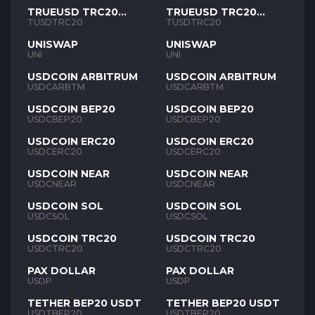
TRUEUSD TRC20
TRUEUSD TRC20
TUSD
TUSD
TUSDTRC20
TUSDTRC20
UNISWAP
UNISWAP
UNI
UNI
USDCOIN ARBITRUM
USDCOIN ARBITRUM
USDCARBTM
USDCARBTM
USDCOIN BEP20
USDCOIN BEP20
USDCBEP20
USDCBEP20
USDCOIN ERC20
USDCOIN ERC20
USDCERC20
USDCERC20
USDCOIN NEAR
USDCOIN NEAR
USDCNEAR
USDCNEAR
USDCOIN SOL
USDCOIN SOL
USDCSOL
USDCSOL
USDCOIN TRC20
USDCOIN TRC20
USDCTRC20
USDCTRC20
PAX DOLLAR
PAX DOLLAR
USDP
USDP
TETHER BEP20 USDT
TETHER BEP20 USDT
USDTBEP20
USDTBEP20