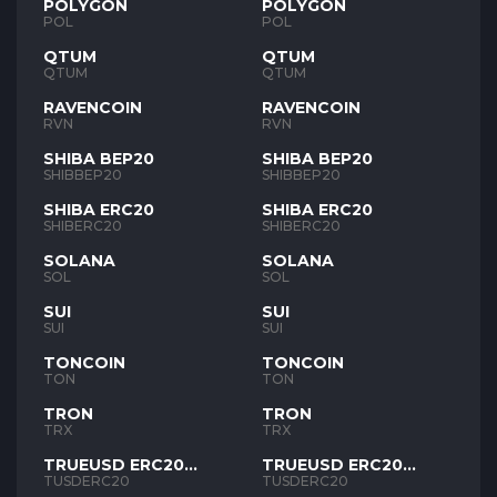
POLYGON
POLYGON
POL
POL
QTUM
QTUM
QTUM
QTUM
RAVENCOIN
RAVENCOIN
RVN
RVN
SHIBA BEP20
SHIBA BEP20
SHIBBEP20
SHIBBEP20
SHIBA ERC20
SHIBA ERC20
SHIBERC20
SHIBERC20
SOLANA
SOLANA
SOL
SOL
SUI
SUI
SUI
SUI
TONCOIN
TONCOIN
TON
TON
TRON
TRON
TRX
TRX
TRUEUSD ERC20
TRUEUSD ERC20
TUSD
TUSD
TUSDERC20
TUSDERC20