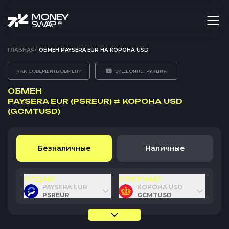
ГЛАВНАЯ
/
ОБМЕН PAYSERA EUR НА КОРОНА USD
КАК СОВЕРШИТЬ ОБМЕН?
ВИДЕОИНСТРУКЦИЯ
ОБМЕН
PAYSERA EUR (PSREUR)
⇄
КОРОНА USD
(GCMTUSD)
Безналичные
Наличные
ОТДАЮ
ПОЛУЧАЮ
PAYSERA EUR
КОРОНА USD
PSREUR
GCMTUSD