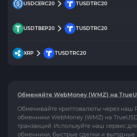
USDCERC20
TUSDTRC20
USDTBEP20
TUSDTRC20
XRP
TUSDTRC20
Обменяйте WebMoney (WMZ) на TrueU
Обменивайте криптовалюты через наш P
обменники WebMoney (WMZ) на TrueUSD 
транзакций. Используйте наш сервис д
обменники, быстрые сделки и выгодные 