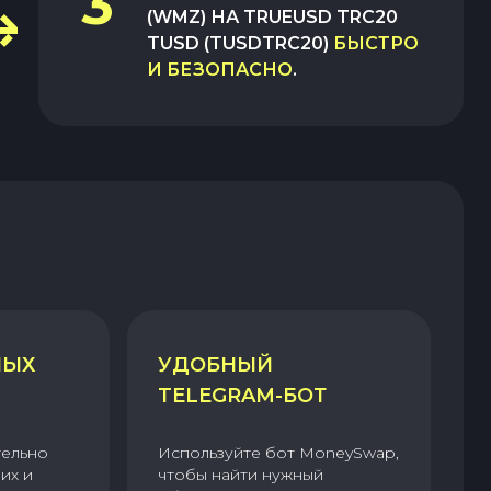
3
(WMZ)
НА
TRUEUSD TRC20
TUSD (TUSDTRC20)
БЫСТРО
И БЕЗОПАСНО
.
НЫХ
УДОБНЫЙ
TELEGRAM-БОТ
тельно
Используйте бот MoneySwap,
их и
чтобы найти нужный