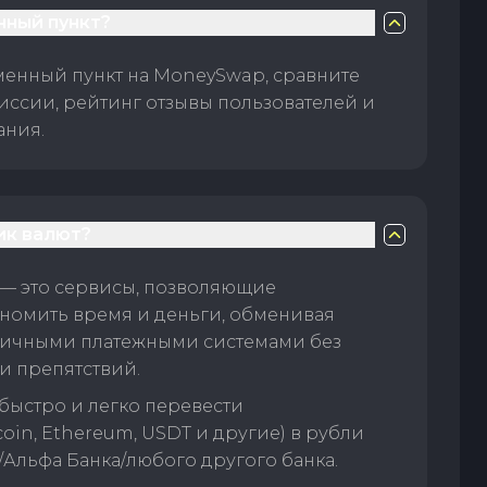
нный пункт?
менный пункт на MoneySwap, сравните
иссии, рейтинг отзывы пользователей и
ания.
ик валют?
— это сервисы, позволяющие
номить время и деньги, обменивая
личными платежными системами без
и препятствий.
быстро и легко перевести
oin, Ethereum, USDT и другие) в рубли
/Альфа Банка/любого другого банка.