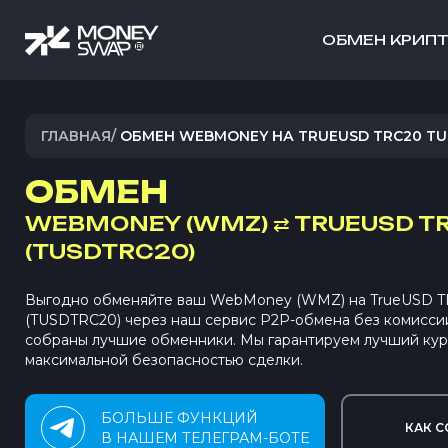
ОБМЕН КРИП
ГЛАВНАЯ
/
ОБМЕН WEBMONEY НА TRUEUSD TRC20 TU
ОБМЕН
WEBMONEY (WMZ)
⇄
TRUEUSD T
(TUSDTRC20)
Выгодно обменяйте ваш WebMoney (WMZ) на TrueUSD 
(TUSDTRC20) через наш сервис P2P-обмена без комисси
собраны лучшие обменники. Мы гарантируем лучший кур
максимальной безопасностью сделки.
БОЛЬШЕ ФУНКЦИЙ
КАК С
В НАШЕМ ТЕЛЕГРАМ-БОТЕ