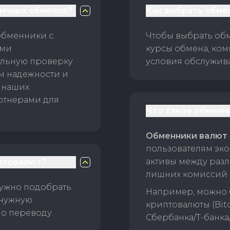
личных обменов?
Как выбрать обме
обменники с
Чтобы выбрать об
ами
курсы обмена, ком
ельную проверку
условия обслужив
ам надежности и
 наших
ртнерами для
Что такое обменн
Обменники валют
пользователям эко
активы между раз
птовалют?
лишних комиссий 
нужно подобрать
Например, можно 
 нужную
криптовалюты (Bitc
о переводу.
Сбербанка/Т-банка