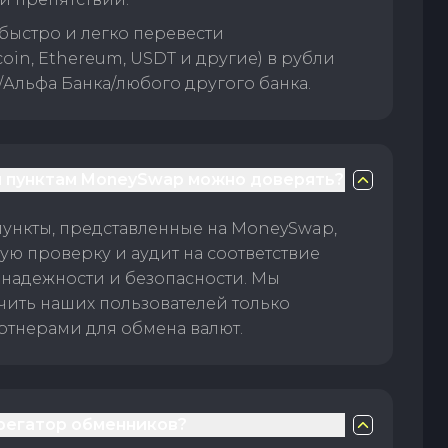
быстро и легко перевести
oin, Ethereum, USDT и другие) в рубли
/Альфа Банка/любого другого банка.
 пунктам MoneySwap можно доверять?
пункты, представленные на MoneySwap,
ую проверку и аудит на соответствие
 надежности и безопасности. Мы
чить наших пользователей только
тнерами для обмена валют.
грегатор обменников?