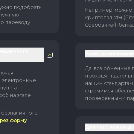
нужно подобрать
Например, можно 
 нужную
криптовалюты (Bitc
о переводу.
Сбербанка/Т-банка
зналичного
Всем ли обменным
Да, все обменные 
лючая
проходят тщательн
и электронные
нашим стандартам
пункта.
стремимся обеспе
об на этапе
проверенными пар
б безналичного
рез форму
Для чего нужен а