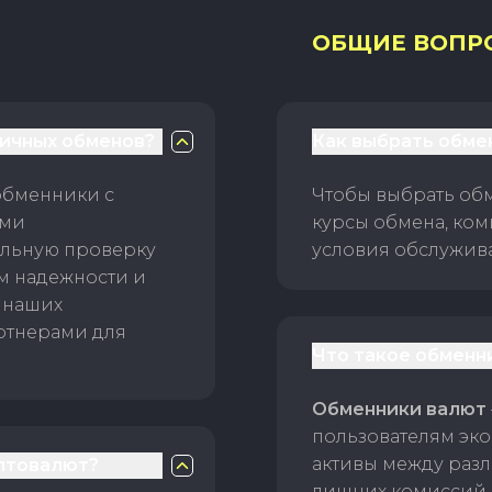
ОБЩИЕ ВОПР
личных обменов?
Как выбрать обме
обменники с
Чтобы выбрать об
ами
курсы обмена, ком
ельную проверку
условия обслужив
ам надежности и
 наших
ртнерами для
Что такое обменн
Обменники валют
пользователям эко
активы между раз
птовалют?
лишних комиссий 