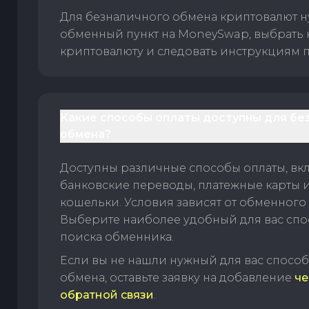
Для безналичного обмена криптовалют 
обменный пункт на MoneySwap, выбрать
криптовалюту и следовать инструкциям п
Какие способы оплаты доступны для бе
обмена?
Доступны различные способы оплаты, вк
банковские переводы, платежные карты 
кошельки. Условия зависят от обменного 
Выберите наиболее удобный для вас спос
поиска обменника.
Если вы не нашли нужный для вас спосо
обмена, оставьте заявку на добавление
че
обратной связи
.