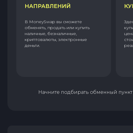
НАПРАВЛЕНИЙ
КУ
В MoneySwap вы сможете
Зде
обменять, продать или купить
куп
наличные, безналичные,
цен
криптовалюты, электронные
сто
деньги.
реа
Начните подбирать обменный пункт 