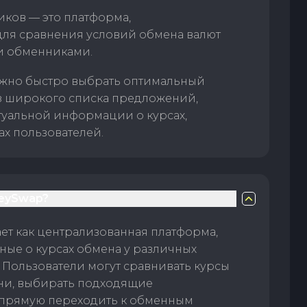
ков — это платформа,
для сравнения условий обмена валют
и обменниками.
жно быстро выбрать оптимальный
з широкого списка предложений,
туальной информации о курсах,
ах пользователей.
eySwap?
т как централизованная платформа,
ые о курсах обмена у различных
 Пользователи могут сравнивать курсы
ни, выбирать подходящие
прямую переходить к обменным