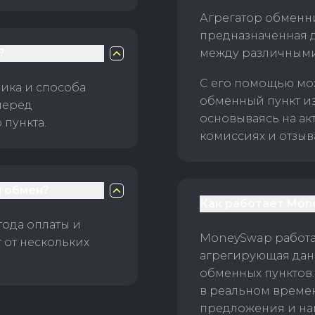
Агрегатор обменни
предназначенная 
?
между различным
С его помощью мо
ика и способа
обменный пункт и
перед
основываясь на ак
пункта.
комиссиях и отзыв
 обмен?
Как работает Mon
тода оплаты и
MoneySwap работае
 от нескольких
агрегирующая данн
обменных пунктов.
в реальном време
предложения и на