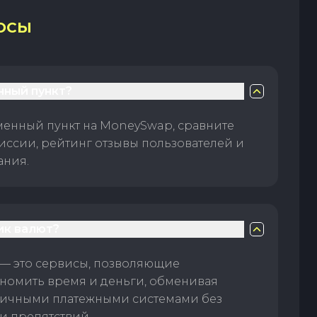
ОСЫ
нный пункт?
менный пункт на MoneySwap, сравните
иссии, рейтинг отзывы пользователей и
ания.
ик валют?
— это сервисы, позволяющие
номить время и деньги, обменивая
личными платежными системами без
и препятствий.