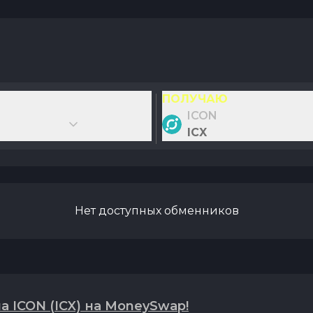
ПОЛУЧАЮ
ICON
ICX
Нет доступных обменников
 ICON (ICX) на MoneySwap!