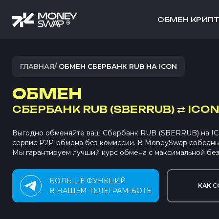
ОБМЕН КРИП
ГЛАВНАЯ
/
ОБМЕН СБЕРБАНК RUB НА ICON
ОБМЕН
СБЕРБАНК RUB (SBERRUB)
⇄
ICON 
Выгодно обменяйте ваш Сбербанк RUB (SBERRUB) на ICO
сервис P2P-обмена без комиссии. В MoneySwap собран
Мы гарантируем лучший курс обмена с максимальной без
БОЛЬШЕ ФУНКЦИЙ
КАК С
В НАШЕМ ТЕЛЕГРАМ-БОТЕ