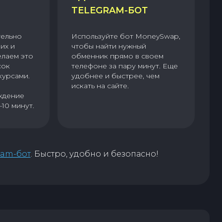
TELEGRAM-БОТ
тельно
Используйте бот MoneySwap,
их и
чтобы найти нужный
елаем это
обменник прямо в своем
сок
телефоне за пару минут. Еще
курсами.
удобнее и быстрее, чем
искать на сайте.
ждение
–10 минут.
ram-бот
. Быстро, удобно и безопасно!