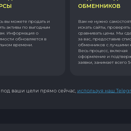
РСЫ
ОБМЕННИКОВ
сь вы можете продать и
Вам не нужно самостоя
ить активы по выгодным
искать сайты, проверять 
ам. Информация о
сравнивать цены. Мы сд
имости обновляется в
за вас, предоставив спи
льном времени.
обменников с лучшими 
Весь процесс, включая
оформление и подтвер
заявки, занимает всего 5
под ваши цели прямо сейчас,
используя наш Teleg