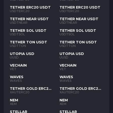
TETHER ERC20 USDT
TETHER ERC20 USDT
USDTERC20
USDTERC20
TETHER NEAR USDT
TETHER NEAR USDT
USDTNEAR
USDTNEAR
TETHER SOL USDT
TETHER SOL USDT
USDTSOL
USDTSOL
TETHER TON USDT
TETHER TON USDT
USDTTON
USDTTON
UTOPIA USD
UTOPIA USD
UUSD
UUSD
VECHAIN
VECHAIN
VET
VET
WAVES
WAVES
WAVES
WAVES
TETHER GOLD ERC20
TETHER GOLD ERC20
XAUT
XAUT
XAUTERC20
XAUTERC20
NEM
NEM
XEM
XEM
STELLAR
STELLAR