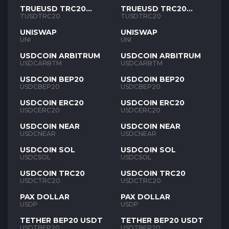
TRUEUSD TRC20
TRUEUSD TRC20
TUSD
TUSD
TUSDTRC20
TUSDTRC20
UNISWAP
UNISWAP
UNI
UNI
USDCOIN ARBITRUM
USDCOIN ARBITRUM
USDCARBTM
USDCARBTM
USDCOIN BEP20
USDCOIN BEP20
USDCBEP20
USDCBEP20
USDCOIN ERC20
USDCOIN ERC20
USDCERC20
USDCERC20
USDCOIN NEAR
USDCOIN NEAR
USDCNEAR
USDCNEAR
USDCOIN SOL
USDCOIN SOL
USDCSOL
USDCSOL
USDCOIN TRC20
USDCOIN TRC20
USDCTRC20
USDCTRC20
PAX DOLLAR
PAX DOLLAR
USDP
USDP
TETHER BEP20 USDT
TETHER BEP20 USDT
USDTBEP20
USDTBEP20