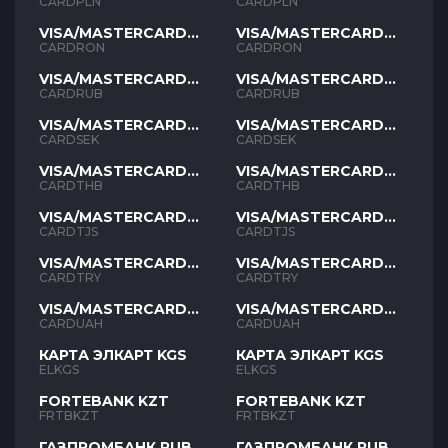
PLN
PLN
CARDPLN
CARDPLN
VISA/MASTERCARD
VISA/MASTERCARD
RON
RON
CARDRON
CARDRON
VISA/MASTERCARD
VISA/MASTERCARD
RUB
RUB
CARDRUB
CARDRUB
VISA/MASTERCARD
VISA/MASTERCARD
SEK
SEK
CARDSEK
CARDSEK
VISA/MASTERCARD
VISA/MASTERCARD
THB
THB
CARDTHB
CARDTHB
VISA/MASTERCARD
VISA/MASTERCARD
TJS
TJS
CARDTJS
CARDTJS
VISA/MASTERCARD
VISA/MASTERCARD
TYR
TYR
CARDTRY
CARDTRY
VISA/MASTERCARD
VISA/MASTERCARD
UAH
UAH
CARDUAH
CARDUAH
КАРТА ЭЛКАРТ KGS
КАРТА ЭЛКАРТ KGS
ELKGS
ELKGS
FORTEBANK KZT
FORTEBANK KZT
FRTBKZT
FRTBKZT
ГАЗПРОМБАНК RUB
ГАЗПРОМБАНК RUB