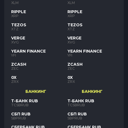
XLM
XLM
RIPPLE
RIPPLE
XRP
XRP
TEZOS
TEZOS
XTZ
XTZ
VERGE
VERGE
XVG
XVG
YEARN FINANCE
YEARN FINANCE
YFI
YFI
ZCASH
ZCASH
ZEC
ZEC
0X
0X
ZRX
ZRX
БАНКИНГ
БАНКИНГ
Т-БАНК RUB
Т-БАНК RUB
TCSBRUB
TCSBRUB
СБП RUB
СБП RUB
SBPRUB
SBPRUB
СБЕРБАНК RUB
СБЕРБАНК RUB