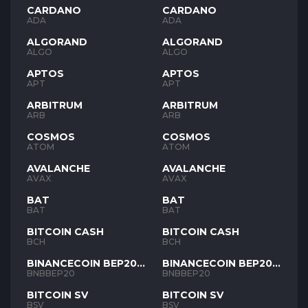
CARDANO
CARDANO
ADA
ADA
ALGORAND
ALGORAND
ALGO
ALGO
APTOS
APTOS
APT
APT
ARBITRUM
ARBITRUM
ARB
ARB
COSMOS
COSMOS
ATOM
ATOM
AVALANCHE
AVALANCHE
AVAX
AVAX
BAT
BAT
BAT
BAT
BITCOIN CASH
BITCOIN CASH
BCH
BCH
BINANCECOIN BEP20
BINANCECOIN BEP20
BNB
BNB
BNBBEP20
BNBBEP20
BITCOIN SV
BITCOIN SV
BSV
BSV