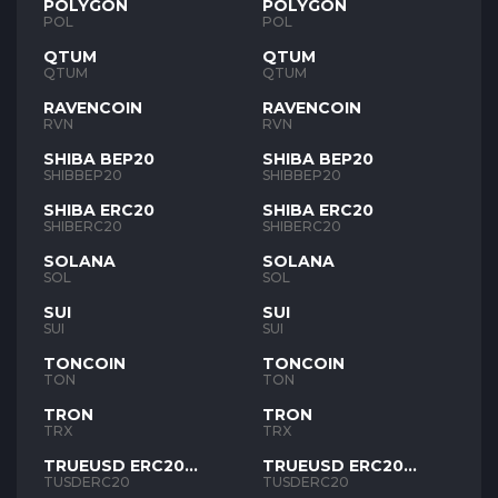
POLYGON
POLYGON
POL
POL
QTUM
QTUM
QTUM
QTUM
RAVENCOIN
RAVENCOIN
RVN
RVN
SHIBA BEP20
SHIBA BEP20
SHIBBEP20
SHIBBEP20
SHIBA ERC20
SHIBA ERC20
SHIBERC20
SHIBERC20
SOLANA
SOLANA
SOL
SOL
SUI
SUI
SUI
SUI
TONCOIN
TONCOIN
TON
TON
TRON
TRON
TRX
TRX
TRUEUSD ERC20
TRUEUSD ERC20
TUSD
TUSD
TUSDERC20
TUSDERC20