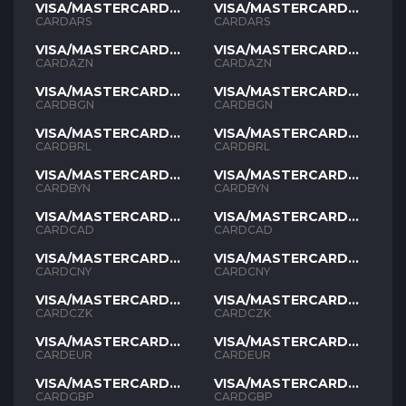
VISA/MASTERCARD
VISA/MASTERCARD
ARS
ARS
CARDARS
CARDARS
VISA/MASTERCARD
VISA/MASTERCARD
AZN
AZN
CARDAZN
CARDAZN
VISA/MASTERCARD
VISA/MASTERCARD
BGN
BGN
CARDBGN
CARDBGN
VISA/MASTERCARD
VISA/MASTERCARD
BRL
BRL
CARDBRL
CARDBRL
VISA/MASTERCARD
VISA/MASTERCARD
BYN
BYN
CARDBYN
CARDBYN
VISA/MASTERCARD
VISA/MASTERCARD
CAD
CAD
CARDCAD
CARDCAD
VISA/MASTERCARD
VISA/MASTERCARD
CNY
CNY
CARDCNY
CARDCNY
VISA/MASTERCARD
VISA/MASTERCARD
CZK
CZK
CARDCZK
CARDCZK
VISA/MASTERCARD
VISA/MASTERCARD
EUR
EUR
CARDEUR
CARDEUR
VISA/MASTERCARD
VISA/MASTERCARD
GBP
GBP
CARDGBP
CARDGBP