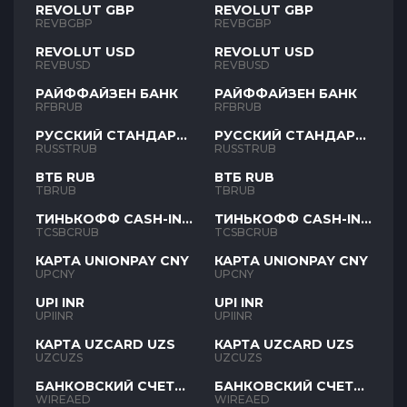
REVOLUT GBP
REVOLUT GBP
REVBGBP
REVBGBP
REVOLUT USD
REVOLUT USD
REVBUSD
REVBUSD
РАЙФФАЙЗЕН БАНК
РАЙФФАЙЗЕН БАНК
RFBRUB
RFBRUB
РУССКИЙ СТАНДАРТ
РУССКИЙ СТАНДАРТ
RUB
RUB
RUSSTRUB
RUSSTRUB
ВТБ RUB
ВТБ RUB
TBRUB
TBRUB
ТИНЬКОФФ CASH-IN
ТИНЬКОФФ CASH-IN
RUB
RUB
TCSBCRUB
TCSBCRUB
КАРТА UNIONPAY CNY
КАРТА UNIONPAY CNY
UPCNY
UPCNY
UPI INR
UPI INR
UPIINR
UPIINR
КАРТА UZCARD UZS
КАРТА UZCARD UZS
UZCUZS
UZCUZS
БАНКОВСКИЙ СЧЕТ
БАНКОВСКИЙ СЧЕТ
AED
AED
WIREAED
WIREAED