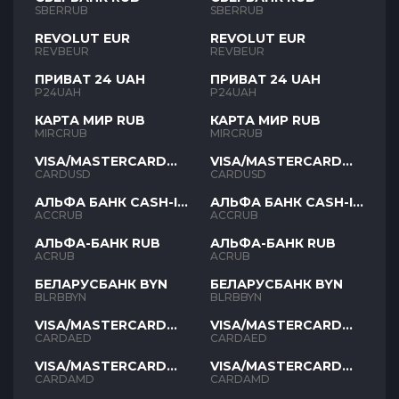
SBERRUB
SBERRUB
REVOLUT EUR
REVOLUT EUR
REVBEUR
REVBEUR
ПРИВАТ 24 UAH
ПРИВАТ 24 UAH
P24UAH
P24UAH
КАРТА МИР RUB
КАРТА МИР RUB
MIRCRUB
MIRCRUB
VISA/MASTERCARD
VISA/MASTERCARD
USD
USD
CARDUSD
CARDUSD
АЛЬФА БАНК CASH-IN
АЛЬФА БАНК CASH-IN
RUB
RUB
ACCRUB
ACCRUB
АЛЬФА-БАНК RUB
АЛЬФА-БАНК RUB
ACRUB
ACRUB
БЕЛАРУСБАНК BYN
БЕЛАРУСБАНК BYN
BLRBBYN
BLRBBYN
VISA/MASTERCARD
VISA/MASTERCARD
AED
AED
CARDAED
CARDAED
VISA/MASTERCARD
VISA/MASTERCARD
AMD
AMD
CARDAMD
CARDAMD