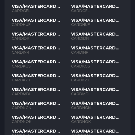
VISA/MASTERCARD
VISA/MASTERCARD
GEL
GEL
CARDGEL
CARDGEL
VISA/MASTERCARD
VISA/MASTERCARD
HUF
HUF
CARDHUF
CARDHUF
VISA/MASTERCARD
VISA/MASTERCARD
IDR
IDR
CARDIDR
CARDIDR
VISA/MASTERCARD
VISA/MASTERCARD
INR
INR
CARDINR
CARDINR
VISA/MASTERCARD
VISA/MASTERCARD
KGS
KGS
CARDKGS
CARDKGS
VISA/MASTERCARD
VISA/MASTERCARD
KZT
KZT
CARDKZT
CARDKZT
VISA/MASTERCARD
VISA/MASTERCARD
MDL
MDL
CARDMDL
CARDMDL
VISA/MASTERCARD
VISA/MASTERCARD
NGN
NGN
CARDNGN
CARDNGN
VISA/MASTERCARD
VISA/MASTERCARD
NOK
NOK
CARDNOK
CARDNOK
VISA/MASTERCARD
VISA/MASTERCARD