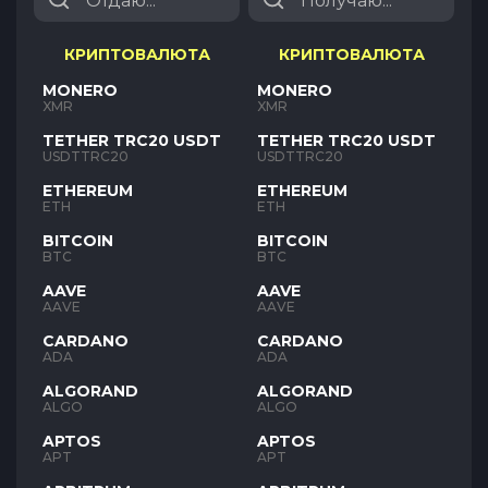
КРИПТОВАЛЮТА
КРИПТОВАЛЮТА
MONERO
MONERO
XMR
XMR
TETHER TRC20 USDT
TETHER TRC20 USDT
USDTTRC20
USDTTRC20
ETHEREUM
ETHEREUM
ETH
ETH
BITCOIN
BITCOIN
BTC
BTC
AAVE
AAVE
AAVE
AAVE
CARDANO
CARDANO
ADA
ADA
ALGORAND
ALGORAND
ALGO
ALGO
APTOS
APTOS
APT
APT