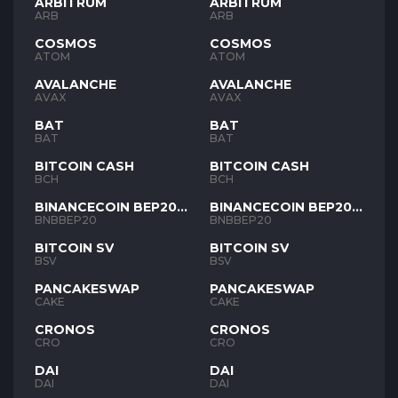
ARBITRUM
ARBITRUM
ARB
ARB
COSMOS
COSMOS
ATOM
ATOM
AVALANCHE
AVALANCHE
AVAX
AVAX
BAT
BAT
BAT
BAT
BITCOIN CASH
BITCOIN CASH
BCH
BCH
BINANCECOIN BEP20
BINANCECOIN BEP20
BNB
BNB
BNBBEP20
BNBBEP20
BITCOIN SV
BITCOIN SV
BSV
BSV
PANCAKESWAP
PANCAKESWAP
CAKE
CAKE
CRONOS
CRONOS
CRO
CRO
DAI
DAI
DAI
DAI