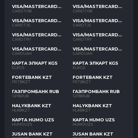
VISA/MASTERCARD
VISA/MASTERCARD
THB
THB
CARDTHB
CARDTHB
VISA/MASTERCARD
VISA/MASTERCARD
TJS
TJS
CARDTJS
CARDTJS
VISA/MASTERCARD
VISA/MASTERCARD
TYR
TYR
CARDTRY
CARDTRY
VISA/MASTERCARD
VISA/MASTERCARD
UAH
UAH
CARDUAH
CARDUAH
КАРТА ЭЛКАРТ KGS
КАРТА ЭЛКАРТ KGS
ELKGS
ELKGS
FORTEBANK KZT
FORTEBANK KZT
FRTBKZT
FRTBKZT
ГАЗПРОМБАНК RUB
ГАЗПРОМБАНК RUB
GPBRUB
GPBRUB
HALYKBANK KZT
HALYKBANK KZT
HLKBKZT
HLKBKZT
КАРТА HUMO UZS
КАРТА HUMO UZS
HUMOUZS
HUMOUZS
JUSAN BANK KZT
JUSAN BANK KZT