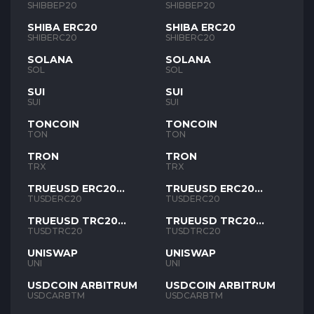
SHIBBEP20
SHIBBEP20
SHIBA ERC20
SHIBA ERC20
SHIBERC20
SHIBERC20
SOLANA
SOLANA
SOL
SOL
SUI
SUI
SUI
SUI
TONCOIN
TONCOIN
TON
TON
TRON
TRON
TRX
TRX
TRUEUSD ERC20
TRUEUSD ERC20
TUSD
TUSD
TUSDERC20
TUSDERC20
TRUEUSD TRC20
TRUEUSD TRC20
TUSD
TUSD
TUSDTRC20
TUSDTRC20
UNISWAP
UNISWAP
UNI
UNI
USDCOIN ARBITRUM
USDCOIN ARBITRUM
USDCARBTM
USDCARBTM