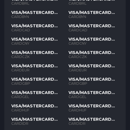
BRL
BRL
CARDBRL
CARDBRL
VISA/MASTERCARD
VISA/MASTERCARD
BYN
BYN
CARDBYN
CARDBYN
VISA/MASTERCARD
VISA/MASTERCARD
CAD
CAD
CARDCAD
CARDCAD
VISA/MASTERCARD
VISA/MASTERCARD
CNY
CNY
CARDCNY
CARDCNY
VISA/MASTERCARD
VISA/MASTERCARD
CZK
CZK
CARDCZK
CARDCZK
VISA/MASTERCARD
VISA/MASTERCARD
EUR
EUR
CARDEUR
CARDEUR
VISA/MASTERCARD
VISA/MASTERCARD
GBP
GBP
CARDGBP
CARDGBP
VISA/MASTERCARD
VISA/MASTERCARD
GEL
GEL
CARDGEL
CARDGEL
VISA/MASTERCARD
VISA/MASTERCARD
HUF
HUF
CARDHUF
CARDHUF
VISA/MASTERCARD
VISA/MASTERCARD
IDR
IDR
CARDIDR
CARDIDR