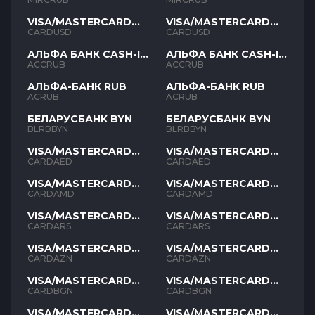
VISA/MASTERCARD
VISA/MASTERCARD
USD
USD
CARDUSD
CARDUSD
АЛЬФА БАНК CASH-IN
АЛЬФА БАНК CASH-IN
RUB
RUB
ACCRUB
ACCRUB
АЛЬФА-БАНК RUB
АЛЬФА-БАНК RUB
ACRUB
ACRUB
БЕЛАРУСБАНК BYN
БЕЛАРУСБАНК BYN
BLRBBYN
BLRBBYN
VISA/MASTERCARD
VISA/MASTERCARD
AED
AED
CARDAED
CARDAED
VISA/MASTERCARD
VISA/MASTERCARD
AMD
AMD
CARDAMD
CARDAMD
VISA/MASTERCARD
VISA/MASTERCARD
ARS
ARS
CARDARS
CARDARS
VISA/MASTERCARD
VISA/MASTERCARD
AZN
AZN
CARDAZN
CARDAZN
VISA/MASTERCARD
VISA/MASTERCARD
BGN
BGN
CARDBGN
CARDBGN
VISA/MASTERCARD
VISA/MASTERCARD