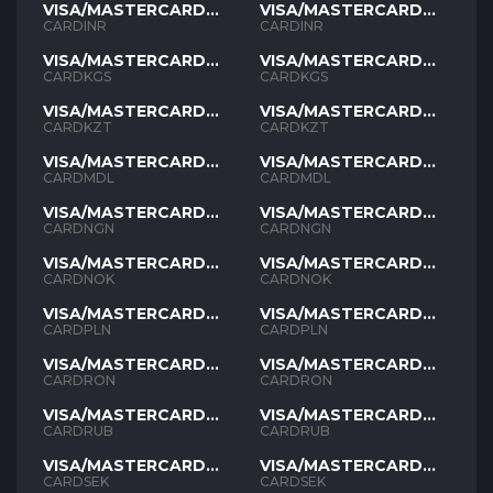
VISA/MASTERCARD
VISA/MASTERCARD
INR
INR
CARDINR
CARDINR
VISA/MASTERCARD
VISA/MASTERCARD
KGS
KGS
CARDKGS
CARDKGS
VISA/MASTERCARD
VISA/MASTERCARD
KZT
KZT
CARDKZT
CARDKZT
VISA/MASTERCARD
VISA/MASTERCARD
MDL
MDL
CARDMDL
CARDMDL
VISA/MASTERCARD
VISA/MASTERCARD
NGN
NGN
CARDNGN
CARDNGN
VISA/MASTERCARD
VISA/MASTERCARD
NOK
NOK
CARDNOK
CARDNOK
VISA/MASTERCARD
VISA/MASTERCARD
PLN
PLN
CARDPLN
CARDPLN
VISA/MASTERCARD
VISA/MASTERCARD
RON
RON
CARDRON
CARDRON
VISA/MASTERCARD
VISA/MASTERCARD
RUB
RUB
CARDRUB
CARDRUB
VISA/MASTERCARD
VISA/MASTERCARD
SEK
SEK
CARDSEK
CARDSEK