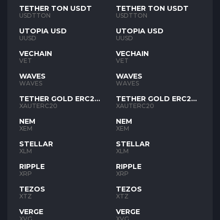
TETHER TON USDT
TETHER TON USDT
USDTTON
USDTTON
UTOPIA USD
UTOPIA USD
UUSD
UUSD
VECHAIN
VECHAIN
VET
VET
WAVES
WAVES
WAVES
WAVES
TETHER GOLD ERC20
TETHER GOLD ERC20
XAUT
XAUT
XAUTERC20
XAUTERC20
NEM
NEM
XEM
XEM
STELLAR
STELLAR
XLM
XLM
RIPPLE
RIPPLE
XRP
XRP
TEZOS
TEZOS
XTZ
XTZ
VERGE
VERGE
XVG
XVG