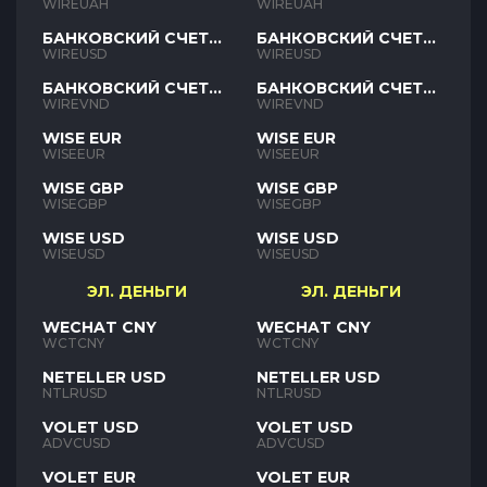
UAH
UAH
WIREUAH
WIREUAH
БАНКОВСКИЙ СЧЕТ
БАНКОВСКИЙ СЧЕТ
USD
USD
WIREUSD
WIREUSD
БАНКОВСКИЙ СЧЕТ
БАНКОВСКИЙ СЧЕТ
VND
VND
WIREVND
WIREVND
WISE EUR
WISE EUR
WISEEUR
WISEEUR
WISE GBP
WISE GBP
WISEGBP
WISEGBP
WISE USD
WISE USD
WISEUSD
WISEUSD
ЭЛ. ДЕНЬГИ
ЭЛ. ДЕНЬГИ
WECHAT CNY
WECHAT CNY
WCTCNY
WCTCNY
NETELLER USD
NETELLER USD
NTLRUSD
NTLRUSD
VOLET USD
VOLET USD
ADVCUSD
ADVCUSD
VOLET EUR
VOLET EUR