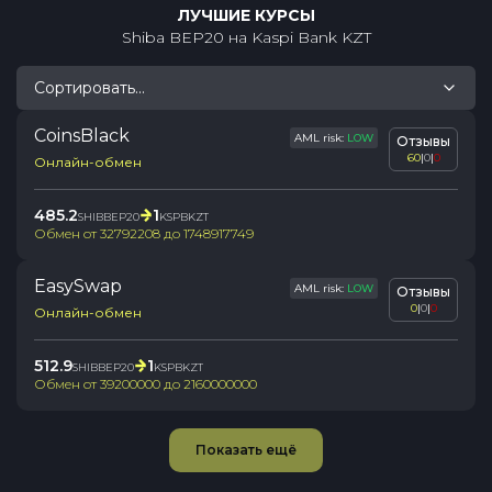
ЛУЧШИЕ КУРСЫ
Shiba BEP20
на
Kaspi Bank KZT
Сортировать...
CoinsBlack
AML risk:
LOW
Отзывы
60
|
0
|
0
Онлайн-обмен
485.2
1
SHIBBEP20
KSPBKZT
Обмен от
32792208
до
1748917749
EasySwap
AML risk:
LOW
Отзывы
0
|
0
|
0
Онлайн-обмен
512.9
1
SHIBBEP20
KSPBKZT
Обмен от
39200000
до
2160000000
Показать ещё