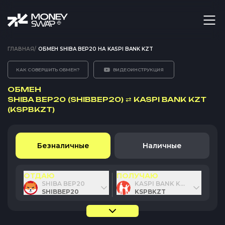
ГЛАВНАЯ
/
ОБМЕН SHIBA BEP20 НА KASPI BANK KZT
КАК СОВЕРШИТЬ ОБМЕН?
ВИДЕОИНСТРУКЦИЯ
ОБМЕН
SHIBA BEP20 (SHIBBEP20)
⇄
KASPI BANK KZT
(KSPBKZT)
Безналичные
Наличные
ОТДАЮ
ПОЛУЧАЮ
SHIBA BEP20
KASPI BANK KZT
SHIBBEP20
KSPBKZT