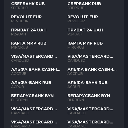
СБЕРБАНК RUB
СБЕРБАНК RUB
SBERRUB
SBERRUB
REVOLUT EUR
REVOLUT EUR
REVBEUR
REVBEUR
ПРИВАТ 24 UAH
ПРИВАТ 24 UAH
P24UAH
P24UAH
КАРТА МИР RUB
КАРТА МИР RUB
MIRCRUB
MIRCRUB
VISA/MASTERCARD
VISA/MASTERCARD
USD
USD
CARDUSD
CARDUSD
АЛЬФА БАНК CASH-IN
АЛЬФА БАНК CASH-IN
RUB
RUB
ACCRUB
ACCRUB
АЛЬФА-БАНК RUB
АЛЬФА-БАНК RUB
ACRUB
ACRUB
БЕЛАРУСБАНК BYN
БЕЛАРУСБАНК BYN
BLRBBYN
BLRBBYN
VISA/MASTERCARD
VISA/MASTERCARD
AED
AED
CARDAED
CARDAED
VISA/MASTERCARD
VISA/MASTERCARD
AMD
AMD
CARDAMD
CARDAMD