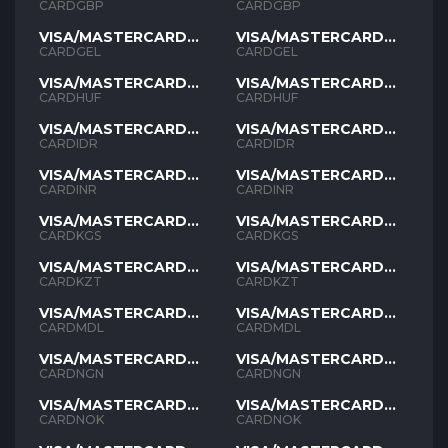
GBP
GBP
CARDGBP
CARDGBP
VISA/MASTERCARD
VISA/MASTERCARD
GEL
GEL
CARDGEL
CARDGEL
VISA/MASTERCARD
VISA/MASTERCARD
HUF
HUF
CARDHUF
CARDHUF
VISA/MASTERCARD
VISA/MASTERCARD
IDR
IDR
CARDIDR
CARDIDR
VISA/MASTERCARD
VISA/MASTERCARD
INR
INR
CARDINR
CARDINR
VISA/MASTERCARD
VISA/MASTERCARD
KGS
KGS
CARDKGS
CARDKGS
VISA/MASTERCARD
VISA/MASTERCARD
KZT
KZT
CARDKZT
CARDKZT
VISA/MASTERCARD
VISA/MASTERCARD
MDL
MDL
CARDMDL
CARDMDL
VISA/MASTERCARD
VISA/MASTERCARD
NGN
NGN
CARDNGN
CARDNGN
VISA/MASTERCARD
VISA/MASTERCARD
NOK
NOK
CARDNOK
CARDNOK