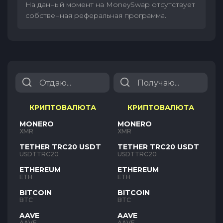
На данный момент на MoneySwap отсутствует
собственная реферальная программа.
КРИПТОВАЛЮТА
КРИПТОВАЛЮТА
MONERO
MONERO
XMR
XMR
TETHER TRC20 USDT
TETHER TRC20 USDT
USDTTRC20
USDTTRC20
ETHEREUM
ETHEREUM
ETH
ETH
BITCOIN
BITCOIN
BTC
BTC
AAVE
AAVE
AAVE
AAVE