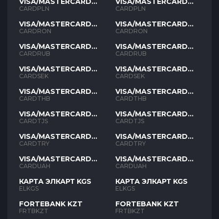
VISA/MASTERCARD
VISA/MASTERCARD
PLN
PLN
CARDPLN
CARDPLN
VISA/MASTERCARD
VISA/MASTERCARD
RON
RON
CARDRON
CARDRON
VISA/MASTERCARD
VISA/MASTERCARD
RUB
RUB
CARDRUB
CARDRUB
VISA/MASTERCARD
VISA/MASTERCARD
SEK
SEK
CARDSEK
CARDSEK
VISA/MASTERCARD
VISA/MASTERCARD
THB
THB
CARDTHB
CARDTHB
VISA/MASTERCARD
VISA/MASTERCARD
TJS
TJS
CARDTJS
CARDTJS
VISA/MASTERCARD
VISA/MASTERCARD
TYR
TYR
CARDTRY
CARDTRY
VISA/MASTERCARD
VISA/MASTERCARD
UAH
UAH
CARDUAH
CARDUAH
КАРТА ЭЛКАРТ KGS
КАРТА ЭЛКАРТ KGS
ELKGS
ELKGS
FORTEBANK KZT
FORTEBANK KZT
FRTBKZT
FRTBKZT