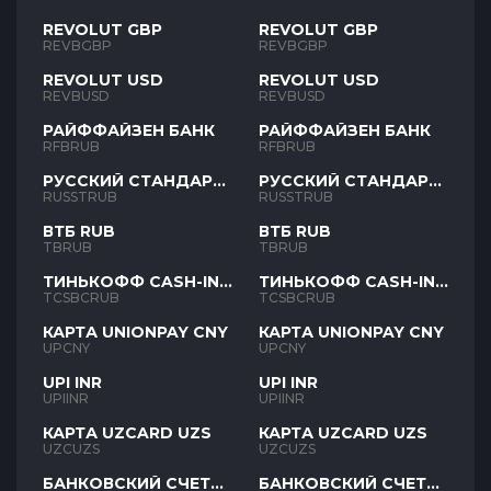
REVOLUT GBP
REVOLUT GBP
REVBGBP
REVBGBP
REVOLUT USD
REVOLUT USD
REVBUSD
REVBUSD
РАЙФФАЙЗЕН БАНК
РАЙФФАЙЗЕН БАНК
RFBRUB
RFBRUB
РУССКИЙ СТАНДАРТ
РУССКИЙ СТАНДАРТ
RUB
RUB
RUSSTRUB
RUSSTRUB
ВТБ RUB
ВТБ RUB
TBRUB
TBRUB
ТИНЬКОФФ CASH-IN
ТИНЬКОФФ CASH-IN
RUB
RUB
TCSBCRUB
TCSBCRUB
КАРТА UNIONPAY CNY
КАРТА UNIONPAY CNY
UPCNY
UPCNY
UPI INR
UPI INR
UPIINR
UPIINR
КАРТА UZCARD UZS
КАРТА UZCARD UZS
UZCUZS
UZCUZS
БАНКОВСКИЙ СЧЕТ
БАНКОВСКИЙ СЧЕТ