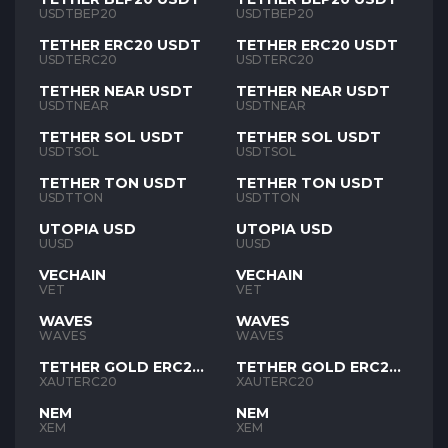
USDTBEP20
USDTBEP20
TETHER ERC20 USDT
TETHER ERC20 USDT
USDTERC20
USDTERC20
TETHER NEAR USDT
TETHER NEAR USDT
USDTNEAR
USDTNEAR
TETHER SOL USDT
TETHER SOL USDT
USDTSOL
USDTSOL
TETHER TON USDT
TETHER TON USDT
USDTTON
USDTTON
UTOPIA USD
UTOPIA USD
UUSD
UUSD
VECHAIN
VECHAIN
VET
VET
WAVES
WAVES
WAVES
WAVES
TETHER GOLD ERC20
TETHER GOLD ERC20
XAUT
XAUT
XAUTERC20
XAUTERC20
NEM
NEM
XEM
XEM