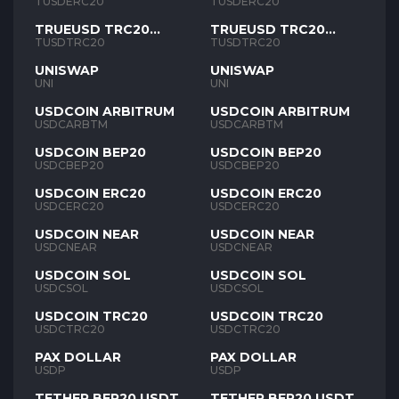
TUSD
TUSD
TUSDERC20
TUSDERC20
TRUEUSD TRC20
TRUEUSD TRC20
TUSD
TUSD
TUSDTRC20
TUSDTRC20
UNISWAP
UNISWAP
UNI
UNI
USDCOIN ARBITRUM
USDCOIN ARBITRUM
USDCARBTM
USDCARBTM
USDCOIN BEP20
USDCOIN BEP20
USDCBEP20
USDCBEP20
USDCOIN ERC20
USDCOIN ERC20
USDCERC20
USDCERC20
USDCOIN NEAR
USDCOIN NEAR
USDCNEAR
USDCNEAR
USDCOIN SOL
USDCOIN SOL
USDCSOL
USDCSOL
USDCOIN TRC20
USDCOIN TRC20
USDCTRC20
USDCTRC20
PAX DOLLAR
PAX DOLLAR
USDP
USDP
TETHER BEP20 USDT
TETHER BEP20 USDT