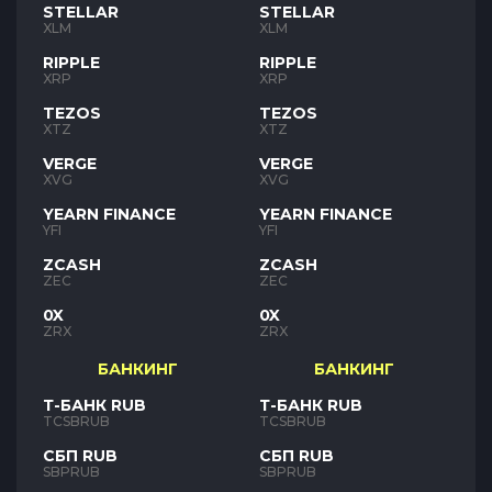
STELLAR
STELLAR
XLM
XLM
RIPPLE
RIPPLE
XRP
XRP
TEZOS
TEZOS
XTZ
XTZ
VERGE
VERGE
XVG
XVG
YEARN FINANCE
YEARN FINANCE
YFI
YFI
ZCASH
ZCASH
ZEC
ZEC
0X
0X
ZRX
ZRX
БАНКИНГ
БАНКИНГ
Т-БАНК RUB
Т-БАНК RUB
TCSBRUB
TCSBRUB
СБП RUB
СБП RUB
SBPRUB
SBPRUB