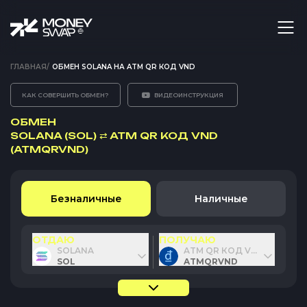
ГЛАВНАЯ
/
ОБМЕН SOLANA НА ATM QR КОД VND
КАК СОВЕРШИТЬ ОБМЕН?
ВИДЕОИНСТРУКЦИЯ
ОБМЕН
SOLANA (SOL)
⇄
ATM QR КОД VND
(ATMQRVND)
Безналичные
Наличные
ОТДАЮ
ПОЛУЧАЮ
SOLANA
ATM QR КОД VND
SOL
ATMQRVND