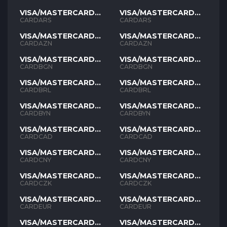
VISA/MASTERCARD
VISA/MASTERCARD
ARS
ARS
CARDARS
CARDARS
VISA/MASTERCARD
VISA/MASTERCARD
AZN
AZN
CARDAZN
CARDAZN
VISA/MASTERCARD
VISA/MASTERCARD
BGN
BGN
CARDBGN
CARDBGN
VISA/MASTERCARD
VISA/MASTERCARD
BRL
BRL
CARDBRL
CARDBRL
VISA/MASTERCARD
VISA/MASTERCARD
BYN
BYN
CARDBYN
CARDBYN
VISA/MASTERCARD
VISA/MASTERCARD
CAD
CAD
CARDCAD
CARDCAD
VISA/MASTERCARD
VISA/MASTERCARD
CNY
CNY
CARDCNY
CARDCNY
VISA/MASTERCARD
VISA/MASTERCARD
CZK
CZK
CARDCZK
CARDCZK
VISA/MASTERCARD
VISA/MASTERCARD
EUR
EUR
CARDEUR
CARDEUR
VISA/MASTERCARD
VISA/MASTERCARD