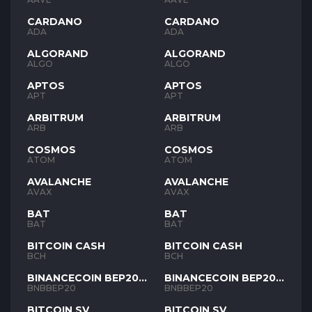
CARDANO
CARDANO
ADA
ADA
ALGORAND
ALGORAND
ALGO
ALGO
APTOS
APTOS
APT
APT
ARBITRUM
ARBITRUM
ARB
ARB
COSMOS
COSMOS
ATOM
ATOM
AVALANCHE
AVALANCHE
AVAX
AVAX
BAT
BAT
BAT
BAT
BITCOIN CASH
BITCOIN CASH
BCH
BCH
BINANCECOIN BEP20
BINANCECOIN BEP20
BNB
BNB
BNBBEP20
BNBBEP20
BITCOIN SV
BITCOIN SV