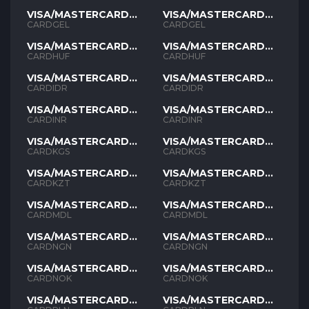
VISA/MASTERCARD
VISA/MASTERCARD
GEL
GEL
CARDGEL
CARDGEL
VISA/MASTERCARD
VISA/MASTERCARD
HUF
HUF
CARDHUF
CARDHUF
VISA/MASTERCARD
VISA/MASTERCARD
IDR
IDR
CARDIDR
CARDIDR
VISA/MASTERCARD
VISA/MASTERCARD
INR
INR
CARDINR
CARDINR
VISA/MASTERCARD
VISA/MASTERCARD
KGS
KGS
CARDKGS
CARDKGS
VISA/MASTERCARD
VISA/MASTERCARD
KZT
KZT
CARDKZT
CARDKZT
VISA/MASTERCARD
VISA/MASTERCARD
MDL
MDL
CARDMDL
CARDMDL
VISA/MASTERCARD
VISA/MASTERCARD
NGN
NGN
CARDNGN
CARDNGN
VISA/MASTERCARD
VISA/MASTERCARD
NOK
NOK
CARDNOK
CARDNOK
VISA/MASTERCARD
VISA/MASTERCARD