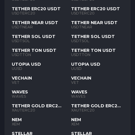
TETHER ERC20 USDT
TETHER ERC20 USDT
USDTERC20
USDTERC20
TETHER NEAR USDT
TETHER NEAR USDT
USDTNEAR
USDTNEAR
TETHER SOL USDT
TETHER SOL USDT
USDTSOL
USDTSOL
TETHER TON USDT
TETHER TON USDT
USDTTON
USDTTON
UTOPIA USD
UTOPIA USD
UUSD
UUSD
VECHAIN
VECHAIN
VET
VET
WAVES
WAVES
WAVES
WAVES
TETHER GOLD ERC20
TETHER GOLD ERC20
XAUT
XAUT
XAUTERC20
XAUTERC20
NEM
NEM
XEM
XEM
STELLAR
STELLAR