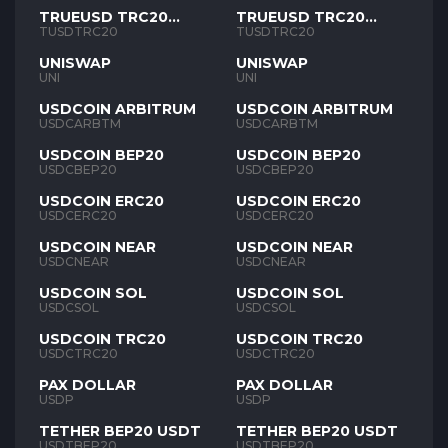
TRUEUSD TRC20
TRUEUSD TRC20
TUSD
TUSD
TUSDTRC20
TUSDTRC20
UNISWAP
UNISWAP
UNI
UNI
USDCOIN ARBITRUM
USDCOIN ARBITRUM
USDCARBTM
USDCARBTM
USDCOIN BEP20
USDCOIN BEP20
USDCBEP20
USDCBEP20
USDCOIN ERC20
USDCOIN ERC20
USDCERC20
USDCERC20
USDCOIN NEAR
USDCOIN NEAR
USDCNEAR
USDCNEAR
USDCOIN SOL
USDCOIN SOL
USDCSOL
USDCSOL
USDCOIN TRC20
USDCOIN TRC20
USDCTRC20
USDCTRC20
PAX DOLLAR
PAX DOLLAR
USDP
USDP
TETHER BEP20 USDT
TETHER BEP20 USDT
USDTBEP20
USDTBEP20