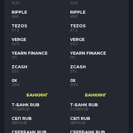
XLM
XLM
RIPPLE
RIPPLE
XRP
XRP
TEZOS
TEZOS
XTZ
XTZ
VERGE
VERGE
XVG
XVG
YEARN FINANCE
YEARN FINANCE
YFI
YFI
ZCASH
ZCASH
ZEC
ZEC
0X
0X
ZRX
ZRX
БАНКИНГ
БАНКИНГ
Т-БАНК RUB
Т-БАНК RUB
TCSBRUB
TCSBRUB
СБП RUB
СБП RUB
SBPRUB
SBPRUB
СБЕРБАНК RUB
СБЕРБАНК RUB