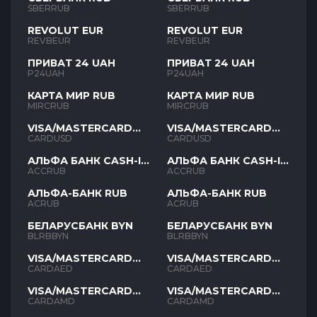
SBERRUB
SBERRUB
REVOLUT EUR
REVOLUT EUR
REVBEUR
REVBEUR
ПРИВАТ 24 UAH
ПРИВАТ 24 UAH
P24UAH
P24UAH
КАРТА МИР RUB
КАРТА МИР RUB
MIRCRUB
MIRCRUB
VISA/MASTERCARD
VISA/MASTERCARD
USD
USD
CARDUSD
CARDUSD
АЛЬФА БАНК CASH-IN
АЛЬФА БАНК CASH-IN
RUB
RUB
ACCRUB
ACCRUB
АЛЬФА-БАНК RUB
АЛЬФА-БАНК RUB
ACRUB
ACRUB
БЕЛАРУСБАНК BYN
БЕЛАРУСБАНК BYN
BLRBBYN
BLRBBYN
VISA/MASTERCARD
VISA/MASTERCARD
AED
AED
CARDAED
CARDAED
VISA/MASTERCARD
VISA/MASTERCARD
AMD
AMD
CARDAMD
CARDAMD