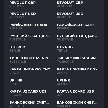
REVOLUT GBP
REVOLUT GBP
REVBGBP
REVBGBP
REVOLUT USD
REVOLUT USD
REVBUSD
REVBUSD
РАЙФФАЙЗЕН БАНК
РАЙФФАЙЗЕН БАНК
RFBRUB
RFBRUB
РУССКИЙ СТАНДАРТ
РУССКИЙ СТАНДАРТ
RUB
RUB
RUSSTRUB
RUSSTRUB
ВТБ RUB
ВТБ RUB
TBRUB
TBRUB
ТИНЬКОФФ CASH-IN
ТИНЬКОФФ CASH-IN
RUB
RUB
TCSBCRUB
TCSBCRUB
КАРТА UNIONPAY CNY
КАРТА UNIONPAY CNY
UPCNY
UPCNY
UPI INR
UPI INR
UPIINR
UPIINR
КАРТА UZCARD UZS
КАРТА UZCARD UZS
UZCUZS
UZCUZS
БАНКОВСКИЙ СЧЕТ
БАНКОВСКИЙ СЧЕТ
AED
AED
WIREAED
WIREAED