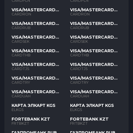
PLN
PLN
CARDPLN
CARDPLN
VISA/MASTERCARD
VISA/MASTERCARD
RON
RON
CARDRON
CARDRON
VISA/MASTERCARD
VISA/MASTERCARD
RUB
RUB
CARDRUB
CARDRUB
VISA/MASTERCARD
VISA/MASTERCARD
SEK
SEK
CARDSEK
CARDSEK
VISA/MASTERCARD
VISA/MASTERCARD
THB
THB
CARDTHB
CARDTHB
VISA/MASTERCARD
VISA/MASTERCARD
TJS
TJS
CARDTJS
CARDTJS
VISA/MASTERCARD
VISA/MASTERCARD
TYR
TYR
CARDTRY
CARDTRY
VISA/MASTERCARD
VISA/MASTERCARD
UAH
UAH
CARDUAH
CARDUAH
КАРТА ЭЛКАРТ KGS
КАРТА ЭЛКАРТ KGS
ELKGS
ELKGS
FORTEBANK KZT
FORTEBANK KZT
FRTBKZT
FRTBKZT
ГАЗПРОМБАНК RUB
ГАЗПРОМБАНК RUB