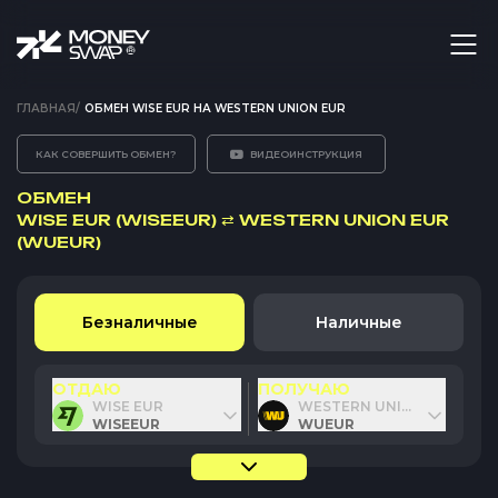
ГЛАВНАЯ
/
ОБМЕН WISE EUR НА WESTERN UNION EUR
КАК СОВЕРШИТЬ ОБМЕН?
ВИДЕОИНСТРУКЦИЯ
ОБМЕН
WISE EUR (WISEEUR)
⇄
WESTERN UNION EUR
(WUEUR)
Безналичные
Наличные
ОТДАЮ
ПОЛУЧАЮ
WISE EUR
WESTERN UNION EUR
WISEEUR
WUEUR