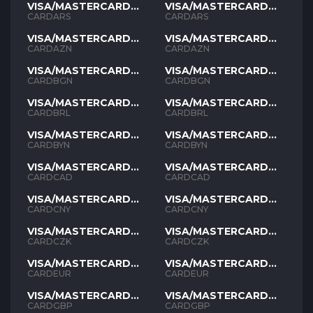
VISA/MASTERCARD
VISA/MASTERCARD
ARS
ARS
CARDARS
CARDARS
VISA/MASTERCARD
VISA/MASTERCARD
AZN
AZN
CARDAZN
CARDAZN
VISA/MASTERCARD
VISA/MASTERCARD
BGN
BGN
CARDBGN
CARDBGN
VISA/MASTERCARD
VISA/MASTERCARD
BRL
BRL
CARDBRL
CARDBRL
VISA/MASTERCARD
VISA/MASTERCARD
BYN
BYN
CARDBYN
CARDBYN
VISA/MASTERCARD
VISA/MASTERCARD
CAD
CAD
CARDCAD
CARDCAD
VISA/MASTERCARD
VISA/MASTERCARD
CNY
CNY
CARDCNY
CARDCNY
VISA/MASTERCARD
VISA/MASTERCARD
CZK
CZK
CARDCZK
CARDCZK
VISA/MASTERCARD
VISA/MASTERCARD
EUR
EUR
CARDEUR
CARDEUR
VISA/MASTERCARD
VISA/MASTERCARD
GBP
GBP
CARDGBP
CARDGBP