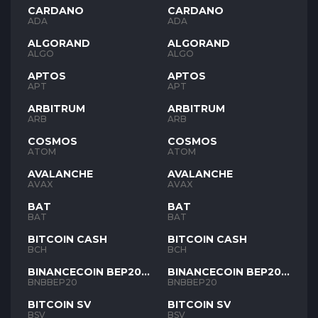
CARDANO
CARDANO
ADA
ADA
ALGORAND
ALGORAND
ALGO
ALGO
APTOS
APTOS
APT
APT
ARBITRUM
ARBITRUM
ARB
ARB
COSMOS
COSMOS
ATOM
ATOM
AVALANCHE
AVALANCHE
AVAX
AVAX
BAT
BAT
BAT
BAT
BITCOIN CASH
BITCOIN CASH
BCH
BCH
BINANCECOIN BEP20
BINANCECOIN BEP20
BNB
BNB
BNBBEP20
BNBBEP20
BITCOIN SV
BITCOIN SV
BSV
BSV