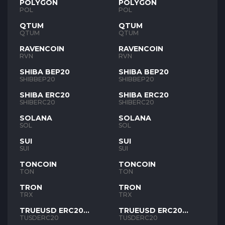
POLYGON
POLYGON
POL
POL
QTUM
QTUM
QTUM
QTUM
RAVENCOIN
RAVENCOIN
RVN
RVN
SHIBA BEP20
SHIBA BEP20
SHIBBEP20
SHIBBEP20
SHIBA ERC20
SHIBA ERC20
SHIBERC20
SHIBERC20
SOLANA
SOLANA
SOL
SOL
SUI
SUI
SUI
SUI
TONCOIN
TONCOIN
TON
TON
TRON
TRON
TRX
TRX
TRUEUSD ERC20
TRUEUSD ERC20
TUSD
TUSD
TUSDERC20
TUSDERC20