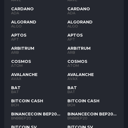
CARDANO
CARDANO
ADA
ADA
ALGORAND
ALGORAND
ALGO
ALGO
APTOS
APTOS
APT
APT
ARBITRUM
ARBITRUM
ARB
ARB
COSMOS
COSMOS
ATOM
ATOM
AVALANCHE
AVALANCHE
AVAX
AVAX
BAT
BAT
BAT
BAT
BITCOIN CASH
BITCOIN CASH
BCH
BCH
BINANCECOIN BEP20
BINANCECOIN BEP20
BNB
BNB
BNBBEP20
BNBBEP20
BITCOIN SV
BITCOIN SV