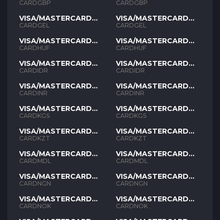
GBP
GBP
CARDGBP
CARDGBP
VISA/MASTERCARD
VISA/MASTERCARD
GEL
GEL
CARDGEL
CARDGEL
VISA/MASTERCARD
VISA/MASTERCARD
HUF
HUF
CARDHUF
CARDHUF
VISA/MASTERCARD
VISA/MASTERCARD
IDR
IDR
CARDIDR
CARDIDR
VISA/MASTERCARD
VISA/MASTERCARD
INR
INR
CARDINR
CARDINR
VISA/MASTERCARD
VISA/MASTERCARD
KGS
KGS
CARDKGS
CARDKGS
VISA/MASTERCARD
VISA/MASTERCARD
KZT
KZT
CARDKZT
CARDKZT
VISA/MASTERCARD
VISA/MASTERCARD
MDL
MDL
CARDMDL
CARDMDL
VISA/MASTERCARD
VISA/MASTERCARD
NGN
NGN
CARDNGN
CARDNGN
VISA/MASTERCARD
VISA/MASTERCARD
NOK
NOK
CARDNOK
CARDNOK