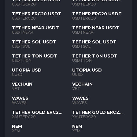
USDTBEP20
USDTBEP20
TETHER ERC20 USDT
TETHER ERC20 USDT
USDTERC20
USDTERC20
TETHER NEAR USDT
TETHER NEAR USDT
USDTNEAR
USDTNEAR
TETHER SOL USDT
TETHER SOL USDT
USDTSOL
USDTSOL
TETHER TON USDT
TETHER TON USDT
USDTTON
USDTTON
UTOPIA USD
UTOPIA USD
UUSD
UUSD
VECHAIN
VECHAIN
VET
VET
WAVES
WAVES
WAVES
WAVES
TETHER GOLD ERC20
TETHER GOLD ERC20
XAUT
XAUT
XAUTERC20
XAUTERC20
NEM
NEM
XEM
XEM