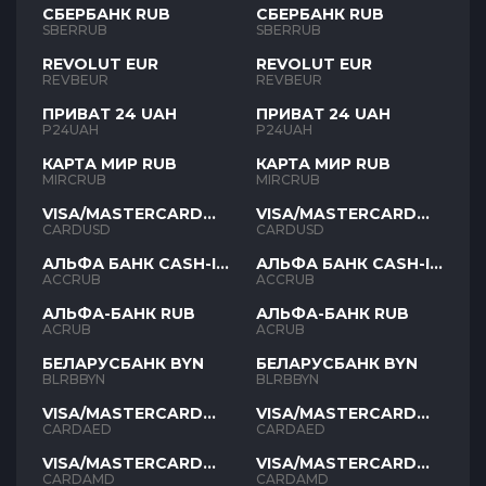
СБЕРБАНК RUB
СБЕРБАНК RUB
SBERRUB
SBERRUB
REVOLUT EUR
REVOLUT EUR
REVBEUR
REVBEUR
ПРИВАТ 24 UAH
ПРИВАТ 24 UAH
P24UAH
P24UAH
КАРТА МИР RUB
КАРТА МИР RUB
MIRCRUB
MIRCRUB
VISA/MASTERCARD
VISA/MASTERCARD
USD
USD
CARDUSD
CARDUSD
АЛЬФА БАНК CASH-IN
АЛЬФА БАНК CASH-IN
RUB
RUB
ACCRUB
ACCRUB
АЛЬФА-БАНК RUB
АЛЬФА-БАНК RUB
ACRUB
ACRUB
БЕЛАРУСБАНК BYN
БЕЛАРУСБАНК BYN
BLRBBYN
BLRBBYN
VISA/MASTERCARD
VISA/MASTERCARD
AED
AED
CARDAED
CARDAED
VISA/MASTERCARD
VISA/MASTERCARD
AMD
AMD
CARDAMD
CARDAMD