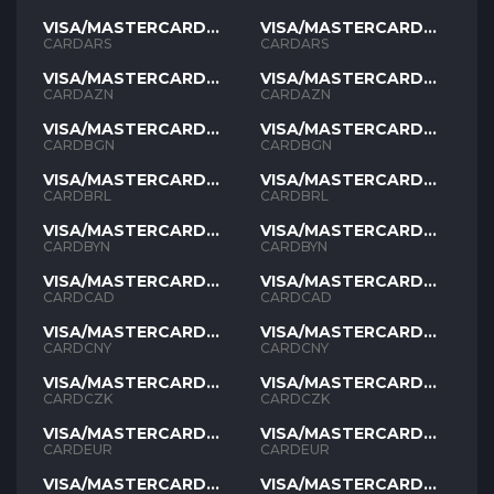
VISA/MASTERCARD
VISA/MASTERCARD
ARS
ARS
CARDARS
CARDARS
VISA/MASTERCARD
VISA/MASTERCARD
AZN
AZN
CARDAZN
CARDAZN
VISA/MASTERCARD
VISA/MASTERCARD
BGN
BGN
CARDBGN
CARDBGN
VISA/MASTERCARD
VISA/MASTERCARD
BRL
BRL
CARDBRL
CARDBRL
VISA/MASTERCARD
VISA/MASTERCARD
BYN
BYN
CARDBYN
CARDBYN
VISA/MASTERCARD
VISA/MASTERCARD
CAD
CAD
CARDCAD
CARDCAD
VISA/MASTERCARD
VISA/MASTERCARD
CNY
CNY
CARDCNY
CARDCNY
VISA/MASTERCARD
VISA/MASTERCARD
CZK
CZK
CARDCZK
CARDCZK
VISA/MASTERCARD
VISA/MASTERCARD
EUR
EUR
CARDEUR
CARDEUR
VISA/MASTERCARD
VISA/MASTERCARD