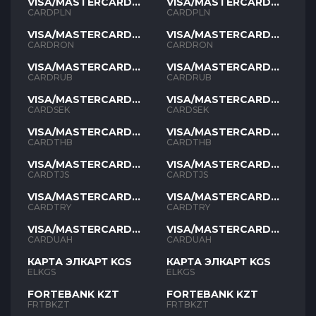
VISA/MASTERCARD
VISA/MASTERCARD
PLN
PLN
CARDPLN
CARDPLN
VISA/MASTERCARD
VISA/MASTERCARD
RON
RON
CARDRON
CARDRON
VISA/MASTERCARD
VISA/MASTERCARD
RUB
RUB
CARDRUB
CARDRUB
VISA/MASTERCARD
VISA/MASTERCARD
SEK
SEK
CARDSEK
CARDSEK
VISA/MASTERCARD
VISA/MASTERCARD
THB
THB
CARDTHB
CARDTHB
VISA/MASTERCARD
VISA/MASTERCARD
TJS
TJS
CARDTJS
CARDTJS
VISA/MASTERCARD
VISA/MASTERCARD
TYR
TYR
CARDTRY
CARDTRY
VISA/MASTERCARD
VISA/MASTERCARD
UAH
UAH
CARDUAH
CARDUAH
КАРТА ЭЛКАРТ KGS
КАРТА ЭЛКАРТ KGS
ELKGS
ELKGS
FORTEBANK KZT
FORTEBANK KZT
FRTBKZT
FRTBKZT