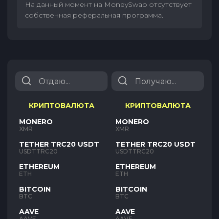
На данный момент на MoneySwap отсутствует
собственная реферальная программа.
КРИПТОВАЛЮТА
КРИПТОВАЛЮТА
MONERO
MONERO
XMR
XMR
TETHER TRC20 USDT
TETHER TRC20 USDT
USDTTRC20
USDTTRC20
ETHEREUM
ETHEREUM
ETH
ETH
BITCOIN
BITCOIN
BTC
BTC
AAVE
AAVE
AAVE
AAVE