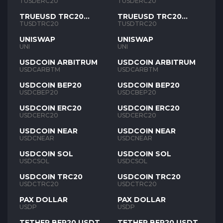
TUSD
TUSD
TUSDERC20
TUSDERC20
TRUEUSD TRC20
TRUEUSD TRC20
TUSD
TUSD
TUSDTRC20
TUSDTRC20
UNISWAP
UNISWAP
UNI
UNI
USDCOIN ARBITRUM
USDCOIN ARBITRUM
USDCARBTM
USDCARBTM
USDCOIN BEP20
USDCOIN BEP20
USDCBEP20
USDCBEP20
USDCOIN ERC20
USDCOIN ERC20
USDCERC20
USDCERC20
USDCOIN NEAR
USDCOIN NEAR
USDCNEAR
USDCNEAR
USDCOIN SOL
USDCOIN SOL
USDCSOL
USDCSOL
USDCOIN TRC20
USDCOIN TRC20
USDCTRC20
USDCTRC20
PAX DOLLAR
PAX DOLLAR
USDP
USDP
TETHER BEP20 USDT
TETHER BEP20 USDT