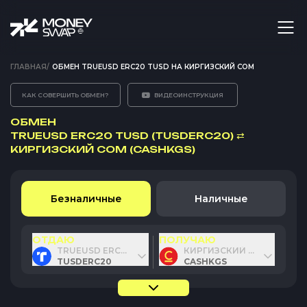
ГЛАВНАЯ
/
ОБМЕН TRUEUSD ERC20 TUSD НА КИРГИЗСКИЙ СОМ
КАК СОВЕРШИТЬ ОБМЕН?
ВИДЕОИНСТРУКЦИЯ
ОБМЕН
TRUEUSD ERC20 TUSD (TUSDERC20)
⇄
КИРГИЗСКИЙ СОМ (CASHKGS)
Безналичные
Наличные
ОТДАЮ
ПОЛУЧАЮ
TRUEUSD ERC20 TUSD
КИРГИЗСКИЙ СОМ
TUSDERC20
CASHKGS