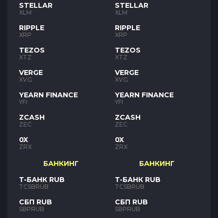
STELLAR
STELLAR
XLM
XLM
RIPPLE
RIPPLE
XRP
XRP
TEZOS
TEZOS
XTZ
XTZ
VERGE
VERGE
XVG
XVG
YEARN FINANCE
YEARN FINANCE
YFI
YFI
ZCASH
ZCASH
ZEC
ZEC
0X
0X
ZRX
ZRX
БАНКИНГ
БАНКИНГ
Т-БАНК RUB
Т-БАНК RUB
TCSBRUB
TCSBRUB
СБП RUB
СБП RUB
SBPRUB
SBPRUB