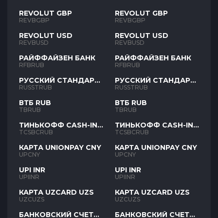
REVOLUT GBP
REVOLUT GBP
REVBGBP
REVBGBP
REVOLUT USD
REVOLUT USD
REVBUSD
REVBUSD
РАЙФФАЙЗЕН БАНК
РАЙФФАЙЗЕН БАНК
RFBRUB
RFBRUB
РУССКИЙ СТАНДАРТ
РУССКИЙ СТАНДАРТ
RUB
RUB
RUSSTRUB
RUSSTRUB
ВТБ RUB
ВТБ RUB
TBRUB
TBRUB
ТИНЬКОФФ CASH-IN
ТИНЬКОФФ CASH-IN
RUB
RUB
TCSBCRUB
TCSBCRUB
КАРТА UNIONPAY CNY
КАРТА UNIONPAY CNY
UPCNY
UPCNY
UPI INR
UPI INR
UPIINR
UPIINR
КАРТА UZCARD UZS
КАРТА UZCARD UZS
UZCUZS
UZCUZS
БАНКОВСКИЙ СЧЕТ
БАНКОВСКИЙ СЧЕТ