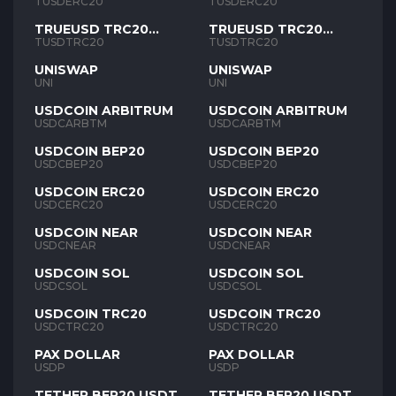
TUSD
TUSD
TUSDERC20
TUSDERC20
TRUEUSD TRC20
TRUEUSD TRC20
TUSD
TUSD
TUSDTRC20
TUSDTRC20
UNISWAP
UNISWAP
UNI
UNI
USDCOIN ARBITRUM
USDCOIN ARBITRUM
USDCARBTM
USDCARBTM
USDCOIN BEP20
USDCOIN BEP20
USDCBEP20
USDCBEP20
USDCOIN ERC20
USDCOIN ERC20
USDCERC20
USDCERC20
USDCOIN NEAR
USDCOIN NEAR
USDCNEAR
USDCNEAR
USDCOIN SOL
USDCOIN SOL
USDCSOL
USDCSOL
USDCOIN TRC20
USDCOIN TRC20
USDCTRC20
USDCTRC20
PAX DOLLAR
PAX DOLLAR
USDP
USDP
TETHER BEP20 USDT
TETHER BEP20 USDT