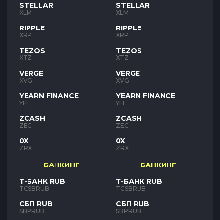
STELLAR
STELLAR
XLM
XLM
RIPPLE
RIPPLE
XRP
XRP
TEZOS
TEZOS
XTZ
XTZ
VERGE
VERGE
XVG
XVG
YEARN FINANCE
YEARN FINANCE
YFI
YFI
ZCASH
ZCASH
ZEC
ZEC
0X
0X
ZRX
ZRX
БАНКИНГ
БАНКИНГ
Т-БАНК RUB
Т-БАНК RUB
TCSBRUB
TCSBRUB
СБП RUB
СБП RUB
SBPRUB
SBPRUB