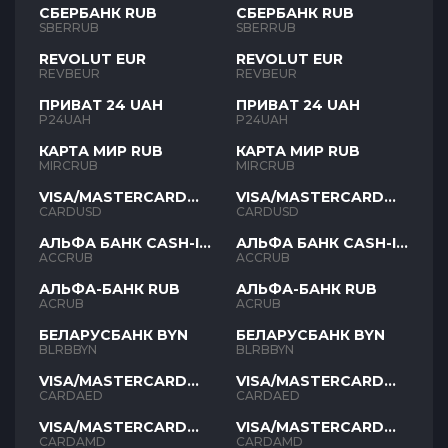
СБЕРБАНК RUB
СБЕРБАНК RUB
SBERRUB
SBERRUB
REVOLUT EUR
REVOLUT EUR
REVBEUR
REVBEUR
ПРИВАТ 24 UAH
ПРИВАТ 24 UAH
P24UAH
P24UAH
КАРТА МИР RUB
КАРТА МИР RUB
MIRCRUB
MIRCRUB
VISA/MASTERCARD
VISA/MASTERCARD
USD
USD
CARDUSD
CARDUSD
АЛЬФА БАНК CASH-IN
АЛЬФА БАНК CASH-IN
RUB
RUB
ACCRUB
ACCRUB
АЛЬФА-БАНК RUB
АЛЬФА-БАНК RUB
ACRUB
ACRUB
БЕЛАРУСБАНК BYN
БЕЛАРУСБАНК BYN
BLRBBYN
BLRBBYN
VISA/MASTERCARD
VISA/MASTERCARD
AED
AED
CARDAED
CARDAED
VISA/MASTERCARD
VISA/MASTERCARD
AMD
AMD
CARDAMD
CARDAMD