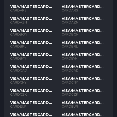
VISA/MASTERCARD
VISA/MASTERCARD
ARS
ARS
CARDARS
CARDARS
VISA/MASTERCARD
VISA/MASTERCARD
AZN
AZN
CARDAZN
CARDAZN
VISA/MASTERCARD
VISA/MASTERCARD
BGN
BGN
CARDBGN
CARDBGN
VISA/MASTERCARD
VISA/MASTERCARD
BRL
BRL
CARDBRL
CARDBRL
VISA/MASTERCARD
VISA/MASTERCARD
BYN
BYN
CARDBYN
CARDBYN
VISA/MASTERCARD
VISA/MASTERCARD
CAD
CAD
CARDCAD
CARDCAD
VISA/MASTERCARD
VISA/MASTERCARD
CNY
CNY
CARDCNY
CARDCNY
VISA/MASTERCARD
VISA/MASTERCARD
CZK
CZK
CARDCZK
CARDCZK
VISA/MASTERCARD
VISA/MASTERCARD
EUR
EUR
CARDEUR
CARDEUR
VISA/MASTERCARD
VISA/MASTERCARD