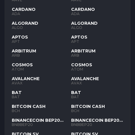
CARDANO
CARDANO
ADA
ADA
ALGORAND
ALGORAND
ALGO
ALGO
APTOS
APTOS
APT
APT
ARBITRUM
ARBITRUM
ARB
ARB
COSMOS
COSMOS
ATOM
ATOM
AVALANCHE
AVALANCHE
AVAX
AVAX
BAT
BAT
BAT
BAT
BITCOIN CASH
BITCOIN CASH
BCH
BCH
BINANCECOIN BEP20
BINANCECOIN BEP20
BNB
BNB
BNBBEP20
BNBBEP20
BITCOIN SV
BITCOIN SV