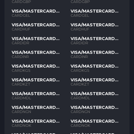
GBP
GBP
CARDGBP
CARDGBP
VISA/MASTERCARD
VISA/MASTERCARD
GEL
GEL
CARDGEL
CARDGEL
VISA/MASTERCARD
VISA/MASTERCARD
HUF
HUF
CARDHUF
CARDHUF
VISA/MASTERCARD
VISA/MASTERCARD
IDR
IDR
CARDIDR
CARDIDR
VISA/MASTERCARD
VISA/MASTERCARD
INR
INR
CARDINR
CARDINR
VISA/MASTERCARD
VISA/MASTERCARD
KGS
KGS
CARDKGS
CARDKGS
VISA/MASTERCARD
VISA/MASTERCARD
KZT
KZT
CARDKZT
CARDKZT
VISA/MASTERCARD
VISA/MASTERCARD
MDL
MDL
CARDMDL
CARDMDL
VISA/MASTERCARD
VISA/MASTERCARD
NGN
NGN
CARDNGN
CARDNGN
VISA/MASTERCARD
VISA/MASTERCARD
NOK
NOK
CARDNOK
CARDNOK