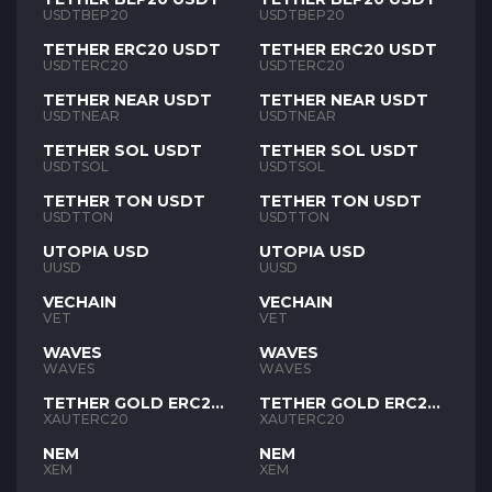
USDTBEP20
USDTBEP20
TETHER ERC20 USDT
TETHER ERC20 USDT
USDTERC20
USDTERC20
TETHER NEAR USDT
TETHER NEAR USDT
USDTNEAR
USDTNEAR
TETHER SOL USDT
TETHER SOL USDT
USDTSOL
USDTSOL
TETHER TON USDT
TETHER TON USDT
USDTTON
USDTTON
UTOPIA USD
UTOPIA USD
UUSD
UUSD
VECHAIN
VECHAIN
VET
VET
WAVES
WAVES
WAVES
WAVES
TETHER GOLD ERC20
TETHER GOLD ERC20
XAUT
XAUT
XAUTERC20
XAUTERC20
NEM
NEM
XEM
XEM