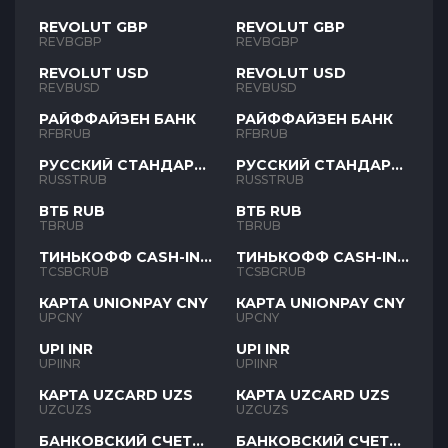
REVOLUT GBP
REVOLUT GBP
REVBGBP
REVBGBP
REVOLUT USD
REVOLUT USD
REVBUSD
REVBUSD
РАЙФФАЙЗЕН БАНК
РАЙФФАЙЗЕН БАНК
RFBRUB
RFBRUB
РУССКИЙ СТАНДАРТ
РУССКИЙ СТАНДАРТ
RUB
RUB
RUSSTRUB
RUSSTRUB
ВТБ RUB
ВТБ RUB
TBRUB
TBRUB
ТИНЬКОФФ CASH-IN
ТИНЬКОФФ CASH-IN
RUB
RUB
TCSBCRUB
TCSBCRUB
КАРТА UNIONPAY CNY
КАРТА UNIONPAY CNY
UPCNY
UPCNY
UPI INR
UPI INR
UPIINR
UPIINR
КАРТА UZCARD UZS
КАРТА UZCARD UZS
UZCUZS
UZCUZS
БАНКОВСКИЙ СЧЕТ
БАНКОВСКИЙ СЧЕТ