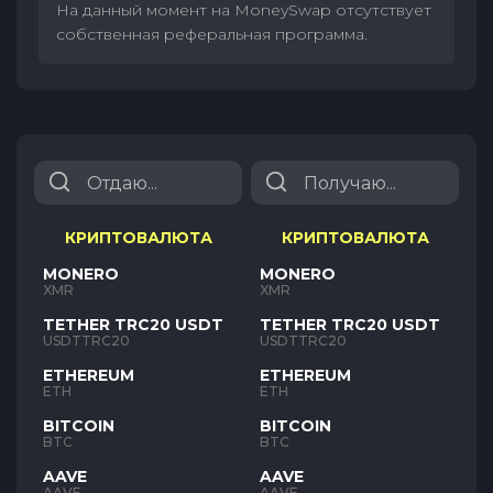
На данный момент на MoneySwap отсутствует
собственная реферальная программа.
КРИПТОВАЛЮТА
КРИПТОВАЛЮТА
MONERO
MONERO
XMR
XMR
TETHER TRC20 USDT
TETHER TRC20 USDT
USDTTRC20
USDTTRC20
ETHEREUM
ETHEREUM
ETH
ETH
BITCOIN
BITCOIN
BTC
BTC
AAVE
AAVE
AAVE
AAVE