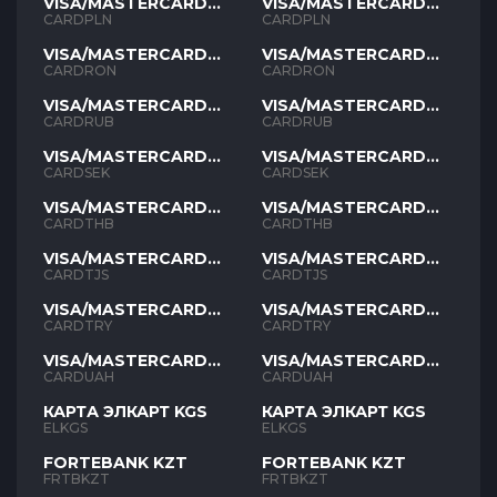
VISA/MASTERCARD
VISA/MASTERCARD
PLN
PLN
CARDPLN
CARDPLN
VISA/MASTERCARD
VISA/MASTERCARD
RON
RON
CARDRON
CARDRON
VISA/MASTERCARD
VISA/MASTERCARD
RUB
RUB
CARDRUB
CARDRUB
VISA/MASTERCARD
VISA/MASTERCARD
SEK
SEK
CARDSEK
CARDSEK
VISA/MASTERCARD
VISA/MASTERCARD
THB
THB
CARDTHB
CARDTHB
VISA/MASTERCARD
VISA/MASTERCARD
TJS
TJS
CARDTJS
CARDTJS
VISA/MASTERCARD
VISA/MASTERCARD
TYR
TYR
CARDTRY
CARDTRY
VISA/MASTERCARD
VISA/MASTERCARD
UAH
UAH
CARDUAH
CARDUAH
КАРТА ЭЛКАРТ KGS
КАРТА ЭЛКАРТ KGS
ELKGS
ELKGS
FORTEBANK KZT
FORTEBANK KZT
FRTBKZT
FRTBKZT