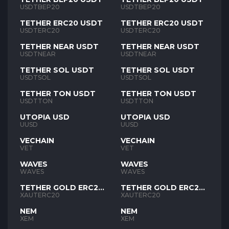
USDTBEP20
USDTBEP20
TETHER ERC20 USDT
TETHER ERC20 USDT
USDTERC20
USDTERC20
TETHER NEAR USDT
TETHER NEAR USDT
USDTNEAR
USDTNEAR
TETHER SOL USDT
TETHER SOL USDT
USDTSOL
USDTSOL
TETHER TON USDT
TETHER TON USDT
USDTTON
USDTTON
UTOPIA USD
UTOPIA USD
UUSD
UUSD
VECHAIN
VECHAIN
VET
VET
WAVES
WAVES
WAVES
WAVES
TETHER GOLD ERC20
TETHER GOLD ERC20
XAUT
XAUT
XAUTERC20
XAUTERC20
NEM
NEM
XEM
XEM