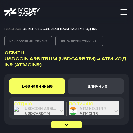
ГЛАВНАЯ
/
ОБМЕН USDCOIN ARBITRUM НА ATM КОД INR
КАК СОВЕРШИТЬ ОБМЕН?
ВИДЕОИНСТРУКЦИЯ
ОБМЕН
USDCOIN ARBITRUM (USDCARBTM)
⇄
ATM КОД
INR (ATMCINR)
Безналичные
Наличные
ОТДАЮ
ПОЛУЧАЮ
USDCOIN ARBITRUM
ATM КОД INR
USDCARBTM
ATMCINR