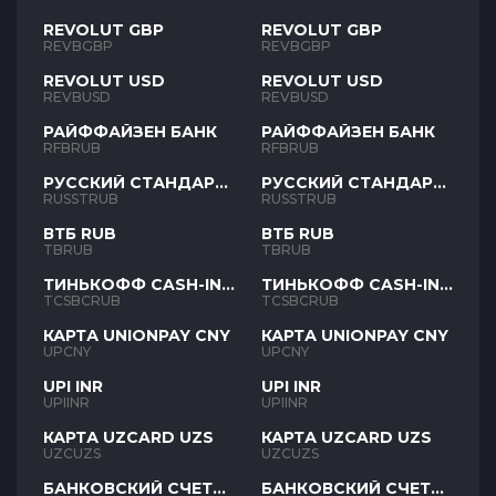
REVOLUT GBP
REVOLUT GBP
REVBGBP
REVBGBP
REVOLUT USD
REVOLUT USD
REVBUSD
REVBUSD
РАЙФФАЙЗЕН БАНК
РАЙФФАЙЗЕН БАНК
RFBRUB
RFBRUB
РУССКИЙ СТАНДАРТ
РУССКИЙ СТАНДАРТ
RUB
RUB
RUSSTRUB
RUSSTRUB
ВТБ RUB
ВТБ RUB
TBRUB
TBRUB
ТИНЬКОФФ CASH-IN
ТИНЬКОФФ CASH-IN
RUB
RUB
TCSBCRUB
TCSBCRUB
КАРТА UNIONPAY CNY
КАРТА UNIONPAY CNY
UPCNY
UPCNY
UPI INR
UPI INR
UPIINR
UPIINR
КАРТА UZCARD UZS
КАРТА UZCARD UZS
UZCUZS
UZCUZS
БАНКОВСКИЙ СЧЕТ
БАНКОВСКИЙ СЧЕТ