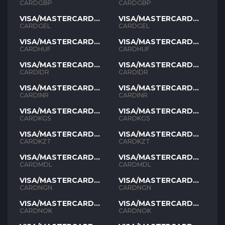
GBP
GBP
CARDGBP
CARDGBP
VISA/MASTERCARD
VISA/MASTERCARD
GEL
GEL
CARDGEL
CARDGEL
VISA/MASTERCARD
VISA/MASTERCARD
HUF
HUF
CARDHUF
CARDHUF
VISA/MASTERCARD
VISA/MASTERCARD
IDR
IDR
CARDIDR
CARDIDR
VISA/MASTERCARD
VISA/MASTERCARD
INR
INR
CARDINR
CARDINR
VISA/MASTERCARD
VISA/MASTERCARD
KGS
KGS
CARDKGS
CARDKGS
VISA/MASTERCARD
VISA/MASTERCARD
KZT
KZT
CARDKZT
CARDKZT
VISA/MASTERCARD
VISA/MASTERCARD
MDL
MDL
CARDMDL
CARDMDL
VISA/MASTERCARD
VISA/MASTERCARD
NGN
NGN
CARDNGN
CARDNGN
VISA/MASTERCARD
VISA/MASTERCARD
NOK
NOK
CARDNOK
CARDNOK