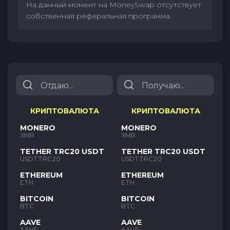
На данный момент на MoneySwap отсутствует
собственная реферальная программа.
КРИПТОВАЛЮТА
КРИПТОВАЛЮТА
MONERO
MONERO
XMR
XMR
TETHER TRC20 USDT
TETHER TRC20 USDT
USDTTRC20
USDTTRC20
ETHEREUM
ETHEREUM
ETH
ETH
BITCOIN
BITCOIN
BTC
BTC
AAVE
AAVE
AAVE
AAVE