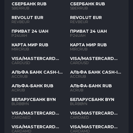
СБЕРБАНК RUB
СБЕРБАНК RUB
SBERRUB
SBERRUB
REVOLUT EUR
REVOLUT EUR
REVBEUR
REVBEUR
ПРИВАТ 24 UAH
ПРИВАТ 24 UAH
P24UAH
P24UAH
КАРТА МИР RUB
КАРТА МИР RUB
MIRCRUB
MIRCRUB
VISA/MASTERCARD
VISA/MASTERCARD
USD
USD
CARDUSD
CARDUSD
АЛЬФА БАНК CASH-IN
АЛЬФА БАНК CASH-IN
RUB
RUB
ACCRUB
ACCRUB
АЛЬФА-БАНК RUB
АЛЬФА-БАНК RUB
ACRUB
ACRUB
БЕЛАРУСБАНК BYN
БЕЛАРУСБАНК BYN
BLRBBYN
BLRBBYN
VISA/MASTERCARD
VISA/MASTERCARD
AED
AED
CARDAED
CARDAED
VISA/MASTERCARD
VISA/MASTERCARD
AMD
AMD
CARDAMD
CARDAMD