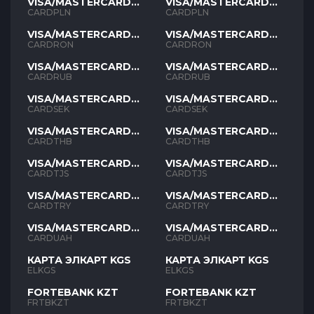
VISA/MASTERCARD
VISA/MASTERCARD
PLN
PLN
CARDPLN
CARDPLN
VISA/MASTERCARD
VISA/MASTERCARD
RON
RON
CARDRON
CARDRON
VISA/MASTERCARD
VISA/MASTERCARD
RUB
RUB
CARDRUB
CARDRUB
VISA/MASTERCARD
VISA/MASTERCARD
SEK
SEK
CARDSEK
CARDSEK
VISA/MASTERCARD
VISA/MASTERCARD
THB
THB
CARDTHB
CARDTHB
VISA/MASTERCARD
VISA/MASTERCARD
TJS
TJS
CARDTJS
CARDTJS
VISA/MASTERCARD
VISA/MASTERCARD
TYR
TYR
CARDTRY
CARDTRY
VISA/MASTERCARD
VISA/MASTERCARD
UAH
UAH
CARDUAH
CARDUAH
КАРТА ЭЛКАРТ KGS
КАРТА ЭЛКАРТ KGS
ELKGS
ELKGS
FORTEBANK KZT
FORTEBANK KZT
FRTBKZT
FRTBKZT