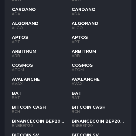
CARDANO
CARDANO
ADA
ADA
ALGORAND
ALGORAND
ALGO
ALGO
APTOS
APTOS
APT
APT
ARBITRUM
ARBITRUM
ARB
ARB
COSMOS
COSMOS
ATOM
ATOM
AVALANCHE
AVALANCHE
AVAX
AVAX
BAT
BAT
BAT
BAT
BITCOIN CASH
BITCOIN CASH
BCH
BCH
BINANCECOIN BEP20
BINANCECOIN BEP20
BNB
BNB
BNBBEP20
BNBBEP20
BITCOIN SV
BITCOIN SV