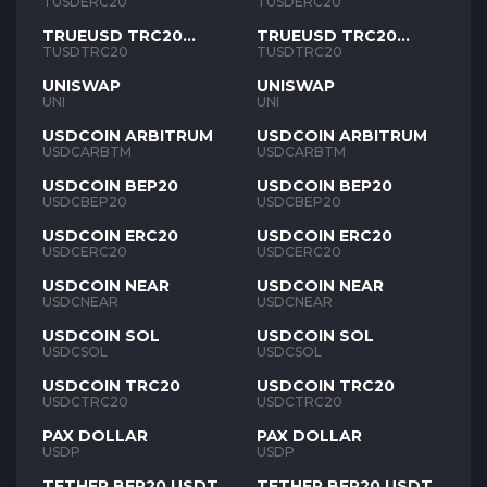
TUSD
TUSD
TUSDERC20
TUSDERC20
TRUEUSD TRC20
TRUEUSD TRC20
TUSD
TUSD
TUSDTRC20
TUSDTRC20
UNISWAP
UNISWAP
UNI
UNI
USDCOIN ARBITRUM
USDCOIN ARBITRUM
USDCARBTM
USDCARBTM
USDCOIN BEP20
USDCOIN BEP20
USDCBEP20
USDCBEP20
USDCOIN ERC20
USDCOIN ERC20
USDCERC20
USDCERC20
USDCOIN NEAR
USDCOIN NEAR
USDCNEAR
USDCNEAR
USDCOIN SOL
USDCOIN SOL
USDCSOL
USDCSOL
USDCOIN TRC20
USDCOIN TRC20
USDCTRC20
USDCTRC20
PAX DOLLAR
PAX DOLLAR
USDP
USDP
TETHER BEP20 USDT
TETHER BEP20 USDT