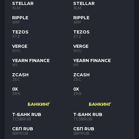
STELLAR
STELLAR
XLM
XLM
RIPPLE
RIPPLE
XRP
XRP
TEZOS
TEZOS
XTZ
XTZ
VERGE
VERGE
XVG
XVG
YEARN FINANCE
YEARN FINANCE
YFI
YFI
ZCASH
ZCASH
ZEC
ZEC
0X
0X
ZRX
ZRX
БАНКИНГ
БАНКИНГ
Т-БАНК RUB
Т-БАНК RUB
TCSBRUB
TCSBRUB
СБП RUB
СБП RUB
SBPRUB
SBPRUB