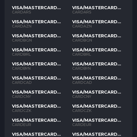
VISA/MASTERCARD
VISA/MASTERCARD
ARS
ARS
CARDARS
CARDARS
VISA/MASTERCARD
VISA/MASTERCARD
AZN
AZN
CARDAZN
CARDAZN
VISA/MASTERCARD
VISA/MASTERCARD
BGN
BGN
CARDBGN
CARDBGN
VISA/MASTERCARD
VISA/MASTERCARD
BRL
BRL
CARDBRL
CARDBRL
VISA/MASTERCARD
VISA/MASTERCARD
BYN
BYN
CARDBYN
CARDBYN
VISA/MASTERCARD
VISA/MASTERCARD
CAD
CAD
CARDCAD
CARDCAD
VISA/MASTERCARD
VISA/MASTERCARD
CNY
CNY
CARDCNY
CARDCNY
VISA/MASTERCARD
VISA/MASTERCARD
CZK
CZK
CARDCZK
CARDCZK
VISA/MASTERCARD
VISA/MASTERCARD
EUR
EUR
CARDEUR
CARDEUR
VISA/MASTERCARD
VISA/MASTERCARD