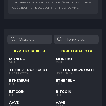
На данный момент на MoneySwap отсутствует
собственная реферальная программа.
КРИПТОВАЛЮТА
КРИПТОВАЛЮТА
MONERO
MONERO
XMR
XMR
TETHER TRC20 USDT
TETHER TRC20 USDT
USDTTRC20
USDTTRC20
ETHEREUM
ETHEREUM
ETH
ETH
BITCOIN
BITCOIN
BTC
BTC
AAVE
AAVE
AAVE
AAVE