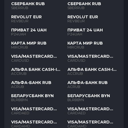
СБЕРБАНК RUB
СБЕРБАНК RUB
SBERRUB
SBERRUB
REVOLUT EUR
REVOLUT EUR
REVBEUR
REVBEUR
ПРИВАТ 24 UAH
ПРИВАТ 24 UAH
P24UAH
P24UAH
КАРТА МИР RUB
КАРТА МИР RUB
MIRCRUB
MIRCRUB
VISA/MASTERCARD
VISA/MASTERCARD
USD
USD
CARDUSD
CARDUSD
АЛЬФА БАНК CASH-IN
АЛЬФА БАНК CASH-IN
RUB
RUB
ACCRUB
ACCRUB
АЛЬФА-БАНК RUB
АЛЬФА-БАНК RUB
ACRUB
ACRUB
БЕЛАРУСБАНК BYN
БЕЛАРУСБАНК BYN
BLRBBYN
BLRBBYN
VISA/MASTERCARD
VISA/MASTERCARD
AED
AED
CARDAED
CARDAED
VISA/MASTERCARD
VISA/MASTERCARD
AMD
AMD
CARDAMD
CARDAMD