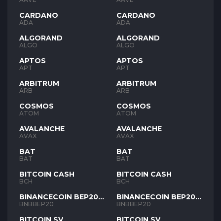
CARDANO
CARDANO
ADA
ADA
ALGORAND
ALGORAND
ALGO
ALGO
APTOS
APTOS
APT
APT
ARBITRUM
ARBITRUM
ARB
ARB
COSMOS
COSMOS
ATOM
ATOM
AVALANCHE
AVALANCHE
AVAX
AVAX
BAT
BAT
BAT
BAT
BITCOIN CASH
BITCOIN CASH
BCH
BCH
BINANCECOIN BEP20
BINANCECOIN BEP20
BNB
BNB
BNBBEP20
BNBBEP20
BITCOIN SV
BITCOIN SV