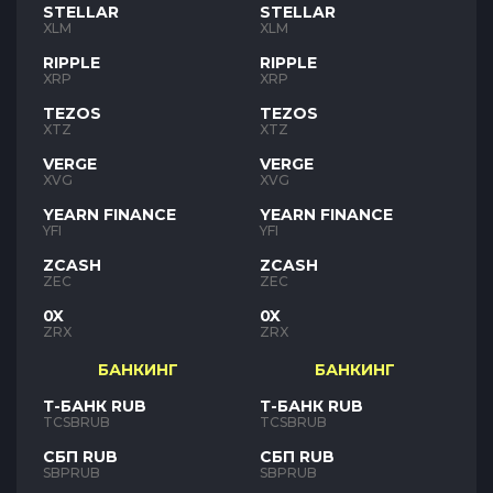
STELLAR
STELLAR
XLM
XLM
RIPPLE
RIPPLE
XRP
XRP
TEZOS
TEZOS
XTZ
XTZ
VERGE
VERGE
XVG
XVG
YEARN FINANCE
YEARN FINANCE
YFI
YFI
ZCASH
ZCASH
ZEC
ZEC
0X
0X
ZRX
ZRX
БАНКИНГ
БАНКИНГ
Т-БАНК RUB
Т-БАНК RUB
TCSBRUB
TCSBRUB
СБП RUB
СБП RUB
SBPRUB
SBPRUB