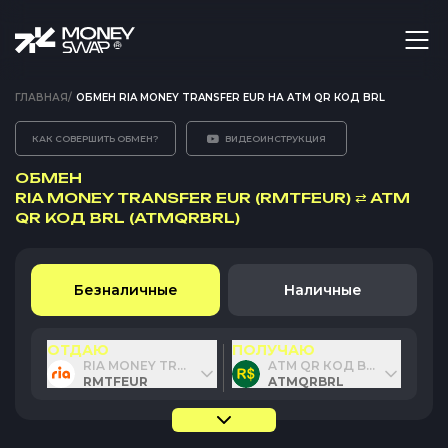
ГЛАВНАЯ
/
ОБМЕН RIA MONEY TRANSFER EUR НА ATM QR КОД BRL
КАК СОВЕРШИТЬ ОБМЕН?
ВИДЕОИНСТРУКЦИЯ
ОБМЕН
RIA MONEY TRANSFER EUR (RMTFEUR)
⇄
ATM
QR КОД BRL (ATMQRBRL)
Безналичные
Наличные
ОТДАЮ
ПОЛУЧАЮ
RIA MONEY TRANSFER EUR
ATM QR КОД BRL
RMTFEUR
ATMQRBRL