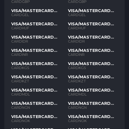
GBP
GBP
CARDGBP
CARDGBP
VISA/MASTERCARD
VISA/MASTERCARD
GEL
GEL
CARDGEL
CARDGEL
VISA/MASTERCARD
VISA/MASTERCARD
HUF
HUF
CARDHUF
CARDHUF
VISA/MASTERCARD
VISA/MASTERCARD
IDR
IDR
CARDIDR
CARDIDR
VISA/MASTERCARD
VISA/MASTERCARD
INR
INR
CARDINR
CARDINR
VISA/MASTERCARD
VISA/MASTERCARD
KGS
KGS
CARDKGS
CARDKGS
VISA/MASTERCARD
VISA/MASTERCARD
KZT
KZT
CARDKZT
CARDKZT
VISA/MASTERCARD
VISA/MASTERCARD
MDL
MDL
CARDMDL
CARDMDL
VISA/MASTERCARD
VISA/MASTERCARD
NGN
NGN
CARDNGN
CARDNGN
VISA/MASTERCARD
VISA/MASTERCARD
NOK
NOK
CARDNOK
CARDNOK