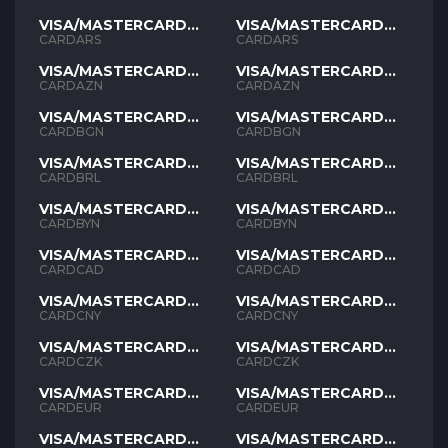
VISA/MASTERCARD
VISA/MASTERCARD
ARS
ARS
CARDARS
CARDARS
VISA/MASTERCARD
VISA/MASTERCARD
AZN
AZN
CARDAZN
CARDAZN
VISA/MASTERCARD
VISA/MASTERCARD
BGN
BGN
CARDBGN
CARDBGN
VISA/MASTERCARD
VISA/MASTERCARD
BRL
BRL
CARDBRL
CARDBRL
VISA/MASTERCARD
VISA/MASTERCARD
BYN
BYN
CARDBYN
CARDBYN
VISA/MASTERCARD
VISA/MASTERCARD
CAD
CAD
CARDCAD
CARDCAD
VISA/MASTERCARD
VISA/MASTERCARD
CNY
CNY
CARDCNY
CARDCNY
VISA/MASTERCARD
VISA/MASTERCARD
CZK
CZK
CARDCZK
CARDCZK
VISA/MASTERCARD
VISA/MASTERCARD
EUR
EUR
CARDEUR
CARDEUR
VISA/MASTERCARD
VISA/MASTERCARD