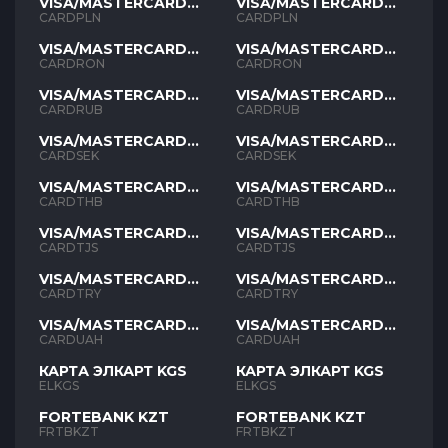
VISA/MASTERCARD
VISA/MASTERCARD
PLN
PLN
CARDPLN
CARDPLN
VISA/MASTERCARD
VISA/MASTERCARD
RON
RON
CARDRON
CARDRON
VISA/MASTERCARD
VISA/MASTERCARD
RUB
RUB
CARDRUB
CARDRUB
VISA/MASTERCARD
VISA/MASTERCARD
SEK
SEK
CARDSEK
CARDSEK
VISA/MASTERCARD
VISA/MASTERCARD
THB
THB
CARDTHB
CARDTHB
VISA/MASTERCARD
VISA/MASTERCARD
TJS
TJS
CARDTJS
CARDTJS
VISA/MASTERCARD
VISA/MASTERCARD
TYR
TYR
CARDTRY
CARDTRY
VISA/MASTERCARD
VISA/MASTERCARD
UAH
UAH
CARDUAH
CARDUAH
КАРТА ЭЛКАРТ KGS
КАРТА ЭЛКАРТ KGS
ELKGS
ELKGS
FORTEBANK KZT
FORTEBANK KZT
FRTBKZT
FRTBKZT