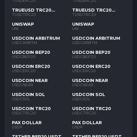
TUSD
TUSD
TUSDERC20
TUSDERC20
TRUEUSD TRC20
TRUEUSD TRC20
TUSD
TUSD
TUSDTRC20
TUSDTRC20
UNISWAP
UNISWAP
UNI
UNI
USDCOIN ARBITRUM
USDCOIN ARBITRUM
USDCARBTM
USDCARBTM
USDCOIN BEP20
USDCOIN BEP20
USDCBEP20
USDCBEP20
USDCOIN ERC20
USDCOIN ERC20
USDCERC20
USDCERC20
USDCOIN NEAR
USDCOIN NEAR
USDCNEAR
USDCNEAR
USDCOIN SOL
USDCOIN SOL
USDCSOL
USDCSOL
USDCOIN TRC20
USDCOIN TRC20
USDCTRC20
USDCTRC20
PAX DOLLAR
PAX DOLLAR
USDP
USDP
TETHER BEP20 USDT
TETHER BEP20 USDT