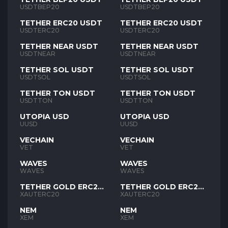
USDTBEP20
USDTBEP20
TETHER ERC20 USDT
TETHER ERC20 USDT
USDTERC20
USDTERC20
TETHER NEAR USDT
TETHER NEAR USDT
USDTNEAR
USDTNEAR
TETHER SOL USDT
TETHER SOL USDT
USDTSOL
USDTSOL
TETHER TON USDT
TETHER TON USDT
USDTTON
USDTTON
UTOPIA USD
UTOPIA USD
UUSD
UUSD
VECHAIN
VECHAIN
VET
VET
WAVES
WAVES
WAVES
WAVES
TETHER GOLD ERC20
TETHER GOLD ERC20
XAUT
XAUT
XAUTERC20
XAUTERC20
NEM
NEM
XEM
XEM