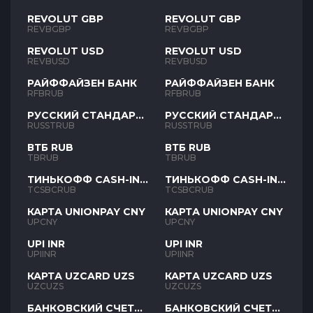
REVOLUT GBP
REVOLUT GBP
REVBGBP
REVBGBP
REVOLUT USD
REVOLUT USD
REVBUSD
REVBUSD
РАЙФФАЙЗЕН БАНК
РАЙФФАЙЗЕН БАНК
RFBRUB
RFBRUB
РУССКИЙ СТАНДАРТ
РУССКИЙ СТАНДАРТ
RUB
RUB
RUSSTRUB
RUSSTRUB
ВТБ RUB
ВТБ RUB
TBRUB
TBRUB
ТИНЬКОФФ CASH-IN
ТИНЬКОФФ CASH-IN
RUB
RUB
TCSBCRUB
TCSBCRUB
КАРТА UNIONPAY CNY
КАРТА UNIONPAY CNY
UPCNY
UPCNY
UPI INR
UPI INR
UPIINR
UPIINR
КАРТА UZCARD UZS
КАРТА UZCARD UZS
UZCUZS
UZCUZS
БАНКОВСКИЙ СЧЕТ
БАНКОВСКИЙ СЧЕТ