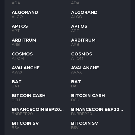
ADA
ADA
ALGORAND
ALGORAND
ALGO
ALGO
APTOS
APTOS
APT
APT
ARBITRUM
ARBITRUM
ARB
ARB
COSMOS
COSMOS
ATOM
ATOM
AVALANCHE
AVALANCHE
AVAX
AVAX
BAT
BAT
BAT
BAT
BITCOIN CASH
BITCOIN CASH
BCH
BCH
BINANCECOIN BEP20
BINANCECOIN BEP20
BNB
BNB
BNBBEP20
BNBBEP20
BITCOIN SV
BITCOIN SV
BSV
BSV