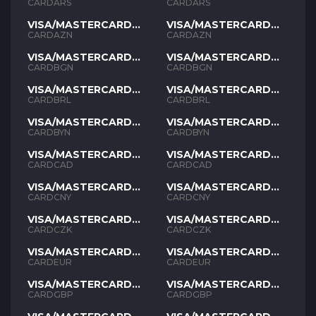
ARS
ARS
CARDARS
CARDARS
VISA/MASTERCARD
VISA/MASTERCARD
AZN
AZN
CARDAZN
CARDAZN
VISA/MASTERCARD
VISA/MASTERCARD
BGN
BGN
CARDBGN
CARDBGN
VISA/MASTERCARD
VISA/MASTERCARD
BRL
BRL
CARDBRL
CARDBRL
VISA/MASTERCARD
VISA/MASTERCARD
BYN
BYN
CARDBYN
CARDBYN
VISA/MASTERCARD
VISA/MASTERCARD
CAD
CAD
CARDCAD
CARDCAD
VISA/MASTERCARD
VISA/MASTERCARD
CNY
CNY
CARDCNY
CARDCNY
VISA/MASTERCARD
VISA/MASTERCARD
CZK
CZK
CARDCZK
CARDCZK
VISA/MASTERCARD
VISA/MASTERCARD
EUR
EUR
CARDEUR
CARDEUR
VISA/MASTERCARD
VISA/MASTERCARD
GBP
GBP
CARDGBP
CARDGBP