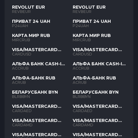
REVOLUT EUR
REVOLUT EUR
REVBEUR
REVBEUR
ПРИВАТ 24 UAH
ПРИВАТ 24 UAH
P24UAH
P24UAH
КАРТА МИР RUB
КАРТА МИР RUB
MIRCRUB
MIRCRUB
VISA/MASTERCARD
VISA/MASTERCARD
USD
USD
CARDUSD
CARDUSD
АЛЬФА БАНК CASH-IN
АЛЬФА БАНК CASH-IN
RUB
RUB
ACCRUB
ACCRUB
АЛЬФА-БАНК RUB
АЛЬФА-БАНК RUB
ACRUB
ACRUB
БЕЛАРУСБАНК BYN
БЕЛАРУСБАНК BYN
BLRBBYN
BLRBBYN
VISA/MASTERCARD
VISA/MASTERCARD
AED
AED
CARDAED
CARDAED
VISA/MASTERCARD
VISA/MASTERCARD
AMD
AMD
CARDAMD
CARDAMD
VISA/MASTERCARD
VISA/MASTERCARD