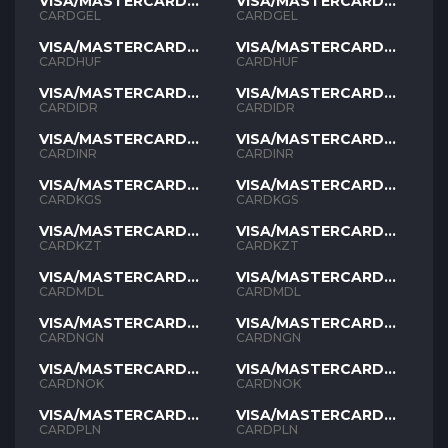
VISA/MASTERCARD
VISA/MASTERCARD
GEL
GEL
CARDGEL
CARDGEL
VISA/MASTERCARD
VISA/MASTERCARD
HUF
HUF
CARDHUF
CARDHUF
VISA/MASTERCARD
VISA/MASTERCARD
IDR
IDR
CARDIDR
CARDIDR
VISA/MASTERCARD
VISA/MASTERCARD
INR
INR
CARDINR
CARDINR
VISA/MASTERCARD
VISA/MASTERCARD
KGS
KGS
CARDKGS
CARDKGS
VISA/MASTERCARD
VISA/MASTERCARD
KZT
KZT
CARDKZT
CARDKZT
VISA/MASTERCARD
VISA/MASTERCARD
MDL
MDL
CARDMDL
CARDMDL
VISA/MASTERCARD
VISA/MASTERCARD
NGN
NGN
CARDNGN
CARDNGN
VISA/MASTERCARD
VISA/MASTERCARD
NOK
NOK
CARDNOK
CARDNOK
VISA/MASTERCARD
VISA/MASTERCARD
PLN
PLN
CARDPLN
CARDPLN