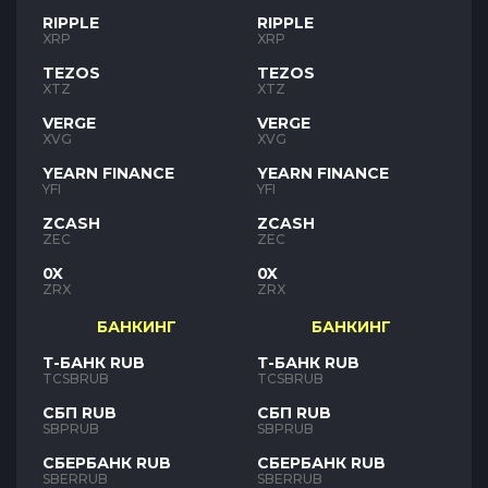
RIPPLE
RIPPLE
XRP
XRP
TEZOS
TEZOS
XTZ
XTZ
VERGE
VERGE
XVG
XVG
YEARN FINANCE
YEARN FINANCE
YFI
YFI
ZCASH
ZCASH
ZEC
ZEC
0X
0X
ZRX
ZRX
БАНКИНГ
БАНКИНГ
Т-БАНК RUB
Т-БАНК RUB
TCSBRUB
TCSBRUB
СБП RUB
СБП RUB
SBPRUB
SBPRUB
СБЕРБАНК RUB
СБЕРБАНК RUB
SBERRUB
SBERRUB