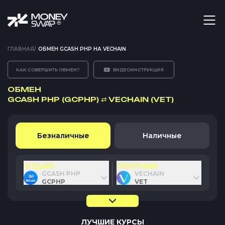
ГЛАВНАЯ
/
ОБМЕН GCASH PHP НА VECHAIN
КАК СОВЕРШИТЬ ОБМЕН?
ВИДЕОИНСТРУКЦИЯ
ОБМЕН
GCASH PHP (GCPHP)
⇄
VECHAIN (VET)
Безналичные
Наличные
ОТДАЮ
ПОЛУЧАЮ
GCASH PHP
VECHAIN
GCPHP
VET
ЛУЧШИЕ КУРСЫ