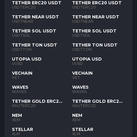
TETHER ERC20 USDT
TETHER ERC20 USDT
USDTERC20
USDTERC20
TETHER NEAR USDT
TETHER NEAR USDT
USDTNEAR
USDTNEAR
TETHER SOL USDT
TETHER SOL USDT
USDTSOL
USDTSOL
TETHER TON USDT
TETHER TON USDT
USDTTON
USDTTON
UTOPIA USD
UTOPIA USD
UUSD
UUSD
VECHAIN
VECHAIN
VET
VET
WAVES
WAVES
WAVES
WAVES
TETHER GOLD ERC20
TETHER GOLD ERC20
XAUT
XAUT
XAUTERC20
XAUTERC20
NEM
NEM
XEM
XEM
STELLAR
STELLAR
XLM
XLM