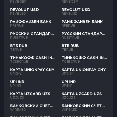
REVBGBP
REVBGBP
REVOLUT USD
REVOLUT USD
REVBUSD
REVBUSD
РАЙФФАЙЗЕН БАНК
РАЙФФАЙЗЕН БАНК
RFBRUB
RFBRUB
РУССКИЙ СТАНДАРТ
РУССКИЙ СТАНДАРТ
RUB
RUB
RUSSTRUB
RUSSTRUB
ВТБ RUB
ВТБ RUB
TBRUB
TBRUB
ТИНЬКОФФ CASH-IN
ТИНЬКОФФ CASH-IN
RUB
RUB
TCSBCRUB
TCSBCRUB
КАРТА UNIONPAY CNY
КАРТА UNIONPAY CNY
UPCNY
UPCNY
UPI INR
UPI INR
UPIINR
UPIINR
КАРТА UZCARD UZS
КАРТА UZCARD UZS
UZCUZS
UZCUZS
БАНКОВСКИЙ СЧЕТ
БАНКОВСКИЙ СЧЕТ
AED
AED
WIREAED
WIREAED