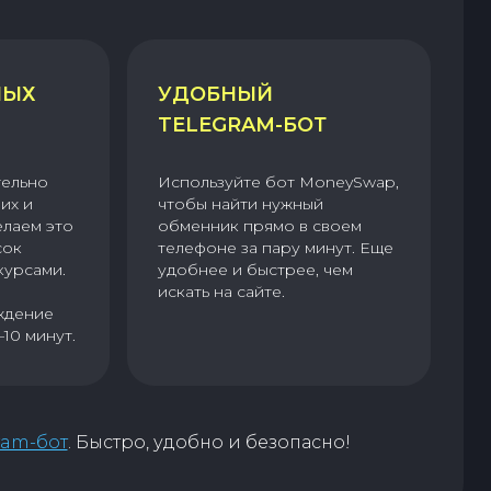
НЫХ
УДОБНЫЙ
TELEGRAM-БОТ
тельно
Используйте бот MoneySwap,
их и
чтобы найти нужный
елаем это
обменник прямо в своем
сок
телефоне за пару минут. Еще
курсами.
удобнее и быстрее, чем
искать на сайте.
ждение
–10 минут.
ram-бот
. Быстро, удобно и безопасно!