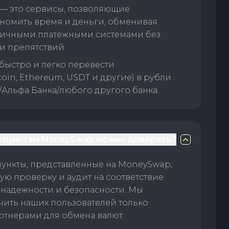
— это сервисы, позволяющие
номить время и деньги, обменивая
личными платежными системами без
и препятствий.
быстро и легко перевести
oin, Ethereum, USDT и другие) в рубли
/Альфа Банка/любого другого банка.
 пунктам MoneySwap можно доверять?
пункты, представленные на MoneySwap,
ую проверку и аудит на соответствие
 надежности и безопасности. Мы
чить наших пользователей только
тнерами для обмена валют.