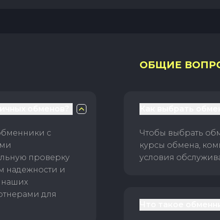
ОБЩИЕ ВОПР
личных обменов?
Как выбрать обме
обменники с
Чтобы выбрать об
ами
курсы обмена, ком
ельную проверку
условия обслужив
ам надежности и
 наших
ртнерами для
Что такое обменн