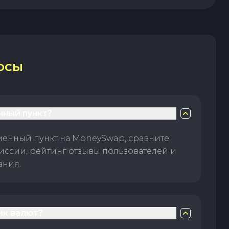
ОСЫ
нный пункт?
менный пункт на MoneySwap, сравните
иссии, рейтинг отзывы пользователей и
ания.
ик валют?