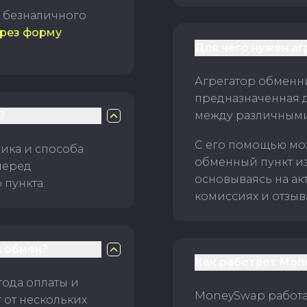
б безналичного
рез форму
Для чего нужен а
Агрегатор обменни
предназначенная 
?
между различным
С его помощью мо
ика и способа
обменный пункт и
перед
основываясь на ак
пункта.
комиссиях и отзыв
 обмен?
Как работает Mon
тода оплаты и
MoneySwap работае
 от нескольких