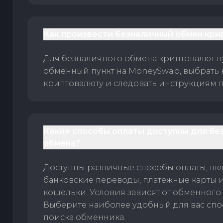
Как произвести безналичный обмен кри
Для безналичного обмена криптовалют 
обменный пункт на MoneySwap, выбрать
криптовалюту и следовать инструкциям п
Какие способы оплаты доступны для бе
обмена?
Доступны различные способы оплаты, вк
банковские переводы, платежные карты 
кошельки. Условия зависят от обменного 
Выберите наиболее удобный для вас спос
поиска обменника.