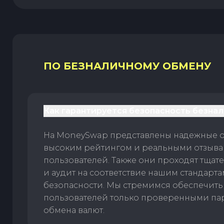
ПО БЕЗНАЛИЧНОМУ ОБМЕНУ
Как гарантируется безопасность безна
На MoneySwap представлены надежные 
высоким рейтингом и реальными отзыв
пользователей. Также они проходят тщат
и аудит на соответствие нашим стандарт
безопасности. Мы стремимся обеспечить
пользователей только проверенными па
обмена валют.