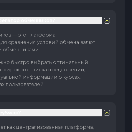
грегатор обменников?
ков — это платформа,
для сравнения условий обмена валют
и обменниками.
жно быстро выбрать оптимальный
з широкого списка предложений,
туальной информации о курсах,
ах пользователей.
eySwap?
т как централизованная платформа,