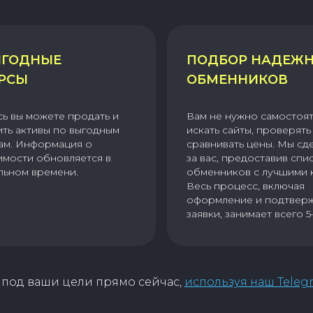
ГОДНЫЕ
ПОДБОР НАДЕЖ
РСЫ
ОБМЕННИКОВ
сь вы можете продать и
Вам не нужно самостоя
ить активы по выгодным
искать сайты, проверять 
ам. Информация о
сравнивать цены. Мы сд
имости обновляется в
за вас, предоставив спи
льном времени.
обменников с лучшими 
Весь процесс, включая
оформление и подтвер
заявки, занимает всего 5
под ваши цели прямо сейчас,
используя наш Teleg