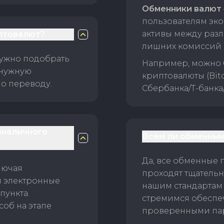
Обменники валют
пользователям эко
активы между раз
птовалют?
лишних комиссий 
нужно подобрать
Например, можно 
 нужную
криптовалюты (Bitc
о переводу.
Сбербанка/Т-банка
зналичного
Всем ли обменным
Да, все обменные 
лючая
проходят тщательн
и электронные
нашим стандартам
пункта.
стремимся обеспе
об на этапе
проверенными пар