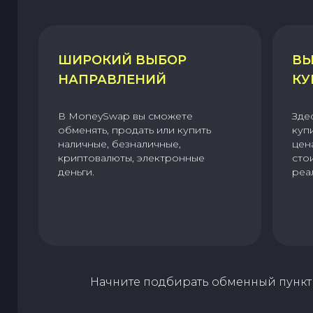
ШИРОКИЙ ВЫБОР
ВЫ
НАПРАВЛЕНИЙ
КУ
В MoneySwap вы сможете
Зде
обменять, продать или купить
куп
наличные, безналичные,
цен
криптовалюты, электронные
сто
деньги.
реа
Начните подбирать обменный пункт 