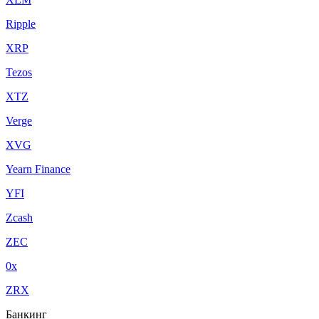
Ripple
XRP
Tezos
XTZ
Verge
XVG
Yearn Finance
YFI
Zcash
ZEC
0x
ZRX
Банкинг