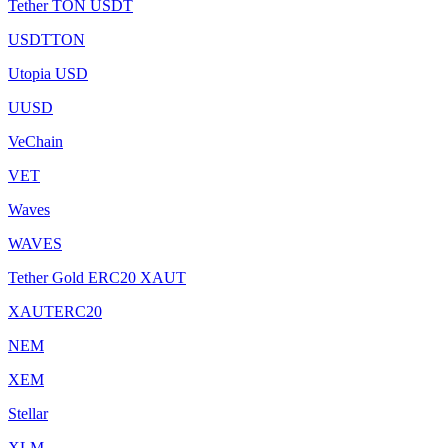
Tether TON USDT
USDTTON
Utopia USD
UUSD
VeChain
VET
Waves
WAVES
Tether Gold ERC20 XAUT
XAUTERC20
NEM
XEM
Stellar
XLM