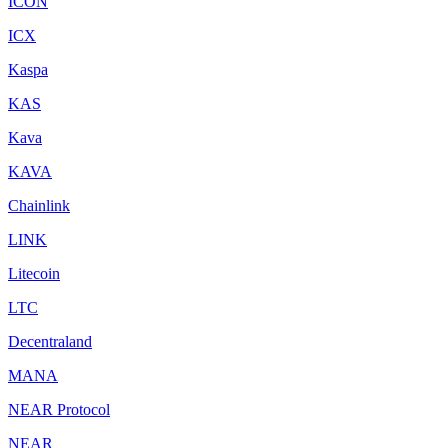
ICON
ICX
Kaspa
KAS
Kava
KAVA
Chainlink
LINK
Litecoin
LTC
Decentraland
MANA
NEAR Protocol
NEAR