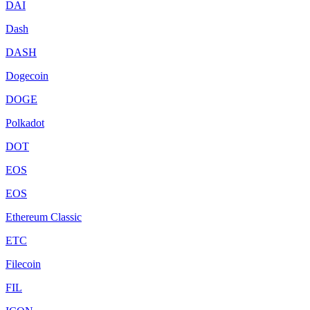
DAI
Dash
DASH
Dogecoin
DOGE
Polkadot
DOT
EOS
EOS
Ethereum Classic
ETC
Filecoin
FIL