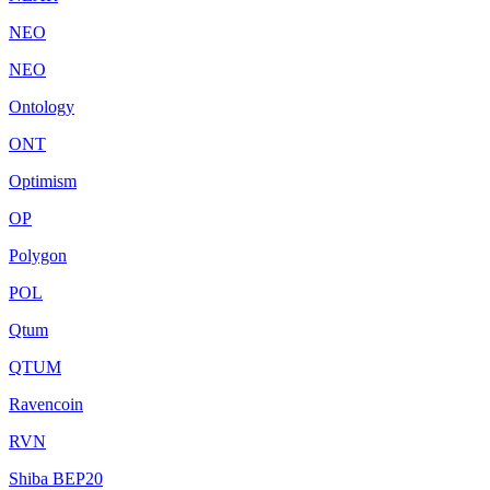
NEO
NEO
Ontology
ONT
Optimism
OP
Polygon
POL
Qtum
QTUM
Ravencoin
RVN
Shiba BEP20