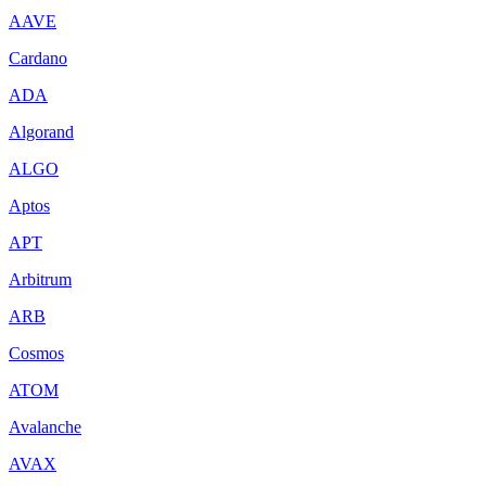
AAVE
Cardano
ADA
Algorand
ALGO
Aptos
APT
Arbitrum
ARB
Cosmos
ATOM
Avalanche
AVAX