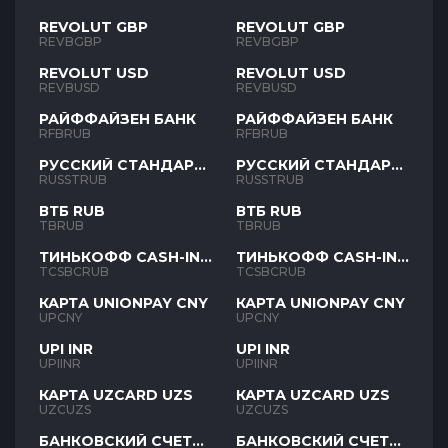
REVOLUT GBP
REVOLUT GBP
REVBGBP
REVBGBP
REVOLUT USD
REVOLUT USD
REVBUSD
REVBUSD
РАЙФФАЙЗЕН БАНК
РАЙФФАЙЗЕН БАНК
RFBRUB
RFBRUB
РУССКИЙ СТАНДАРТ
РУССКИЙ СТАНДАРТ
RUB
RUB
RUSSTRUB
RUSSTRUB
ВТБ RUB
ВТБ RUB
TBRUB
TBRUB
ТИНЬКОФФ CASH-IN
ТИНЬКОФФ CASH-IN
RUB
RUB
TCSBCRUB
TCSBCRUB
КАРТА UNIONPAY CNY
КАРТА UNIONPAY CNY
UPCNY
UPCNY
UPI INR
UPI INR
UPIINR
UPIINR
КАРТА UZCARD UZS
КАРТА UZCARD UZS
UZCUZS
UZCUZS
БАНКОВСКИЙ СЧЕТ
БАНКОВСКИЙ СЧЕТ