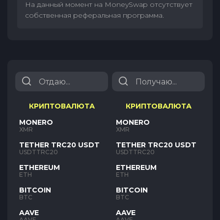
На данный момент на MoneySwap отсутствует
собственная реферальная программа.
КРИПТОВАЛЮТА
КРИПТОВАЛЮТА
MONERO
MONERO
XMR
XMR
TETHER TRC20 USDT
TETHER TRC20 USDT
USDTTRC20
USDTTRC20
ETHEREUM
ETHEREUM
ETH
ETH
BITCOIN
BITCOIN
BTC
BTC
AAVE
AAVE
AAVE
AAVE