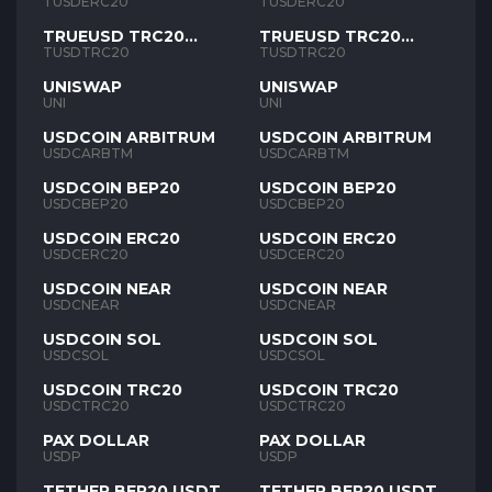
TUSD
TUSD
TUSDERC20
TUSDERC20
TRUEUSD TRC20
TRUEUSD TRC20
TUSD
TUSD
TUSDTRC20
TUSDTRC20
UNISWAP
UNISWAP
UNI
UNI
USDCOIN ARBITRUM
USDCOIN ARBITRUM
USDCARBTM
USDCARBTM
USDCOIN BEP20
USDCOIN BEP20
USDCBEP20
USDCBEP20
USDCOIN ERC20
USDCOIN ERC20
USDCERC20
USDCERC20
USDCOIN NEAR
USDCOIN NEAR
USDCNEAR
USDCNEAR
USDCOIN SOL
USDCOIN SOL
USDCSOL
USDCSOL
USDCOIN TRC20
USDCOIN TRC20
USDCTRC20
USDCTRC20
PAX DOLLAR
PAX DOLLAR
USDP
USDP
TETHER BEP20 USDT
TETHER BEP20 USDT