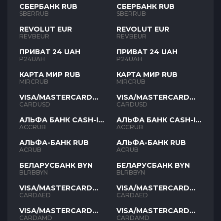
СБЕРБАНК RUB
СБЕРБАНК RUB
SBERRUB
SBERRUB
REVOLUT EUR
REVOLUT EUR
REVBEUR
REVBEUR
ПРИВАТ 24 UAH
ПРИВАТ 24 UAH
P24UAH
P24UAH
КАРТА МИР RUB
КАРТА МИР RUB
MIRCRUB
MIRCRUB
VISA/MASTERCARD
VISA/MASTERCARD
USD
USD
CARDUSD
CARDUSD
АЛЬФА БАНК CASH-IN
АЛЬФА БАНК CASH-IN
RUB
RUB
ACCRUB
ACCRUB
АЛЬФА-БАНК RUB
АЛЬФА-БАНК RUB
ACRUB
ACRUB
БЕЛАРУСБАНК BYN
БЕЛАРУСБАНК BYN
BLRBBYN
BLRBBYN
VISA/MASTERCARD
VISA/MASTERCARD
AED
AED
CARDAED
CARDAED
VISA/MASTERCARD
VISA/MASTERCARD
AMD
AMD
CARDAMD
CARDAMD