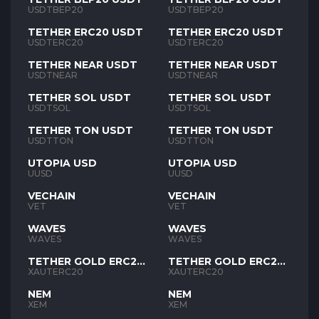
USDTBEP20
USDTBEP20
TETHER ERC20 USDT
TETHER ERC20 USDT
USDTERC20
USDTERC20
TETHER NEAR USDT
TETHER NEAR USDT
USDTNEAR
USDTNEAR
TETHER SOL USDT
TETHER SOL USDT
USDTSOL
USDTSOL
TETHER TON USDT
TETHER TON USDT
USDTTON
USDTTON
UTOPIA USD
UTOPIA USD
UUSD
UUSD
VECHAIN
VECHAIN
VET
VET
WAVES
WAVES
WAVES
WAVES
TETHER GOLD ERC20
TETHER GOLD ERC20
XAUT
XAUT
XAUTERC20
XAUTERC20
NEM
NEM
XEM
XEM