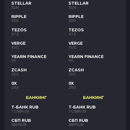
STELLAR
STELLAR
XLM
XLM
RIPPLE
RIPPLE
XRP
XRP
TEZOS
TEZOS
XTZ
XTZ
VERGE
VERGE
XVG
XVG
YEARN FINANCE
YEARN FINANCE
YFI
YFI
ZCASH
ZCASH
ZEC
ZEC
0X
0X
ZRX
ZRX
БАНКИНГ
БАНКИНГ
Т-БАНК RUB
Т-БАНК RUB
TCSBRUB
TCSBRUB
СБП RUB
СБП RUB
SBPRUB
SBPRUB