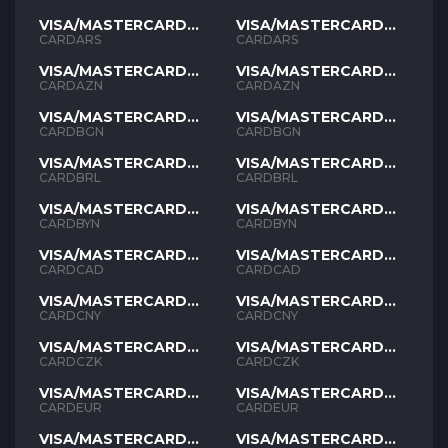
VISA/MASTERCARD
VISA/MASTERCARD
ARS
ARS
CARDARS
CARDARS
VISA/MASTERCARD
VISA/MASTERCARD
AZN
AZN
CARDAZN
CARDAZN
VISA/MASTERCARD
VISA/MASTERCARD
BGN
BGN
CARDBGN
CARDBGN
VISA/MASTERCARD
VISA/MASTERCARD
BRL
BRL
CARDBRL
CARDBRL
VISA/MASTERCARD
VISA/MASTERCARD
BYN
BYN
CARDBYN
CARDBYN
VISA/MASTERCARD
VISA/MASTERCARD
CAD
CAD
CARDCAD
CARDCAD
VISA/MASTERCARD
VISA/MASTERCARD
CNY
CNY
CARDCNY
CARDCNY
VISA/MASTERCARD
VISA/MASTERCARD
CZK
CZK
CARDCZK
CARDCZK
VISA/MASTERCARD
VISA/MASTERCARD
EUR
EUR
CARDEUR
CARDEUR
VISA/MASTERCARD
VISA/MASTERCARD