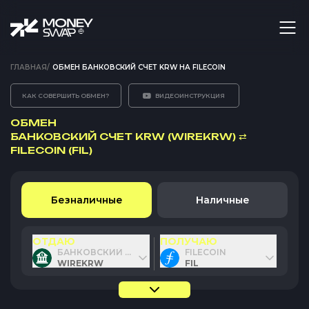
ГЛАВНАЯ
/
ОБМЕН БАНКОВСКИЙ СЧЕТ KRW НА FILECOIN
КАК СОВЕРШИТЬ ОБМЕН?
ВИДЕОИНСТРУКЦИЯ
ОБМЕН
БАНКОВСКИЙ СЧЕТ KRW (WIREKRW)
⇄
FILECOIN (FIL)
Безналичные
Наличные
ОТДАЮ
ПОЛУЧАЮ
БАНКОВСКИЙ СЧЕТ KRW
FILECOIN
WIREKRW
FIL