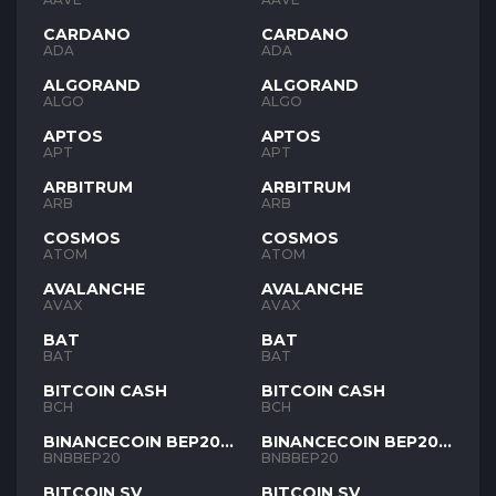
CARDANO
CARDANO
ADA
ADA
ALGORAND
ALGORAND
ALGO
ALGO
APTOS
APTOS
APT
APT
ARBITRUM
ARBITRUM
ARB
ARB
COSMOS
COSMOS
ATOM
ATOM
AVALANCHE
AVALANCHE
AVAX
AVAX
BAT
BAT
BAT
BAT
BITCOIN CASH
BITCOIN CASH
BCH
BCH
BINANCECOIN BEP20
BINANCECOIN BEP20
BNB
BNB
BNBBEP20
BNBBEP20
BITCOIN SV
BITCOIN SV