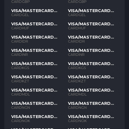
GBP
GBP
CARDGBP
CARDGBP
VISA/MASTERCARD
VISA/MASTERCARD
GEL
GEL
CARDGEL
CARDGEL
VISA/MASTERCARD
VISA/MASTERCARD
HUF
HUF
CARDHUF
CARDHUF
VISA/MASTERCARD
VISA/MASTERCARD
IDR
IDR
CARDIDR
CARDIDR
VISA/MASTERCARD
VISA/MASTERCARD
INR
INR
CARDINR
CARDINR
VISA/MASTERCARD
VISA/MASTERCARD
KGS
KGS
CARDKGS
CARDKGS
VISA/MASTERCARD
VISA/MASTERCARD
KZT
KZT
CARDKZT
CARDKZT
VISA/MASTERCARD
VISA/MASTERCARD
MDL
MDL
CARDMDL
CARDMDL
VISA/MASTERCARD
VISA/MASTERCARD
NGN
NGN
CARDNGN
CARDNGN
VISA/MASTERCARD
VISA/MASTERCARD
NOK
NOK
CARDNOK
CARDNOK