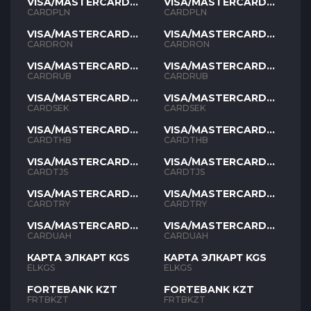
VISA/MASTERCARD
VISA/MASTERCARD
PLN
PLN
CARDPLN
CARDPLN
VISA/MASTERCARD
VISA/MASTERCARD
RON
RON
CARDRON
CARDRON
VISA/MASTERCARD
VISA/MASTERCARD
RUB
RUB
CARDRUB
CARDRUB
VISA/MASTERCARD
VISA/MASTERCARD
SEK
SEK
CARDSEK
CARDSEK
VISA/MASTERCARD
VISA/MASTERCARD
THB
THB
CARDTHB
CARDTHB
VISA/MASTERCARD
VISA/MASTERCARD
TJS
TJS
CARDTJS
CARDTJS
VISA/MASTERCARD
VISA/MASTERCARD
TYR
TYR
CARDTRY
CARDTRY
VISA/MASTERCARD
VISA/MASTERCARD
UAH
UAH
CARDUAH
CARDUAH
КАРТА ЭЛКАРТ KGS
КАРТА ЭЛКАРТ KGS
ELKGS
ELKGS
FORTEBANK KZT
FORTEBANK KZT
FRTBKZT
FRTBKZT