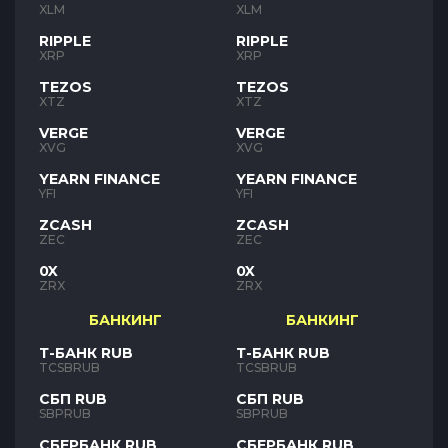
XLM
XLM
RIPPLE
RIPPLE
XRP
XRP
TEZOS
TEZOS
XTZ
XTZ
VERGE
VERGE
XVG
XVG
YEARN FINANCE
YEARN FINANCE
YFI
YFI
ZCASH
ZCASH
ZEC
ZEC
0X
0X
ZRX
ZRX
БАНКИНГ
БАНКИНГ
Т-БАНК RUB
Т-БАНК RUB
TCSBRUB
TCSBRUB
СБП RUB
СБП RUB
SBPRUB
SBPRUB
СБЕРБАНК RUB
СБЕРБАНК RUB