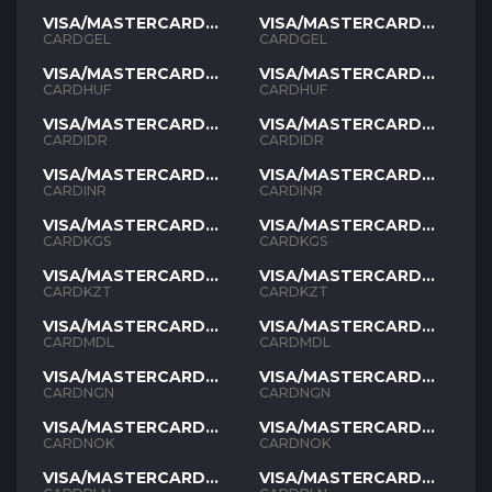
VISA/MASTERCARD
VISA/MASTERCARD
GEL
GEL
CARDGEL
CARDGEL
VISA/MASTERCARD
VISA/MASTERCARD
HUF
HUF
CARDHUF
CARDHUF
VISA/MASTERCARD
VISA/MASTERCARD
IDR
IDR
CARDIDR
CARDIDR
VISA/MASTERCARD
VISA/MASTERCARD
INR
INR
CARDINR
CARDINR
VISA/MASTERCARD
VISA/MASTERCARD
KGS
KGS
CARDKGS
CARDKGS
VISA/MASTERCARD
VISA/MASTERCARD
KZT
KZT
CARDKZT
CARDKZT
VISA/MASTERCARD
VISA/MASTERCARD
MDL
MDL
CARDMDL
CARDMDL
VISA/MASTERCARD
VISA/MASTERCARD
NGN
NGN
CARDNGN
CARDNGN
VISA/MASTERCARD
VISA/MASTERCARD
NOK
NOK
CARDNOK
CARDNOK
VISA/MASTERCARD
VISA/MASTERCARD