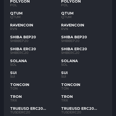
POLYGON
POLYGON
POL
POL
QTUM
QTUM
QTUM
QTUM
RAVENCOIN
RAVENCOIN
RVN
RVN
SHIBA BEP20
SHIBA BEP20
SHIBBEP20
SHIBBEP20
SHIBA ERC20
SHIBA ERC20
SHIBERC20
SHIBERC20
SOLANA
SOLANA
SOL
SOL
SUI
SUI
SUI
SUI
TONCOIN
TONCOIN
TON
TON
TRON
TRON
TRX
TRX
TRUEUSD ERC20
TRUEUSD ERC20
TUSD
TUSD
TUSDERC20
TUSDERC20