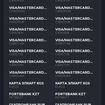
PLN
PLN
CARDPLN
CARDPLN
VISA/MASTERCARD
VISA/MASTERCARD
RON
RON
CARDRON
CARDRON
VISA/MASTERCARD
VISA/MASTERCARD
RUB
RUB
CARDRUB
CARDRUB
VISA/MASTERCARD
VISA/MASTERCARD
SEK
SEK
CARDSEK
CARDSEK
VISA/MASTERCARD
VISA/MASTERCARD
THB
THB
CARDTHB
CARDTHB
VISA/MASTERCARD
VISA/MASTERCARD
TJS
TJS
CARDTJS
CARDTJS
VISA/MASTERCARD
VISA/MASTERCARD
TYR
TYR
CARDTRY
CARDTRY
VISA/MASTERCARD
VISA/MASTERCARD
UAH
UAH
CARDUAH
CARDUAH
КАРТА ЭЛКАРТ KGS
КАРТА ЭЛКАРТ KGS
ELKGS
ELKGS
FORTEBANK KZT
FORTEBANK KZT
FRTBKZT
FRTBKZT
ГАЗПРОМБАНК RUB
ГАЗПРОМБАНК RUB