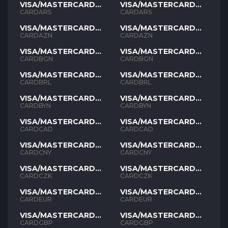
VISA/MASTERCARD
VISA/MASTERCARD
ARS
ARS
CARDARS
CARDARS
VISA/MASTERCARD
VISA/MASTERCARD
AZN
AZN
CARDAZN
CARDAZN
VISA/MASTERCARD
VISA/MASTERCARD
BGN
BGN
CARDBGN
CARDBGN
VISA/MASTERCARD
VISA/MASTERCARD
BRL
BRL
CARDBRL
CARDBRL
VISA/MASTERCARD
VISA/MASTERCARD
BYN
BYN
CARDBYN
CARDBYN
VISA/MASTERCARD
VISA/MASTERCARD
CAD
CAD
CARDCAD
CARDCAD
VISA/MASTERCARD
VISA/MASTERCARD
CNY
CNY
CARDCNY
CARDCNY
VISA/MASTERCARD
VISA/MASTERCARD
CZK
CZK
CARDCZK
CARDCZK
VISA/MASTERCARD
VISA/MASTERCARD
EUR
EUR
CARDEUR
CARDEUR
VISA/MASTERCARD
VISA/MASTERCARD
GBP
GBP
CARDGBP
CARDGBP