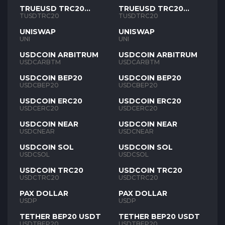
TRUEUSD TRC20
TRUEUSD TRC20
TUSD
TUSD
TUSDTRC20
TUSDTRC20
UNISWAP
UNISWAP
UNI
UNI
USDCOIN ARBITRUM
USDCOIN ARBITRUM
USDCARBTM
USDCARBTM
USDCOIN BEP20
USDCOIN BEP20
USDCBEP20
USDCBEP20
USDCOIN ERC20
USDCOIN ERC20
USDCERC20
USDCERC20
USDCOIN NEAR
USDCOIN NEAR
USDCNEAR
USDCNEAR
USDCOIN SOL
USDCOIN SOL
USDCSOL
USDCSOL
USDCOIN TRC20
USDCOIN TRC20
USDCTRC20
USDCTRC20
PAX DOLLAR
PAX DOLLAR
USDP
USDP
TETHER BEP20 USDT
TETHER BEP20 USDT
USDTBEP20
USDTBEP20