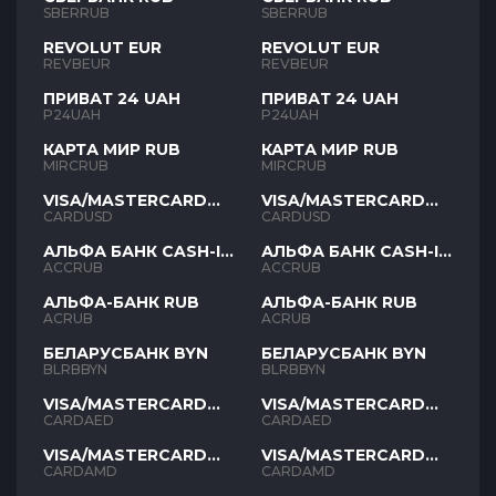
SBERRUB
SBERRUB
REVOLUT EUR
REVOLUT EUR
REVBEUR
REVBEUR
ПРИВАТ 24 UAH
ПРИВАТ 24 UAH
P24UAH
P24UAH
КАРТА МИР RUB
КАРТА МИР RUB
MIRCRUB
MIRCRUB
VISA/MASTERCARD
VISA/MASTERCARD
USD
USD
CARDUSD
CARDUSD
АЛЬФА БАНК CASH-IN
АЛЬФА БАНК CASH-IN
RUB
RUB
ACCRUB
ACCRUB
АЛЬФА-БАНК RUB
АЛЬФА-БАНК RUB
ACRUB
ACRUB
БЕЛАРУСБАНК BYN
БЕЛАРУСБАНК BYN
BLRBBYN
BLRBBYN
VISA/MASTERCARD
VISA/MASTERCARD
AED
AED
CARDAED
CARDAED
VISA/MASTERCARD
VISA/MASTERCARD
AMD
AMD
CARDAMD
CARDAMD