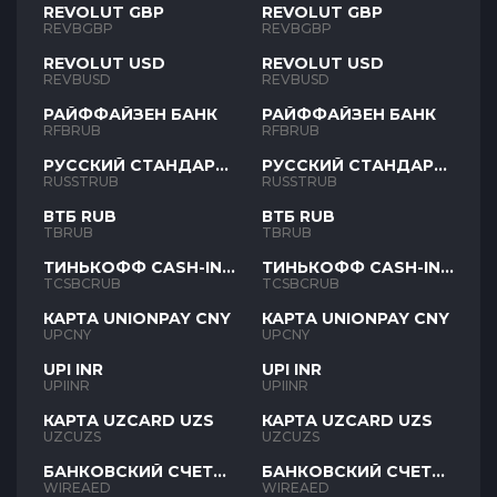
REVOLUT GBP
REVOLUT GBP
REVBGBP
REVBGBP
REVOLUT USD
REVOLUT USD
REVBUSD
REVBUSD
РАЙФФАЙЗЕН БАНК
РАЙФФАЙЗЕН БАНК
RFBRUB
RFBRUB
РУССКИЙ СТАНДАРТ
РУССКИЙ СТАНДАРТ
RUB
RUB
RUSSTRUB
RUSSTRUB
ВТБ RUB
ВТБ RUB
TBRUB
TBRUB
ТИНЬКОФФ CASH-IN
ТИНЬКОФФ CASH-IN
RUB
RUB
TCSBCRUB
TCSBCRUB
КАРТА UNIONPAY CNY
КАРТА UNIONPAY CNY
UPCNY
UPCNY
UPI INR
UPI INR
UPIINR
UPIINR
КАРТА UZCARD UZS
КАРТА UZCARD UZS
UZCUZS
UZCUZS
БАНКОВСКИЙ СЧЕТ
БАНКОВСКИЙ СЧЕТ
AED
AED
WIREAED
WIREAED