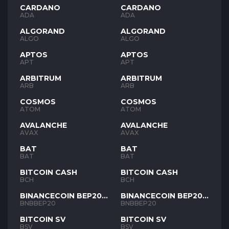
CARDANO
CARDANO
ADA
ADA
ALGORAND
ALGORAND
ALGO
ALGO
APTOS
APTOS
APT
APT
ARBITRUM
ARBITRUM
ARB
ARB
COSMOS
COSMOS
ATOM
ATOM
AVALANCHE
AVALANCHE
AVAX
AVAX
BAT
BAT
BAT
BAT
BITCOIN CASH
BITCOIN CASH
BCH
BCH
BINANCECOIN BEP20
BINANCECOIN BEP20
BNB
BNB
BNBBEP20
BNBBEP20
BITCOIN SV
BITCOIN SV
BSV
BSV