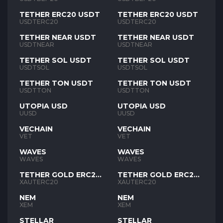
TETHER ERC20 USDT
TETHER ERC20 USDT
USDTERC20
USDTERC20
TETHER NEAR USDT
TETHER NEAR USDT
USDTNEAR
USDTNEAR
TETHER SOL USDT
TETHER SOL USDT
USDTSOL
USDTSOL
TETHER TON USDT
TETHER TON USDT
USDTTON
USDTTON
UTOPIA USD
UTOPIA USD
UUSD
UUSD
VECHAIN
VECHAIN
VET
VET
WAVES
WAVES
WAVES
WAVES
TETHER GOLD ERC20
TETHER GOLD ERC20
XAUT
XAUT
XAUTERC20
XAUTERC20
NEM
NEM
XEM
XEM
STELLAR
STELLAR