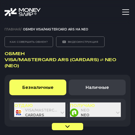
ГЛАВНАЯ
/
ОБМЕН VISA/MASTERCARD ARS НА NEO
КАК СОВЕРШИТЬ ОБМЕН?
ВИДЕОИНСТРУКЦИЯ
ОБМЕН
VISA/MASTERCARD ARS (CARDARS)
⇄
NEO
(NEO)
Безналичные
Наличные
ОТДАЮ
ПОЛУЧАЮ
VISA/MASTERCARD ARS
NEO
CARDARS
NEO