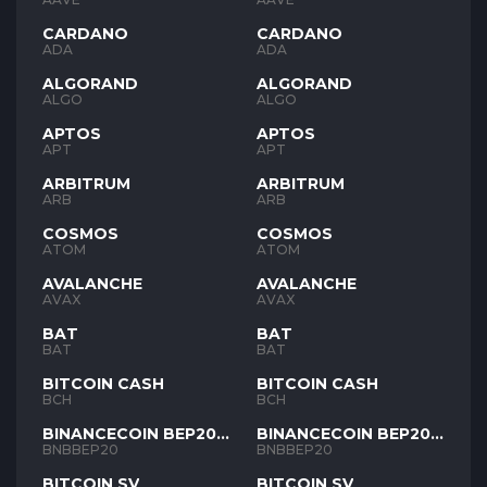
CARDANO
CARDANO
ADA
ADA
ALGORAND
ALGORAND
ALGO
ALGO
APTOS
APTOS
APT
APT
ARBITRUM
ARBITRUM
ARB
ARB
COSMOS
COSMOS
ATOM
ATOM
AVALANCHE
AVALANCHE
AVAX
AVAX
BAT
BAT
BAT
BAT
BITCOIN CASH
BITCOIN CASH
BCH
BCH
BINANCECOIN BEP20
BINANCECOIN BEP20
BNB
BNB
BNBBEP20
BNBBEP20
BITCOIN SV
BITCOIN SV