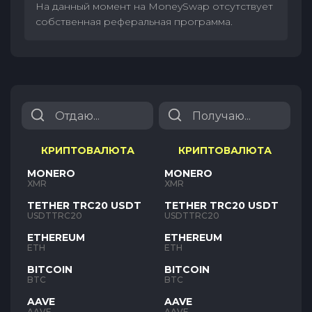
На данный момент на MoneySwap отсутствует
собственная реферальная программа.
КРИПТОВАЛЮТА
КРИПТОВАЛЮТА
MONERO
MONERO
XMR
XMR
TETHER TRC20 USDT
TETHER TRC20 USDT
USDTTRC20
USDTTRC20
ETHEREUM
ETHEREUM
ETH
ETH
BITCOIN
BITCOIN
BTC
BTC
AAVE
AAVE
AAVE
AAVE