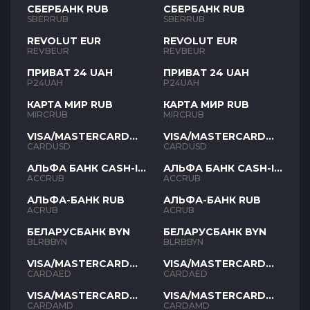
СБЕРБАНК RUB
СБЕРБАНК RUB
SBERRUB
SBERRUB
REVOLUT EUR
REVOLUT EUR
REVBEUR
REVBEUR
ПРИВАТ 24 UAH
ПРИВАТ 24 UAH
P24UAH
P24UAH
КАРТА МИР RUB
КАРТА МИР RUB
MIRCRUB
MIRCRUB
VISA/MASTERCARD
VISA/MASTERCARD
USD
USD
CARDUSD
CARDUSD
АЛЬФА БАНК CASH-IN
АЛЬФА БАНК CASH-IN
RUB
RUB
ACCRUB
ACCRUB
АЛЬФА-БАНК RUB
АЛЬФА-БАНК RUB
ACRUB
ACRUB
БЕЛАРУСБАНК BYN
БЕЛАРУСБАНК BYN
BLRBBYN
BLRBBYN
VISA/MASTERCARD
VISA/MASTERCARD
AED
AED
CARDAED
CARDAED
VISA/MASTERCARD
VISA/MASTERCARD
AMD
AMD
CARDAMD
CARDAMD