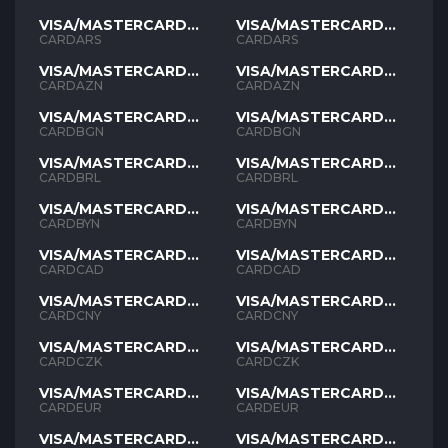
VISA/MASTERCARD
VISA/MASTERCARD
ARS
ARS
CARDARS
CARDARS
VISA/MASTERCARD
VISA/MASTERCARD
AZN
AZN
CARDAZN
CARDAZN
VISA/MASTERCARD
VISA/MASTERCARD
BGN
BGN
CARDBGN
CARDBGN
VISA/MASTERCARD
VISA/MASTERCARD
BRL
BRL
CARDBRL
CARDBRL
VISA/MASTERCARD
VISA/MASTERCARD
BYN
BYN
CARDBYN
CARDBYN
VISA/MASTERCARD
VISA/MASTERCARD
CAD
CAD
CARDCAD
CARDCAD
VISA/MASTERCARD
VISA/MASTERCARD
CNY
CNY
CARDCNY
CARDCNY
VISA/MASTERCARD
VISA/MASTERCARD
CZK
CZK
CARDCZK
CARDCZK
VISA/MASTERCARD
VISA/MASTERCARD
EUR
EUR
CARDEUR
CARDEUR
VISA/MASTERCARD
VISA/MASTERCARD