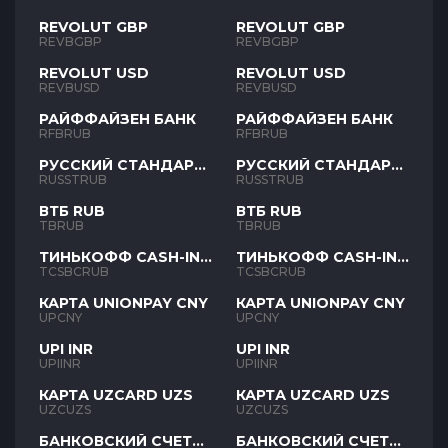
REVOLUT GBP
REVOLUT GBP
REVBGBP
REVBGBP
REVOLUT USD
REVOLUT USD
REVBUSD
REVBUSD
РАЙФФАЙЗЕН БАНК
РАЙФФАЙЗЕН БАНК
RFBRUB
RFBRUB
РУССКИЙ СТАНДАРТ
РУССКИЙ СТАНДАРТ
RUB
RUB
RUSSTRUB
RUSSTRUB
ВТБ RUB
ВТБ RUB
TBRUB
TBRUB
ТИНЬКОФФ CASH-IN
ТИНЬКОФФ CASH-IN
RUB
RUB
TCSBCRUB
TCSBCRUB
КАРТА UNIONPAY CNY
КАРТА UNIONPAY CNY
UPCNY
UPCNY
UPI INR
UPI INR
UPIINR
UPIINR
КАРТА UZCARD UZS
КАРТА UZCARD UZS
UZCUZS
UZCUZS
БАНКОВСКИЙ СЧЕТ
БАНКОВСКИЙ СЧЕТ