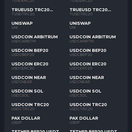
TUSD
TUSD
TUSDERC20
TUSDERC20
TRUEUSD TRC20
TRUEUSD TRC20
TUSD
TUSD
TUSDTRC20
TUSDTRC20
UNISWAP
UNISWAP
UNI
UNI
USDCOIN ARBITRUM
USDCOIN ARBITRUM
USDCARBTM
USDCARBTM
USDCOIN BEP20
USDCOIN BEP20
USDCBEP20
USDCBEP20
USDCOIN ERC20
USDCOIN ERC20
USDCERC20
USDCERC20
USDCOIN NEAR
USDCOIN NEAR
USDCNEAR
USDCNEAR
USDCOIN SOL
USDCOIN SOL
USDCSOL
USDCSOL
USDCOIN TRC20
USDCOIN TRC20
USDCTRC20
USDCTRC20
PAX DOLLAR
PAX DOLLAR
USDP
USDP
TETHER BEP20 USDT
TETHER BEP20 USDT