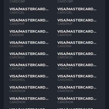
GBP
GBP
CARDGBP
CARDGBP
VISA/MASTERCARD
VISA/MASTERCARD
GEL
GEL
CARDGEL
CARDGEL
VISA/MASTERCARD
VISA/MASTERCARD
HUF
HUF
CARDHUF
CARDHUF
VISA/MASTERCARD
VISA/MASTERCARD
IDR
IDR
CARDIDR
CARDIDR
VISA/MASTERCARD
VISA/MASTERCARD
INR
INR
CARDINR
CARDINR
VISA/MASTERCARD
VISA/MASTERCARD
KGS
KGS
CARDKGS
CARDKGS
VISA/MASTERCARD
VISA/MASTERCARD
KZT
KZT
CARDKZT
CARDKZT
VISA/MASTERCARD
VISA/MASTERCARD
MDL
MDL
CARDMDL
CARDMDL
VISA/MASTERCARD
VISA/MASTERCARD
NGN
NGN
CARDNGN
CARDNGN
VISA/MASTERCARD
VISA/MASTERCARD
NOK
NOK
CARDNOK
CARDNOK