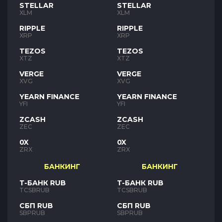
STELLAR
STELLAR
XLM
XLM
RIPPLE
RIPPLE
XRP
XRP
TEZOS
TEZOS
XTZ
XTZ
VERGE
VERGE
XVG
XVG
YEARN FINANCE
YEARN FINANCE
YFI
YFI
ZCASH
ZCASH
ZEC
ZEC
0X
0X
ZRX
ZRX
БАНКИНГ
БАНКИНГ
Т-БАНК RUB
Т-БАНК RUB
TCSBRUB
TCSBRUB
СБП RUB
СБП RUB
SBPRUB
SBPRUB