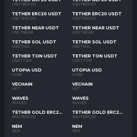
USDTBEP20
USDTBEP20
TETHER ERC20 USDT
TETHER ERC20 USDT
USDTERC20
USDTERC20
TETHER NEAR USDT
TETHER NEAR USDT
USDTNEAR
USDTNEAR
TETHER SOL USDT
TETHER SOL USDT
USDTSOL
USDTSOL
TETHER TON USDT
TETHER TON USDT
USDTTON
USDTTON
UTOPIA USD
UTOPIA USD
UUSD
UUSD
VECHAIN
VECHAIN
VET
VET
WAVES
WAVES
WAVES
WAVES
TETHER GOLD ERC20
TETHER GOLD ERC20
XAUT
XAUT
XAUTERC20
XAUTERC20
NEM
NEM
XEM
XEM