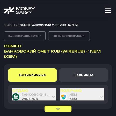
ГЛАВНАЯ
/
ОБМЕН БАНКОВСКИЙ СЧЕТ RUB НА NEM
КАК СОВЕРШИТЬ ОБМЕН?
ВИДЕОИНСТРУКЦИЯ
ОБМЕН
БАНКОВСКИЙ СЧЕТ RUB (WIRERUB)
⇄
NEM
(XEM)
Безналичные
Наличные
ОТДАЮ
ПОЛУЧАЮ
БАНКОВСКИЙ СЧЕТ RUB
NEM
WIRERUB
XEM