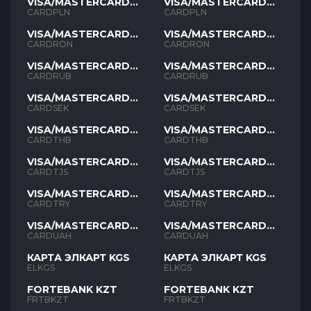
VISA/MASTERCARD
VISA/MASTERCARD
PLN
PLN
CARDPLN
CARDPLN
VISA/MASTERCARD
VISA/MASTERCARD
RON
RON
CARDRON
CARDRON
VISA/MASTERCARD
VISA/MASTERCARD
RUB
RUB
CARDRUB
CARDRUB
VISA/MASTERCARD
VISA/MASTERCARD
SEK
SEK
CARDSEK
CARDSEK
VISA/MASTERCARD
VISA/MASTERCARD
THB
THB
CARDTHB
CARDTHB
VISA/MASTERCARD
VISA/MASTERCARD
TJS
TJS
CARDTJS
CARDTJS
VISA/MASTERCARD
VISA/MASTERCARD
TYR
TYR
CARDTRY
CARDTRY
VISA/MASTERCARD
VISA/MASTERCARD
UAH
UAH
CARDUAH
CARDUAH
КАРТА ЭЛКАРТ KGS
КАРТА ЭЛКАРТ KGS
ELKGS
ELKGS
FORTEBANK KZT
FORTEBANK KZT
FRTBKZT
FRTBKZT