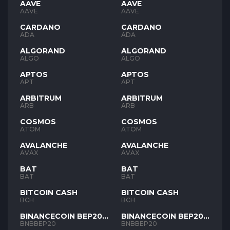
AAVE
AAVE
AAVE
AAVE
CARDANO
CARDANO
ADA
ADA
ALGORAND
ALGORAND
ALGO
ALGO
APTOS
APTOS
APT
APT
ARBITRUM
ARBITRUM
ARB
ARB
COSMOS
COSMOS
ATOM
ATOM
AVALANCHE
AVALANCHE
AVAX
AVAX
BAT
BAT
BAT
BAT
BITCOIN CASH
BITCOIN CASH
BCH
BCH
BINANCECOIN BEP20
BINANCECOIN BEP20
BNB
BNB
BNBBEP20
BNBBEP20