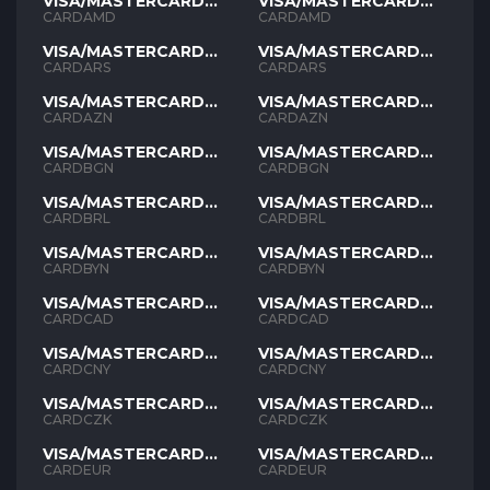
VISA/MASTERCARD
VISA/MASTERCARD
AMD
AMD
CARDAMD
CARDAMD
VISA/MASTERCARD
VISA/MASTERCARD
ARS
ARS
CARDARS
CARDARS
VISA/MASTERCARD
VISA/MASTERCARD
AZN
AZN
CARDAZN
CARDAZN
VISA/MASTERCARD
VISA/MASTERCARD
BGN
BGN
CARDBGN
CARDBGN
VISA/MASTERCARD
VISA/MASTERCARD
BRL
BRL
CARDBRL
CARDBRL
VISA/MASTERCARD
VISA/MASTERCARD
BYN
BYN
CARDBYN
CARDBYN
VISA/MASTERCARD
VISA/MASTERCARD
CAD
CAD
CARDCAD
CARDCAD
VISA/MASTERCARD
VISA/MASTERCARD
CNY
CNY
CARDCNY
CARDCNY
VISA/MASTERCARD
VISA/MASTERCARD
CZK
CZK
CARDCZK
CARDCZK
VISA/MASTERCARD
VISA/MASTERCARD
EUR
EUR
CARDEUR
CARDEUR