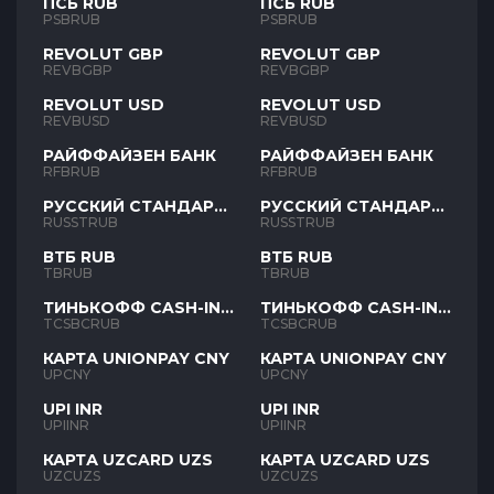
ПСБ RUB
ПСБ RUB
PSBRUB
PSBRUB
REVOLUT GBP
REVOLUT GBP
REVBGBP
REVBGBP
REVOLUT USD
REVOLUT USD
REVBUSD
REVBUSD
РАЙФФАЙЗЕН БАНК
РАЙФФАЙЗЕН БАНК
RFBRUB
RFBRUB
РУССКИЙ СТАНДАРТ
РУССКИЙ СТАНДАРТ
RUB
RUB
RUSSTRUB
RUSSTRUB
ВТБ RUB
ВТБ RUB
TBRUB
TBRUB
ТИНЬКОФФ CASH-IN
ТИНЬКОФФ CASH-IN
RUB
RUB
TCSBCRUB
TCSBCRUB
КАРТА UNIONPAY CNY
КАРТА UNIONPAY CNY
UPCNY
UPCNY
UPI INR
UPI INR
UPIINR
UPIINR
КАРТА UZCARD UZS
КАРТА UZCARD UZS
UZCUZS
UZCUZS