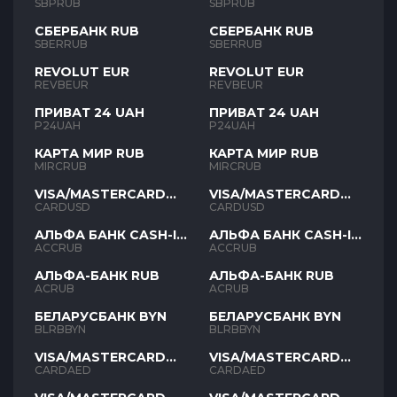
SBPRUB
SBPRUB
СБЕРБАНК RUB
СБЕРБАНК RUB
SBERRUB
SBERRUB
REVOLUT EUR
REVOLUT EUR
REVBEUR
REVBEUR
ПРИВАТ 24 UAH
ПРИВАТ 24 UAH
P24UAH
P24UAH
КАРТА МИР RUB
КАРТА МИР RUB
MIRCRUB
MIRCRUB
VISA/MASTERCARD
VISA/MASTERCARD
USD
USD
CARDUSD
CARDUSD
АЛЬФА БАНК CASH-IN
АЛЬФА БАНК CASH-IN
RUB
RUB
ACCRUB
ACCRUB
АЛЬФА-БАНК RUB
АЛЬФА-БАНК RUB
ACRUB
ACRUB
БЕЛАРУСБАНК BYN
БЕЛАРУСБАНК BYN
BLRBBYN
BLRBBYN
VISA/MASTERCARD
VISA/MASTERCARD
AED
AED
CARDAED
CARDAED