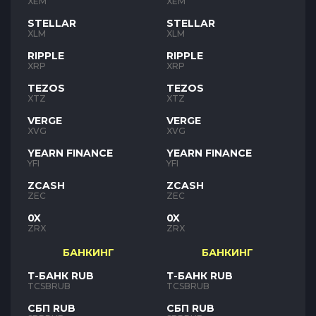
XEM
XEM
STELLAR
STELLAR
XLM
XLM
RIPPLE
RIPPLE
XRP
XRP
TEZOS
TEZOS
XTZ
XTZ
VERGE
VERGE
XVG
XVG
YEARN FINANCE
YEARN FINANCE
YFI
YFI
ZCASH
ZCASH
ZEC
ZEC
0X
0X
ZRX
ZRX
БАНКИНГ
БАНКИНГ
Т-БАНК RUB
Т-БАНК RUB
TCSBRUB
TCSBRUB
СБП RUB
СБП RUB