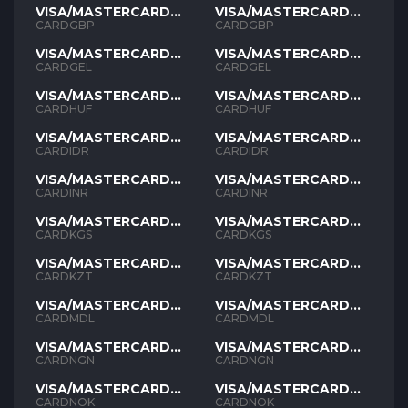
VISA/MASTERCARD
VISA/MASTERCARD
GBP
GBP
CARDGBP
CARDGBP
VISA/MASTERCARD
VISA/MASTERCARD
GEL
GEL
CARDGEL
CARDGEL
VISA/MASTERCARD
VISA/MASTERCARD
HUF
HUF
CARDHUF
CARDHUF
VISA/MASTERCARD
VISA/MASTERCARD
IDR
IDR
CARDIDR
CARDIDR
VISA/MASTERCARD
VISA/MASTERCARD
INR
INR
CARDINR
CARDINR
VISA/MASTERCARD
VISA/MASTERCARD
KGS
KGS
CARDKGS
CARDKGS
VISA/MASTERCARD
VISA/MASTERCARD
KZT
KZT
CARDKZT
CARDKZT
VISA/MASTERCARD
VISA/MASTERCARD
MDL
MDL
CARDMDL
CARDMDL
VISA/MASTERCARD
VISA/MASTERCARD
NGN
NGN
CARDNGN
CARDNGN
VISA/MASTERCARD
VISA/MASTERCARD
NOK
NOK
CARDNOK
CARDNOK