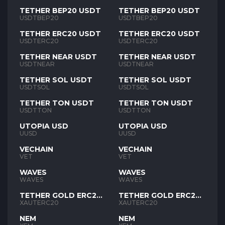
TETHER BEP20 USDT
TETHER BEP20 USDT
USDTBEP20
USDTBEP20
TETHER ERC20 USDT
TETHER ERC20 USDT
USDTERC20
USDTERC20
TETHER NEAR USDT
TETHER NEAR USDT
USDTNEAR
USDTNEAR
TETHER SOL USDT
TETHER SOL USDT
USDTSOL
USDTSOL
TETHER TON USDT
TETHER TON USDT
USDTTON
USDTTON
UTOPIA USD
UTOPIA USD
UUSD
UUSD
VECHAIN
VECHAIN
VET
VET
WAVES
WAVES
WAVES
WAVES
TETHER GOLD ERC20
TETHER GOLD ERC20
XAUT
XAUT
XAUTERC20
XAUTERC20
NEM
NEM