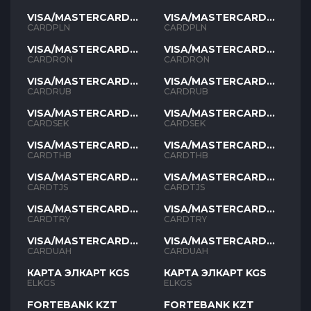
VISA/MASTERCARD
VISA/MASTERCARD
PLN
PLN
CARDPLN
CARDPLN
VISA/MASTERCARD
VISA/MASTERCARD
RON
RON
CARDRON
CARDRON
VISA/MASTERCARD
VISA/MASTERCARD
RUB
RUB
CARDRUB
CARDRUB
VISA/MASTERCARD
VISA/MASTERCARD
SEK
SEK
CARDSEK
CARDSEK
VISA/MASTERCARD
VISA/MASTERCARD
THB
THB
CARDTHB
CARDTHB
VISA/MASTERCARD
VISA/MASTERCARD
TJS
TJS
CARDTJS
CARDTJS
VISA/MASTERCARD
VISA/MASTERCARD
TYR
TYR
CARDTRY
CARDTRY
VISA/MASTERCARD
VISA/MASTERCARD
UAH
UAH
CARDUAH
CARDUAH
КАРТА ЭЛКАРТ KGS
КАРТА ЭЛКАРТ KGS
ELKGS
ELKGS
FORTEBANK KZT
FORTEBANK KZT