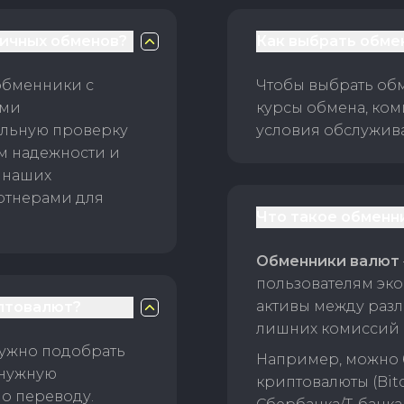
личных обменов?
Как выбрать обме
обменники с
Чтобы выбрать об
ами
курсы обмена, ком
ельную проверку
условия обслужив
ам надежности и
 наших
ртнерами для
Что такое обменн
Обменники валют
пользователям эко
активы между раз
птовалют?
лишних комиссий 
нужно подобрать
Например, можно 
 нужную
криптовалюты (Bitc
о переводу.