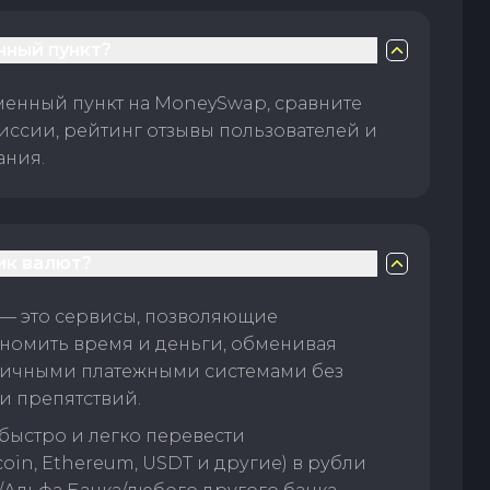
нный пункт?
менный пункт на MoneySwap, сравните
иссии, рейтинг отзывы пользователей и
ания.
ик валют?
— это сервисы, позволяющие
номить время и деньги, обменивая
личными платежными системами без
и препятствий.
быстро и легко перевести
oin, Ethereum, USDT и другие) в рубли