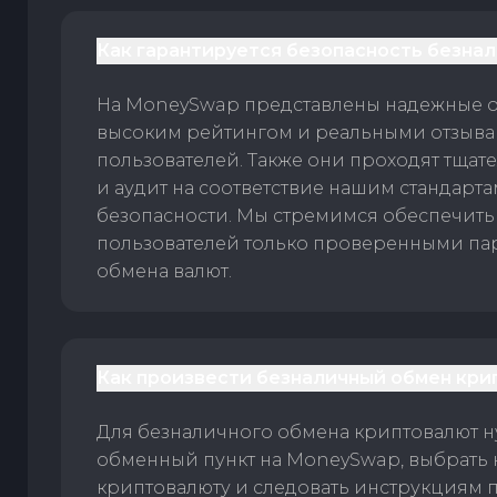
Как гарантируется безопасность безна
На MoneySwap представлены надежные 
высоким рейтингом и реальными отзыв
пользователей. Также они проходят тщат
и аудит на соответствие нашим стандарт
безопасности. Мы стремимся обеспечить
пользователей только проверенными па
обмена валют.
Как произвести безналичный обмен кри
Для безналичного обмена криптовалют 
обменный пункт на MoneySwap, выбрать
криптовалюту и следовать инструкциям п