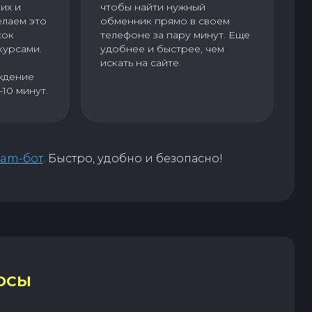
их и
чтобы найти нужный
елаем это
обменник прямо в своем
сок
телефоне за пару минут. Еще
курсами.
удобнее и быстрее, чем
искать на сайте.
ждение
–10 минут.
ram-бот
. Быстро, удобно и безопасно!
ОСЫ