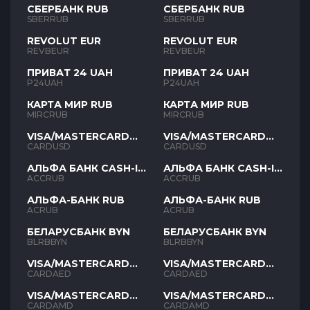
СБЕРБАНК RUB
СБЕРБАНК RUB
SBERRUB
SBERRUB
REVOLUT EUR
REVOLUT EUR
REVBEUR
REVBEUR
ПРИВАТ 24 UAH
ПРИВАТ 24 UAH
P24UAH
P24UAH
КАРТА МИР RUB
КАРТА МИР RUB
MIRCRUB
MIRCRUB
VISA/MASTERCARD
VISA/MASTERCARD
USD
USD
CARDUSD
CARDUSD
АЛЬФА БАНК CASH-IN
АЛЬФА БАНК CASH-IN
RUB
RUB
ACCRUB
ACCRUB
АЛЬФА-БАНК RUB
АЛЬФА-БАНК RUB
ACRUB
ACRUB
БЕЛАРУСБАНК BYN
БЕЛАРУСБАНК BYN
BLRBBYN
BLRBBYN
VISA/MASTERCARD
VISA/MASTERCARD
AED
AED
CARDAED
CARDAED
VISA/MASTERCARD
VISA/MASTERCARD
AMD
AMD
CARDAMD
CARDAMD