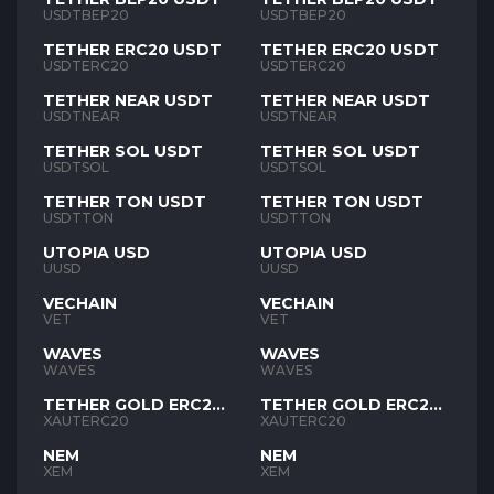
USDTBEP20
USDTBEP20
TETHER ERC20 USDT
TETHER ERC20 USDT
USDTERC20
USDTERC20
TETHER NEAR USDT
TETHER NEAR USDT
USDTNEAR
USDTNEAR
TETHER SOL USDT
TETHER SOL USDT
USDTSOL
USDTSOL
TETHER TON USDT
TETHER TON USDT
USDTTON
USDTTON
UTOPIA USD
UTOPIA USD
UUSD
UUSD
VECHAIN
VECHAIN
VET
VET
WAVES
WAVES
WAVES
WAVES
TETHER GOLD ERC20
TETHER GOLD ERC20
XAUT
XAUT
XAUTERC20
XAUTERC20
NEM
NEM
XEM
XEM