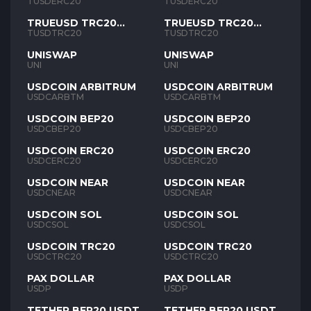
TUSD
TUSD
TUSDERC20
TUSDERC20
TRUEUSD TRC20
TRUEUSD TRC20
TUSD
TUSD
TUSDTRC20
TUSDTRC20
UNISWAP
UNISWAP
UNI
UNI
USDCOIN ARBITRUM
USDCOIN ARBITRUM
USDCARBTM
USDCARBTM
USDCOIN BEP20
USDCOIN BEP20
USDCBEP20
USDCBEP20
USDCOIN ERC20
USDCOIN ERC20
USDCERC20
USDCERC20
USDCOIN NEAR
USDCOIN NEAR
USDCNEAR
USDCNEAR
USDCOIN SOL
USDCOIN SOL
USDCSOL
USDCSOL
USDCOIN TRC20
USDCOIN TRC20
USDCTRC20
USDCTRC20
PAX DOLLAR
PAX DOLLAR
USDP
USDP
TETHER BEP20 USDT
TETHER BEP20 USDT