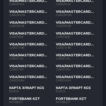
VISA/MASTERCARD
VISA/MASTERCARD
PLN
PLN
CARDPLN
CARDPLN
VISA/MASTERCARD
VISA/MASTERCARD
RON
RON
CARDRON
CARDRON
VISA/MASTERCARD
VISA/MASTERCARD
RUB
RUB
CARDRUB
CARDRUB
VISA/MASTERCARD
VISA/MASTERCARD
SEK
SEK
CARDSEK
CARDSEK
VISA/MASTERCARD
VISA/MASTERCARD
THB
THB
CARDTHB
CARDTHB
VISA/MASTERCARD
VISA/MASTERCARD
TJS
TJS
CARDTJS
CARDTJS
VISA/MASTERCARD
VISA/MASTERCARD
TYR
TYR
CARDTRY
CARDTRY
VISA/MASTERCARD
VISA/MASTERCARD
UAH
UAH
CARDUAH
CARDUAH
КАРТА ЭЛКАРТ KGS
КАРТА ЭЛКАРТ KGS
ELKGS
ELKGS
FORTEBANK KZT
FORTEBANK KZT
FRTBKZT
FRTBKZT