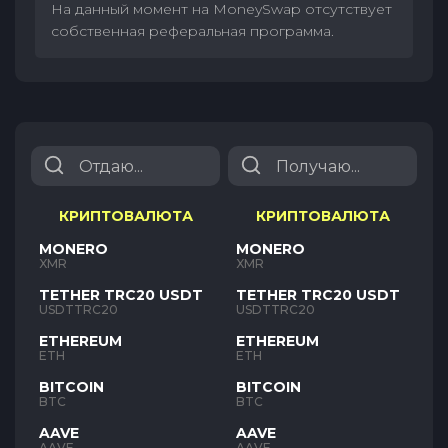
На данный момент на MoneySwap отсутствует
собственная реферальная программа.
КРИПТОВАЛЮТА
КРИПТОВАЛЮТА
MONERO
MONERO
XMR
XMR
TETHER TRC20 USDT
TETHER TRC20 USDT
USDTTRC20
USDTTRC20
ETHEREUM
ETHEREUM
ETH
ETH
BITCOIN
BITCOIN
BTC
BTC
AAVE
AAVE
AAVE
AAVE