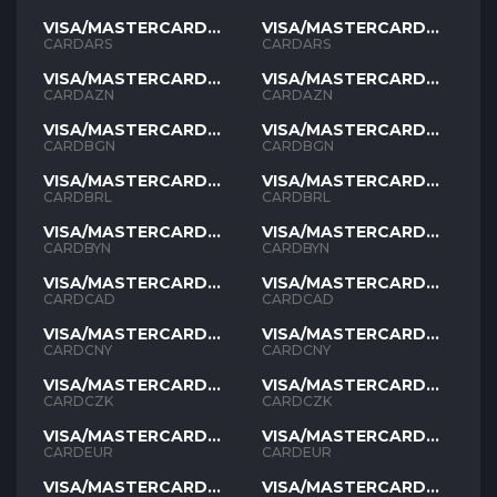
VISA/MASTERCARD
VISA/MASTERCARD
ARS
ARS
CARDARS
CARDARS
VISA/MASTERCARD
VISA/MASTERCARD
AZN
AZN
CARDAZN
CARDAZN
VISA/MASTERCARD
VISA/MASTERCARD
BGN
BGN
CARDBGN
CARDBGN
VISA/MASTERCARD
VISA/MASTERCARD
BRL
BRL
CARDBRL
CARDBRL
VISA/MASTERCARD
VISA/MASTERCARD
BYN
BYN
CARDBYN
CARDBYN
VISA/MASTERCARD
VISA/MASTERCARD
CAD
CAD
CARDCAD
CARDCAD
VISA/MASTERCARD
VISA/MASTERCARD
CNY
CNY
CARDCNY
CARDCNY
VISA/MASTERCARD
VISA/MASTERCARD
CZK
CZK
CARDCZK
CARDCZK
VISA/MASTERCARD
VISA/MASTERCARD
EUR
EUR
CARDEUR
CARDEUR
VISA/MASTERCARD
VISA/MASTERCARD