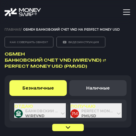
ГЛАВНАЯ
/
ОБМЕН БАНКОВСКИЙ СЧЕТ VND НА PERFECT MONEY USD
КАК СОВЕРШИТЬ ОБМЕН?
ВИДЕОИНСТРУКЦИЯ
ОБМЕН
БАНКОВСКИЙ СЧЕТ VND (WIREVND)
⇄
PERFECT MONEY USD (PMUSD)
Безналичные
Наличные
ОТДАЮ
ПОЛУЧАЮ
БАНКОВСКИЙ СЧЕТ VND
PERFECT MONEY USD
WIREVND
PMUSD