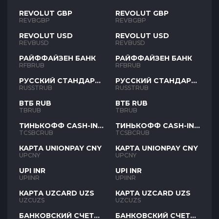
REVOLUT GBP
REVOLUT GBP
REVBGBP
REVBGBP
REVOLUT USD
REVOLUT USD
REVBUSD
REVBUSD
РАЙФФАЙЗЕН БАНК
РАЙФФАЙЗЕН БАНК
RFBRUB
RFBRUB
РУССКИЙ СТАНДАРТ
РУССКИЙ СТАНДАРТ
RUB
RUB
RUSSTRUB
RUSSTRUB
ВТБ RUB
ВТБ RUB
TBRUB
TBRUB
ТИНЬКОФФ CASH-IN
ТИНЬКОФФ CASH-IN
RUB
RUB
TCSBCRUB
TCSBCRUB
КАРТА UNIONPAY CNY
КАРТА UNIONPAY CNY
UPCNY
UPCNY
UPI INR
UPI INR
UPIINR
UPIINR
КАРТА UZCARD UZS
КАРТА UZCARD UZS
UZCUZS
UZCUZS
БАНКОВСКИЙ СЧЕТ
БАНКОВСКИЙ СЧЕТ