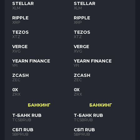
STELLAR
STELLAR
XLM
XLM
RIPPLE
RIPPLE
XRP
XRP
TEZOS
TEZOS
XTZ
XTZ
VERGE
VERGE
XVG
XVG
YEARN FINANCE
YEARN FINANCE
YFI
YFI
ZCASH
ZCASH
ZEC
ZEC
0X
0X
ZRX
ZRX
БАНКИНГ
БАНКИНГ
Т-БАНК RUB
Т-БАНК RUB
TCSBRUB
TCSBRUB
СБП RUB
СБП RUB
SBPRUB
SBPRUB