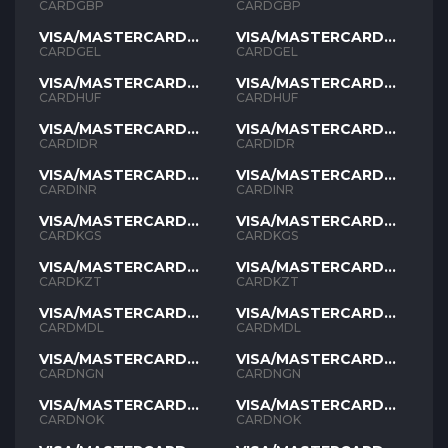
GBP
GBP
CARDGBP
CARDGBP
VISA/MASTERCARD
VISA/MASTERCARD
GEL
GEL
CARDGEL
CARDGEL
VISA/MASTERCARD
VISA/MASTERCARD
HUF
HUF
CARDHUF
CARDHUF
VISA/MASTERCARD
VISA/MASTERCARD
IDR
IDR
CARDIDR
CARDIDR
VISA/MASTERCARD
VISA/MASTERCARD
INR
INR
CARDINR
CARDINR
VISA/MASTERCARD
VISA/MASTERCARD
KGS
KGS
CARDKGS
CARDKGS
VISA/MASTERCARD
VISA/MASTERCARD
KZT
KZT
CARDKZT
CARDKZT
VISA/MASTERCARD
VISA/MASTERCARD
MDL
MDL
CARDMDL
CARDMDL
VISA/MASTERCARD
VISA/MASTERCARD
NGN
NGN
CARDNGN
CARDNGN
VISA/MASTERCARD
VISA/MASTERCARD
NOK
NOK
CARDNOK
CARDNOK