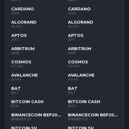
CARDANO
CARDANO
ADA
ADA
ALGORAND
ALGORAND
ALGO
ALGO
APTOS
APTOS
APT
APT
ARBITRUM
ARBITRUM
ARB
ARB
COSMOS
COSMOS
ATOM
ATOM
AVALANCHE
AVALANCHE
AVAX
AVAX
BAT
BAT
BAT
BAT
BITCOIN CASH
BITCOIN CASH
BCH
BCH
BINANCECOIN BEP20
BINANCECOIN BEP20
BNB
BNB
BNBBEP20
BNBBEP20
BITCOIN SV
BITCOIN SV