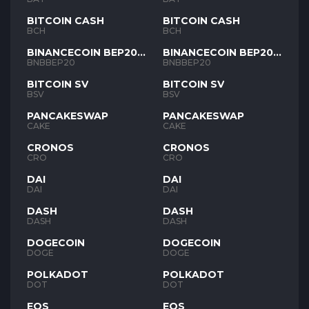
BITCOIN CASH
BITCOIN CASH
BCH
BCH
BINANCECOIN BEP20
BINANCECOIN BEP20
BNB
BNB
BNBBEP20
BNBBEP20
BITCOIN SV
BITCOIN SV
BSV
BSV
PANCAKESWAP
PANCAKESWAP
CAKE
CAKE
CRONOS
CRONOS
CRO
CRO
DAI
DAI
DAI
DAI
DASH
DASH
DASH
DASH
DOGECOIN
DOGECOIN
DOGE
DOGE
POLKADOT
POLKADOT
DOT
DOT
EOS
EOS