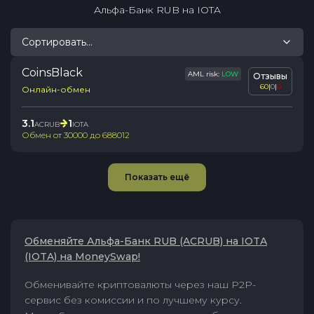
Альфа-Банк RUB
на
IOTA
Сортировать...
CoinsBlack
AML risk:
LOW
Отзывы
60
|
0
|
0
Онлайн-обмен
3.1
1
ACRUB
IOTA
Обмен от
30000
до
688012
Показать ещё
Обменяйте Альфа-Банк RUB (ACRUB) на IOTA
(IOTA) на MoneySwap!
Обменивайте криптовалюты через наш P2P-
сервис без комиссии и по лучшему курсу.