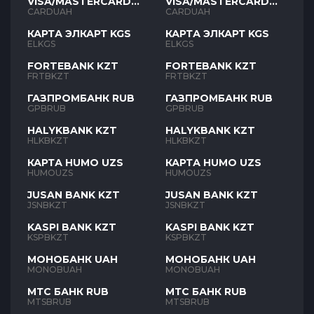
VISA/MASTERCARD
VISA/MASTERCARD
UAH
UAH
CARDUAH
CARDUAH
КАРТА ЭЛКАРТ KGS
КАРТА ЭЛКАРТ KGS
ELKGS
ELKGS
FORTEBANK KZT
FORTEBANK KZT
FRTBKZT
FRTBKZT
ГАЗПРОМБАНК RUB
ГАЗПРОМБАНК RUB
GPBRUB
GPBRUB
HALYKBANK KZT
HALYKBANK KZT
HLKBKZT
HLKBKZT
КАРТА HUMO UZS
КАРТА HUMO UZS
HUMOUZS
HUMOUZS
JUSAN BANK KZT
JUSAN BANK KZT
JSNBKZT
JSNBKZT
KASPI BANK KZT
KASPI BANK KZT
KSPBKZT
KSPBKZT
МОНОБАНК UAH
МОНОБАНК UAH
MONOBUAH
MONOBUAH
МТС БАНК RUB
МТС БАНК RUB
MTSBRUB
MTSBRUB