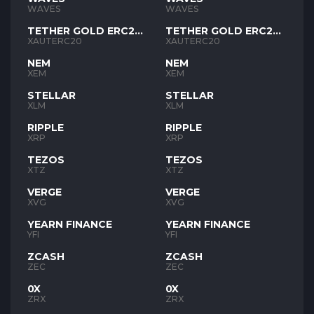
WAVES
WAVES
TETHER GOLD ERC20
TETHER GOLD ERC20
XAUT
XAUT
XAUTERC20
XAUTERC20
NEM
NEM
XEM
XEM
STELLAR
STELLAR
XLM
XLM
RIPPLE
RIPPLE
XRP
XRP
TEZOS
TEZOS
XTZ
XTZ
VERGE
VERGE
XVG
XVG
YEARN FINANCE
YEARN FINANCE
YFI
YFI
ZCASH
ZCASH
ZEC
ZEC
0X
0X
ZRX
ZRX