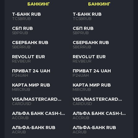
БАНКИНГ
БАНКИНГ
Т-БАНК RUB
Т-БАНК RUB
TCSBRUB
TCSBRUB
СБП RUB
СБП RUB
SBPRUB
SBPRUB
СБЕРБАНК RUB
СБЕРБАНК RUB
SBERRUB
SBERRUB
REVOLUT EUR
REVOLUT EUR
REVBEUR
REVBEUR
ПРИВАТ 24 UAH
ПРИВАТ 24 UAH
P24UAH
P24UAH
КАРТА МИР RUB
КАРТА МИР RUB
MIRCRUB
MIRCRUB
VISA/MASTERCARD
VISA/MASTERCARD
USD
USD
CARDUSD
CARDUSD
АЛЬФА БАНК CASH-IN
АЛЬФА БАНК CASH-IN
RUB
RUB
ACCRUB
ACCRUB
АЛЬФА-БАНК RUB
АЛЬФА-БАНК RUB
ACRUB
ACRUB