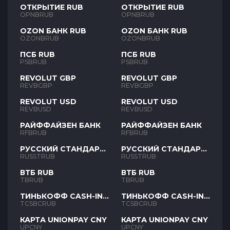
ОТКРЫТИЕ RUB
ОТКРЫТИЕ RUB
OPNBRUB
OPNBRUB
OZON БАНК RUB
OZON БАНК RUB
OZONBRUB
OZONBRUB
ПСБ RUB
ПСБ RUB
PSBRUB
PSBRUB
REVOLUT GBP
REVOLUT GBP
REVBGBP
REVBGBP
REVOLUT USD
REVOLUT USD
REVBUSD
REVBUSD
РАЙФФАЙЗЕН БАНК
РАЙФФАЙЗЕН БАНК
RFBRUB
RFBRUB
РУССКИЙ СТАНДАРТ
РУССКИЙ СТАНДАРТ
RUB
RUB
RUSSTRUB
RUSSTRUB
ВТБ RUB
ВТБ RUB
TBRUB
TBRUB
ТИНЬКОФФ CASH-IN
ТИНЬКОФФ CASH-IN
RUB
RUB
TCSBCRUB
TCSBCRUB
КАРТА UNIONPAY CNY
КАРТА UNIONPAY CNY
UPCNY
UPCNY