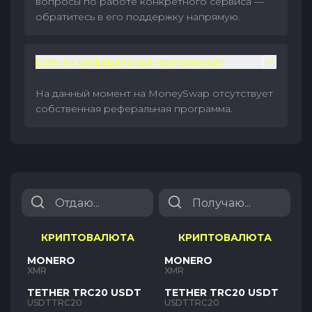
вопросы по работе конкретного сервиса —
обратитесь в его поддержку напрямую.
Есть ли реферальные программы?
На данный момент на MoneySwap отсутствует
собственная реферальная программа.
КРИПТОВАЛЮТА
КРИПТОВАЛЮТА
MONERO
MONERO
XMR
XMR
TETHER TRC20 USDT
TETHER TRC20 USDT
USDTTRC20
USDTTRC20