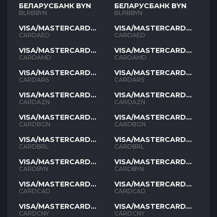
БЕЛАРУСБАНК BYN
БЕЛАРУСБАНК BYN
BLRBBYN
BLRBBYN
VISA/MASTERCARD
VISA/MASTERCARD
AED
AED
CARDAED
CARDAED
VISA/MASTERCARD
VISA/MASTERCARD
AMD
AMD
CARDAMD
CARDAMD
VISA/MASTERCARD
VISA/MASTERCARD
ARS
ARS
CARDARS
CARDARS
VISA/MASTERCARD
VISA/MASTERCARD
AZN
AZN
CARDAZN
CARDAZN
VISA/MASTERCARD
VISA/MASTERCARD
BGN
BGN
CARDBGN
CARDBGN
VISA/MASTERCARD
VISA/MASTERCARD
BRL
BRL
CARDBRL
CARDBRL
VISA/MASTERCARD
VISA/MASTERCARD
BYN
BYN
CARDBYN
CARDBYN
VISA/MASTERCARD
VISA/MASTERCARD
CAD
CAD
CARDCAD
CARDCAD
VISA/MASTERCARD
VISA/MASTERCARD
CNY
CNY
CARDCNY
CARDCNY