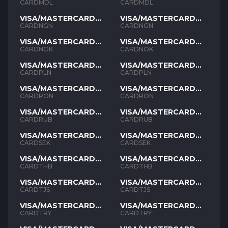
MDL
MDL
CARDMDL
CARDMDL
VISA/MASTERCARD
VISA/MASTERCARD
NGN
NGN
CARDNGN
CARDNGN
VISA/MASTERCARD
VISA/MASTERCARD
NOK
NOK
CARDNOK
CARDNOK
VISA/MASTERCARD
VISA/MASTERCARD
PLN
PLN
CARDPLN
CARDPLN
VISA/MASTERCARD
VISA/MASTERCARD
RON
RON
CARDRON
CARDRON
VISA/MASTERCARD
VISA/MASTERCARD
RUB
RUB
CARDRUB
CARDRUB
VISA/MASTERCARD
VISA/MASTERCARD
SEK
SEK
CARDSEK
CARDSEK
VISA/MASTERCARD
VISA/MASTERCARD
THB
THB
CARDTHB
CARDTHB
VISA/MASTERCARD
VISA/MASTERCARD
TJS
TJS
CARDTJS
CARDTJS
VISA/MASTERCARD
VISA/MASTERCARD
TYR
TYR
CARDTRY
CARDTRY