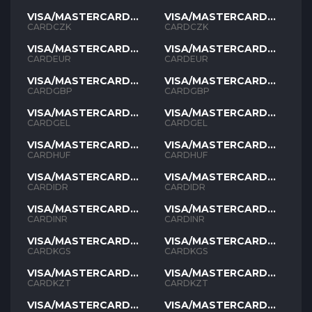
VISA/MASTERCARD
VISA/MASTERCARD
CZK
CZK
CARDCZK
CARDCZK
VISA/MASTERCARD
VISA/MASTERCARD
EUR
EUR
CARDEUR
CARDEUR
VISA/MASTERCARD
VISA/MASTERCARD
GBP
GBP
CARDGBP
CARDGBP
VISA/MASTERCARD
VISA/MASTERCARD
GEL
GEL
CARDGEL
CARDGEL
VISA/MASTERCARD
VISA/MASTERCARD
HUF
HUF
CARDHUF
CARDHUF
VISA/MASTERCARD
VISA/MASTERCARD
IDR
IDR
CARDIDR
CARDIDR
VISA/MASTERCARD
VISA/MASTERCARD
INR
INR
CARDINR
CARDINR
VISA/MASTERCARD
VISA/MASTERCARD
KGS
KGS
CARDKGS
CARDKGS
VISA/MASTERCARD
VISA/MASTERCARD
KZT
KZT
CARDKZT
CARDKZT
VISA/MASTERCARD
VISA/MASTERCARD