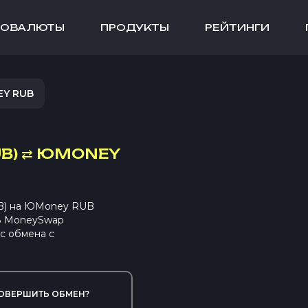
ТОВАЛЮТЫ
ПРОДУКТЫ
РЕЙТИНГИ
EY RUB
B)
⇄
ЮMONEY
B) на ЮMoney RUB
 В MoneySwap
с обмена с
ОВЕРШИТЬ ОБМЕН?