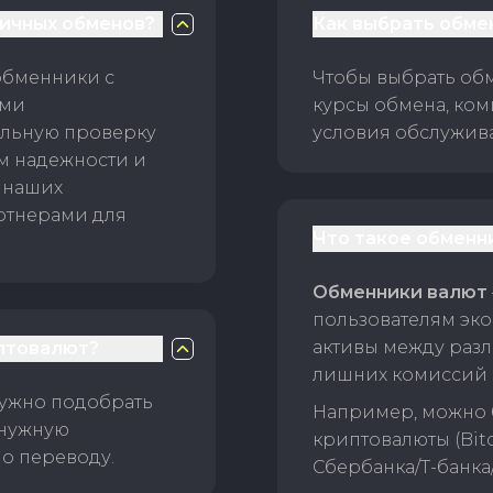
личных обменов?
Как выбрать обме
обменники с
Чтобы выбрать об
ами
курсы обмена, ком
ельную проверку
условия обслужив
ам надежности и
 наших
ртнерами для
Что такое обменн
Обменники валют
пользователям эко
активы между раз
птовалют?
лишних комиссий 
нужно подобрать
Например, можно 
 нужную
криптовалюты (Bitc
о переводу.
Сбербанка/Т-банка