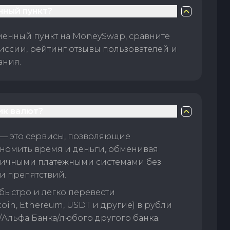
нный пункт?
менный пункт на MoneySwap, сравните
иссии, рейтинг отзывы пользователей и
ания.
ик валют?
— это сервисы, позволяющие
номить время и деньги, обменивая
личными платежными системами без
и препятствий.
быстро и легко перевести
oin, Ethereum, USDT и другие) в рубли
/Альфа Банка/любого другого банка.