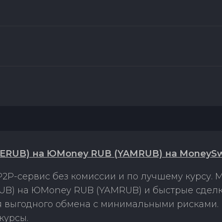
ERUB) на ЮMoney RUB (YAMRUB) на MoneySw
2P-сервис без комиссии и по лучшему курсу.
UB) на ЮMoney RUB (YAMRUB) и быстрые сделк
ля выгодного обмена с минимальными рисками
курсы.