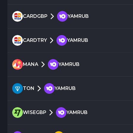
CARDGBP
YAMRUB
CARDTRY
YAMRUB
MANA
YAMRUB
TON
YAMRUB
WISEGBP
YAMRUB