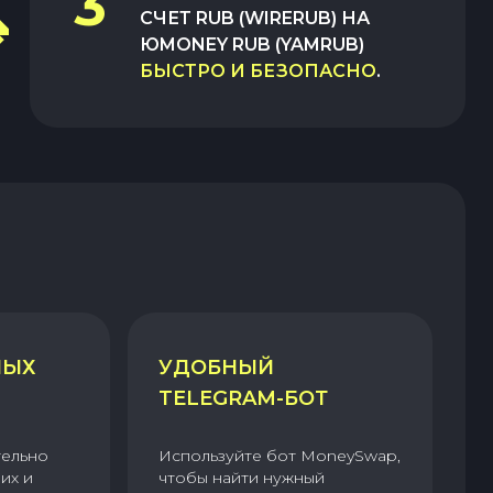
3
СЧЕТ RUB (WIRERUB)
НА
ЮMONEY RUB (YAMRUB)
БЫСТРО И БЕЗОПАСНО
.
НЫХ
УДОБНЫЙ
TELEGRAM-БОТ
тельно
Используйте бот MoneySwap,
их и
чтобы найти нужный