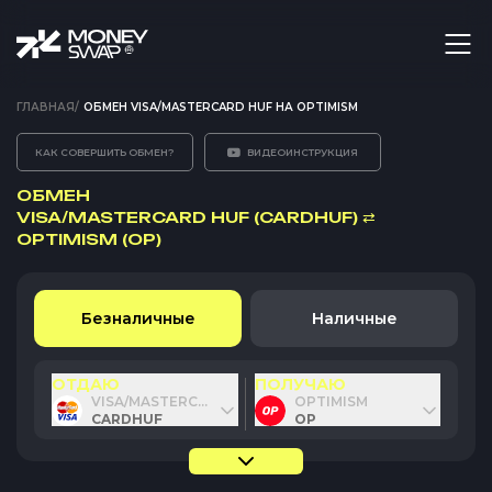
ГЛАВНАЯ
/
ОБМЕН VISA/MASTERCARD HUF НА OPTIMISM
КАК СОВЕРШИТЬ ОБМЕН?
ВИДЕОИНСТРУКЦИЯ
ОБМЕН
VISA/MASTERCARD HUF (CARDHUF)
⇄
OPTIMISM (OP)
Безналичные
Наличные
ОТДАЮ
ПОЛУЧАЮ
VISA/MASTERCARD HUF
OPTIMISM
CARDHUF
OP