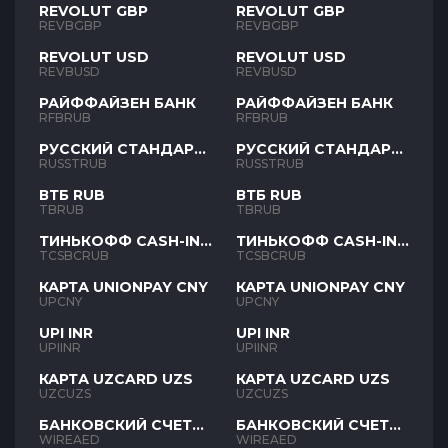
REVOLUT GBP
REVOLUT GBP
REVBGBP
REVBGBP
REVOLUT USD
REVOLUT USD
REVBUSD
REVBUSD
РАЙФФАЙЗЕН БАНК
РАЙФФАЙЗЕН БАНК
RFBRUB
RFBRUB
РУССКИЙ СТАНДАРТ
РУССКИЙ СТАНДАРТ
RUB
RUB
RUSSTRUB
RUSSTRUB
ВТБ RUB
ВТБ RUB
TBRUB
TBRUB
ТИНЬКОФФ CASH-IN
ТИНЬКОФФ CASH-IN
RUB
RUB
TCSBCRUB
TCSBCRUB
КАРТА UNIONPAY CNY
КАРТА UNIONPAY CNY
UPCNY
UPCNY
UPI INR
UPI INR
UPIINR
UPIINR
КАРТА UZCARD UZS
КАРТА UZCARD UZS
UZCUZS
UZCUZS
БАНКОВСКИЙ СЧЕТ
БАНКОВСКИЙ СЧЕТ
AED
AED
WIREAED
WIREAED