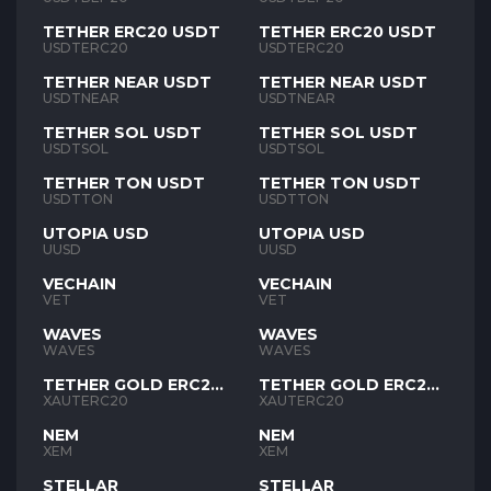
TETHER ERC20 USDT
TETHER ERC20 USDT
USDTERC20
USDTERC20
TETHER NEAR USDT
TETHER NEAR USDT
USDTNEAR
USDTNEAR
TETHER SOL USDT
TETHER SOL USDT
USDTSOL
USDTSOL
TETHER TON USDT
TETHER TON USDT
USDTTON
USDTTON
UTOPIA USD
UTOPIA USD
UUSD
UUSD
VECHAIN
VECHAIN
VET
VET
WAVES
WAVES
WAVES
WAVES
TETHER GOLD ERC20
TETHER GOLD ERC20
XAUT
XAUT
XAUTERC20
XAUTERC20
NEM
NEM
XEM
XEM
STELLAR
STELLAR