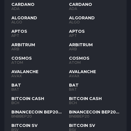
CARDANO
CARDANO
ADA
ADA
ALGORAND
ALGORAND
ALGO
ALGO
APTOS
APTOS
APT
APT
ARBITRUM
ARBITRUM
ARB
ARB
COSMOS
COSMOS
ATOM
ATOM
AVALANCHE
AVALANCHE
AVAX
AVAX
BAT
BAT
BAT
BAT
BITCOIN CASH
BITCOIN CASH
BCH
BCH
BINANCECOIN BEP20
BINANCECOIN BEP20
BNB
BNB
BNBBEP20
BNBBEP20
BITCOIN SV
BITCOIN SV
BSV
BSV