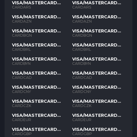
VISA/MASTERCARD
VISA/MASTERCARD
ARS
ARS
CARDARS
CARDARS
VISA/MASTERCARD
VISA/MASTERCARD
AZN
AZN
CARDAZN
CARDAZN
VISA/MASTERCARD
VISA/MASTERCARD
BGN
BGN
CARDBGN
CARDBGN
VISA/MASTERCARD
VISA/MASTERCARD
BRL
BRL
CARDBRL
CARDBRL
VISA/MASTERCARD
VISA/MASTERCARD
BYN
BYN
CARDBYN
CARDBYN
VISA/MASTERCARD
VISA/MASTERCARD
CAD
CAD
CARDCAD
CARDCAD
VISA/MASTERCARD
VISA/MASTERCARD
CNY
CNY
CARDCNY
CARDCNY
VISA/MASTERCARD
VISA/MASTERCARD
CZK
CZK
CARDCZK
CARDCZK
VISA/MASTERCARD
VISA/MASTERCARD
EUR
EUR
CARDEUR
CARDEUR
VISA/MASTERCARD
VISA/MASTERCARD
GBP
GBP
CARDGBP
CARDGBP