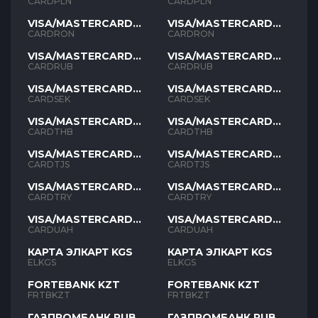
PLN
PLN
CARDPLN
CARDPLN
VISA/MASTERCARD
VISA/MASTERCARD
RON
RON
CARDRON
CARDRON
VISA/MASTERCARD
VISA/MASTERCARD
RUB
RUB
CARDRUB
CARDRUB
VISA/MASTERCARD
VISA/MASTERCARD
SEK
SEK
CARDSEK
CARDSEK
VISA/MASTERCARD
VISA/MASTERCARD
THB
THB
CARDTHB
CARDTHB
VISA/MASTERCARD
VISA/MASTERCARD
TJS
TJS
CARDTJS
CARDTJS
VISA/MASTERCARD
VISA/MASTERCARD
TYR
TYR
CARDTRY
CARDTRY
VISA/MASTERCARD
VISA/MASTERCARD
UAH
UAH
CARDUAH
CARDUAH
КАРТА ЭЛКАРТ KGS
КАРТА ЭЛКАРТ KGS
ELKGS
ELKGS
FORTEBANK KZT
FORTEBANK KZT
FRTBKZT
FRTBKZT
ГАЗПРОМБАНК RUB
ГАЗПРОМБАНК RUB