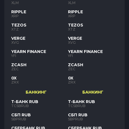
XLM
XLM
RIPPLE
RIPPLE
XRP
XRP
TEZOS
TEZOS
XTZ
XTZ
VERGE
VERGE
XVG
XVG
YEARN FINANCE
YEARN FINANCE
YFI
YFI
ZCASH
ZCASH
ZEC
ZEC
0X
0X
ZRX
ZRX
БАНКИНГ
БАНКИНГ
Т-БАНК RUB
Т-БАНК RUB
TCSBRUB
TCSBRUB
СБП RUB
СБП RUB
SBPRUB
SBPRUB
СБЕРБАНК RUB
СБЕРБАНК RUB