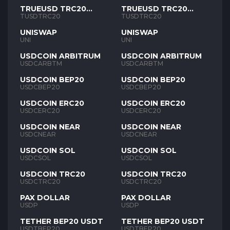
TRUEUSD TRC20
TRUEUSD TRC20
TUSD
TUSD
TUSDTRC20
TUSDTRC20
UNISWAP
UNISWAP
UNI
UNI
USDCOIN ARBITRUM
USDCOIN ARBITRUM
USDCARBTM
USDCARBTM
USDCOIN BEP20
USDCOIN BEP20
USDCBEP20
USDCBEP20
USDCOIN ERC20
USDCOIN ERC20
USDCERC20
USDCERC20
USDCOIN NEAR
USDCOIN NEAR
USDCNEAR
USDCNEAR
USDCOIN SOL
USDCOIN SOL
USDCSOL
USDCSOL
USDCOIN TRC20
USDCOIN TRC20
USDCTRC20
USDCTRC20
PAX DOLLAR
PAX DOLLAR
USDP
USDP
TETHER BEP20 USDT
TETHER BEP20 USDT
USDTBEP20
USDTBEP20