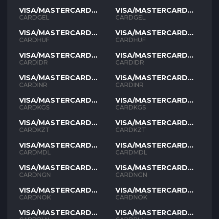
VISA/MASTERCARD
VISA/MASTERCARD
GEL
GEL
CARDGEL
CARDGEL
VISA/MASTERCARD
VISA/MASTERCARD
HUF
HUF
CARDHUF
CARDHUF
VISA/MASTERCARD
VISA/MASTERCARD
IDR
IDR
CARDIDR
CARDIDR
VISA/MASTERCARD
VISA/MASTERCARD
INR
INR
CARDINR
CARDINR
VISA/MASTERCARD
VISA/MASTERCARD
KGS
KGS
CARDKGS
CARDKGS
VISA/MASTERCARD
VISA/MASTERCARD
KZT
KZT
CARDKZT
CARDKZT
VISA/MASTERCARD
VISA/MASTERCARD
MDL
MDL
CARDMDL
CARDMDL
VISA/MASTERCARD
VISA/MASTERCARD
NGN
NGN
CARDNGN
CARDNGN
VISA/MASTERCARD
VISA/MASTERCARD
NOK
NOK
CARDNOK
CARDNOK
VISA/MASTERCARD
VISA/MASTERCARD