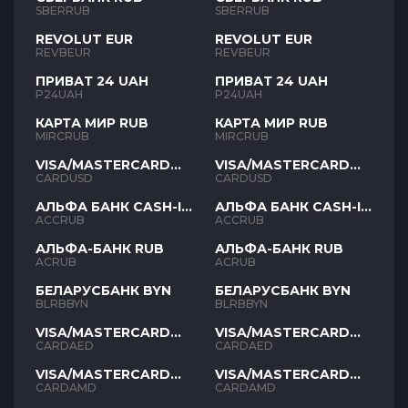
SBERRUB
SBERRUB
REVOLUT EUR
REVOLUT EUR
REVBEUR
REVBEUR
ПРИВАТ 24 UAH
ПРИВАТ 24 UAH
P24UAH
P24UAH
КАРТА МИР RUB
КАРТА МИР RUB
MIRCRUB
MIRCRUB
VISA/MASTERCARD
VISA/MASTERCARD
USD
USD
CARDUSD
CARDUSD
АЛЬФА БАНК CASH-IN
АЛЬФА БАНК CASH-IN
RUB
RUB
ACCRUB
ACCRUB
АЛЬФА-БАНК RUB
АЛЬФА-БАНК RUB
ACRUB
ACRUB
БЕЛАРУСБАНК BYN
БЕЛАРУСБАНК BYN
BLRBBYN
BLRBBYN
VISA/MASTERCARD
VISA/MASTERCARD
AED
AED
CARDAED
CARDAED
VISA/MASTERCARD
VISA/MASTERCARD
AMD
AMD
CARDAMD
CARDAMD