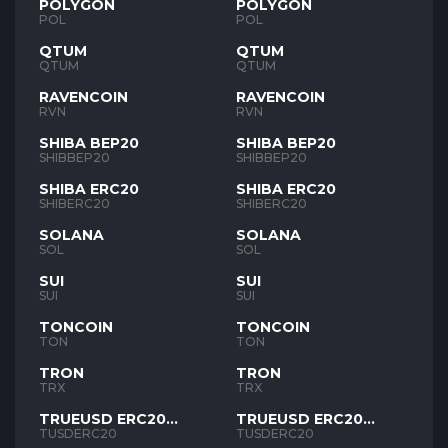
POLYGON
POLYGON
POL
POL
QTUM
QTUM
QTUM
QTUM
RAVENCOIN
RAVENCOIN
RVN
RVN
SHIBA BEP20
SHIBA BEP20
SHIBBEP20
SHIBBEP20
SHIBA ERC20
SHIBA ERC20
SHIBERC20
SHIBERC20
SOLANA
SOLANA
SOL
SOL
SUI
SUI
SUI
SUI
TONCOIN
TONCOIN
TON
TON
TRON
TRON
TRX
TRX
TRUEUSD ERC20
TRUEUSD ERC20
TUSD
TUSD
TUSDERC20
TUSDERC20