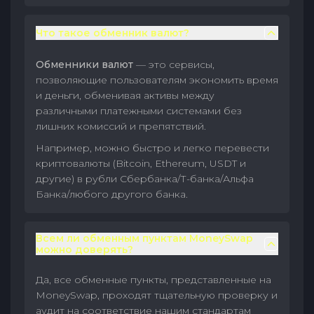
Что такое обменник валют?
Обменники валют
— это сервисы,
позволяющие пользователям экономить время
и деньги, обменивая активы между
различными платежными системами без
лишних комиссий и препятствий.
Например, можно быстро и легко перевести
криптовалюты (Bitcoin, Ethereum, USDT и
другие) в рубли Сбербанка/Т-банка/Альфа
Банка/любого другого банка.
Всем ли обменным пунктам MoneySwap
можно доверять?
Да, все обменные пункты, представленные на
MoneySwap, проходят тщательную проверку и
аудит на соответствие нашим стандартам