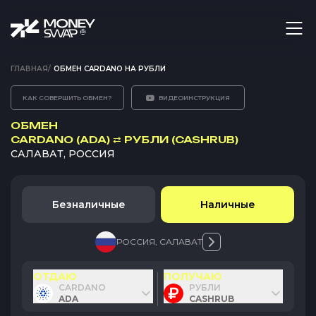
ГЛАВНАЯ
/
ОБМЕН CARDANO НА РУБЛИ
КАК СОВЕРШИТЬ ОБМЕН?
ВИДЕОИНСТРУКЦИЯ
ОБМЕН
CARDANO (ADA)
⇄
РУБЛИ (CASHRUB)
САЛАВАТ, РОССИЯ
Безналичные
Наличные
РОССИЯ
,
САЛАВАТ
ОТДАЮ
ПОЛУЧАЮ
CARDANO
РУБЛИ
ADA
CASHRUB