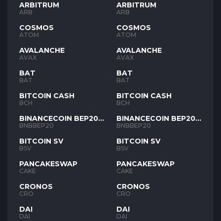
ARBITRUM
ARBITRUM
ARB
ARB
COSMOS
COSMOS
ATOM
ATOM
AVALANCHE
AVALANCHE
AVAX
AVAX
BAT
BAT
BAT
BAT
BITCOIN CASH
BITCOIN CASH
BCH
BCH
BINANCECOIN BEP20
BINANCECOIN BEP20
BNB
BNB
BNBBEP20
BNBBEP20
BITCOIN SV
BITCOIN SV
BSV
BSV
PANCAKESWAP
PANCAKESWAP
CAKE
CAKE
CRONOS
CRONOS
CRO
CRO
DAI
DAI
DAI
DAI