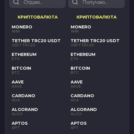
КРИПТОВАЛЮТА
КРИПТОВАЛЮТА
MONERO
MONERO
XMR
XMR
TETHER TRC20 USDT
TETHER TRC20 USDT
USDTTRC20
USDTTRC20
ETHEREUM
ETHEREUM
ETH
ETH
BITCOIN
BITCOIN
BTC
BTC
AAVE
AAVE
AAVE
AAVE
CARDANO
CARDANO
ADA
ADA
ALGORAND
ALGORAND
ALGO
ALGO
APTOS
APTOS
APT
APT