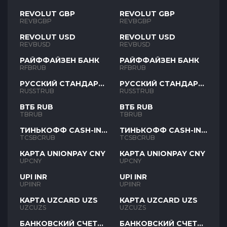
REVOLUT GBP
REVOLUT GBP
REVBGBP
REVBGBP
REVOLUT USD
REVOLUT USD
REVBUSD
REVBUSD
РАЙФФАЙЗЕН БАНК
РАЙФФАЙЗЕН БАНК
RFBRUB
RFBRUB
РУССКИЙ СТАНДАРТ
РУССКИЙ СТАНДАРТ
RUB
RUB
RUSSTRUB
RUSSTRUB
ВТБ RUB
ВТБ RUB
TBRUB
TBRUB
ТИНЬКОФФ CASH-IN
ТИНЬКОФФ CASH-IN
RUB
RUB
TCSBCRUB
TCSBCRUB
КАРТА UNIONPAY CNY
КАРТА UNIONPAY CNY
UPCNY
UPCNY
UPI INR
UPI INR
UPIINR
UPIINR
КАРТА UZCARD UZS
КАРТА UZCARD UZS
UZCUZS
UZCUZS
БАНКОВСКИЙ СЧЕТ
БАНКОВСКИЙ СЧЕТ