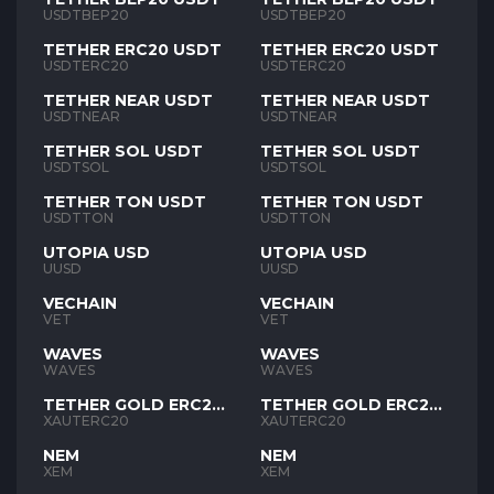
USDTBEP20
USDTBEP20
TETHER ERC20 USDT
TETHER ERC20 USDT
USDTERC20
USDTERC20
TETHER NEAR USDT
TETHER NEAR USDT
USDTNEAR
USDTNEAR
TETHER SOL USDT
TETHER SOL USDT
USDTSOL
USDTSOL
TETHER TON USDT
TETHER TON USDT
USDTTON
USDTTON
UTOPIA USD
UTOPIA USD
UUSD
UUSD
VECHAIN
VECHAIN
VET
VET
WAVES
WAVES
WAVES
WAVES
TETHER GOLD ERC20
TETHER GOLD ERC20
XAUT
XAUT
XAUTERC20
XAUTERC20
NEM
NEM
XEM
XEM