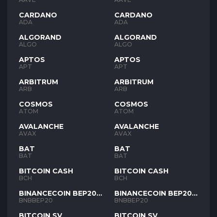
CARDANO
CARDANO
ADA
ADA
ALGORAND
ALGORAND
ALGO
ALGO
APTOS
APTOS
APT
APT
ARBITRUM
ARBITRUM
ARB
ARB
COSMOS
COSMOS
ATOM
ATOM
AVALANCHE
AVALANCHE
AVAX
AVAX
BAT
BAT
BAT
BAT
BITCOIN CASH
BITCOIN CASH
BCH
BCH
BINANCECOIN BEP20
BINANCECOIN BEP20
BNB
BNB
BNBBEP20
BNBBEP20
BITCOIN SV
BITCOIN SV