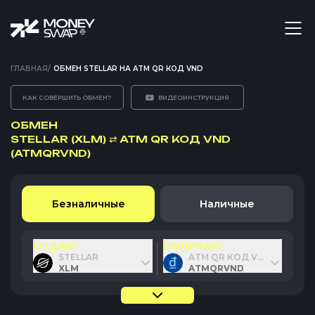
ГЛАВНАЯ
/
ОБМЕН STELLAR НА ATM QR КОД VND
КАК СОВЕРШИТЬ ОБМЕН?
ВИДЕОИНСТРУКЦИЯ
ОБМЕН
STELLAR (XLM)
⇄
ATM QR КОД VND
(ATMQRVND)
Безналичные
Наличные
ОТДАЮ
ПОЛУЧАЮ
STELLAR
ATM QR КОД VND
XLM
ATMQRVND