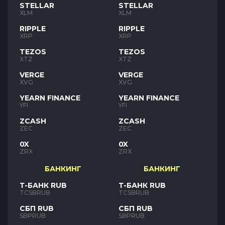
STELLAR
STELLAR
XLM
XLM
RIPPLE
RIPPLE
XRP
XRP
TEZOS
TEZOS
XTZ
XTZ
VERGE
VERGE
XVG
XVG
YEARN FINANCE
YEARN FINANCE
YFI
YFI
ZCASH
ZCASH
ZEC
ZEC
0X
0X
ZRX
ZRX
БАНКИНГ
БАНКИНГ
Т-БАНК RUB
Т-БАНК RUB
TCSBRUB
TCSBRUB
СБП RUB
СБП RUB
SBPRUB
SBPRUB