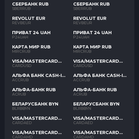
СБЕРБАНК RUB
СБЕРБАНК RUB
SBERRUB
SBERRUB
REVOLUT EUR
REVOLUT EUR
REVBEUR
REVBEUR
ПРИВАТ 24 UAH
ПРИВАТ 24 UAH
P24UAH
P24UAH
КАРТА МИР RUB
КАРТА МИР RUB
MIRCRUB
MIRCRUB
VISA/MASTERCARD
VISA/MASTERCARD
USD
USD
CARDUSD
CARDUSD
АЛЬФА БАНК CASH-IN
АЛЬФА БАНК CASH-IN
RUB
RUB
ACCRUB
ACCRUB
АЛЬФА-БАНК RUB
АЛЬФА-БАНК RUB
ACRUB
ACRUB
БЕЛАРУСБАНК BYN
БЕЛАРУСБАНК BYN
BLRBBYN
BLRBBYN
VISA/MASTERCARD
VISA/MASTERCARD
AED
AED
CARDAED
CARDAED
VISA/MASTERCARD
VISA/MASTERCARD
AMD
AMD
CARDAMD
CARDAMD