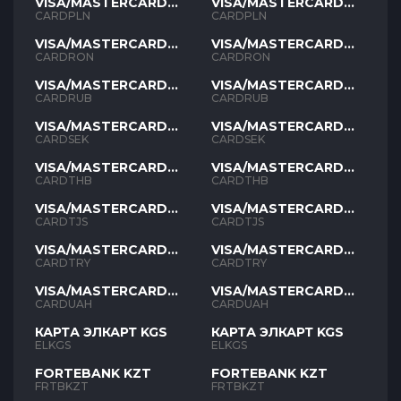
VISA/MASTERCARD
VISA/MASTERCARD
PLN
PLN
CARDPLN
CARDPLN
VISA/MASTERCARD
VISA/MASTERCARD
RON
RON
CARDRON
CARDRON
VISA/MASTERCARD
VISA/MASTERCARD
RUB
RUB
CARDRUB
CARDRUB
VISA/MASTERCARD
VISA/MASTERCARD
SEK
SEK
CARDSEK
CARDSEK
VISA/MASTERCARD
VISA/MASTERCARD
THB
THB
CARDTHB
CARDTHB
VISA/MASTERCARD
VISA/MASTERCARD
TJS
TJS
CARDTJS
CARDTJS
VISA/MASTERCARD
VISA/MASTERCARD
TYR
TYR
CARDTRY
CARDTRY
VISA/MASTERCARD
VISA/MASTERCARD
UAH
UAH
CARDUAH
CARDUAH
КАРТА ЭЛКАРТ KGS
КАРТА ЭЛКАРТ KGS
ELKGS
ELKGS
FORTEBANK KZT
FORTEBANK KZT
FRTBKZT
FRTBKZT