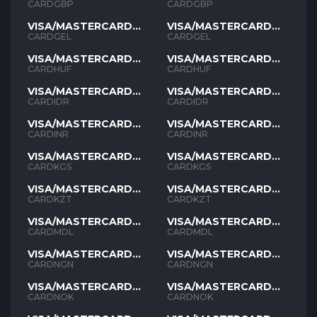
GBP
GBP
CARDGBP
CARDGBP
VISA/MASTERCARD
VISA/MASTERCARD
GEL
GEL
CARDGEL
CARDGEL
VISA/MASTERCARD
VISA/MASTERCARD
HUF
HUF
CARDHUF
CARDHUF
VISA/MASTERCARD
VISA/MASTERCARD
IDR
IDR
CARDIDR
CARDIDR
VISA/MASTERCARD
VISA/MASTERCARD
INR
INR
CARDINR
CARDINR
VISA/MASTERCARD
VISA/MASTERCARD
KGS
KGS
CARDKGS
CARDKGS
VISA/MASTERCARD
VISA/MASTERCARD
KZT
KZT
CARDKZT
CARDKZT
VISA/MASTERCARD
VISA/MASTERCARD
MDL
MDL
CARDMDL
CARDMDL
VISA/MASTERCARD
VISA/MASTERCARD
NGN
NGN
CARDNGN
CARDNGN
VISA/MASTERCARD
VISA/MASTERCARD
NOK
NOK
CARDNOK
CARDNOK