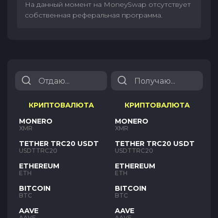
На данный момент на MoneySwap отсутствует
собственная реферальная программа.
КРИПТОВАЛЮТА
КРИПТОВАЛЮТА
MONERO
MONERO
XMR
XMR
TETHER TRC20 USDT
TETHER TRC20 USDT
USDTTRC20
USDTTRC20
ETHEREUM
ETHEREUM
ETH
ETH
BITCOIN
BITCOIN
BTC
BTC
AAVE
AAVE
AAVE
AAVE