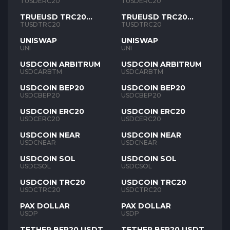
TUSD
TUSD
TUSDERC20
TUSDERC20
TRUEUSD TRC20
TRUEUSD TRC20
TUSD
TUSD
TUSDTRC20
TUSDTRC20
UNISWAP
UNISWAP
UNI
UNI
USDCOIN ARBITRUM
USDCOIN ARBITRUM
USDCARBTM
USDCARBTM
USDCOIN BEP20
USDCOIN BEP20
USDCBEP20
USDCBEP20
USDCOIN ERC20
USDCOIN ERC20
USDCERC20
USDCERC20
USDCOIN NEAR
USDCOIN NEAR
USDCNEAR
USDCNEAR
USDCOIN SOL
USDCOIN SOL
USDCSOL
USDCSOL
USDCOIN TRC20
USDCOIN TRC20
USDCTRC20
USDCTRC20
PAX DOLLAR
PAX DOLLAR
USDP
USDP
TETHER BEP20 USDT
TETHER BEP20 USDT