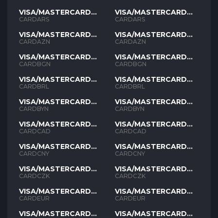
VISA/MASTERCARD
VISA/MASTERCARD
ARS
ARS
CARDARS
CARDARS
VISA/MASTERCARD
VISA/MASTERCARD
AZN
AZN
CARDAZN
CARDAZN
VISA/MASTERCARD
VISA/MASTERCARD
BGN
BGN
CARDBGN
CARDBGN
VISA/MASTERCARD
VISA/MASTERCARD
BRL
BRL
CARDBRL
CARDBRL
VISA/MASTERCARD
VISA/MASTERCARD
BYN
BYN
CARDBYN
CARDBYN
VISA/MASTERCARD
VISA/MASTERCARD
CAD
CAD
CARDCAD
CARDCAD
VISA/MASTERCARD
VISA/MASTERCARD
CNY
CNY
CARDCNY
CARDCNY
VISA/MASTERCARD
VISA/MASTERCARD
CZK
CZK
CARDCZK
CARDCZK
VISA/MASTERCARD
VISA/MASTERCARD
EUR
EUR
CARDEUR
CARDEUR
VISA/MASTERCARD
VISA/MASTERCARD