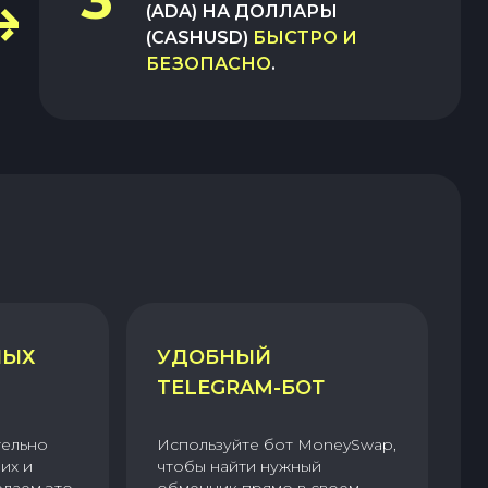
(ADA)
НА
ДОЛЛАРЫ
(CASHUSD)
БЫСТРО И
БЕЗОПАСНО
.
НЫХ
УДОБНЫЙ
TELEGRAM-БОТ
тельно
Используйте бот MoneySwap,
их и
чтобы найти нужный
елаем это
обменник прямо в своем