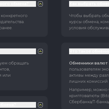
чного обмена?
Как выбрать обме
 конкретного
Чтобы выбрать об
дательства.
курсы обмена, ком
ранее.
условия обслужив
Что такое обменн
уем обращать
Обменники валют
нтов,
пользователям эко
и или
активы между раз
лишних комиссий 
Например, можно 
криптовалюты (Bitc
Сбербанка/Т-банка
обмена?