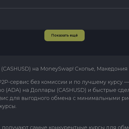
Показать ещё
 (CASHUSD) на MoneySwap! Скопье, Македония
2P-сервис без комиссии и по лучшему курсу 
o (ADA) на Доллары (CASHUSD) и быстрые сде
рвис для выгодного обмена с минимальными р
курсы.
 получают самые конкурентные курсы для обм