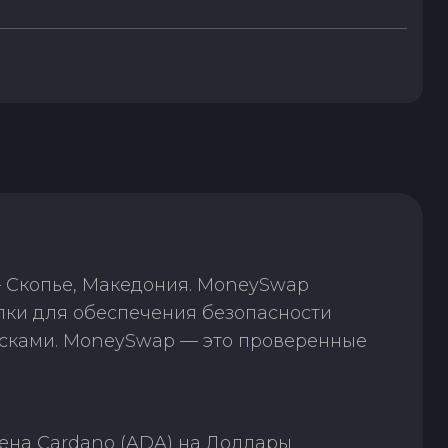
— Скопье, Македония. MoneySwap
лки для обеспечения безопасности
исками. MoneySwap — это проверенные
ена Cardano (ADA) на Доллары