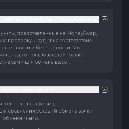
 пунктам MoneySwap можно доверять?
пункты, представленные на MoneySwap,
ую проверку и аудит на соответствие
 надежности и безопасности. Мы
чить наших пользователей только
тнерами для обмена валют.
грегатор обменников?
ков — это платформа,
для сравнения условий обмена валют
и обменниками.