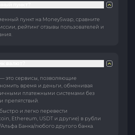
нный пункт?
менный пункт на MoneySwap, сравните
иссии, рейтинг отзывы пользователей и
ания.
ик валют?
— это сервисы, позволяющие
номить время и деньги, обменивая
личными платежными системами без
и препятствий.
быстро и легко перевести
oin, Ethereum, USDT и другие) в рубли
/Альфа Банка/любого другого банка.