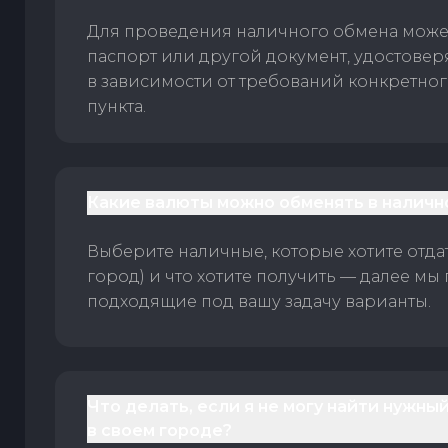
Для проведения наличного обмена може
паспорт или другой документ, удостове
в зависимости от требований конкретно
пункта.
Какие валюты можно обменять в наличн
Выберите наличные, которые хотите отдать
город) и что хотите получить — далее мы
подходящие под вашу задачу варианты.
Что делать, если я не могу найти нужны
в своем городе?