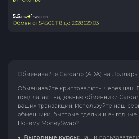
5.5
1
ADA
CASHUSD
Обмен от
54506.118
до
2328629.03
Обменивайте Cardano (ADA) на Доллары
Обменивайте криптовалюты через наш P
предлагает надежные обменники Cardan
ваших транзакций. Используйте наш се
обменники, быстрые сделки и выгодные 
Почему MoneySwap?
Выгодные курсы:
наши пользователи