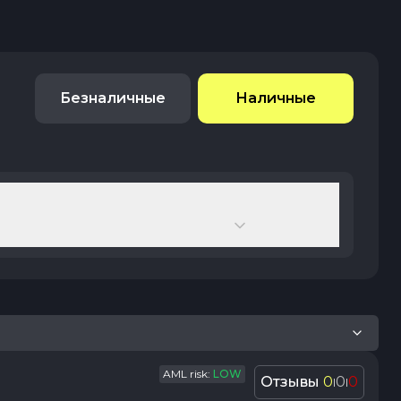
Безналичные
Наличные
AML risk:
LOW
Отзывы
0
0
0
|
|