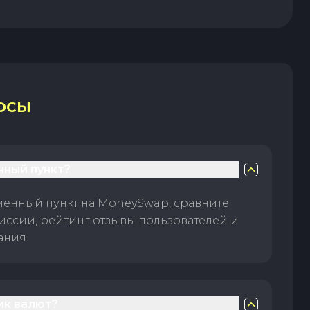
ОСЫ
нный пункт?
менный пункт на MoneySwap, сравните
иссии, рейтинг отзывы пользователей и
ания.
ик валют?