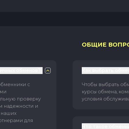
ОБЩИЕ ВОПР
личных обменов?
Как выбрать обме
обменники с
Чтобы выбрать об
ами
курсы обмена, ком
ельную проверку
условия обслужив
ам надежности и
 наших
ртнерами для
Что такое обменн