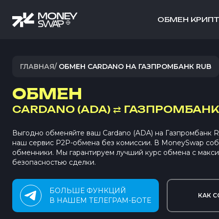
ОБМЕН КРИП
ГЛАВНАЯ
/
ОБМЕН CARDANO НА ГАЗПРОМБАНК RUB
ОБМЕН
CARDANO (ADA)
⇄
ГАЗПРОМБАНК 
Выгодно обменяйте ваш Cardano (ADA) на Газпромбанк 
наш сервис P2P-обмена без комиссии. В MoneySwap со
обменники. Мы гарантируем лучший курс обмена с макс
безопасностью сделки.
БОЛЬШЕ ФУНКЦИЙ
КАК С
В НАШЕМ ТЕЛЕГРАМ-БОТЕ