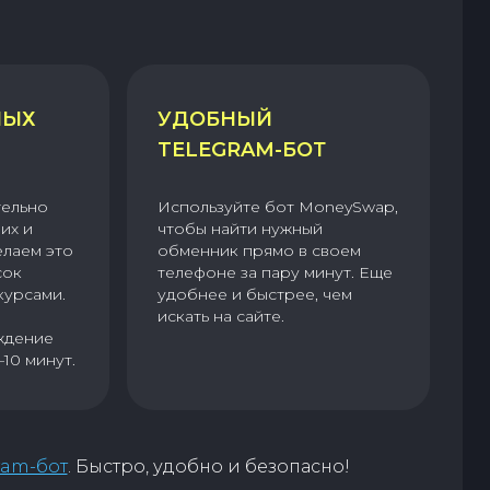
НЫХ
УДОБНЫЙ
TELEGRAM-БОТ
тельно
Используйте бот MoneySwap,
их и
чтобы найти нужный
елаем это
обменник прямо в своем
сок
телефоне за пару минут. Еще
курсами.
удобнее и быстрее, чем
искать на сайте.
ждение
–10 минут.
ram-бот
. Быстро, удобно и безопасно!