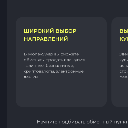
ШИРОКИЙ ВЫБОР
ВЫ
НАПРАВЛЕНИЙ
КУ
В MoneySwap вы сможете
Зде
обменять, продать или купить
куп
наличные, безналичные,
цен
криптовалюты, электронные
сто
деньги.
реа
Начните подбирать обменный пункт 