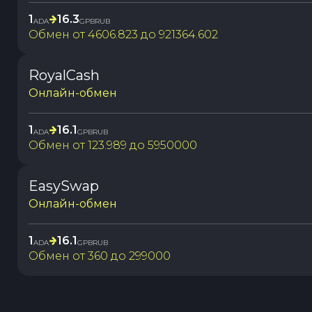
1
16.3
ADA
GPBRUB
Обмен от
4606.823
до
921364.602
RoyalCash
Онлайн-обмен
1
16.1
ADA
GPBRUB
Обмен от
123.989
до
5950000
EasySwap
Онлайн-обмен
1
16.1
ADA
GPBRUB
Обмен от
360
до
299000