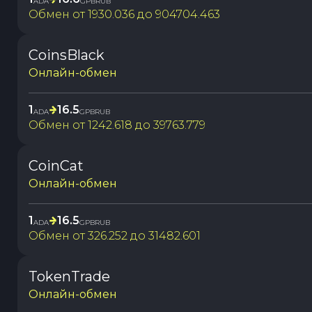
ADA
GPBRUB
Обмен от
1930.036
до
904704.463
CoinsBlack
Онлайн-обмен
1
16.5
ADA
GPBRUB
Обмен от
1242.618
до
39763.779
CoinCat
Онлайн-обмен
1
16.5
ADA
GPBRUB
Обмен от
326.252
до
31482.601
TokenTrade
Онлайн-обмен