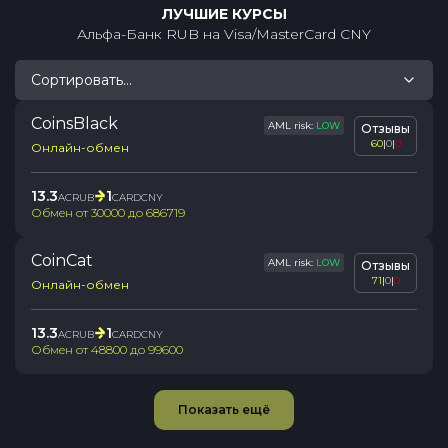
ЛУЧШИЕ КУРСЫ
Альфа-Банк RUB
на
Visa/MasterCard CNY
Сортировать...
CoinsBlack
AML risk:
LOW
Отзывы
60
|
0
|
0
Онлайн-обмен
13.3
1
ACRUB
CARDCNY
Обмен от
30000
до
686719
CoinCat
AML risk:
LOW
Отзывы
71
|
0
|
0
Онлайн-обмен
13.3
1
ACRUB
CARDCNY
Обмен от
48800
до
99600
Показать ещё