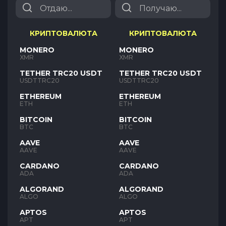
КРИПТОВАЛЮТА
КРИПТОВАЛЮТА
MONERO
MONERO
XMR
XMR
TETHER TRC20 USDT
TETHER TRC20 USDT
USDTTRC20
USDTTRC20
ETHEREUM
ETHEREUM
ETH
ETH
BITCOIN
BITCOIN
BTC
BTC
AAVE
AAVE
AAVE
AAVE
CARDANO
CARDANO
ADA
ADA
ALGORAND
ALGORAND
ALGO
ALGO
APTOS
APTOS
APT
APT