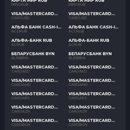
КАРТА МИР RUB
КАРТА МИР RUB
MIRCRUB
MIRCRUB
VISA/MASTERCARD
VISA/MASTERCARD
USD
USD
CARDUSD
CARDUSD
АЛЬФА БАНК CASH-IN
АЛЬФА БАНК CASH-IN
RUB
RUB
ACCRUB
ACCRUB
АЛЬФА-БАНК RUB
АЛЬФА-БАНК RUB
ACRUB
ACRUB
БЕЛАРУСБАНК BYN
БЕЛАРУСБАНК BYN
BLRBBYN
BLRBBYN
VISA/MASTERCARD
VISA/MASTERCARD
AED
AED
CARDAED
CARDAED
VISA/MASTERCARD
VISA/MASTERCARD
AMD
AMD
CARDAMD
CARDAMD
VISA/MASTERCARD
VISA/MASTERCARD
ARS
ARS
CARDARS
CARDARS
VISA/MASTERCARD
VISA/MASTERCARD
AZN
AZN
CARDAZN
CARDAZN
VISA/MASTERCARD
VISA/MASTERCARD
BGN
BGN
CARDBGN
CARDBGN