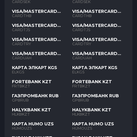
SEK
SEK
CARDSEK
CARDSEK
VISA/MASTERCARD
VISA/MASTERCARD
THB
THB
CARDTHB
CARDTHB
VISA/MASTERCARD
VISA/MASTERCARD
TJS
TJS
CARDTJS
CARDTJS
VISA/MASTERCARD
VISA/MASTERCARD
TYR
TYR
CARDTRY
CARDTRY
VISA/MASTERCARD
VISA/MASTERCARD
UAH
UAH
CARDUAH
CARDUAH
КАРТА ЭЛКАРТ KGS
КАРТА ЭЛКАРТ KGS
ELKGS
ELKGS
FORTEBANK KZT
FORTEBANK KZT
FRTBKZT
FRTBKZT
ГАЗПРОМБАНК RUB
ГАЗПРОМБАНК RUB
GPBRUB
GPBRUB
HALYKBANK KZT
HALYKBANK KZT
HLKBKZT
HLKBKZT
КАРТА HUMO UZS
КАРТА HUMO UZS
HUMOUZS
HUMOUZS