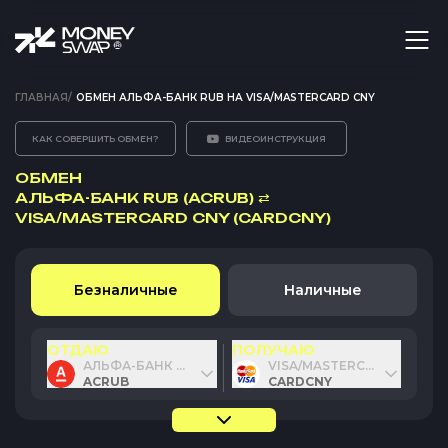
ГЛАВНАЯ
/
ОБМЕН АЛЬФА-БАНК RUB НА VISA/MASTERCARD CNY
КАК СОВЕРШИТЬ ОБМЕН?
ВИДЕОИНСТРУКЦИЯ
ОБМЕН
АЛЬФА-БАНК RUB (ACRUB)
⇄
VISA/MASTERCARD CNY (CARDCNY)
Безналичные
Наличные
ОТДАЮ
ПОЛУЧАЮ
АЛЬФА-БАНК RUB
VISA/MASTERCARD CNY
ACRUB
CARDCNY