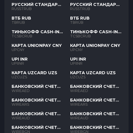
РУССКИЙ СТАНДАРТ
РУССКИЙ СТАНДАРТ
RUB
RUB
RUSSTRUB
RUSSTRUB
ВТБ RUB
ВТБ RUB
TBRUB
TBRUB
ТИНЬКОФФ CASH-IN
ТИНЬКОФФ CASH-IN
RUB
RUB
TCSBCRUB
TCSBCRUB
КАРТА UNIONPAY CNY
КАРТА UNIONPAY CNY
UPCNY
UPCNY
UPI INR
UPI INR
UPIINR
UPIINR
КАРТА UZCARD UZS
КАРТА UZCARD UZS
UZCUZS
UZCUZS
БАНКОВСКИЙ СЧЕТ
БАНКОВСКИЙ СЧЕТ
AED
AED
WIREAED
WIREAED
БАНКОВСКИЙ СЧЕТ
БАНКОВСКИЙ СЧЕТ
ARS
ARS
WIREARS
WIREARS
БАНКОВСКИЙ СЧЕТ
БАНКОВСКИЙ СЧЕТ
AUD
AUD
WIREAUD
WIREAUD
БАНКОВСКИЙ СЧЕТ
БАНКОВСКИЙ СЧЕТ
BGN
BGN
WIREBGN
WIREBGN