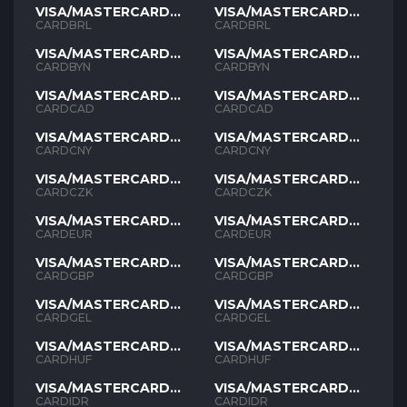
VISA/MASTERCARD
VISA/MASTERCARD
BRL
BRL
CARDBRL
CARDBRL
VISA/MASTERCARD
VISA/MASTERCARD
BYN
BYN
CARDBYN
CARDBYN
VISA/MASTERCARD
VISA/MASTERCARD
CAD
CAD
CARDCAD
CARDCAD
VISA/MASTERCARD
VISA/MASTERCARD
CNY
CNY
CARDCNY
CARDCNY
VISA/MASTERCARD
VISA/MASTERCARD
CZK
CZK
CARDCZK
CARDCZK
VISA/MASTERCARD
VISA/MASTERCARD
EUR
EUR
CARDEUR
CARDEUR
VISA/MASTERCARD
VISA/MASTERCARD
GBP
GBP
CARDGBP
CARDGBP
VISA/MASTERCARD
VISA/MASTERCARD
GEL
GEL
CARDGEL
CARDGEL
VISA/MASTERCARD
VISA/MASTERCARD
HUF
HUF
CARDHUF
CARDHUF
VISA/MASTERCARD
VISA/MASTERCARD
IDR
IDR
CARDIDR
CARDIDR