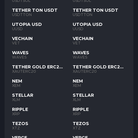
USDTSOL
USDTSOL
TETHER TON USDT
TETHER TON USDT
USDTTON
USDTTON
UTOPIA USD
UTOPIA USD
UUSD
UUSD
VECHAIN
VECHAIN
VET
VET
WAVES
WAVES
WAVES
WAVES
TETHER GOLD ERC20
TETHER GOLD ERC20
XAUT
XAUT
XAUTERC20
XAUTERC20
NEM
NEM
XEM
XEM
STELLAR
STELLAR
XLM
XLM
RIPPLE
RIPPLE
XRP
XRP
TEZOS
TEZOS
XTZ
XTZ
VERGE
VERGE