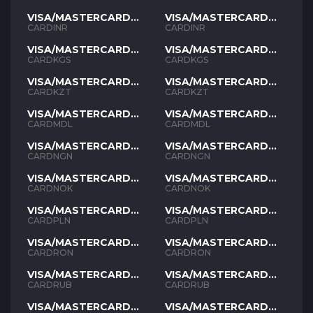
VISA/MASTERCARD
VISA/MASTERCARD
INR
INR
CARDINR
CARDINR
VISA/MASTERCARD
VISA/MASTERCARD
KGS
KGS
CARDKGS
CARDKGS
VISA/MASTERCARD
VISA/MASTERCARD
KZT
KZT
CARDKZT
CARDKZT
VISA/MASTERCARD
VISA/MASTERCARD
MDL
MDL
CARDMDL
CARDMDL
VISA/MASTERCARD
VISA/MASTERCARD
NGN
NGN
CARDNGN
CARDNGN
VISA/MASTERCARD
VISA/MASTERCARD
NOK
NOK
CARDNOK
CARDNOK
VISA/MASTERCARD
VISA/MASTERCARD
PLN
PLN
CARDPLN
CARDPLN
VISA/MASTERCARD
VISA/MASTERCARD
RON
RON
CARDRON
CARDRON
VISA/MASTERCARD
VISA/MASTERCARD
RUB
RUB
CARDRUB
CARDRUB
VISA/MASTERCARD
VISA/MASTERCARD