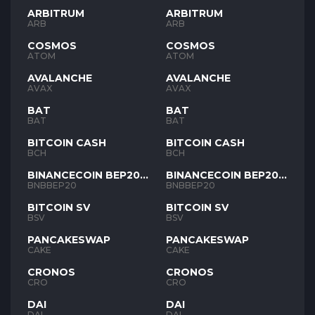
ARBITRUM
ARBITRUM
ARB
ARB
COSMOS
COSMOS
ATOM
ATOM
AVALANCHE
AVALANCHE
AVAX
AVAX
BAT
BAT
BAT
BAT
BITCOIN CASH
BITCOIN CASH
BCH
BCH
BINANCECOIN BEP20
BINANCECOIN BEP20
BNB
BNB
BNBBEP20
BNBBEP20
BITCOIN SV
BITCOIN SV
BSV
BSV
PANCAKESWAP
PANCAKESWAP
CAKE
CAKE
CRONOS
CRONOS
CRO
CRO
DAI
DAI
DAI
DAI