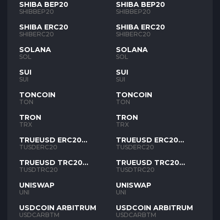
SHIBA BEP20
SHIBA BEP20
SHIBBEP20
SHIBBEP20
SHIBA ERC20
SHIBA ERC20
SHIBERC20
SHIBERC20
SOLANA
SOLANA
SOL
SOL
SUI
SUI
SUI
SUI
TONCOIN
TONCOIN
TON
TON
TRON
TRON
TRX
TRX
TRUEUSD ERC20
TRUEUSD ERC20
TUSD
TUSD
TUSDERC20
TUSDERC20
TRUEUSD TRC20
TRUEUSD TRC20
TUSD
TUSD
TUSDTRC20
TUSDTRC20
UNISWAP
UNISWAP
UNI
UNI
USDCOIN ARBITRUM
USDCOIN ARBITRUM
USDCARBTM
USDCARBTM