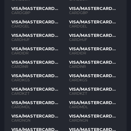
VISA/MASTERCARD
VISA/MASTERCARD
GBP
GBP
CARDGBP
CARDGBP
VISA/MASTERCARD
VISA/MASTERCARD
GEL
GEL
CARDGEL
CARDGEL
VISA/MASTERCARD
VISA/MASTERCARD
HUF
HUF
CARDHUF
CARDHUF
VISA/MASTERCARD
VISA/MASTERCARD
IDR
IDR
CARDIDR
CARDIDR
VISA/MASTERCARD
VISA/MASTERCARD
INR
INR
CARDINR
CARDINR
VISA/MASTERCARD
VISA/MASTERCARD
KGS
KGS
CARDKGS
CARDKGS
VISA/MASTERCARD
VISA/MASTERCARD
KZT
KZT
CARDKZT
CARDKZT
VISA/MASTERCARD
VISA/MASTERCARD
MDL
MDL
CARDMDL
CARDMDL
VISA/MASTERCARD
VISA/MASTERCARD
NGN
NGN
CARDNGN
CARDNGN
VISA/MASTERCARD
VISA/MASTERCARD