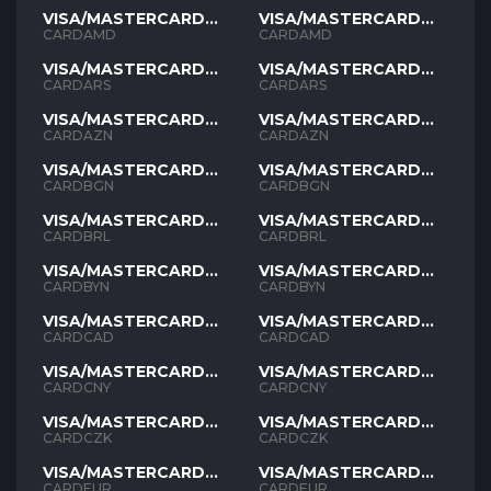
VISA/MASTERCARD
VISA/MASTERCARD
AMD
AMD
CARDAMD
CARDAMD
VISA/MASTERCARD
VISA/MASTERCARD
ARS
ARS
CARDARS
CARDARS
VISA/MASTERCARD
VISA/MASTERCARD
AZN
AZN
CARDAZN
CARDAZN
VISA/MASTERCARD
VISA/MASTERCARD
BGN
BGN
CARDBGN
CARDBGN
VISA/MASTERCARD
VISA/MASTERCARD
BRL
BRL
CARDBRL
CARDBRL
VISA/MASTERCARD
VISA/MASTERCARD
BYN
BYN
CARDBYN
CARDBYN
VISA/MASTERCARD
VISA/MASTERCARD
CAD
CAD
CARDCAD
CARDCAD
VISA/MASTERCARD
VISA/MASTERCARD
CNY
CNY
CARDCNY
CARDCNY
VISA/MASTERCARD
VISA/MASTERCARD
CZK
CZK
CARDCZK
CARDCZK
VISA/MASTERCARD
VISA/MASTERCARD
EUR
EUR
CARDEUR
CARDEUR