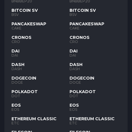
BNB
BNB
BNBBEP20
BNBBEP20
BITCOIN SV
BITCOIN SV
BSV
BSV
PANCAKESWAP
PANCAKESWAP
CAKE
CAKE
CRONOS
CRONOS
CRO
CRO
DAI
DAI
DAI
DAI
DASH
DASH
DASH
DASH
DOGECOIN
DOGECOIN
DOGE
DOGE
POLKADOT
POLKADOT
DOT
DOT
EOS
EOS
EOS
EOS
ETHEREUM CLASSIC
ETHEREUM CLASSIC
ETC
ETC