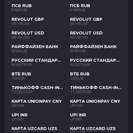
ПСБ RUB
ПСБ RUB
PSBRUB
PSBRUB
REVOLUT GBP
REVOLUT GBP
REVBGBP
REVBGBP
REVOLUT USD
REVOLUT USD
REVBUSD
REVBUSD
РАЙФФАЙЗЕН БАНК
РАЙФФАЙЗЕН БАНК
RFBRUB
RFBRUB
РУССКИЙ СТАНДАРТ
РУССКИЙ СТАНДАРТ
RUB
RUB
RUSSTRUB
RUSSTRUB
ВТБ RUB
ВТБ RUB
TBRUB
TBRUB
ТИНЬКОФФ CASH-IN
ТИНЬКОФФ CASH-IN
RUB
RUB
TCSBCRUB
TCSBCRUB
КАРТА UNIONPAY CNY
КАРТА UNIONPAY CNY
UPCNY
UPCNY
UPI INR
UPI INR
UPIINR
UPIINR
КАРТА UZCARD UZS
КАРТА UZCARD UZS
UZCUZS
UZCUZS