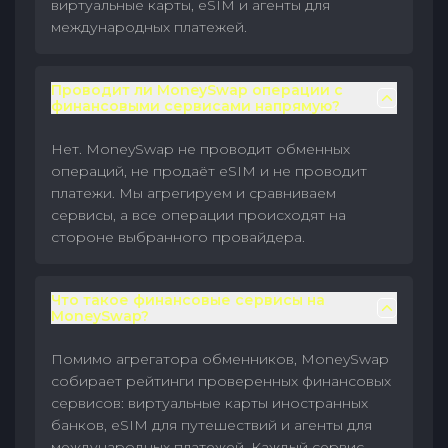
виртуальные карты, eSIM и агенты для
международных платежей.
Проводит ли MoneySwap операции с
финансовыми сервисами напрямую?
Нет. MoneySwap не проводит обменных
операций, не продаёт eSIM и не проводит
платежи. Мы агрегируем и сравниваем
сервисы, а все операции происходят на
стороне выбранного провайдера.
Что такое финансовые сервисы на
MoneySwap?
Помимо агрегатора обменников, MoneySwap
собирает рейтинги проверенных финансовых
сервисов: виртуальные карты иностранных
банков, eSIM для путешествий и агенты для
международных платежей. Каждый сервис