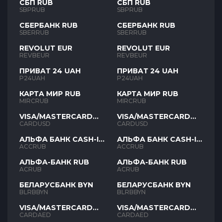
СБП RUB
СБП RUB
SBPRUB
SBPRUB
СБЕРБАНК RUB
СБЕРБАНК RUB
SBERRUB
SBERRUB
REVOLUT EUR
REVOLUT EUR
REVBEUR
REVBEUR
ПРИВАТ 24 UAH
ПРИВАТ 24 UAH
P24UAH
P24UAH
КАРТА МИР RUB
КАРТА МИР RUB
MIRCRUB
MIRCRUB
VISA/MASTERCARD
VISA/MASTERCARD
USD
USD
CARDUSD
CARDUSD
АЛЬФА БАНК CASH-IN
АЛЬФА БАНК CASH-IN
RUB
RUB
ACCRUB
ACCRUB
АЛЬФА-БАНК RUB
АЛЬФА-БАНК RUB
ACRUB
ACRUB
БЕЛАРУСБАНК BYN
БЕЛАРУСБАНК BYN
BLRBBYN
BLRBBYN
VISA/MASTERCARD
VISA/MASTERCARD
AED
AED
CARDAED
CARDAED