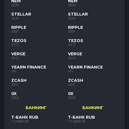
NEM
NEM
XEM
XEM
STELLAR
STELLAR
XLM
XLM
RIPPLE
RIPPLE
XRP
XRP
TEZOS
TEZOS
XTZ
XTZ
VERGE
VERGE
XVG
XVG
YEARN FINANCE
YEARN FINANCE
YFI
YFI
ZCASH
ZCASH
ZEC
ZEC
0X
0X
ZRX
ZRX
БАНКИНГ
БАНКИНГ
Т-БАНК RUB
Т-БАНК RUB
TCSBRUB
TCSBRUB