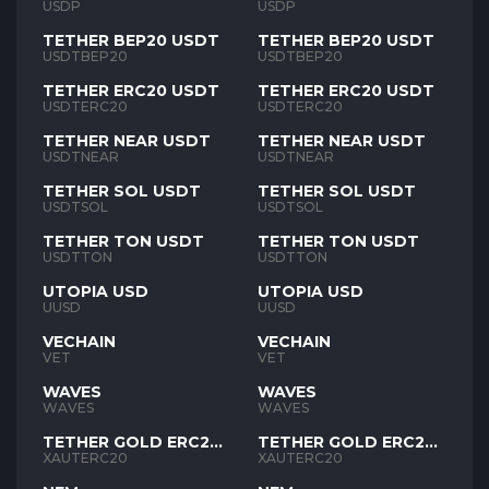
USDP
USDP
TETHER BEP20 USDT
TETHER BEP20 USDT
USDTBEP20
USDTBEP20
TETHER ERC20 USDT
TETHER ERC20 USDT
USDTERC20
USDTERC20
TETHER NEAR USDT
TETHER NEAR USDT
USDTNEAR
USDTNEAR
TETHER SOL USDT
TETHER SOL USDT
USDTSOL
USDTSOL
TETHER TON USDT
TETHER TON USDT
USDTTON
USDTTON
UTOPIA USD
UTOPIA USD
UUSD
UUSD
VECHAIN
VECHAIN
VET
VET
WAVES
WAVES
WAVES
WAVES
TETHER GOLD ERC20
TETHER GOLD ERC20
XAUT
XAUT
XAUTERC20
XAUTERC20