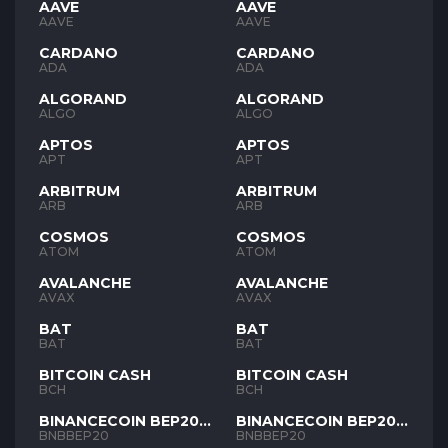
AAVE
AAVE
AAVE
AAVE
CARDANO
CARDANO
ADA
ADA
ALGORAND
ALGORAND
ALGO
ALGO
APTOS
APTOS
APT
APT
ARBITRUM
ARBITRUM
ARB
ARB
COSMOS
COSMOS
ATOM
ATOM
AVALANCHE
AVALANCHE
AVAX
AVAX
BAT
BAT
BAT
BAT
BITCOIN CASH
BITCOIN CASH
BCH
BCH
BINANCECOIN BEP20
BINANCECOIN BEP20
BNB
BNB
BNBBEP20
BNBBEP20