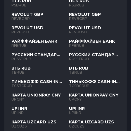
ПСБ RUB
ПСБ RUB
PSBRUB
PSBRUB
REVOLUT GBP
REVOLUT GBP
REVBGBP
REVBGBP
REVOLUT USD
REVOLUT USD
REVBUSD
REVBUSD
РАЙФФАЙЗЕН БАНК
РАЙФФАЙЗЕН БАНК
RFBRUB
RFBRUB
РУССКИЙ СТАНДАРТ
РУССКИЙ СТАНДАРТ
RUB
RUB
RUSSTRUB
RUSSTRUB
ВТБ RUB
ВТБ RUB
TBRUB
TBRUB
ТИНЬКОФФ CASH-IN
ТИНЬКОФФ CASH-IN
RUB
RUB
TCSBCRUB
TCSBCRUB
КАРТА UNIONPAY CNY
КАРТА UNIONPAY CNY
UPCNY
UPCNY
UPI INR
UPI INR
UPIINR
UPIINR
КАРТА UZCARD UZS
КАРТА UZCARD UZS
UZCUZS
UZCUZS