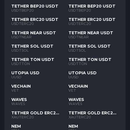
TETHER BEP20 USDT
TETHER BEP20 USDT
USDTBEP20
USDTBEP20
TETHER ERC20 USDT
TETHER ERC20 USDT
USDTERC20
USDTERC20
TETHER NEAR USDT
TETHER NEAR USDT
USDTNEAR
USDTNEAR
TETHER SOL USDT
TETHER SOL USDT
USDTSOL
USDTSOL
TETHER TON USDT
TETHER TON USDT
USDTTON
USDTTON
UTOPIA USD
UTOPIA USD
UUSD
UUSD
VECHAIN
VECHAIN
VET
VET
WAVES
WAVES
WAVES
WAVES
TETHER GOLD ERC20
TETHER GOLD ERC20
XAUT
XAUT
XAUTERC20
XAUTERC20
NEM
NEM