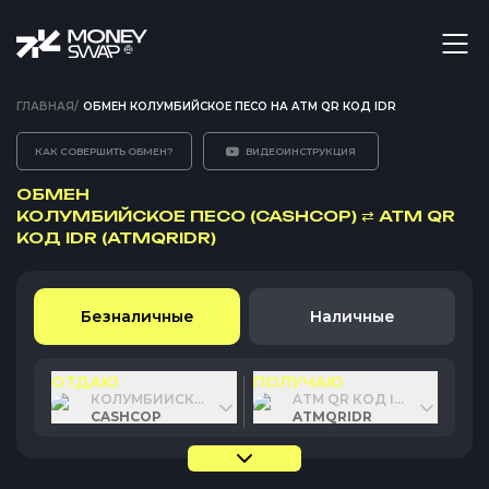
ГЛАВНАЯ
/
ОБМЕН КОЛУМБИЙСКОЕ ПЕСО НА ATM QR КОД IDR
КАК СОВЕРШИТЬ ОБМЕН?
ВИДЕОИНСТРУКЦИЯ
ОБМЕН
КОЛУМБИЙСКОЕ ПЕСО (CASHCOP)
⇄
ATM QR
КОД IDR (ATMQRIDR)
Безналичные
Наличные
ОТДАЮ
ПОЛУЧАЮ
КОЛУМБИЙСКОЕ ПЕСО
ATM QR КОД IDR
CASHCOP
ATMQRIDR