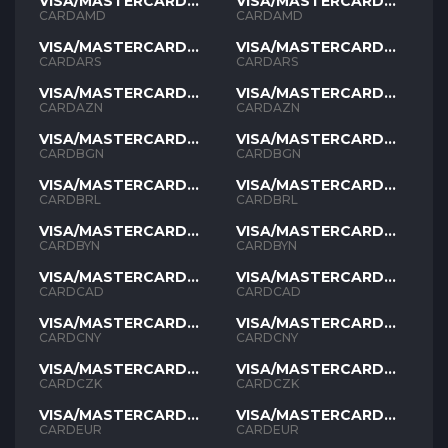
VISA/MASTERCARD
VISA/MASTERCARD
AMD
AMD
CARDAMD
CARDAMD
VISA/MASTERCARD
VISA/MASTERCARD
ARS
ARS
CARDARS
CARDARS
VISA/MASTERCARD
VISA/MASTERCARD
AZN
AZN
CARDAZN
CARDAZN
VISA/MASTERCARD
VISA/MASTERCARD
BGN
BGN
CARDBGN
CARDBGN
VISA/MASTERCARD
VISA/MASTERCARD
BRL
BRL
CARDBRL
CARDBRL
VISA/MASTERCARD
VISA/MASTERCARD
BYN
BYN
CARDBYN
CARDBYN
VISA/MASTERCARD
VISA/MASTERCARD
CAD
CAD
CARDCAD
CARDCAD
VISA/MASTERCARD
VISA/MASTERCARD
CNY
CNY
CARDCNY
CARDCNY
VISA/MASTERCARD
VISA/MASTERCARD
CZK
CZK
CARDCZK
CARDCZK
VISA/MASTERCARD
VISA/MASTERCARD
EUR
EUR
CARDEUR
CARDEUR