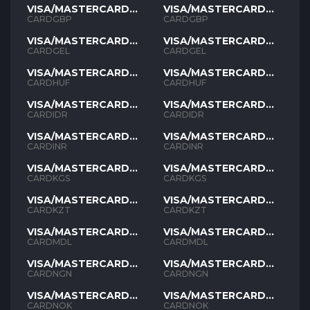
VISA/MASTERCARD
VISA/MASTERCARD
GBP
GBP
CARDGBP
CARDGBP
VISA/MASTERCARD
VISA/MASTERCARD
GEL
GEL
CARDGEL
CARDGEL
VISA/MASTERCARD
VISA/MASTERCARD
HUF
HUF
CARDHUF
CARDHUF
VISA/MASTERCARD
VISA/MASTERCARD
IDR
IDR
CARDIDR
CARDIDR
VISA/MASTERCARD
VISA/MASTERCARD
INR
INR
CARDINR
CARDINR
VISA/MASTERCARD
VISA/MASTERCARD
KGS
KGS
CARDKGS
CARDKGS
VISA/MASTERCARD
VISA/MASTERCARD
KZT
KZT
CARDKZT
CARDKZT
VISA/MASTERCARD
VISA/MASTERCARD
MDL
MDL
CARDMDL
CARDMDL
VISA/MASTERCARD
VISA/MASTERCARD
NGN
NGN
CARDNGN
CARDNGN
VISA/MASTERCARD
VISA/MASTERCARD
NOK
NOK
CARDNOK
CARDNOK