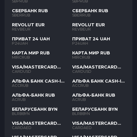
SBPRUB
SBPRUB
СБЕРБАНК RUB
СБЕРБАНК RUB
SBERRUB
SBERRUB
REVOLUT EUR
REVOLUT EUR
REVBEUR
REVBEUR
ПРИВАТ 24 UAH
ПРИВАТ 24 UAH
P24UAH
P24UAH
КАРТА МИР RUB
КАРТА МИР RUB
MIRCRUB
MIRCRUB
VISA/MASTERCARD
VISA/MASTERCARD
USD
USD
CARDUSD
CARDUSD
АЛЬФА БАНК CASH-IN
АЛЬФА БАНК CASH-IN
RUB
RUB
ACCRUB
ACCRUB
АЛЬФА-БАНК RUB
АЛЬФА-БАНК RUB
ACRUB
ACRUB
БЕЛАРУСБАНК BYN
БЕЛАРУСБАНК BYN
BLRBBYN
BLRBBYN
VISA/MASTERCARD
VISA/MASTERCARD
AED
AED
CARDAED
CARDAED