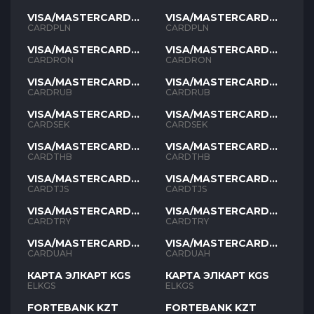
VISA/MASTERCARD
VISA/MASTERCARD
PLN
PLN
CARDPLN
CARDPLN
VISA/MASTERCARD
VISA/MASTERCARD
RON
RON
CARDRON
CARDRON
VISA/MASTERCARD
VISA/MASTERCARD
RUB
RUB
CARDRUB
CARDRUB
VISA/MASTERCARD
VISA/MASTERCARD
SEK
SEK
CARDSEK
CARDSEK
VISA/MASTERCARD
VISA/MASTERCARD
THB
THB
CARDTHB
CARDTHB
VISA/MASTERCARD
VISA/MASTERCARD
TJS
TJS
CARDTJS
CARDTJS
VISA/MASTERCARD
VISA/MASTERCARD
TYR
TYR
CARDTRY
CARDTRY
VISA/MASTERCARD
VISA/MASTERCARD
UAH
UAH
CARDUAH
CARDUAH
КАРТА ЭЛКАРТ KGS
КАРТА ЭЛКАРТ KGS
ELKGS
ELKGS
FORTEBANK KZT
FORTEBANK KZT