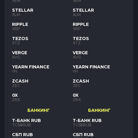
XEM
XEM
STELLAR
STELLAR
XLM
XLM
RIPPLE
RIPPLE
XRP
XRP
TEZOS
TEZOS
XTZ
XTZ
VERGE
VERGE
XVG
XVG
YEARN FINANCE
YEARN FINANCE
YFI
YFI
ZCASH
ZCASH
ZEC
ZEC
0X
0X
ZRX
ZRX
БАНКИНГ
БАНКИНГ
Т-БАНК RUB
Т-БАНК RUB
TCSBRUB
TCSBRUB
СБП RUB
СБП RUB