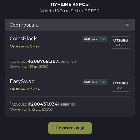
ЛУЧШИЕ КУРСЫ
Volet USD
на
Shiba BEP20
Сортировать...
CoinsBlack
AML risk:
LOW
Отзывы
60
|
0
|
0
Онлайн-обмен
1
208768.267
ADVCUSD
SHIBBEP20
Обмен от
151
до
8080
EasySwap
AML risk:
LOW
Отзывы
0
|
0
|
0
Онлайн-обмен
1
200431.034
ADVCUSD
SHIBBEP20
Обмен от
242
до
60500
Показать ещё