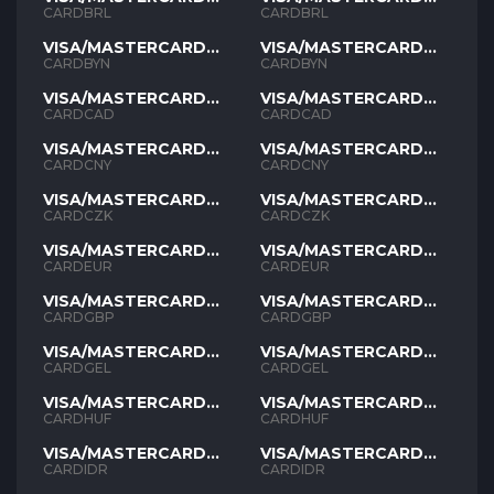
BRL
BRL
CARDBRL
CARDBRL
VISA/MASTERCARD
VISA/MASTERCARD
BYN
BYN
CARDBYN
CARDBYN
VISA/MASTERCARD
VISA/MASTERCARD
CAD
CAD
CARDCAD
CARDCAD
VISA/MASTERCARD
VISA/MASTERCARD
CNY
CNY
CARDCNY
CARDCNY
VISA/MASTERCARD
VISA/MASTERCARD
CZK
CZK
CARDCZK
CARDCZK
VISA/MASTERCARD
VISA/MASTERCARD
EUR
EUR
CARDEUR
CARDEUR
VISA/MASTERCARD
VISA/MASTERCARD
GBP
GBP
CARDGBP
CARDGBP
VISA/MASTERCARD
VISA/MASTERCARD
GEL
GEL
CARDGEL
CARDGEL
VISA/MASTERCARD
VISA/MASTERCARD
HUF
HUF
CARDHUF
CARDHUF
VISA/MASTERCARD
VISA/MASTERCARD
IDR
IDR
CARDIDR
CARDIDR