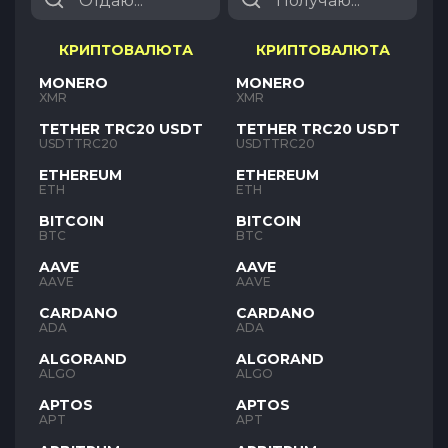
КРИПТОВАЛЮТА
КРИПТОВАЛЮТА
MONERO
MONERO
XMR
XMR
TETHER TRC20 USDT
TETHER TRC20 USDT
USDTTRC20
USDTTRC20
ETHEREUM
ETHEREUM
ETH
ETH
BITCOIN
BITCOIN
BTC
BTC
AAVE
AAVE
AAVE
AAVE
CARDANO
CARDANO
ADA
ADA
ALGORAND
ALGORAND
ALGO
ALGO
APTOS
APTOS
APT
APT