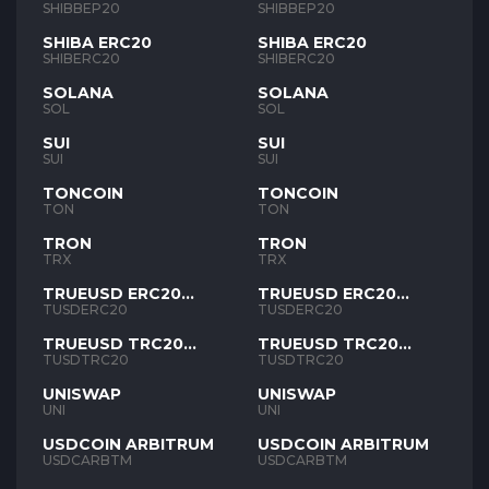
SHIBBEP20
SHIBBEP20
SHIBA ERC20
SHIBA ERC20
SHIBERC20
SHIBERC20
SOLANA
SOLANA
SOL
SOL
SUI
SUI
SUI
SUI
TONCOIN
TONCOIN
TON
TON
TRON
TRON
TRX
TRX
TRUEUSD ERC20
TRUEUSD ERC20
TUSD
TUSD
TUSDERC20
TUSDERC20
TRUEUSD TRC20
TRUEUSD TRC20
TUSD
TUSD
TUSDTRC20
TUSDTRC20
UNISWAP
UNISWAP
UNI
UNI
USDCOIN ARBITRUM
USDCOIN ARBITRUM
USDCARBTM
USDCARBTM