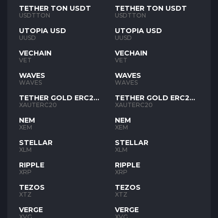
TETHER TON USDT
TETHER TON USDT
USDTTON
USDTTON
UTOPIA USD
UTOPIA USD
UUSD
UUSD
VECHAIN
VECHAIN
VET
VET
WAVES
WAVES
WAVES
WAVES
TETHER GOLD ERC20
TETHER GOLD ERC20
XAUT
XAUT
XAUTERC20
XAUTERC20
NEM
NEM
XEM
XEM
STELLAR
STELLAR
XLM
XLM
RIPPLE
RIPPLE
XRP
XRP
TEZOS
TEZOS
XTZ
XTZ
VERGE
VERGE
XVG
XVG