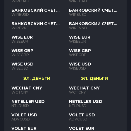
UAH
UAH
WIREUAH
WIREUAH
БАНКОВСКИЙ СЧЕТ
БАНКОВСКИЙ СЧЕТ
USD
USD
WIREUSD
WIREUSD
БАНКОВСКИЙ СЧЕТ
БАНКОВСКИЙ СЧЕТ
VND
VND
WIREVND
WIREVND
WISE EUR
WISE EUR
WISEEUR
WISEEUR
WISE GBP
WISE GBP
WISEGBP
WISEGBP
WISE USD
WISE USD
WISEUSD
WISEUSD
ЭЛ. ДЕНЬГИ
ЭЛ. ДЕНЬГИ
WECHAT CNY
WECHAT CNY
WCTCNY
WCTCNY
NETELLER USD
NETELLER USD
NTLRUSD
NTLRUSD
VOLET USD
VOLET USD
ADVCUSD
ADVCUSD
VOLET EUR
VOLET EUR