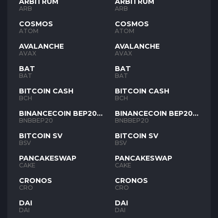
ARBITRUM
ARBITRUM
ARB
ARB
COSMOS
COSMOS
ATOM
ATOM
AVALANCHE
AVALANCHE
AVAX
AVAX
BAT
BAT
BAT
BAT
BITCOIN CASH
BITCOIN CASH
BCH
BCH
BINANCECOIN BEP20
BINANCECOIN BEP20
BNB
BNB
BNBBEP20
BNBBEP20
BITCOIN SV
BITCOIN SV
BSV
BSV
PANCAKESWAP
PANCAKESWAP
CAKE
CAKE
CRONOS
CRONOS
CRO
CRO
DAI
DAI
DAI
DAI