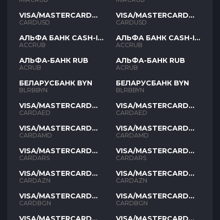
VISA/MASTERCARD
VISA/MASTERCARD
USD
USD
CARDUSD
CARDUSD
АЛЬФА БАНК CASH-IN
АЛЬФА БАНК CASH-IN
RUB
RUB
ACCRUB
ACCRUB
АЛЬФА-БАНК RUB
АЛЬФА-БАНК RUB
ACRUB
ACRUB
БЕЛАРУСБАНК BYN
БЕЛАРУСБАНК BYN
BLRBBYN
BLRBBYN
VISA/MASTERCARD
VISA/MASTERCARD
AED
AED
CARDAED
CARDAED
VISA/MASTERCARD
VISA/MASTERCARD
AMD
AMD
CARDAMD
CARDAMD
VISA/MASTERCARD
VISA/MASTERCARD
ARS
ARS
CARDARS
CARDARS
VISA/MASTERCARD
VISA/MASTERCARD
AZN
AZN
CARDAZN
CARDAZN
VISA/MASTERCARD
VISA/MASTERCARD
BGN
BGN
CARDBGN
CARDBGN
VISA/MASTERCARD
VISA/MASTERCARD