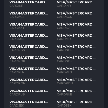
VISA/MASTERCARD
VISA/MASTERCARD
INR
INR
CARDINR
CARDINR
VISA/MASTERCARD
VISA/MASTERCARD
KGS
KGS
CARDKGS
CARDKGS
VISA/MASTERCARD
VISA/MASTERCARD
KZT
KZT
CARDKZT
CARDKZT
VISA/MASTERCARD
VISA/MASTERCARD
MDL
MDL
CARDMDL
CARDMDL
VISA/MASTERCARD
VISA/MASTERCARD
NGN
NGN
CARDNGN
CARDNGN
VISA/MASTERCARD
VISA/MASTERCARD
NOK
NOK
CARDNOK
CARDNOK
VISA/MASTERCARD
VISA/MASTERCARD
PLN
PLN
CARDPLN
CARDPLN
VISA/MASTERCARD
VISA/MASTERCARD
RON
RON
CARDRON
CARDRON
VISA/MASTERCARD
VISA/MASTERCARD
RUB
RUB
CARDRUB
CARDRUB
VISA/MASTERCARD
VISA/MASTERCARD
SEK
SEK
CARDSEK
CARDSEK