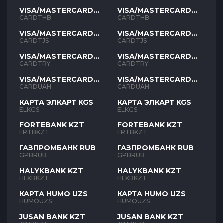
VISA/MASTERCARD
VISA/MASTERCARD
THB
THB
CARDTHB
CARDTHB
VISA/MASTERCARD
VISA/MASTERCARD
TJS
TJS
CARDTJS
CARDTJS
VISA/MASTERCARD
VISA/MASTERCARD
TYR
TYR
CARDTRY
CARDTRY
VISA/MASTERCARD
VISA/MASTERCARD
UAH
UAH
CARDUAH
CARDUAH
КАРТА ЭЛКАРТ KGS
КАРТА ЭЛКАРТ KGS
ELKGS
ELKGS
FORTEBANK KZT
FORTEBANK KZT
FRTBKZT
FRTBKZT
ГАЗПРОМБАНК RUB
ГАЗПРОМБАНК RUB
GPBRUB
GPBRUB
HALYKBANK KZT
HALYKBANK KZT
HLKBKZT
HLKBKZT
КАРТА HUMO UZS
КАРТА HUMO UZS
HUMOUZS
HUMOUZS
JUSAN BANK KZT
JUSAN BANK KZT